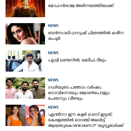
മോഹൻരാജ അഭിനയത്തിലേക്ക്
NEWS
ബൻസാലി-ധനുഷ് ചിത്രത്തിൽ കരീന
കപൂർ
NEWS
പൃഥ്വി ലണ്ടനിൽ, ഖലീഫ ടീമും
NEWS
ഗപ്പിയുടെ പത്താം വർഷം;​
ടൊവിനോയും ജോൺപോളും
ചേതനും വീണ്ടും
NEWS
'എന്തിനാ ഈ കളർ ഡ്രസ് ഇട്ടത്,
കേരളത്തിൽ ഓറഞ്ച് അല‌ർട്ട്
ആയതുകൊണ്ടാണോ?' യൂട്യൂബർക്ക്