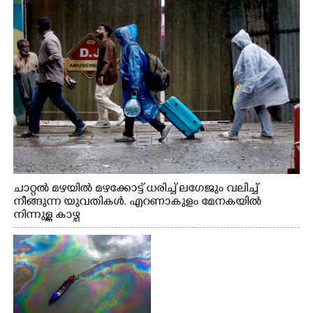
ചാറ്റൽ മഴയിൽ മഴക്കോട്ട് ധരിച്ച് ലഗേജും വലിച്ച്
നീങ്ങുന്ന യുവതികൾ. എറണാകുളം മേനകയിൽ
നിന്നുള്ള കാഴ്ച