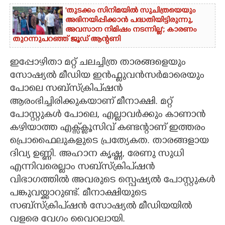
'തുടക്കം സിനിമയിൽ സുചിത്രയെയും
അഭിനയിപ്പിക്കാൻ പദ്ധതിയിട്ടിരുന്നു,​
അവസാന നിമിഷം നടന്നില്ല'; കാരണം
തുറന്നുപറഞ്ഞ് ജൂഡ് ആന്റണി
ഇപ്പോഴിതാ മറ്റ് ചലച്ചിത്ര താരങ്ങളെയും
സോഷ്യൽ മീഡിയ ഇൻഫ്ളുവൻസർമാരെയും
പോലെ സബ്സ്ക്രിപ്ഷൻ
ആരംഭിച്ചിരിക്കുകയാണ് മീനാക്ഷി. മറ്റ്
പോസ്റ്റുകൾ പോലെ,​ എല്ലാവർക്കും കാണാൻ
കഴിയാത്ത എക്സ്‌ക്ലൂസിവ് കണ്ടന്റാണ് ഇത്തരം
പ്രൊഫൈലുകളുടെ പ്രത്യേകത. താരങ്ങളായ
ദിവ്യ ഉണ്ണി. അഹാന കൃഷ്ണ,​ രേണു സുധി
എന്നിവരെല്ലാം സബ്സ്ക്രിപ്ഷൻ
വിഭാഗത്തിൽ അവരുടെ സ്പെഷ്യൽ പോസ്റ്റുകൾ
പങ്കുവയ്ക്കാറുണ്ട്. മീനാക്ഷിയുടെ
സബ്സ്ക്രിപ്ഷൻ സോഷ്യൽ മീഡിയയിൽ
വളരെ വേഗം വൈറലായി.