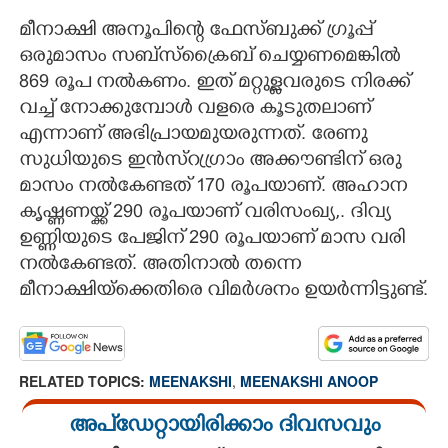
മീനാക്ഷി അനൂപിന്റെ ഫേസ്ബുക്ക് ഗ്രൂപ്പ്
ഒരുമാസം സബ്സ്ക്രൈബ് ചെയ്യണമെങ്കിൽ
869 രൂപ നൽകണം. ഇത് മറ്റുള്ളവരുടെ നിരക്ക്
വച്ച് നോക്കുമ്പോൾ വളരെ കൂടുതലാണ്
എന്നാണ് അഭിപ്രായമുയരുന്നത്. രേണു
സുധിയുടെ ഇൻസ്റ്രഗ്രാം അക്കൗണ്ടിന് ഒരു
മാസം നൽകേണ്ടത് 170 രൂപയാണ്. അഹാന
കൃഷ്ണണയ്ക്ക് 290 രൂപയാണ് വരിസംഖ്യ,​. ദിവ്യ
ഉണ്ണിയുടെ പേജിന് 290 രൂപയാണ് മാസ വരി
നൽകേണ്ടത്. അതിനാൽ തന്നെ
മീനാക്ഷിയ്ക്കെതിരെ വിമർശനം ഉയർന്നിട്ടുണ്ട്.
RELATED TOPICS:
MEENAKSHI
,
MEENAKSHI ANOOP
അപ്ഡേറ്റായിരിക്കാം ദിവസവും