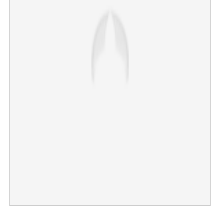
×
Share this link
Copy Link