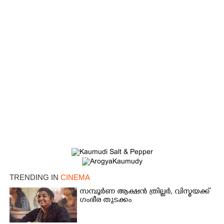
TRENDING IN
CINEMA
സമ്പൂർണ ആക്ഷൻ ത്രില്ലർ,​ വിസ്മയക്ക്
ഗംഭീര തുടക്കം