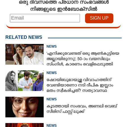
ഒരു ദിവസത്തെ പ്രധാന സംഭവങ്ങൾ
നിങ്ങളുടെ ഇൻബോക്സിൽ
RELATED NEWS
NEWS
'എനിക്കുവേണ്ടത് ഒരു ആൺകുട്ടിയെ
അല്ലായിരുന്നു'; 50-ാം വയസിലും
സിംഗിൾ, കാരണം വെളിപ്പെടുത്തി
സബ പട്ടൗഡി
NEWS
ഷോയിബുമായുള്ള വിവാഹത്തിന്
വേണ്ടിയാണോ നടി ദീപിക ഇസ്ലാം
മതം സ്വീകരിച്ചത്? സത്യാവസ്ഥ
വെളിപ്പെടുത്തി സുഹൃത്ത്‌
NEWS
കൂടത്തായി സംഭവം, അണലി വെബ്
സീരിസ് ഫസ്റ്റ് ലുക്ക്
NEWS