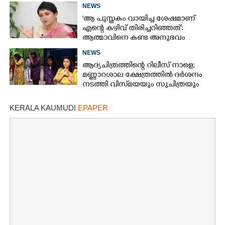
ചുട്ടമറുപടിയുമായി പ്രിയ
NEWS
'ആ പുസ്തകം വായിച്ച ശേഷമാണ്
എന്റെ കഴിവ് തിരിച്ചറിഞ്ഞത്':
ആത്മാവിനെ കണ്ട അനുഭവം
പങ്കുവച്ച് ലെന
NEWS
ആദ്യചിത്രത്തിന്റെ റിലീസ് നാളെ;
മണ്ണാറശാല ക്ഷേത്രത്തിൽ ദർശനം
നടത്തി വിസ്‌മയയും സുചിത്രയും
KERALA KAUMUDI
EPAPER