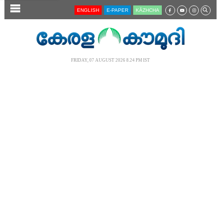
SECTIONS
ENGLISH
E-PAPER
KĀZHCHA
HOME
LATEST
FRIDAY, 07 AUGUST 2026 8.24 PM IST
AUDIO
NOTIFIED NEWS
POLL
KERALA
LOCAL
NEWS 360
CASE DIARY