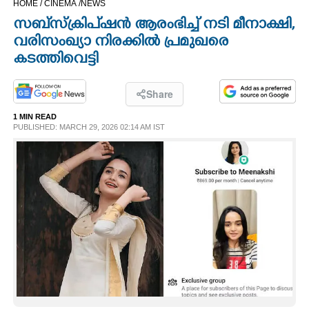
HOME /
CINEMA /
NEWS
CINEMA
സബ്സ്ക്രിപ്ഷൻ ആരംഭിച്ച് നടി മീനാക്ഷി,​
വരിസംഖ്യാ നിരക്കിൽ പ്രമുഖരെ
OPINION
കടത്തിവെട്ടി
PHOTOS
Share
1 MIN READ
PUBLISHED: MARCH 29, 2026 02:14 AM IST
LIFESTYLE
SPIRITUAL
INFO+
ART
ASTRO