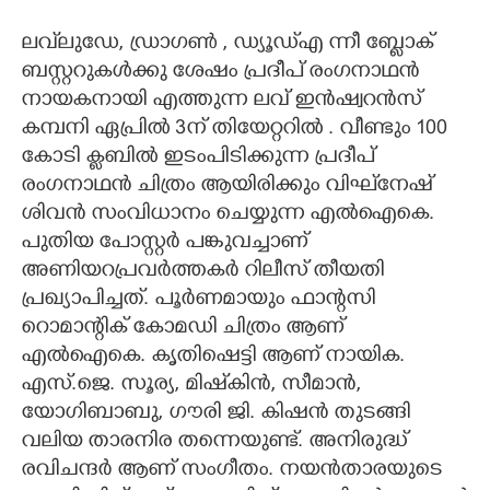
CARTOONS
ലവ്‌ലുഡേ, ഡ്രാഗൺ , ഡ്യൂഡ്എ ന്നീ ബ്ളോക്
ബസ്റ്ററുകൾക്കു ശേഷം പ്രദീപ് രംഗനാഥൻ
നായകനായി എത്തുന്ന ലവ് ഇൻഷ്വറൻസ്
LITERATURE
കമ്പനി ഏപ്രിൽ 3ന് തിയേറ്ററിൽ . വീണ്ടും 100
കോടി ക്ളബിൽ ഇടംപിടിക്കുന്ന പ്രദീപ്
ZOOM
രംഗനാഥൻ ചിത്രം ആയിരിക്കും വിഘ്‌നേഷ്
ശിവൻ സംവിധാനം ചെയ്യുന്ന എൽഐകെ.
CONTACT US
പുതിയ പോസ്റ്റർ പങ്കുവച്ചാണ്
അണിയറപ്രവർത്തകർ റിലീസ് തീയതി
പ്രഖ്യാപിച്ചത്. പൂർണമായും ഫാന്റസി
റൊമാന്റിക് കോമഡി ചിത്രം ആണ്
എൽഐകെ. കൃതിഷെട്ടി ആണ് നായിക.
എസ്.ജെ. സൂര്യ, മിഷ്‌കിൻ, സീമാൻ,
യോഗിബാബു, ഗൗരി ജി. കിഷൻ തുടങ്ങി
വലിയ താരനിര തന്നെയുണ്ട്. അനിരുദ്ധ്
രവിചന്ദർ ആണ് സംഗീതം. നയൻതാരയുടെ