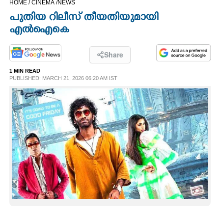
HOME /
CINEMA /
NEWS
CINEMA
പുതിയ റിലീസ് തീയതിയുമായി
എൽഐകെ
OPINION
Share
PHOTOS
1 MIN READ
PUBLISHED: MARCH 21, 2026 06:20 AM IST
LIFESTYLE
SPIRITUAL
INFO+
ART
ASTRO