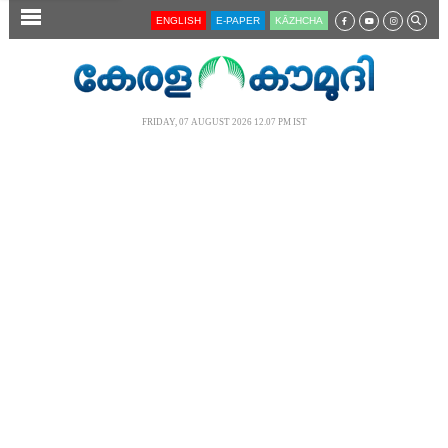
SECTIONS
ENGLISH
E-PAPER
KĀZHCHA
HOME
LATEST
FRIDAY, 07 AUGUST 2026 12.07 PM IST
AUDIO
NOTIFIED NEWS
POLL
KERALA
LOCAL
NEWS 360
CASE DIARY