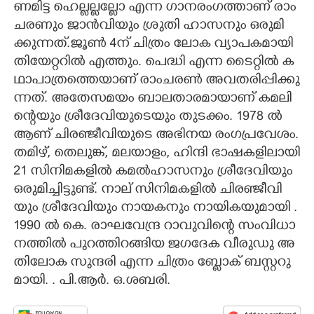
ണ​മി​ട്ട​ ​ഹെ​ല്ല​ല്ല​ല്ലോ​ ​എ​ന്ന​ ​ഗാ​ന​രം​ഗ​ത്താ​ണ് ​രാം​
ച​ര​ണും​ ​ജാ​ൻ​വി​യും​ ​ശ്രു​തി​ ​ഹാ​സ​നും​ ​ഒ​രു​മി​
ക്കു​ന്ന​ത്.​ജൂ​ൺ​ 4​ന് ​ചി​ത്രം​ ​ലോ​ക​ ​വ്യാ​പ​ക​മാ​യി​ ​
തി​യേ​റ്റ​റി​ൽ​ ​എ​ത്തും.​ ​പെ​ദ്ധി​ ​എ​ന്ന​ ​ടൈ​റ്റി​ൽ​ ​ക​
ഥാ​പാ​ത്ര​ത്തെ​യാ​ണ് ​രാം​ച​ര​ൺ​ ​അ​വ​ത​രി​പ്പി​ക്കു​
ന്ന​ത്.​ ​അ​തേ​സ​മ​യം ബാ​ല​താ​ര​മാ​യാ​ണ് ​ക​മ​ലി​
ന്റെ​യും​ ​ശ്രീ​ദേ​വി​യു​ടെ​യും​ ​തു​ട​ക്കം.​ 1978​ ​ൽ​ ​
ആ​ണ് ​ചി​ര​ഞ്ജീ​വി​യു​ടെ​ ​അ​ഭി​ന​യ​ ​രം​ഗ​പ്ര​വേ​ശം.​
​ത​മി​ഴ്,​ ​തെ​ലു​ങ്ക്,​ ​മ​ല​യാ​ളം,​ ​ഹി​ന്ദി​ ​ഭാ​ഷ​ക​ളി​ലാ​യി​
21​ ​സി​നി​മ​ക​ളി​ൽ​ ​ക​മ​ൽ​ഹാ​സ​നും​ ​ശ്രീ​ദേ​വി​യും​ ​
ഒ​രു​മി​ച്ചി​ട്ടു​ണ്ട്.​ ​നാ​ല് ​സി​നി​മ​ക​ളി​ൽ​ ​ചി​ര​ഞ്ജീ​വി​
യും​ ​ശ്രീ​ദേ​വി​യും​ ​നാ​യ​ക​നും​ ​നാ​യി​ക​യു​മാ​യി​ .​
1990​ ​ൽ​ ​കെ.​ ​രാ​ഘ​വേ​ന്ദ്ര​ ​റാ​വു​വി​ന്റെ​ ​സം​വി​ധാ​
ന​ത്തി​ൽ​ ​പു​റ​ത്തി​റ​ങ്ങി​യ​ ​ജ​ഗ​ദേ​ക​ ​വീ​രു​ഡു​ ​അ​
തി​ലോ​ക​ ​സു​ന്ദ​രി​ ​എ​ന്ന​ ​ചി​ത്രം​ ​ബ്ളോ​ക് ​ബ​സ്റ്റ​റു​
മാ​യി. .​ ​പി.​ആ​ർ.​ ​ഒ.​ശ​ബ​രി.