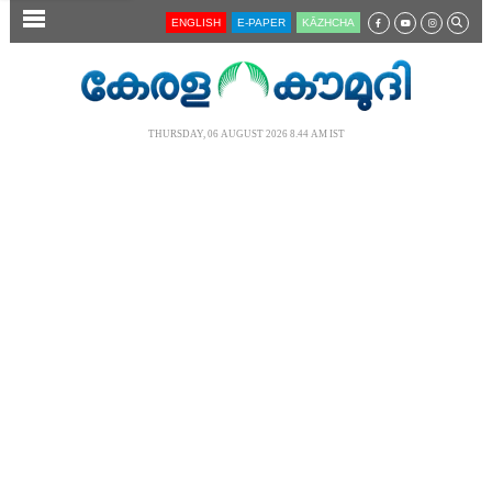
SECTIONS
ENGLISH
E-PAPER
KĀZHCHA
HOME
LATEST
THURSDAY, 06 AUGUST 2026 8.44 AM IST
AUDIO
NOTIFIED NEWS
POLL
KERALA
LOCAL
NEWS 360
CASE DIARY