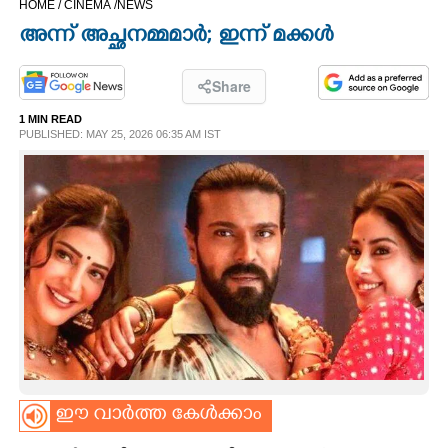
HOME /
CINEMA /
NEWS
CINEMA
അന്ന് അച്ഛനമ്മമാർ; ഇന്ന് മക്കൾ
OPINION
Share
1 MIN READ
PHOTOS
PUBLISHED: MAY 25, 2026 06:35 AM IST
LIFESTYLE
SPIRITUAL
INFO+
ART
ഈ വാർത്ത കേൾക്കാം
ASTRO