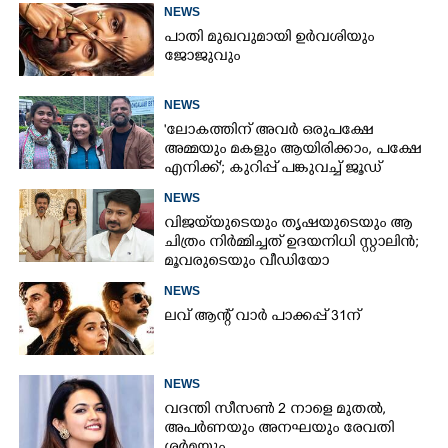
NEWS
പാതി മുഖവുമായി ഉർവശിയും
ജോജുവും
NEWS
'ലോകത്തിന് അവർ ഒരുപക്ഷേ
അമ്മയും മകളും ആയിരിക്കാം, പക്ഷേ
എനിക്ക്'; കുറിപ്പ് പങ്കുവച്ച് ജൂഡ്
NEWS
വിജയ്‌യുടെയും തൃഷയുടെയും ആ
ചിത്രം നിർമ്മിച്ചത് ഉദയനിധി സ്റ്റാലിൻ;
മൂവരുടെയും വീഡിയോ
ചർച്ചയാകുന്നു
NEWS
ലവ് ആന്റ് വാർ പാക്കപ്പ് 31ന്
NEWS
വദന്തി സീസൺ 2 നാളെ മുതൽ,
അപർണയും അനഘയും രേവതി