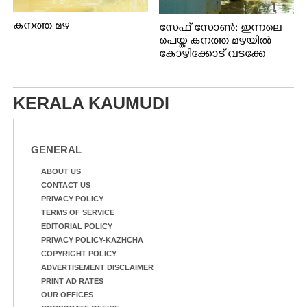
കനത്ത മഴ
സേഫ് സോൺ: ഇന്നലെ
പെയ്ത കനത്ത മഴയിൽ
കോഴിക്കോട് വടക്കേ
വയലിൽ വെള്ളം
കയറിയതിനെ തുടർന്ന്
വീട്ടുസാധനങ്ങളുമായി
KERALA KAUMUDI
വെള്ളത്തിലൂടെ
നടന്നുവരുന്നവരെ
മതിലിനു മുകളിൽ നോക്കി
നിൽക്കുന്ന
GENERAL
നായ. ഫോട്ടോ: കെ.വിശ്വജി
ത്ത്
ABOUT US
CONTACT US
PRIVACY POLICY
TERMS OF SERVICE
EDITORIAL POLICY
PRIVACY POLICY-KAZHCHA
COPYRIGHT POLICY
ADVERTISEMENT DISCLAIMER
PRINT AD RATES
OUR OFFICES