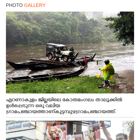
PHOTO
GALLERY
എറണാകുളം ജില്ലയിലെ കോതമംഗലം താലൂക്കിൽ
ഉൾപ്പെടുന്ന ഒരു വലിയ
ഗ്രാമപഞ്ചായത്താണ് കുട്ടമ്പുഴ ഗ്രാമ പഞ്ചായത്ത്.
ആദിവാസി ഊരുകളായ വെള്ളാരംകുത്ത്, കത്തിപ്പാറ,
ഉറിയംപെട്ടി, തേക്കല്ല്, വെട്ടിക്കല്ല്, മഞ്ചപ്പാറ എന്നീ ആറു
സ്ഥലങ്ങളിലേക്കുള്ള പ്രധാന സഞ്ചാര മാർഗമാണ് ഈ
കാണുന്ന കടത്ത് വള്ളം