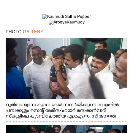
PHOTO
GALLERY
ദുരിതാശ്വാസ ക്യാമ്പുകൾ സന്ദർശിക്കുന്ന വേളയിൽ
ചമ്പക്കുളം സെന്റ് മേരീസ് ഹയർ സെക്കൻഡറി
സ്കൂളിലെ ക്യാമ്പിലെത്തിയ എ.ഐ.സി.സി ജനറൽ
സെക്രട്ടറി കെ.സി വേണുഗോപാൽ എം.പി കുരുന്നിനെ
എടുത്ത് ലാളിച്ചപ്പോൾ. സഹകരണ-എക്സൈസ്