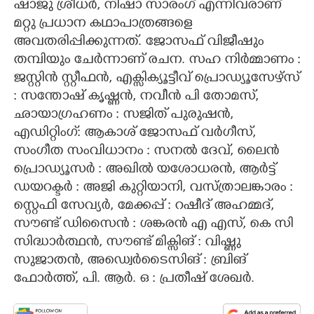
ഷാജു ശ്രീധർ, നിഷാ സാരംഗ് എന്നിവരാണ്
മറ്റു പ്രധാന കഥാപാത്രങ്ങളെ
അവതരിപ്പിക്കുന്നത്. ജോസഫ് വിജീഷും
തമ്പിയും ചേർന്നാണ് രചന. സഹ നിർമ്മാണം :
ജസ്റ്റിൻ സ്റ്റീഫൻ, എക്സിക്യൂട്ടീവ് പ്രൊഡ്യൂസേഴ്സ്
: സന്തോഷ് കൃഷ്ണൻ, നവീൻ പി തോമസ്,
ഛായാഗ്രഹണം : സജിത് പുരുഷൻ,
എഡിറ്റിംഗ്: ആകാശ് ജോസഫ് വർഗീസ്,
സംഗീത സംവിധാനം : സനൽ ദേവ്, ലൈൻ
പ്രൊഡ്യൂസർ : അഖിൽ യശോധരൻ, ആർട്ട്
ഡയറക്ടർ : അജി കുറ്റിയാനി, വസ്ത്രാലങ്കാരം :
സ്റ്റെഫി സേവ്യർ, മേക്കപ്പ് : റഷീദ് അഹമ്മദ്,
സൗണ്ട് ഡിസൈൻ : ശങ്കരൻ എ എസ്, കെ സി
സിദ്ധാർത്ഥൻ, സൗണ്ട് മിക്സിങ് : വിഷ്ണു
സുജാതൻ, അഡ്വെർടൈസിങ് : ബ്രിങ്
ഫോർത്ത്, പി. ആർ. ഒ : പ്രതീഷ് ശേഖർ.