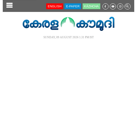
SECTIONS
ENGLISH
E-PAPER
KĀZHCHA
HOME
LATEST
SUNDAY, 09 AUGUST 2026 1.31 PM IST
AUDIO
NOTIFIED NEWS
POLL
KERALA
LOCAL
NEWS 360
CASE DIARY