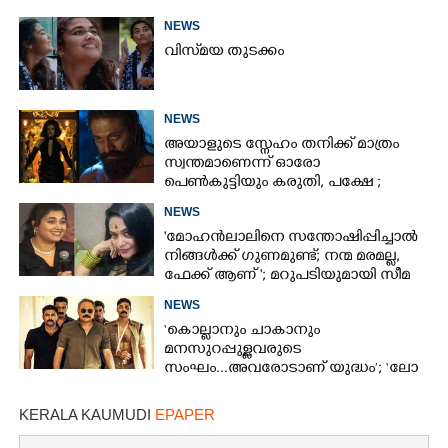
NEWS
വിസ്‌മയ തുടക്കം
NEWS
അയാളുടെ സ്നേഹം തനിക്ക് മാത്രം
സ്വന്തമാണെന്ന് ഓരോ
പെൺകുട്ടിയും കരുതി,​ പക്ഷേ ;
ആക്ഷനും വയലൻസും നിറച്ച്
NEWS
ടോക്സിക് ട്രെയിലർ
'മോഹൻലാലിനെ സന്തോഷിപ്പിച്ചാൽ
നിങ്ങൾക്ക് ഗുണമുണ്ട്; നന്മ മരമല്ല,
ഫേക്ക് ആണ് '; മറുപടിയുമായി സീമ
ജി നായർ
NEWS
‘കൊല്ലാനും ചാകാനും
മനസുറപ്പുള്ളവരുടെ
സംഘം...അവരോടാണ് യുദ്ധം’; ‘ലോ
ആൻഡ് ഓർഡർ’ ടീസർ പുറത്ത്
KERALA KAUMUDI
EPAPER