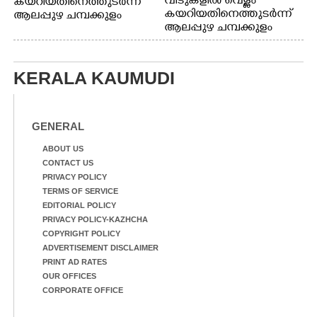
വീടുകളിൽ വെള്ളം
കയറിയതിനെത്തുടർന്ന്
കയറിയതിനെത്തുടർന്ന്
ആലപ്പുഴ ചമ്പക്കുളം
ആലപ്പുഴ ചമ്പക്കുളം
ഫാദർ തോമസ്
ഫാദർ തോമസ്
പോരൂക്കര സെൻട്രൽ
പോരൂക്കര സെൻട്രൽ
സ്കൂളിലെ ദുരിതാശ്വാസ
സ്കൂളിലെ ദുരിതാശ്വാസ
ക്യാമ്പിലെത്തിയവർ
KERALA KAUMUDI
ക്യാമ്പിലെത്തിയവർ മഴ
വസ്ത്രങ്ങൾ
മാറിനിന്ന ഇടവേളയിൽ
ഉണക്കാനിട്ടിരിക്കുന്ന
ക്യാമ്പ് പരിസരത്ത്
ഗോൾപോസ്റ്റിന് മുന്നിൽ
വസ്ത്രങ്ങൾ
ഫുട്ബോൾ കളികളിൽ
GENERAL
ഉണക്കാനിടുന്ന കാഴ്ച.
ഏർപ്പെട്ടിരിക്കുന്ന
കുട്ടികൾ
ABOUT US
CONTACT US
PRIVACY POLICY
TERMS OF SERVICE
EDITORIAL POLICY
PRIVACY POLICY-KAZHCHA
COPYRIGHT POLICY
ADVERTISEMENT DISCLAIMER
PRINT AD RATES
OUR OFFICES
CORPORATE OFFICE