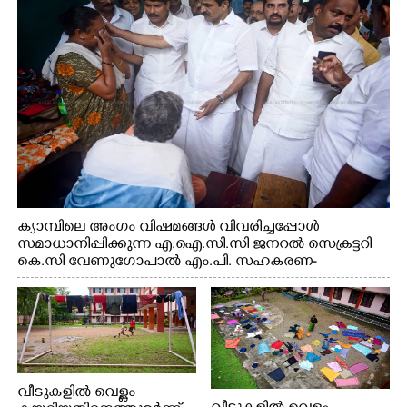
വകുപ്പ് മന്ത്രി എം. ലിജു, കൃഷിവകുപ്പ് മന്ത്രി ടി. സിദ്ദിഖ്,
റെജി ചെറിയാൻ എം. എൽ. എ എന്നിവർ സമീപം
ക്യാമ്പിലെ അംഗം വിഷമങ്ങൾ വിവരിച്ചപ്പോൾ
സമാധാനിപ്പിക്കുന്ന എ.ഐ.സി.സി ജനറൽ സെക്രട്ടറി
കെ.സി വേണുഗോപാൽ എം.പി. സഹകരണ-
എക്സൈസ് വകുപ്പ് മന്ത്രി എം. ലിജു, എന്നിവർ
വീടുകളിൽ വെള്ളം