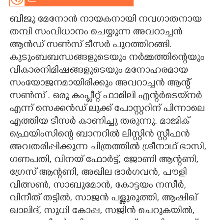
CARTOONS
ബിജു മേനോൻ നായകനായി നവഗാതനായ
തമ്പി സംവിധാനം ചെയ്യുന്ന അവറാച്ചൻ
ആൻഡ് സൺസ് ടീസർ പുറത്തിറങ്ങി.
LITERATURE
കുടുംബബന്ധങ്ങളുടെയും നർമ്മത്തിന്റെയും
വികാരനിമിഷങ്ങളുടെയും മനോഹരമായ
ZOOM
സംയോജനമായിരിക്കും അവറാച്ചൻ ആന്റ്
സൺസ് . ഒരു കംപ്ലീറ്റ് ഫാമിലി എന്റർടെയ്നർ
CONTACT US
എന്ന് സെക്കൻഡ് ലുക്ക് പോസ്റ്ററിന് പിന്നാലെ
എത്തിയ ടീസർ കാണിച്ചു തരുന്നു. മാജിക്
ഫ്രെയിംസിന്റെ ബാനറിൽ ലിസ്റ്റിൻ സ്റ്റീഫൻ
അവതരിപ്പിക്കുന്ന ചിത്രത്തിൽ ശ്രീനാഥ് ഭാസി,
ഗണപതി, വിനയ് ഫോർട്ട്, ജോണി ആന്റണി,
ഗ്രേസ് ആന്റണി, അഖില ഭാർഗവൻ, പൗളി
വിത്സൺ, സാബുമോൻ, കോട്ടയം നസീർ,
വിനീത് തട്ടിൽ, സാജൻ പള്ളുരുത്തി, ആഷിഖ്
ഖാലിദ്, സുധി കോപ്പ, സജിൻ ചെറുകയിൽ,