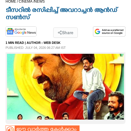
HOME /
CINEMA /
NEWS
CINEMA
ടീസറിൽ രസിപ്പിച്ച് അവറാച്ചൻ ആൻഡ്
സൺസ്
OPINION
Share
PHOTOS
1 MIN READ
| AUTHOR :
WEB DESK
PUBLISHED: JULY 04, 2026 06:27 AM IST
LIFESTYLE
SPIRITUAL
INFO+
ART
ASTRO
ഈ വാർത്ത കേൾക്കാം