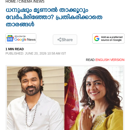
HOME /
CINEMA /
NEWS
CINEMA
ധനുഷും മൃണാൽ താക്കൂറും
വേർപിരിഞ്ഞോ? പ്രതികരിക്കാതെ
OPINION
താരങ്ങൾ
PHOTOS
Share
1 MIN READ
PUBLISHED: JUNE 20, 2026 10:58 AM IST
LIFESTYLE
READ
ENGLISH VERSION
SPIRITUAL
INFO+
ART
ASTRO