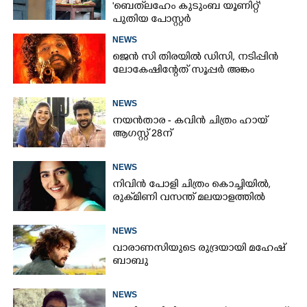
'ബെത്‌ലഹേം കുടുംബ യൂണിറ്റ്'
പുതിയ പോസ്റ്റർ
NEWS
ജെൻ സി തിരയിൽ ഡിസി, നടിപ്പിൻ
ലോകേഷിന്റേത് സൂപ്പർ അങ്കം
NEWS
നയൻതാര - കവിൻ ചിത്രം ഹായ്
ആഗസ്റ്റ് 28ന്
NEWS
നിവിൻ പോളി ചിത്രം കൊച്ചിയിൽ,
രുക്‌മിണി വസന്ത് മലയാളത്തിൽ
NEWS
വാരാണസിയുടെ രുദ്രയായി മഹേഷ്
ബാബു
NEWS