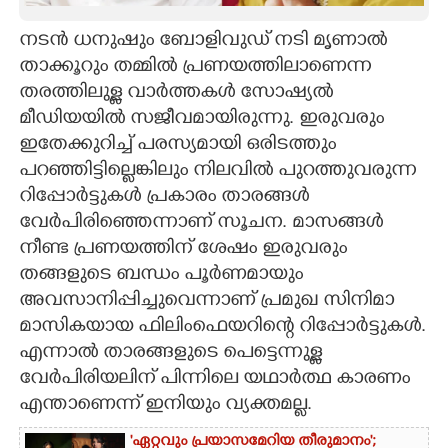
CARTOONS
നടൻ ധനുഷും ബോളിവുഡ് നടി മൃണാൽ
താക്കൂറും തമ്മിൽ പ്രണയത്തിലാണെന്ന
തരത്തിലുള്ള വാർത്തകൾ സോഷ്യൽ
LITERATURE
മീഡിയയിൽ സജീവമായിരുന്നു. ഇരുവരും
ഇതേക്കുറിച്ച് പരസ്യമായി ഒരിടത്തും
ZOOM
പറഞ്ഞിട്ടില്ലെങ്കിലും നിലവിൽ പുറത്തുവരുന്ന
റിപ്പോർട്ടുകൾ പ്രകാരം താരങ്ങൾ
CONTACT US
വേർപിരിഞ്ഞെന്നാണ് സൂചന. മാസങ്ങൾ
നീണ്ട പ്രണയത്തിന് ശേഷം ഇരുവരും
തങ്ങളുടെ ബന്ധം പൂർണമായും
അവസാനിപ്പിച്ചുവെന്നാണ് പ്രമുഖ സിനിമാ
മാസികയായ ഫിലിംഫെയറിന്റെ റിപ്പോർട്ടുകൾ.
എന്നാൽ താരങ്ങളുടെ പെട്ടെന്നുള്ള
വേർപിരിയലിന് പിന്നിലെ യഥാർത്ഥ കാരണം
എന്താണെന്ന് ഇനിയും വ്യക്തമല്ല.
'ഏറ്റവും പ്രയാസമേറിയ തീരുമാനം';