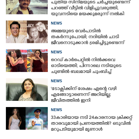
പുതിയ സിനിമയുടെ ചർച്ചയുണ്ടെന്ന്
പറ‍‌ഞ്ഞ് വീട്ടിൽ വിളിച്ചുവരുത്തി,
യുവനടിയെ മയക്കുമരുന്ന് നൽകി
പീഡിപ്പിച്ച സംവിധായകൻ അറസ്റ്റിൽ
NEWS
അമ്മയുടെ വേർപാടിൽ
തകർന്നുപോയി; നദിയിൽ ചാടി
ജീവനൊടുക്കാൻ ശ്രമിച്ചിട്ടുണ്ടെന്ന്
നടൻ ഗോവിന്ദ
NEWS
റെഡ് കാർപെറ്റിൽ നിൽക്കവെ
ഓടിയെത്തി; പിന്നാലെ നടിയുടെ
ചുണ്ടിൽ ബലമായി ചുംബിച്ച്
ആരാധിക
NEWS
'ടോക്സിക്കിന് ശേഷം എന്റെ വഴി
എങ്ങോട്ടാണെന്ന് അറിയില്ല;
ജീവിതത്തിൽ ഇനി
എന്തുണ്ടാക്കിയാലും അദ്ദേഹം എന്റെ
NEWS
ഉള്ളിൽ ഉണ്ടായിരിക്കും'
33കാരിയായ നടി 24കാരനായ ക്രിക്കറ്റ്
താരവുമായി പ്രണയത്തിൽ? ഒടുവിൽ
മറുപടിയുമായി മൃണാൾ