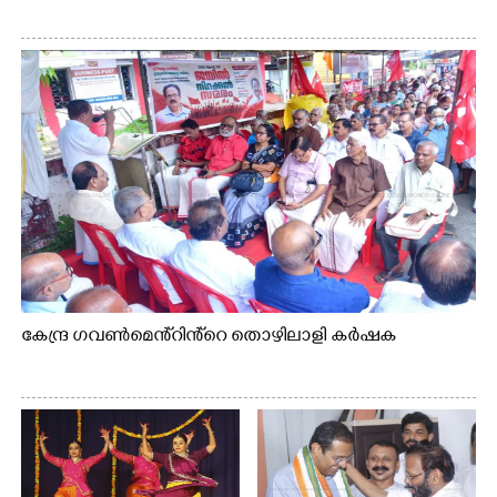
കേന്ദ്ര ഗവൺമെൻ്റിൻ്റെ തൊഴിലാളി കർഷക