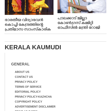
പാലക്കാട് ജില്ലാ
ഭാരതീയ വിദ്യാഭവൻ
കോൺഗ്രസ് കമ്മിറ്റി
കൊച്ചി കേന്ദ്രത്തിന്റെ
ഓഫീസിൽ മന്ത്രി റോജി
പ്രതിമാസ സാംസ്കാരിക
എം ജോണിന്
പരിപാടിയുടെ ഭാഗമായി
ടി.ഡി റോഡിലെ ഭാരതീയ
വിദ്യാഭവൻ സർദാർ
KERALA KAUMUDI
പട്ടേൽ സഭാഗൃഹത്തിൽ
എം. അക്ഷതയുടെ
നേതൃത്വത്തിൽ
അവതരിപ്പിച്ച ലയ നമൻ
GENERAL
കഥക് നൃത്തത്തിൽ നിന്ന്
ABOUT US
CONTACT US
PRIVACY POLICY
TERMS OF SERVICE
EDITORIAL POLICY
PRIVACY POLICY-KAZHCHA
COPYRIGHT POLICY
ADVERTISEMENT DISCLAIMER