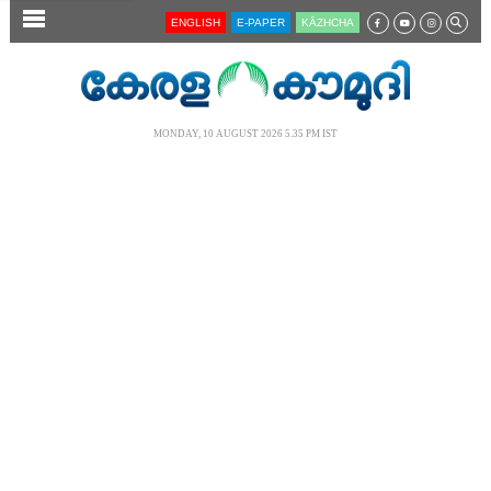
SECTIONS
ENGLISH
E-PAPER
KĀZHCHA
HOME
LATEST
MONDAY, 10 AUGUST 2026 5.35 PM IST
AUDIO
NOTIFIED NEWS
POLL
KERALA
LOCAL
NEWS 360
CASE DIARY