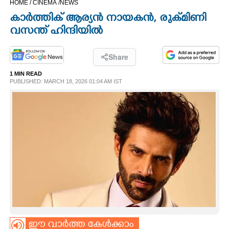
HOME /
CINEMA /
NEWS
CINEMA
കാർത്തിക് ആര്യൻ നായകൻ, രുക്മിണി
വസന്ത് ഹിന്ദിയിൽ
OPINION
Share
PHOTOS
1 MIN READ
PUBLISHED: MARCH 18, 2026 01:04 AM IST
LIFESTYLE
SPIRITUAL
INFO+
ART
ASTRO
ഈ വാർത്ത കേൾക്കാം