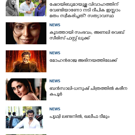
ഷോയിബുമായുള്ള വിവാഹത്തിന്
വേണ്ടിയാണോ നടി ദീപിക ഇസ്ലാം
മതം സ്വീകരിച്ചത്? സത്യാവസ്ഥ
വെളിപ്പെടുത്തി സുഹൃത്ത്‌
NEWS
കൂടത്തായി സംഭവം, അണലി വെബ്
സീരിസ് ഫസ്റ്റ് ലുക്ക്
NEWS
മോഹൻരാജ അഭിനയത്തിലേക്ക്
NEWS
ബൻസാലി-ധനുഷ് ചിത്രത്തിൽ കരീന
കപൂർ
NEWS
പൃഥ്വി ലണ്ടനിൽ, ഖലീഫ ടീമും