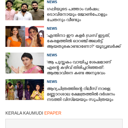
NEWS
ഗപ്പിയുടെ പത്താം വർഷം;​
ടൊവിനോയും ജോൺപോളും
ചേതനും വീണ്ടും
NEWS
'എന്തിനാ ഈ കളർ ഡ്രസ് ഇട്ടത്,
കേരളത്തിൽ ഓറഞ്ച് അല‌ർട്ട്
ആയതുകൊണ്ടാണോ?' യൂട്യൂബർക്ക്
ചുട്ടമറുപടിയുമായി പ്രിയ
NEWS
'ആ പുസ്തകം വായിച്ച ശേഷമാണ്
എന്റെ കഴിവ് തിരിച്ചറിഞ്ഞത്':
ആത്മാവിനെ കണ്ട അനുഭവം
പങ്കുവച്ച് ലെന
NEWS
ആദ്യചിത്രത്തിന്റെ റിലീസ് നാളെ;
മണ്ണാറശാല ക്ഷേത്രത്തിൽ ദർശനം
നടത്തി വിസ്‌മയയും സുചിത്രയും
KERALA KAUMUDI
EPAPER