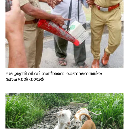
മുഖ്യമന്ത്രി വി.ഡി.സതീശനെ കാണാനെത്തിയ
മോഹനൻ നായർ