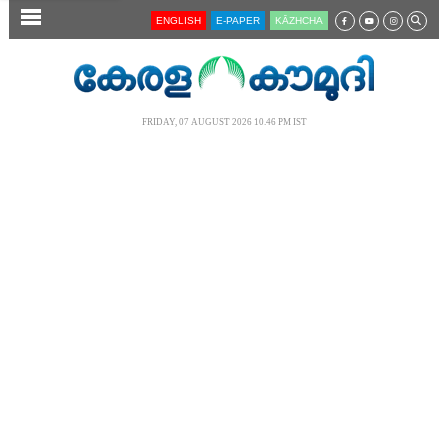
SECTIONS
ENGLISH
E-PAPER
KĀZHCHA
HOME
LATEST
FRIDAY, 07 AUGUST 2026 10.46 PM IST
AUDIO
NOTIFIED NEWS
POLL
KERALA
LOCAL
NEWS 360
CASE DIARY