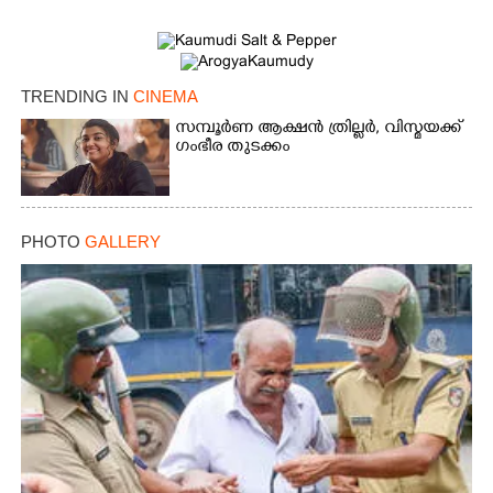
TRENDING IN
CINEMA
സമ്പൂർണ ആക്ഷൻ ത്രില്ലർ,​ വിസ്മയക്ക്
ഗംഭീര തുടക്കം
PHOTO
GALLERY