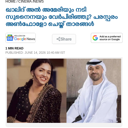
HOME /
CINEMA /
NEWS
CINEMA
ഖാലിദ് അൽ അമേരിയും നടി
സുനെെനയും വേർപിരിഞ്ഞു? പരസ്പരം
OPINION
അൺഫോളോ ചെയ്ത് താരങ്ങൾ
PHOTOS
Share
1 MIN READ
PUBLISHED: JUNE 14, 2026 10:40 AM IST
LIFESTYLE
SPIRITUAL
INFO+
ART
ASTRO