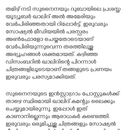
തമിഴ്‌ നടി സുനെെനയും ദുബായിലെ പ്രശ‌സ്ത
CARTOONS
യൂട്യൂബർ ഖാലിദ് അൽ അമേരിയും
വേർപിരിഞ്ഞതായി റിപ്പോർട്ട്. ഇരുവരും
LITERATURE
സോഷ്യൽ മീഡിയയിൽ പരസ്പരം
അൺഫോളോ ചെയ്തതോടെയാണ്
ZOOM
വേർപിരിയുന്നുവെന്ന തരത്തിലുള്ള
അഭ്യൂഹങ്ങൾ ശക്തമായത്. കഴിഞ്ഞ
CONTACT US
ഡിസംബറിൽ ഖാലിദിന്റെ പിറന്നാൾ
ചിത്രങ്ങളിലൂടെയാണ് തങ്ങളുടെ പ്രണയം
ഇരുവരും പരസ്യമാക്കിയത്.
സുനെെനയുടെ ഇൻസ്റ്റാഗ്രാം പോസ്റ്റുകൾക്ക്
താഴെ സ്ഥിരമായി ഖാലിദ് കമന്റും ലെെക്കും
ചെയ്യുമായിരുന്നു. ഇപ്പോൾ ഇത്
കാണാനില്ലെന്നും ആരാധകർ കണ്ടെത്തി.
ഇരുവരും ഒരുമിച്ചുള്ള ചിത്രങ്ങളും സോഷ്യൽ