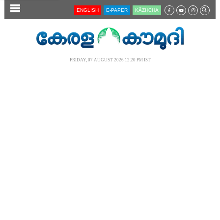
SECTIONS
ENGLISH
E-PAPER
KĀZHCHA
HOME
LATEST
FRIDAY, 07 AUGUST 2026 12.20 PM IST
AUDIO
NOTIFIED NEWS
POLL
KERALA
LOCAL
NEWS 360
CASE DIARY