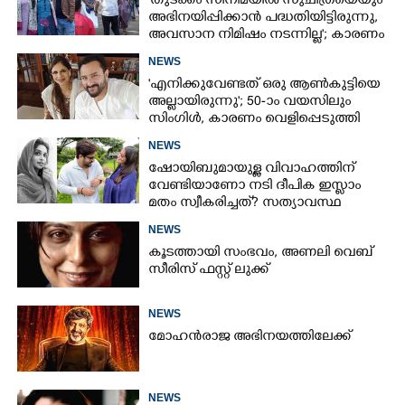
'തുടക്കം സിനിമയിൽ സുചിത്രയെയും
അഭിനയിപ്പിക്കാൻ പദ്ധതിയിട്ടിരുന്നു,​
അവസാന നിമിഷം നടന്നില്ല'; കാരണം
തുറന്നുപറഞ്ഞ് ജൂഡ് ആന്റണി
NEWS
'എനിക്കുവേണ്ടത് ഒരു ആൺകുട്ടിയെ
അല്ലായിരുന്നു'; 50-ാം വയസിലും
സിംഗിൾ, കാരണം വെളിപ്പെടുത്തി
സബ പട്ടൗഡി
NEWS
ഷോയിബുമായുള്ള വിവാഹത്തിന്
വേണ്ടിയാണോ നടി ദീപിക ഇസ്ലാം
മതം സ്വീകരിച്ചത്? സത്യാവസ്ഥ
വെളിപ്പെടുത്തി സുഹൃത്ത്‌
NEWS
കൂടത്തായി സംഭവം, അണലി വെബ്
സീരിസ് ഫസ്റ്റ് ലുക്ക്
NEWS
മോഹൻരാജ അഭിനയത്തിലേക്ക്
NEWS