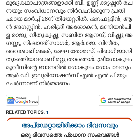
മു​ഖ്യ​ക​ഥാ​പാ​ത്ര​ങ്ങ​ളാ​ക്കി​ ​ബി.​ ​ഉ​ണ്ണി​ക്കൃ​ഷ്ണ​ൻ​ ​ര​ച​
ന​യും​ ​സം​വി​ധാ​ന​വും​ ​നി​ർ​വ​ഹി​ക്കു​ന്ന​ ​പ്ര​തി​
ഛാ​യ​ ​മാ​ർ​ച്ച് 26​ന് ​തി​യേ​റ്റ​റി​ൽ.​ ​ഷ​റ​ഫു​ദ്ദീ​ൻ,​ ​ആ​
ൻ​ ​അ​ഗ​സ്റ്റി​ൻ,​ ​ഹ​രി​ശ്രീ​ ​അ​ശോ​ക​ൻ,​ ​മ​ണി​യ​ൻ​പി​
ള്ള​ ​രാ​ജു,​ ​നീ​തു​കൃ​ഷ്ണ,​ ​സ​ബി​ത​ ​ആ​ന​ന്ദ്,​ ​വി​ഷ്ണു​ ​അ​
ഗ​സ്ത്യ,​ ​നി​ഷാ​ന്ത് ​സാ​ഗ​ർ,​ ​ആ​ർ.​ജെ.​ ​വി​നീ​ത,​ ​
വൈ​ശാ​ഖ് ​ശ​ങ്ക​ർ,​ ​മേ​ഘ​ ​തോ​മ​സ്,​ ​ചി​രാ​ഗ് ​ജാ​നി​
​തു​ട​ങ്ങി​യ​വ​രാ​ണ് ​മ​റ്റു​ ​താ​ര​ങ്ങ​ൾ.​ ​ശ്രീ​ഗോ​കു​ലം​
​മൂ​വീസി​ന്റെ​ ​ബാ​ന​റി​ൽ​ ​ഗോ​കു​ലം​ ​ഗോ​പാ​ല​നും​ ​
ആ​ർ.​ഡി.​ ​ഇ​ലു​മി​നേ​ഷ​ൻ​സ് ​എ​ൽ.​എ​ൽ.​പി​യും​ ​
ചേ​ർ​ന്നാ​ണ് ​നി​ർ​മ്മാ​ണം.
RELATED TOPICS:
1
അപ്ഡേറ്റായിരിക്കാം ദിവസവും
ഒരു ദിവസത്തെ പ്രധാന സംഭവങ്ങൾ