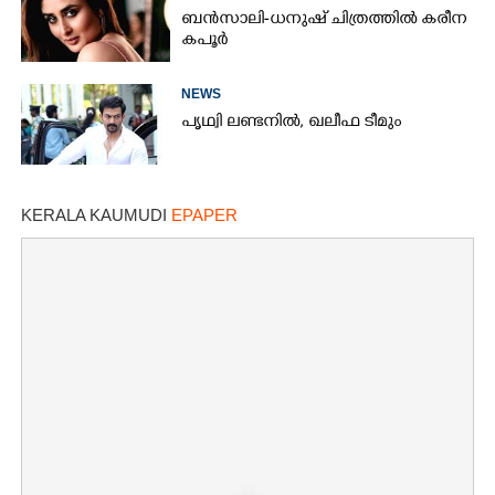
ബൻസാലി-ധനുഷ് ചിത്രത്തിൽ കരീന
കപൂർ
NEWS
പൃഥ്വി ലണ്ടനിൽ, ഖലീഫ ടീമും
KERALA KAUMUDI
EPAPER