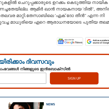
ക​ളി​ൽ​ ​ചെ​റു​പ്പ​ക്കാ​രു​ടെ​ ​ഉ​റ​ക്കം​ ​കെ​ടു​ത്തി​യ​ ​നാ​യി​ക​
ു​ണ​ച്ച​തേ​യി​ല്ല.​ ​ആ​മി​ർ​ ​ഖാ​ൻ​ ​നാ​യ​ക​നാ​യ​ ​'ദി​ൽ",​ ​അ​നി​
​ ​ത​ല​വ​ര​ ​മാ​റ്റി.​തേ​സാ​ബി​ലെ 'ഏ​ക് ​ദോ​ ​തീൻ" എ​ന്ന​ ​നി​
​വ​ടു​വ​ച്ച മാ​ധു​രി​യെ​ ​ഏ​റെ​ ​ആ​രാ​ധ​ന​യോ​ടെ​ ​പു​തിയ ത​ല​മ
യിരിക്കാം ദിവസവും
 സംഭവങ്ങൾ നിങ്ങളുടെ ഇൻബോക്സിൽ
Share this link
NEWS