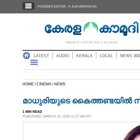
SECTIONS
FOUNDER EDITOR : K SUKUMARAN BA
HOME
LATEST
AUDIO
FRIDAY, 07 AUGUST 2026 11.08 AM IST
NOTIFIED NEWS
LATEST
AUDIO
KERALA
LOCAL
NEWS 360
POLL
KERALA
HOME /
CINEMA /
NEWS
LOCAL
മാധുരിയുടെ കൈത്തണ്ടയിൽ സൂപ്പ
NEWS 360
1 MIN READ
PUBLISHED: MARCH 22, 2026 12:27 AM IST
CASE DIARY