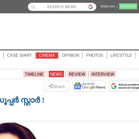
ENGLISH |
KĀZHCHA
CASE DIARY
CINEMA
OPINION
PHOTOS
LIFESTYLE
TIMELINE
NEWS
REVIEW
INTERVIEW
Share
ർ സ്റ്റാർ !