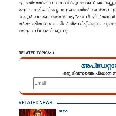
എ​ത്തി​യ​ത് ​മാ​സ​ങ്ങ​ൾ​ക്ക് ​മു​ൻ​പാ​ണ്.​ ​തൊ​ണ്ണൂ​റു​
യു​ടെ​ ​ക​രി​യറി​ന്റെ ​ ​തു​ട​ക്ക​ത്തി​ൽ​ ​ഭാ​ഗ്യം​ ​ത
​ക​പൂ​ർ​ ​നാ​യ​ക​നാ​യ​ ​'ബേ​ട്ട​ "​എ​ന്നീ ചി​ത്ര​ങ്ങ​ൾ
ത്യ​ഹ​രി​ത​ ​ഗാ​ന​ത്തി​ന് ​ത്ര​സി​പ്പി​ക്കു​ന്ന​ ​ചു
റ​യും​ ​സ് ​നേ​ഹി​ക്കു​ന്നു
RELATED TOPICS:
1
അപ്ഡേറ്റാ
ഒരു ദിവസത്തെ പ്രധാന
RELATED NEWS
NEWS