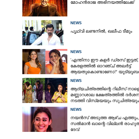
മോഹൻരാജ അഭിനയത്തിലേക്ക്
മാധുരിയുടെ ക
സ്റ്റാർ !
NEWS
പൃഥ്വി ലണ്ടനിൽ, ഖലീഫ ടീമും
NEWS
'എന്തിനാ ഈ കളർ ഡ്രസ് ഇട്ടത്,
കേരളത്തിൽ ഓറഞ്ച് അല‌ർട്ട്
ആയതുകൊണ്ടാണോ?' യൂട്യൂബർക
ചുട്ടമറുപടിയുമായി പ്രിയ
NEWS
ആദ്യചിത്രത്തിന്റെ റിലീസ് നാളെ
മണ്ണാറശാല ക്ഷേത്രത്തിൽ ദർശന
നടത്തി വിസ്‌മയയും സുചിത്രയും
NEWS
നയൻസ് അടുത്ത ആഴ്ച എത്തും,
സൽമാൻ ഖാന്റെ വില്ലൻ രാഹു
ദേവ്