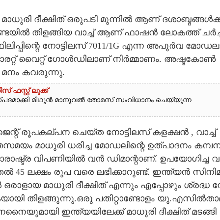
ധു​രി​ ​ദീ​ക്ഷി​ത് ​ഒ​രു​പ​ടി​ ​മു​ന്നി​ൽ​ ​ആ​ണ് ​ദ​ശാ​ബ്ദ​ങ്ങ​ൾ​ക്ക
്ട​യി​ൽ​ ​തി​ള​ങ്ങി​യ​ ​വാ​ച്ച് ​ആ​ണ് ​ഫാ​ഷ​ൻ​ ​ലോ​ക​ത്ത് ​ച​ർ​ച്ച​
​ലി​പ്പി​ന്റെ​ ​നോ​ട്ടി​ല​സ് 7011​/1​G​ ​എ​ന്ന​ ​അ​പൂ​ർ​വ​ ​മോ​ഡ​ലാ
്യാ​ര​റ്റ് ​വൈ​റ്റ് ​ഗോ​ൾ​ഡി​ലാ​ണ് ​നി​ർ​മ്മാ​ണം.​ ​അ​ഷ്ട​കോ​ൺ​ ​
മ​നം​ ​ക​വ​രു​ന്നു.
സ്റ്റ് ലുക്ക്
്‌പദമാക്കി മിഥുൻ മാനുവൽ തോമസ് സംവിധാനം ചെയ്യുന്ന
 ​രൂ​പ​ക​ല്പ​ന​ ​ചെ​യ്ത​ ​നോ​ട്ടി​ല​സ് ​ക​ള​ക്ഷ​ൻ​ ,​ ​വാ​ച്ച് ​
​മ​യം​ ​മാ​ധു​രി​ ​ധ​രി​ച്ച​ ​മോ​ഡ​ലി​ന്റെ​ ​ഉ​ത്പാ​ദ​നം​ ​ക​മ്പ​നി​
രാ​ഷ്ട്ര​ ​വി​പ​ണി​യി​ൽ​ ​വ​ൻ​ ​ഡി​മാ​ന്റാ​ണ്.​ ​ഉ​പ​യോ​ഗി​ച്ച​ ​വ
ൽ​ 45​ ​ല​ക്ഷം​ ​രൂ​പ​ ​വ​രെ​ ​ല​ഭി​ക്കാ​റു​ണ്ട്.​ ​ഇ​ന്ത്യ​ൻ​ ​സി​നി​മ
രാ​ളാ​യ​ ​മാ​ധു​രി​ ​ദീ​ക്ഷി​ത് ​എ​ന്നും​ ​എ​പ്പോ​ഴും​ ​ശ്ര​ദ്ധ​ ​ന
​യാ​യി​ ​തി​ള​ങ്ങു​ന്നു.​ഒ​രു​ ​പ​തി​റ്റാ​ണ്ടോ​ളം​ ​യു​.എ​സിൽതാ​
െ​നൈ​യു​മാ​യി ഇ​ന്ത്യ​യി​ലേ​ക്ക് മാ​ധു​രി​ ​ദീ​ക്ഷി​ത് മ​ട​ങ്ങി​ ​