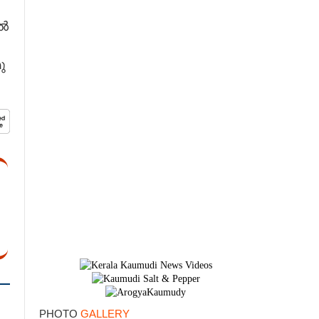
ൽ​
ു​
×
PHOTO
GALLERY