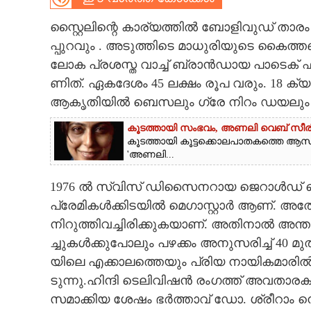
CARTOONS
സ്റ്റൈ​ലി​ന്റെ​ ​കാ​ര്യ​ത്തി​ൽ​ ​ബോ​ളി​വു​ഡ് ​താ​രം​ ​മാ​
പ്പു​റ​വും​ .​ ​അ​ടു​ത്തി​ടെ​ ​മാ​ധു​രി​യു​ടെ​ ​കൈ​ത്ത​ണ
​ലോ​ക​ ​പ്ര​ശ​സ്ത​ ​വാ​ച്ച് ​ബ്രാ​ൻ​ഡാ​യ​ ​പാ​ടെ​ക് ​ഫി
LITERATURE
ണി​ത്.​ ​ഏ​ക​ദേ​ശം​ 45​ ​ല​ക്ഷം​ ​രൂ​പ​ ​വ​രും.​ 18​ ​ക
ആ​കൃ​തി​യി​ൽ​ ​ബെ​സ​ലും​ ​ഗ്രേ​ ​നി​റം​ ​ഡ​യ​ലും​ ​
ZOOM
കൂടത്തായി സംഭവം, അണലി വെബ് സീരിസ് ഫ
കൂടത്തായി കൂട്ടക്കൊലപാതകത്തെ ആസ
CONTACT US
'അണലി...
1976​ ​ൽ​ ​സ്വി​സ് ​ഡി​സൈ​ന​റാ​യ​ ​ജെ​റാ​ൾ​ഡ് ​ജെ​ന്റ്
പ്രേ​മി​ക​ൾ​ക്കി​ട​യി​ൽ​ ​മെ​ഗാ​സ്റ്റാ​ർ​ ​ആ​ണ്.​ ​അ​തേ​സ
നി​റു​ത്തി​വ​ച്ചി​രി​ക്കു​ക​യാ​ണ്.​ ​അ​തി​നാ​ൽ​ ​അ​ന്താ​
ച്ചു​ക​ൾ​ക്കു​പോ​ലും​ ​പ​ഴ​ക്കം​ ​അ​നു​സ​രി​ച്ച് 40​ ​മു​ത​
യി​ലെ​ ​എ​ക്കാ​ല​ത്തെ​യും​ ​പ്രി​യ​ ​നാ​യി​ക​മാ​രി​ൽ​ ​ഒ​
ടു​ന്നു.​ഹി​ന്ദി​ ​ടെ​ലി​വി​ഷ​ൻ​ ​രം​ഗ​ത്ത് ​അ​വ​താ​ര​ക
സ​മാ​ക്കി​യ​ ​ശേ​ഷം​ ​ഭ​ർ​ത്താ​വ് ​ഡോ.​ ​ശ്രീ​റാം​ ​ന