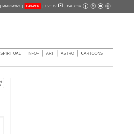
|
MATRIMONY |
E-PAPER
|
LIVE TV
|
CAL 2026
SPIRITUAL
INFO+
ART
ASTRO
CARTOONS