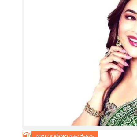
CINEMA
OPINION
PHOTOS
LIFESTYLE
SPIRITUAL
INFO+
ART
ASTRO
ഈ വാർത്ത കേൾക്കാം