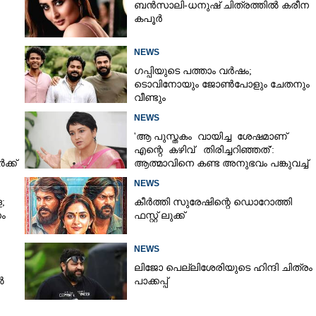
ബൻസാലി-ധനുഷ് ചിത്രത്തിൽ കരീന
Copy Link
കപൂർ
ൈത്തണ്ടയിൽ സൂപ്പർ
NEWS
ഗപ്പിയുടെ പത്താം വർഷം;​
ടൊവിനോയും ജോൺപോളും ചേതനും
വീണ്ടും
NEWS
'ആ പുസ്തകം വായിച്ച ശേഷമാണ്
എന്റെ കഴിവ് തിരിച്ചറിഞ്ഞത്':
്ക്
ആത്മാവിനെ കണ്ട അനുഭവം പങ്കുവച്ച്
ലെന
NEWS
;
കീർത്തി സുരേഷിന്റെ ഡൊറോത്തി
ം
ഫസ്റ്റ് ലുക്ക്
NEWS
ലിജോ പെല്ലിശേരിയുടെ ഹിന്ദി ചിത്രം
ൽ
പാക്കപ്പ്