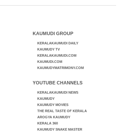
വാഹനത്തിൽ പോകുന്നവർക്കും ബുദ്ധിമുട്ട്
ഉണ്ടായ സാഹചര്യത്തിൽ അധികാരികൾ
കമ്പി കൊണ്ട് മറച്ച വേലി ചാടികടക്കുന്ന
നാടോടി സ്ത്രീ
KAUMUDI GROUP
KERALAKAUMUDI DAILY
KAUMUDY TV
KERALAKAUMUDI.COM
KAUMUDI.COM
KAUMUDYMATRIMONY.COM
YOUTUBE CHANNELS
KERALAKAUMUDI NEWS
KAUMUDY
KAUMUDY MOVIES
THE REAL TASTE OF KERALA
AROGYA KAUMUDY
KERALA 360
KAUMUDY SNAKE MASTER