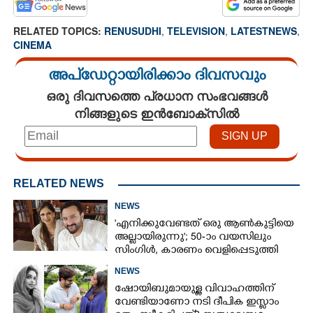
RELATED TOPICS:
RENUSUDHI
,
TELEVISION
,
LATESTNEWS
,
CINEMA
അപ്ഡേറ്റായിരിക്കാം ദിവസവും
ഒരു ദിവസത്തെ പ്രധാന സംഭവങ്ങൾ
നിങ്ങളുടെ ഇൻബോക്സിൽ
RELATED NEWS
NEWS
'എനിക്കുവേണ്ടത് ഒരു ആൺകുട്ടിയെ
അല്ലായിരുന്നു'; 50-ാം വയസിലും
സിംഗിൾ, കാരണം വെളിപ്പെടുത്തി
സബ പട്ടൗഡി
NEWS
ഷോയിബുമായുള്ള വിവാഹത്തിന്
വേണ്ടിയാണോ നടി ദീപിക ഇസ്ലാം