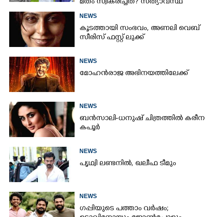
മതം സ്വീകരിച്ചത്? സത്യാവസ്ഥ
വെളിപ്പെടുത്തി സുഹൃത്ത്‌
NEWS
കൂടത്തായി സംഭവം, അണലി വെബ്
സീരിസ് ഫസ്റ്റ് ലുക്ക്
NEWS
മോഹൻരാജ അഭിനയത്തിലേക്ക്
NEWS
ബൻസാലി-ധനുഷ് ചിത്രത്തിൽ കരീന
കപൂർ
NEWS
പൃഥ്വി ലണ്ടനിൽ, ഖലീഫ ടീമും
NEWS
ഗപ്പിയുടെ പത്താം വർഷം;​