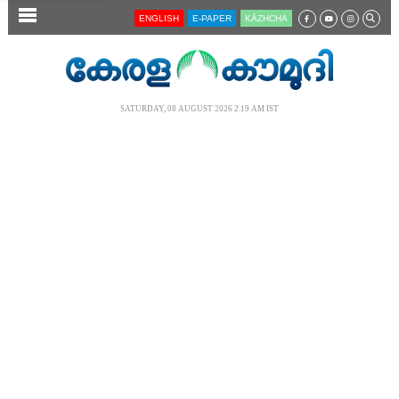
SECTIONS
ENGLISH
E-PAPER
KĀZHCHA
HOME
LATEST
SATURDAY, 08 AUGUST 2026 2.19 AM IST
AUDIO
NOTIFIED NEWS
POLL
KERALA
LOCAL
NEWS 360
CASE DIARY