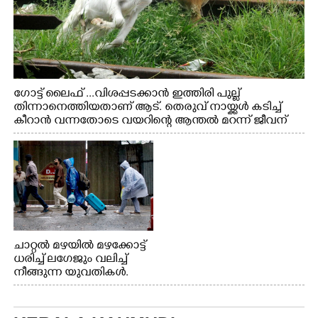
ഗോട്ട് ലൈഫ് ...വിശപ്പടക്കാൻ ഇത്തിരി പുല്ല്
തിന്നാനെത്തിയതാണ് ആട്. തെരുവ് നായ്ക്കൾ കടിച്ച്
കീറാൻ വന്നതോടെ വയറിന്റെ ആന്തൽ മറന്ന് ജീവന്
വേണ്ടിയായി ഓട്ടം. എറണാകുളം വാത്തുരുത്തിയിൽ
നിന്നുള്ള കാഴ്ച
ചാറ്റൽ മഴയിൽ മഴക്കോട്ട്
ധരിച്ച് ലഗേജും വലിച്ച്
നീങ്ങുന്ന യുവതികൾ.
എറണാകുളം മേനകയിൽ
നിന്നുള്ള കാഴ്ച