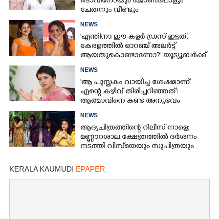
ടൊവിനോയും ജോൺപോളും
ചേതനും വീണ്ടും
NEWS
'എന്തിനാ ഈ കളർ ഡ്രസ് ഇട്ടത്,
കേരളത്തിൽ ഓറഞ്ച് അല‌ർട്ട്
ആയതുകൊണ്ടാണോ?' യൂട്യൂബർക്ക്
ചുട്ടമറുപടിയുമായി പ്രിയ
NEWS
'ആ പുസ്തകം വായിച്ച ശേഷമാണ്
എന്റെ കഴിവ് തിരിച്ചറിഞ്ഞത്':
ആത്മാവിനെ കണ്ട അനുഭവം
പങ്കുവച്ച് ലെന
NEWS
ആദ്യചിത്രത്തിന്റെ റിലീസ് നാളെ;
മണ്ണാറശാല ക്ഷേത്രത്തിൽ ദർശനം
നടത്തി വിസ്‌മയയും സുചിത്രയും
×
Share this link
KERALA KAUMUDI
EPAPER