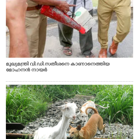
മുഖ്യമന്ത്രി വി.ഡി.സതീശനെ കാണാനെത്തിയ
മോഹനൻ നായർ