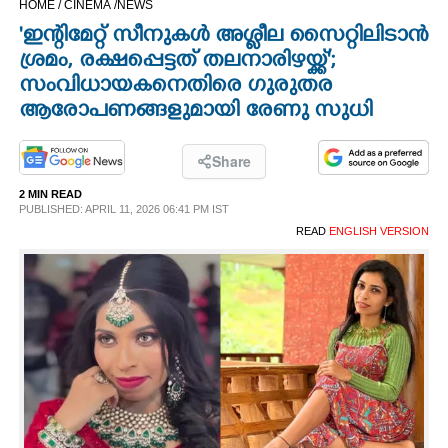
HOME /
CINEMA /
NEWS
CINEMA
'ഇന്റിമേറ്റ് സീനുകൾ അശ്ലീല സൈറ്റിലിടാൻ
ശ്രമം, രക്ഷപ്പെട്ടത് തലനാരിഴയ്ക്ക്';
OPINION
സംവിധായകനെതിരെ ഗുരുതര
ആരോപണങ്ങളുമായി രേണു സുധി
PHOTOS
Share
LIFESTYLE
2 MIN READ
PUBLISHED: APRIL 11, 2026 06:41 PM IST
READ
ENGLISH VERSION
SPIRITUAL
INFO+
ART
ASTRO