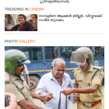
TRENDING IN
CINEMA
സമ്പൂർണ ആക്ഷൻ ത്രില്ലർ,​ വിസ്മയക്ക്
ഗംഭീര തുടക്കം
PHOTO
GALLERY