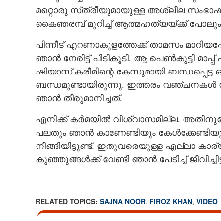
മറ്റൊരു സ്‌ത്രീയുമായുള്ള അശ്ലീല സംഭ
കൈഞരമ്പ് മുറിച്ച് ആത്മഹത്യയ്‌ക്ക് പോലും ശ
പിന്നീട് എറണാകുളത്തേക്ക് താമസം മാറിയപ്
ഞാൻ നേരിട്ട് പിടികൂടി. ആ പെൺകുട്ടി മാ
ഷിയാസ് കരീമിന്റെ കേസുമായി ബന്ധപ്പെട്
ബന്ധമുണ്ടായിരുന്നു. ഇത്തരം വഞ്ചനക
ഞാൻ തീരുമാനിച്ചത്.
എനിക്ക് കർമയിൽ വിശ്വാസമില്ല. അതിനുവ
പലതും ഞാൻ കാണേണ്ടിയും കേൾക്കേണ്ടിയു
നീങ്ങിയിട്ടുണ്ട്. ഇതുവരെയുള്ള എല്ലാ കാര്യ
കുഞ്ഞുങ്ങൾക്ക് വേണ്ടി ഞാൻ പേടിച്ച് ജീവിച്ചി
RELATED TOPICS:
SAJNA NOOR
,
FIROZ KHAN
,
VIDEO
' ഫോണിലെ അശ്
ഞാൻ കൈഞരമ്പ് 