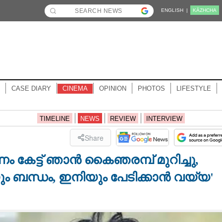
ENGLISH |
KĀZHCHA
CASE DIARY
CINEMA
OPINION
PHOTOS
LIFESTYLE
TIMELINE
NEWS
REVIEW
INTERVIEW
Share
േട്ട് ഞാൻ കൈഞരമ്പ് മുറിച്ചു,
ം ബന്ധം, ഇനിയും പേടിക്കാൻ വയ്യ'