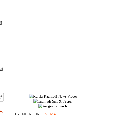
ി
×
ി
TRENDING IN
CINEMA