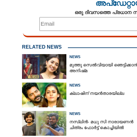
അപ്ഡേറ്റാ
പല സ്‌ത്രീകളു
പേടിക്കാൻ വയ്
ഒരു ദിവസത്തെ പ്രധാന
RELATED NEWS
NEWS
മുത്തു സെൽവിയായി ഞെട്ടിക്കാ
അനിഷ്‌മ
NEWS
ക്ലാഷിന് നയൻതാരയില്ല
NEWS
നസ്ലിൻ- മധു സി നാരായണൻ
ചിത്രം ഫോർട്ട് കൊച്ചിയിൽ