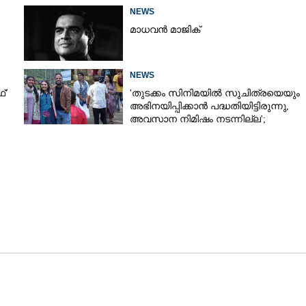
NEWS
മാധവൻ മാജിക്
NEWS
്'
'തുടക്കം സിനിമയിൽ സുചിത്രയെയും
അഭിനയിപ്പിക്കാൻ പദ്ധതിയിട്ടിരുന്നു,​
അവസാന നിമിഷം നടന്നില്ല';
കാരണം തുറന്നുപറഞ്ഞ് ജൂഡ്
ആന്റണി