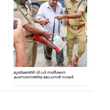
മുഖ്യമന്ത്രി വി.ഡി.സതീശനെ
കാണാനെത്തിയ മോഹനൻ നായർ