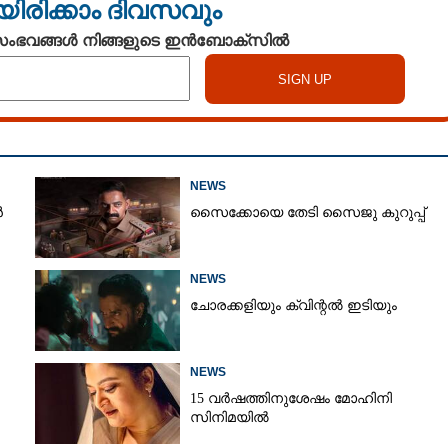
യിരിക്കാം ദിവസവും
മായും ബന്ധം, ഇനിയും
യ'
 സംഭവങ്ങൾ നിങ്ങളുടെ ഇൻബോക്സിൽ
NEWS
ൻ
സൈക്കോയെ തേടി സൈജു കുറുപ്പ്
NEWS
ചോരക്കളിയും ക്വിന്റൽ ഇടിയും
NEWS
15 വർഷത്തിനുശേഷം മോഹിനി
സിനിമയിൽ