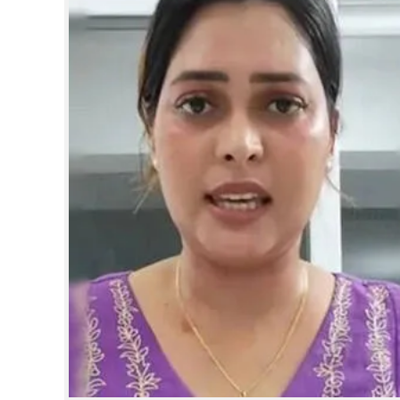
CINEMA
OPINION
PHOTOS
LIFESTYLE
SPIRITUAL
INFO+
ART
ASTRO