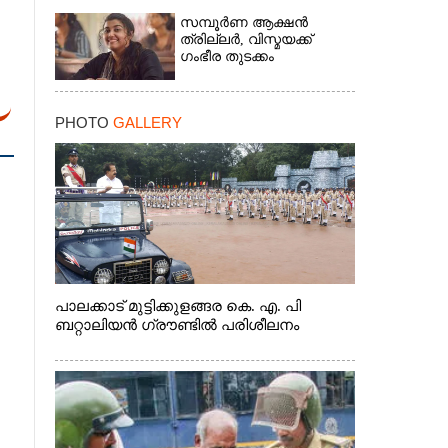
സമ്പൂർണ ആക്ഷൻ
ത്രില്ലർ,​ വിസ്മയക്ക്
ഗംഭീര തുടക്കം
PHOTO
GALLERY
പാലക്കാട് മുട്ടിക്കുളങ്ങര കെ. എ. പി
ബറ്റാലിയൻ ഗ്രൗണ്ടിൽ പരിശീലനം