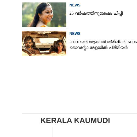
NEWS
25 വർഷത്തിനുശേഷം ചിപ്പി
NEWS
വാമ്പയർ ആക്ഷൻ ത്രില്ലർ 'ഹാഫ
ടൊറന്റോ മേളയിൽ പ്രീമിയർ
KERALA KAUMUDI