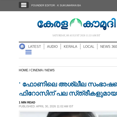
SECTIONS
FOUNDER EDITOR : K SUKUMARAN BA
HOME
LATEST
AUDIO
SATURDAY, 08 AUGUST 2026 11.53 AM IST
NOTIFIED NEWS
LATEST
AUDIO
KERALA
LOCAL
NEWS 360
POLL
KERALA
HOME /
CINEMA /
NEWS
LOCAL
' ഫോണിലെ അശ്ലീല സംഭാഷണം ക
NEWS 360
ഫിറോസിന് പല സ്‌ത്രീകളുമായു
1 MIN READ
CASE DIARY
PUBLISHED: APRIL 30, 2026 11:02 AM IST