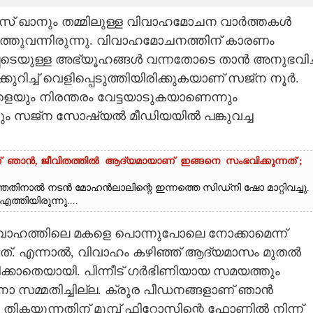
സ് ഖാനും തമ്മിലുള്ള വിവാഹമോചന വാർത്തകൾ
റത്തുവന്നിരുന്നു. വിവാഹമോചനത്തിന് കാരണം
െടെയുള്ള അഭ്യൂഹങ്ങൾ വന്നതോടെ താൻ അനുഭവിച്
ിച്ച് വെളിപ്പെടുത്തിയിരിക്കുകയാണ് സജ്‌ന നൂർ.
െയും നിരന്തരം വേട്ടയാടുകയാണെന്നും
െന്നും സജ്‌ന സോഷ്യൽ മീഡിയയിൽ പങ്കുവച്ച
ാൻ, ജീവിതത്തിൽ ആദ്യമായാണ് ഇങ്ങനെ സംഭവിക്കുന്നത്';
ത്തതിനാൽ നടൻ മോഹൻലാലിന്റെ ഇന്നത്തെ സിഡ്‌നി ഷോ മാറ്റിവച്ചു.
തിയിരുന്നു....
വിവാഹത്തിലെ മകളെ പൊന്നുപോലെ നോക്കാമെന്ന്
ചത്. എന്നാൽ, വിവാഹം കഴിഞ്ഞ് ആദ്യമാസം മുതൽ
കാതെയായി. പിന്നീട് ഗർഭിണിയായ സമയത്തും
ോ സമ്മതിച്ചില്ല. ക്രൂര പീഡനങ്ങളാണ് ഞാൻ
 തികയുന്നതിന് മുമ്പ് ഫിറോസിന്റെ ഫോണിൽ നിന്ന്