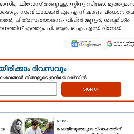
കാ​സിം,​ ​ഫി​റോ​സ് ​അ​ബ്ദു​ള്ള,​ ​സ്മി​നു​ ​സി​ജോ,​ ​മു​ത്തു​മ​ണി
വ​രോ​ടൊ​പ്പം​ ​സം​വി​ധാ​യ​ക​ൻ​ ​എം.​എ​ ​നി​ഷാ​ദും​ ​പ്ര​ധാ​ന​ ​വേ​
മ​ൻ,​ ​ചി​ത്ര​സം​യോ​ജ​നം​-​ ​വി​പി​ൻ​ ​മ​ണ്ണൂ​ർ,​ ​ശ​ബ്ദ​മി​ശ്ര​
ന​ത്തി​ന് ​എ​ത്തും.​ ​പി.​ ​ആ​ർ.​ ​ഒ​ ​എ​ .​എ​സ്.​ ​ദി​നേ​ശ്.
യിരിക്കാം ദിവസവും
 സംഭവങ്ങൾ നിങ്ങളുടെ ഇൻബോക്സിൽ
Share this link
Copy Link
NEWS
ിയോ ഗാനം
യെ
ഷോയിബുമായുള്ള വിവാഹത്തിന്