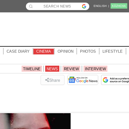
ENGLISH |
KĀZHCHA
CASE DIARY
CINEMA
OPINION
PHOTOS
LIFESTYLE
TIMELINE
NEWS
REVIEW
INTERVIEW
Share