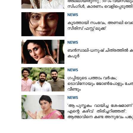
അല്ലായിരുന്നു'; 50-ാം വയസിലു
സിംഗിൾ, കാരണം വെളിപ്പെടുത്തി
സബ പട്ടൗഡി
NEWS
കൂടത്തായി സംഭവം, അണലി വെ
സീരിസ് ഫസ്റ്റ് ലുക്ക്
NEWS
ബൻസാലി-ധനുഷ് ചിത്രത്തിൽ ക
കപൂർ
NEWS
ഗപ്പിയുടെ പത്താം വർഷം;​
ടൊവിനോയും ജോൺപോളും ചേത
വീണ്ടും
NEWS
'ആ പുസ്തകം വായിച്ച ശേഷമാണ്
എന്റെ കഴിവ് തിരിച്ചറിഞ്ഞത്':
ആത്മാവിനെ കണ്ട അനുഭവം പങ്കുവ
ലെന