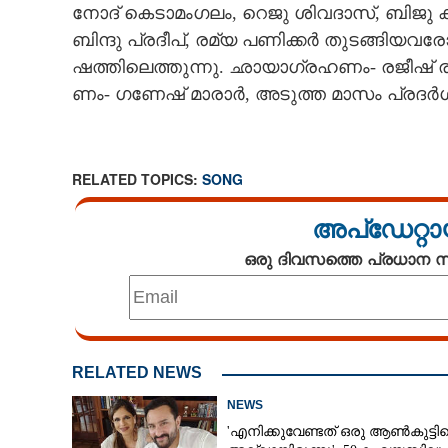
നോ​ദ് ​കെ​ടാ​മം​ഗ​ലം,​ ​റെ​ജു​ ​ശി​വ​ദാ​സ്,​ ​ബി​ജു​ ​
​ബി​ന്ദു​ ​പ്ര​ദീ​പ്,​ ​ര​മ്യ​ ​പ​ണി​ക്ക​ർ​ ​തു​ട​ങ്ങി​യ​
ഷ​ത്തി​ലെ​ത്തു​ന്നു.​ ​ഛാ​യാ​ഗ്ര​ഹ​ണം​-​ ​ര​ജീ​ഷ് ​രാ​
ണം​-​ ​ഗ​ണേ​ഷ് ​മാ​രാ​ർ,​ ​അ​ടു​ത്ത​ ​മാ​സം​ ​പ്ര​ദ​ർ​ശ​
RELATED TOPICS:
SONG
അപ്ഡേറ്റാ
ഒരു ദിവസത്തെ പ്രധാന
RELATED NEWS
NEWS
ലർക്ക് വീഡ
'എനിക്കുവേണ്ടത് ഒരു ആൺകുട്ടി