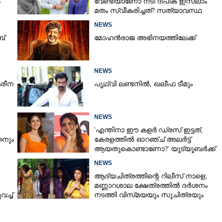
ം
വേണ്ടിയാണോ നടി ദീപിക ഇസ്ലാം
മതം സ്വീകരിച്ചത്? സത്യാവസ്ഥ
വെളിപ്പെടുത്തി സുഹൃത്ത്‌
NEWS
ബ്
മോഹൻരാജ അഭിനയത്തിലേക്ക്
NEWS
രീന
പൃഥ്വി ലണ്ടനിൽ, ഖലീഫ ടീമും
NEWS
'എന്തിനാ ഈ കളർ ഡ്രസ് ഇട്ടത്,
നും
കേരളത്തിൽ ഓറഞ്ച് അല‌ർട്ട്
ആയതുകൊണ്ടാണോ?' യൂട്യൂബർക്ക്
ചുട്ടമറുപടിയുമായി പ്രിയ
NEWS
ആദ്യചിത്രത്തിന്റെ റിലീസ് നാളെ;
മണ്ണാറശാല ക്ഷേത്രത്തിൽ ദർശനം
ച്ച്
നടത്തി വിസ്‌മയയും സുചിത്രയും