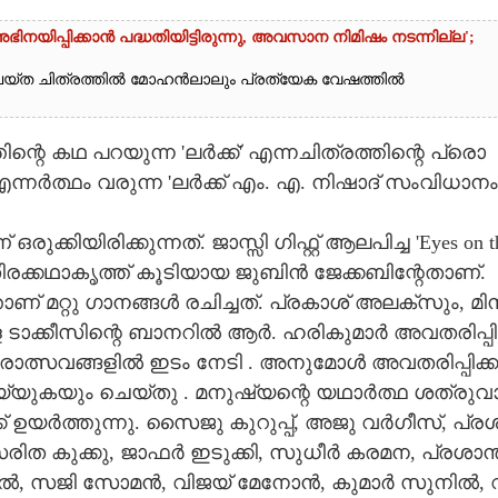
യിപ്പിക്കാൻ പദ്ധതിയിട്ടിരുന്നു,​ അവസാന നിമിഷം നടന്നില്ല';
യ്ത ചിത്രത്തിൽ മോഹൻലാലും പ്രത്യേക വേഷത്തിൽ
െ​ ​ക​ഥ​ ​പ​റ​യു​ന്ന​ ​'​ല​ർ​ക്ക്'​ ​എ​ന്ന​ചി​ത്ര​ത്തി​ന്റെ​ ​പ്രൊ​
ന്ന​ർ​ത്ഥം​ ​വ​രു​ന്ന​ ​'​ല​ർ​ക്ക് ​എം.​ ​എ.​ ​നി​ഷാ​ദ് ​സം​വി​ധാ​നം​ 
ി​യി​രി​ക്കു​ന്ന​ത്.​ ​ജാ​സ്സി​ ​ഗി​ഫ്റ്റ് ​ആ​ല​പി​ച്ച​ ​'​E​y​e​s​ ​o​n​ ​t​h
​ ​തി​ര​ക്ക​ഥാ​കൃ​ത്ത് ​കൂ​ടി​യാ​യ​ ​ജു​ബി​ൻ​ ​ജേ​ക്ക​ബി​ന്റേ​താ​ണ്.​ ​
മ​റ്റു​ ​ഗാ​ന​ങ്ങ​ൾ​ ​ര​ചി​ച്ച​ത്.​ ​പ്ര​കാ​ശ് ​അ​ല​ക്സും,​ ​മി​ന
ാ​ക്കീ​സി​ന്റെ​ ​ബാ​ന​റി​ൽ​ ​ആ​ർ.​ ​ഹ​രി​കു​മാ​ർ​ ​അ​വ​ത​രി​പ്പി​
ത്രോ​ത്സ​വ​ങ്ങ​ളി​ൽ​ ​ഇ​ടം​ ​നേ​ടി​ .​ ​അ​നു​മോ​ൾ​ ​അ​വ​ത​രി​പ്പി​ക്ക
 ​ചെയ്യുക​യും​ ​ചെ​യ്തു​ .​ ​മ​നു​ഷ്യ​ന്റെ​ ​യ​ഥാ​ർ​ത്ഥ​ ​ശ​ത്രു​വാ
് ​ഉ​യ​ർ​ത്തു​ന്നു.​ ​സൈ​ജു​ ​കു​റു​പ്പ്,​ ​അ​ജു​ ​വ​ർ​ഗീ​സ്,​ ​പ്ര​
സ​രി​ത​ ​കു​ക്കു,​ ​ജാ​ഫ​ർ​ ​ഇ​ടു​ക്കി,​ ​സു​ധീ​ർ​ ​ക​ര​മ​ന,​ ​പ്ര​ശാ​ന്ത
​ ​സ​ജി​ ​സോ​മ​ൻ,​ ​വി​ജ​യ് ​മേ​നോ​ൻ,​ ​കു​മാ​ർ​ ​സു​നി​ൽ,​ ​വ