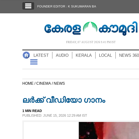
SECTIONS
FOUNDER EDITOR : K SUKUMARAN BA
HOME
LATEST
AUDIO
FRIDAY, 07 AUGUST 2026 9.41 PM IST
NOTIFIED NEWS
LATEST
AUDIO
KERALA
LOCAL
NEWS 360
POLL
KERALA
HOME /
CINEMA /
NEWS
LOCAL
ലർക്ക് വീഡിയോ ഗാനം
NEWS 360
1 MIN READ
PUBLISHED: JUNE 15, 2026 12:29 AM IST
CASE DIARY