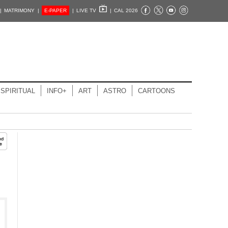
|
MATRIMONY |
E-PAPER
|
LIVE TV
|
CAL 2026
SPIRITUAL
INFO+
ART
ASTRO
CARTOONS