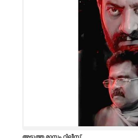
CINEMA
OPINION
PHOTOS
LIFESTYLE
SPIRITUAL
INFO+
ART
ASTRO
അടുത്ത മാസം റിലീസ്