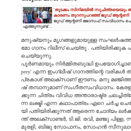
CARTOONS
'തുടക്കം സിനിമയിൽ സുചിത്രയെയും അഭിന
കാരണം തുറന്നുപറഞ്ഞ് ജൂഡ് ആന്റണി
ജൂഡ് ആന്റണി ജോസഫ് സംവിധാനം ചെ
എത്തുന്നുണ്ട്....
LITERATURE
മ​നു​ഷ്യ​നും​ ​മൃ​ഗ​ങ്ങ​ളു​മാ​യു​ള്ള​ ​സം​ഘ​ർ​ഷ​ത്തി​ന്റ
ZOOM
മോ​ ​ഗാ​നം​ ​റി​ലീ​സ് ​ചെ​യ്തു​ .​ ​പ​തി​യി​രി​ക്കു​ക​ ​എ​
ചെ​യ്യു​ന്നു.
CONTACT US
പൂ​ർ​ണ​മാ​യും​ ​നി​ർ​മ്മി​ത​ബു​ദ്ധി​ ​ഉ​പ​യോ​ഗി​ച്ചാ​ണ് ​ഒ​രു​ക്ക
​p​r​e​y​'​ ​എ​ന്ന​ ​ഇം​ഗ്ലീ​ഷ്‌​ ​ഗാ​ന​ത്തി​ന്റെ​ ​വ​രി​ക​ൾ
പ്ര​കാ​ശ് ​അ​ല​ക്സാ​ണ് ​ഈ​ണം.​ ​മ​നു​ ​മ​ഞ്ജി​ത്താ​ണ് ​
ഷ് ​ത​മ്പാ​നു​മാ​ണ് ​സം​ഗീ​ത​സം​വി​ധാ​നം.​ ​കേ​ര​ള​ ​ട
ക്കു​ന്ന​ ​ചി​ത്രം​ ​വി​വി​ധ​ ​അ​ന്താ​രാ​ഷ്ട്ര​ ​ച​ല​ച്ചി​
ന്ന​ ​ല​ക്ഷ്മി​ ​എ​ന്ന​ ​ക​ഥാ​പാ​ത്രം​ ​ഏ​റെ​ ​ച​ർ​ച്ച​
യി​ ​പ​തി​യി​രി​ക്കു​ന്ന​ത് ​ആ​രെ​ന്ന​ ​ചോ​ദ്യം​ ​ല​ർ​ക്ക
ന്ത് ​അ​ല​ക്സാ​ണ്ട​ർ,​ ​ടി.​ജി.​ ​ര​വി,​ ​മ​ഞ്ജു​ ​പി​ള്ള,​ ​
മു​ര​ളി,​ ​ബി​ജു​ ​സോ​പാ​നം,​ ​സോ​ഹ​ൻ​ ​സീ​നു​ലാ​ൽ,