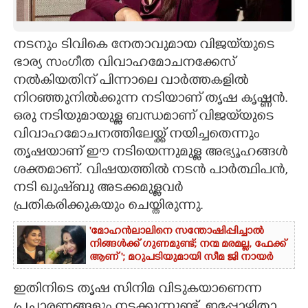
CARTOONS
നടനും ടിവികെ നേതാവുമായ വിജയ്‌യുടെ
ഭാര്യ സംഗീത വിവാഹമോചനക്കേസ്
LITERATURE
നൽകിയതിന് പിന്നാലെ വാർത്തകളിൽ
നിറഞ്ഞുനിൽക്കുന്ന നടിയാണ് തൃഷ കൃഷ്ണൻ.
ZOOM
ഒരു നടിയുമായുള്ള ബന്ധമാണ് വിജയ്‌യുടെ
വിവാഹമോചനത്തിലേയ്ക്ക് നയിച്ചതെന്നും
CONTACT US
തൃഷയാണ് ഈ നടിയെന്നുമുള്ള അഭ്യൂഹങ്ങൾ
ശക്തമാണ്. വിഷയത്തിൽ നടൻ പാർത്ഥിപൻ,
നടി ഖുഷ്‌ബു അടക്കമുള്ളവർ
പ്രതികരിക്കുകയും ചെയ്തിരുന്നു.
'മോഹൻലാലിനെ സന്തോഷിപ്പിച്ചാൽ
നിങ്ങൾക്ക് ഗുണമുണ്ട്; നന്മ മരമല്ല, ഫേക്ക്
ആണ് '; മറുപടിയുമായി സീമ ജി നായർ
ഇതിനിടെ തൃഷ സിനിമ വിടുകയാണെന്ന
പ്രചാരണങ്ങളും നടക്കുന്നുണ്ട്. ഇപ്പോഴിതാ