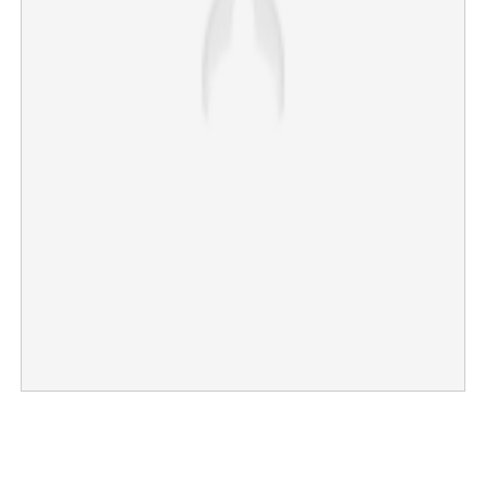
×
Share this link
Copy Link