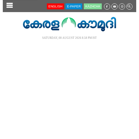
SECTIONS
ENGLISH
E-PAPER
KĀZHCHA
HOME
LATEST
SATURDAY, 08 AUGUST 2026 8.58 PM IST
AUDIO
NOTIFIED NEWS
POLL
KERALA
LOCAL
NEWS 360
CASE DIARY