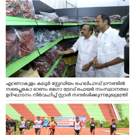
എറണാകുളം കലൂർ സ്റ്റേഡിയം ഹെലിപാഡ് ഗ്രൗണ്ടിൽ
സപ്ളൈകോ ഓണം മെഗാ ട്രേഡ് ഫെയർ സംസ്ഥാനതല
ഉദ്ഘാടനം നിർവഹിച്ച് സ്റ്റാൾ സന്ദർശിക്കുന്ന മുഖ്യമന്ത്രി
വി.ഡി. സതീശൻ. മന്ത്രി അനൂപ് ജേക്കബ് സമീപം