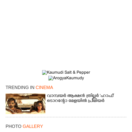
TRENDING IN
CINEMA
വാമ്പയർ ആക്ഷൻ ത്രില്ലർ 'ഹാഫ്'
ടൊറന്റോ മേളയിൽ പ്രീമിയർ
PHOTO
GALLERY