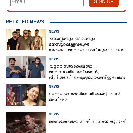
RELATED NEWS
NEWS
‘കൊല്ലാനും ചാകാനും
മനസുറപ്പുള്ളവരുടെ
സംഘം...അവരോടാണ് യുദ്ധം’; ‘ലോ
ആൻഡ് ഓർഡർ’ ടീസർ പുറത്ത്
NEWS
'വളരെ സങ്കടകരമായ
അവസ്ഥയിലാണ് ഞാൻ,
ജീവിതത്തിൽ ആദ്യമായാണ് ഇങ്ങനെ
സംഭവിക്കുന്നത്'; വീഡിയോ പങ്കുവച്ച്
NEWS
മോഹൻലാൽ
മുത്തു സെൽവിയായി ഞെട്ടിക്കാൻ
അനിഷ്‌മ
NEWS
സൈക്കോയെ തേടി സൈജു കുറുപ്പ്