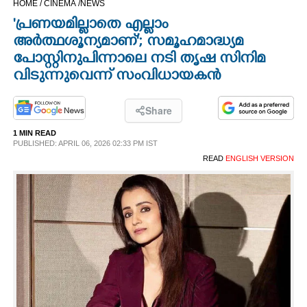
HOME /
CINEMA /
NEWS
CINEMA
'പ്രണയമില്ലാതെ എല്ലാം
അർത്ഥശൂന്യമാണ്'; സമൂഹമാദ്ധ്യമ
OPINION
പോസ്റ്റിനുപിന്നാലെ നടി തൃഷ സിനിമ
വിടുന്നുവെന്ന് സംവിധായകൻ
PHOTOS
Share
LIFESTYLE
1 MIN READ
PUBLISHED: APRIL 06, 2026 02:33 PM IST
READ
ENGLISH VERSION
SPIRITUAL
INFO+
ART
ASTRO