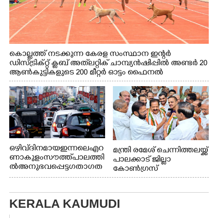
കൊല്ലത്ത് നടക്കുന്ന കേരള സംസ്ഥാന ഇന്റർ
ഡിസ്ട്രിക്റ്റ് ക്ലബ് അത്‌ലറ്റിക് ചാമ്പ്യൻഷിപ്പിൽ അണ്ടർ 20
ആൺകുട്ടികളുടെ 200 മീറ്റർ ഓട്ടം ഫൈനൽ
മത്സരത്തിനിടെ സിന്തറ്റിക് ട്രാക്കിന് കുറുകെ ഓടുന്ന
നായകൾ.
ഒഴിവ് ദിനമായ ഇന്നലെ എറ
മന്ത്രി രമേശ് ചെന്നിത്തലയ്ക്ക്
ണാകുളം സൗത്ത് പാലത്തി
പാലക്കാട് ജില്ലാ
ൽ അനുഭവപ്പെട്ട ഗതാഗത
കോൺഗ്രസ്
ക്കുരുക്ക്
KERALA KAUMUDI