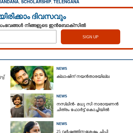
MANDANA
,
SCHOLARSHIP
,
TELENGANA
യിരിക്കാം ദിവസവും
 സംഭവങ്ങൾ നിങ്ങളുടെ ഇൻബോക്സിൽ
NEWS
പ്
ക്ലാഷിന് നയൻതാരയില്ല
NEWS
നസ്ലിൻ- മധു സി നാരായണൻ
ചിത്രം ഫോർട്ട് കൊച്ചിയിൽ
Share this link
NEWS
25 വർഷത്തിനുശേഷം ചിപ്പി