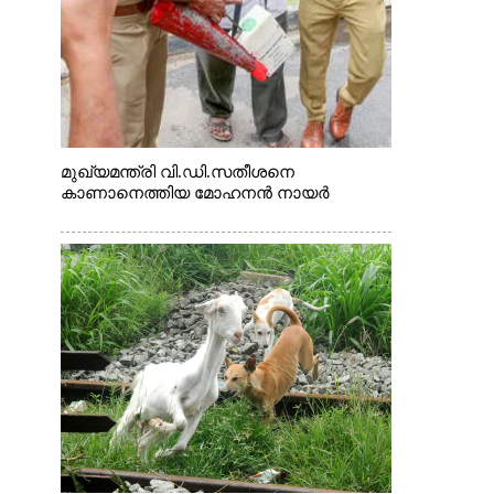
മുഖ്യമന്ത്രി വി.ഡി.സതീശനെ
കാണാനെത്തിയ മോഹനൻ നായർ