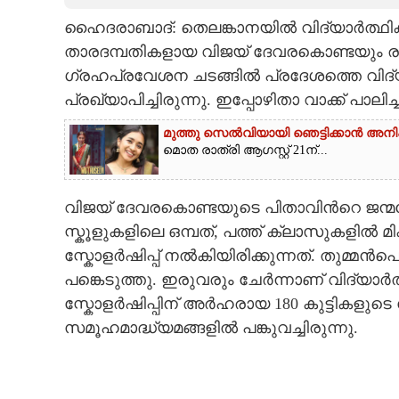
ഹൈദരാബാദ്: തെലങ്കാനയിൽ വിദ്യാർത്ഥികൾക്
CARTOONS
താരദമ്പതികളായ വിജയ് ദേവരകൊണ്ടയും രശ്
ഗ്രഹപ്രവേശന ചടങ്ങിൽ പ്രദേശത്തെ വിദ്യ
LITERATURE
പ്രഖ്യാപിച്ചിരുന്നു. ഇപ്പോഴിതാ വാക്ക് പാലിച
ZOOM
മുത്തു സെൽവിയായി ഞെട്ടിക്കാൻ അനിഷ
മൊത രാത്രി ആഗസ്റ്റ് 21ന്...
CONTACT US
വിജയ് ദേവരകൊണ്ടയുടെ പിതാവിന്‍റെ ജന്മ
സ്കൂളുകളിലെ ഒമ്പത്, പത്ത് ക്ലാസുകളിൽ മ
സ്കോളർഷിപ്പ് നൽകിയിരിക്കുന്നത്. തുമ്മൻപെ
പങ്കെടുത്തു. ഇരുവരും ചേർന്നാണ് വിദ്യാ
സ്കോളർഷിപ്പിന് അർഹരായ 180 കുട്ടികളുടെ
സമൂഹമാദ്ധ്യമങ്ങളിൽ പങ്കുവച്ചിരുന്നു.