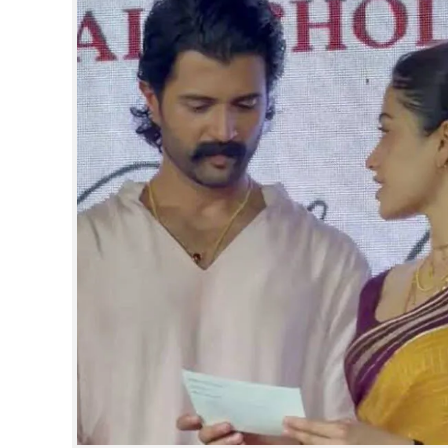
CINEMA
OPINION
PHOTOS
LIFESTYLE
SPIRITUAL
INFO+
ART
ASTRO