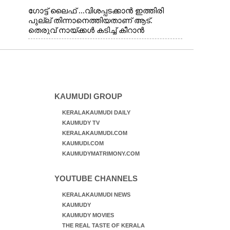
ഗോട്ട് ലൈഫ് ...വിശപ്പടക്കാൻ ഇത്തിരി
പുല്ല് തിന്നാനെത്തിയതാണ് ആട്.
തെരുവ് നായ്ക്കൾ കടിച്ച് കീറാൻ
വന്നതോടെ വയറിന്റെ ആന്തൽ മറന്ന്
ജീവന് വേണ്ടിയായി ഓട്ടം. എറണാകുളം
വാത്തുരുത്തിയിൽ നിന്നുള്ള കാഴ്ച
KAUMUDI GROUP
KERALAKAUMUDI DAILY
KAUMUDY TV
KERALAKAUMUDI.COM
KAUMUDI.COM
KAUMUDYMATRIMONY.COM
YOUTUBE CHANNELS
KERALAKAUMUDI NEWS
KAUMUDY
KAUMUDY MOVIES
THE REAL TASTE OF KERALA