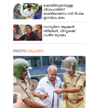
ഷോയിബുമായുള്ള
വിവാഹത്തിന്
വേണ്ടിയാണോ നടി ദീപിക
ഇസ്ലാം മതം
സ്വീകരിച്ചത്?
സത്യാവസ്ഥ
സമ്പൂർണ ആക്ഷൻ
വെളിപ്പെടുത്തി സുഹൃത്ത്‌
ത്രില്ലർ,​ വിസ്മയക്ക്
ഗംഭീര തുടക്കം
PHOTO
GALLERY