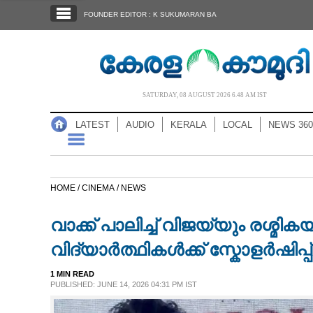
SECTIONS
FOUNDER EDITOR : K SUKUMARAN BA
HOME
LATEST
AUDIO
SATURDAY, 08 AUGUST 2026 6.48 AM IST
NOTIFIED NEWS
LATEST
AUDIO
KERALA
LOCAL
NEWS 360
POLL
KERALA
HOME /
CINEMA /
NEWS
LOCAL
വാക്ക് പാലിച്ച് വിജയ്‌യും രശ്മ
NEWS 360
വിദ്യാർത്ഥികൾക്ക് സ്കോളർഷിപ
1 MIN READ
CASE DIARY
PUBLISHED: JUNE 14, 2026 04:31 PM IST