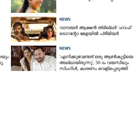
Copy Link
NEWS
വിജയ്‌യും രശ്മികയും;
80 വിദ്യാർത്ഥികൾക്ക്
വാമ്പയർ ആക്ഷൻ ത്രില്ലർ 'ഹാഫ്'
ടൊറന്റോ മേളയിൽ പ്രീമിയർ
വിതരണം ചെയ്തു
NEWS
െയും
'എനിക്കുവേണ്ടത് ഒരു ആൺകുട്ടിയെ
,​
അല്ലായിരുന്നു'; 50-ാം വയസിലും
സിംഗിൾ, കാരണം വെളിപ്പെടുത്തി
സബ പട്ടൗഡി