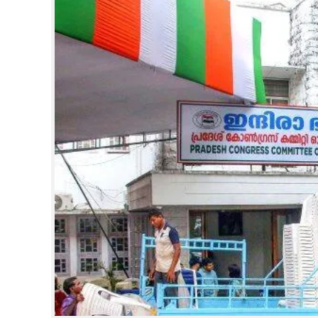
CINEMA
OPINION
PHOTOS
LIFESTYLE
SPIRITUAL
INFO+
ART
ASTRO