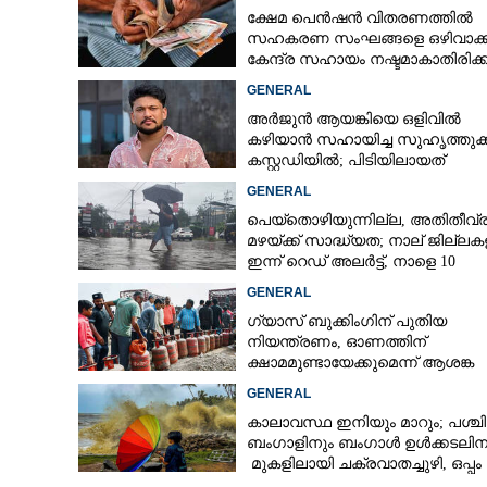
ക്ഷേമ പെൻഷൻ വിതരണത്തിൽ
സഹകരണ സംഘങ്ങളെ ഒഴിവാക്ക
കേന്ദ്ര സഹായം നഷ്ടമാകാതിരിക്
വിശദീകരണവുമായി സർക്കാ‌ർ
GENERAL
അർജുൻ ആയങ്കിയെ ഒളിവിൽ
കഴിയാൻ സഹായിച്ച സുഹൃത്തുക
കസ്റ്റഡിയിൽ; പിടിയിലായത്
കൊച്ചിയിലെ ഫ്ലാറ്റിൽനിന്ന്
GENERAL
പെയ്തൊഴിയുന്നില്ല, അതിതീവ്
മഴയ്ക്ക് സാദ്ധ്യത;​ നാല് ജില്ല
ഇന്ന് റെഡ് അലർട്ട്,​ നാളെ 10
ജില്ലകളിൽ മഞ്ഞ അലർട്ട്
GENERAL
ഗ്യാസ് ബുക്കിംഗിന് പുതിയ
നിയന്ത്രണം, ഓണത്തിന്
ക്ഷാമമുണ്ടായേക്കുമെന്ന് ആശങ്ക
GENERAL
കാലാവസ്ഥ ഇനിയും മാറും; പശ്ചി
ബംഗാളിനും ബംഗാൾ ഉൾക്കടലിന
മുകളിലായി ചക്രവാതച്ചുഴി, ഒപ്പം
കള്ളക്കടൽ പ്രതിഭാസം