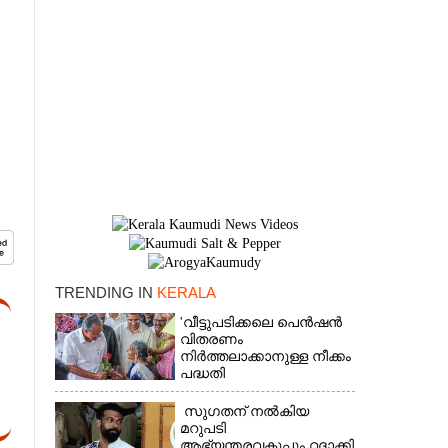
TRENDING IN
KERALA
×
'വീട്ടുപടിക്കലെ പെൻഷൻ
വിതരണം
നിർത്തലാക്കാനുള്ള നീക്കം
പദ്ധതി
അവസാനിപ്പിക്കാനുള്ള
യുഡിഎഫ് അജണ്ടയുടെ
സുഗതന് നൽകിയ
ആദ്യപടി'
മറുപടി
ആഭ്യന്തരവകുപ്പും റദ്ദാക്കി