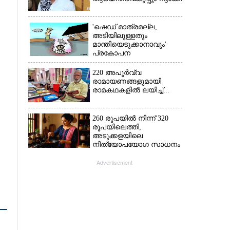
'ഷെഡ് മാത്രമല്ല,
അടിയിലുള്ളതും
മാന്തിയെടുക്കാനാവും'
പ്രകോപന
പ്രസംഗവുമായി കെ.കെ.
രാഗേഷ്
220 അപൂർവ്വ
രാമായണങ്ങളുമായി
രാമകഥകളിൽ ലയിച്ച്...
260 രൂപയിൽ നിന്ന് 320
രൂപയിലെത്തി,
അടുക്കളയിലെ
നിത്യോപയോഗ സാധനം
വാങ്ങിയാൽ കൈപൊള്ളും
Advertisement