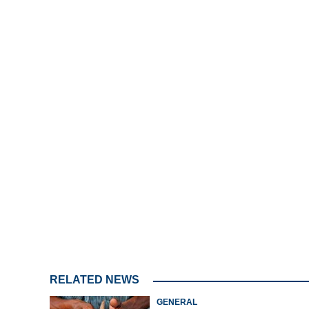
Loaded
:
3.06%
/
Unmute
മന്ത്രിമാരെ തീര
സജീവം; കെ.പി
നേതൃമാറ്റമുണ്ട
RELATED NEWS
GENERAL