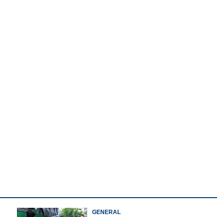
Watch More
Copy Link
ുമാനിക്കാൻ ചർച്ച
.സി.സിയിൽ
ാകും
GENERAL