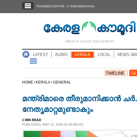
SECTIONS
FOUNDER EDITOR : K SUKUMARAN BA
HOME
LATEST
AUDIO
FRIDAY, 07 AUGUST 2026 9.09 PM IST
NOTIFIED NEWS
LATEST
AUDIO
KERALA
LOCAL
NEWS 360
POLL
KERALA
TIMELINE
GE
HOME /
KERALA /
GENERAL
LOCAL
മന്ത്രിമാരെ തീരുമാനിക്കാൻ ച
NEWS 360
നേതൃമാറ്റമുണ്ടാകും
1 MIN READ
CASE DIARY
PUBLISHED: MAY 12, 2026 01:46 AM IST