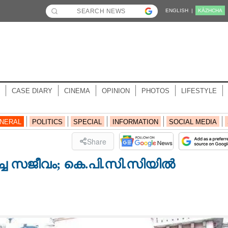
ENGLISH |
KĀZHCHA
CASE DIARY
CINEMA
OPINION
PHOTOS
LIFESTYLE
NERAL
POLITICS
SPECIAL
INFORMATION
SOCIAL MEDIA
Share
ർച്ച സജീവം; കെ.പി.സി.സിയിൽ