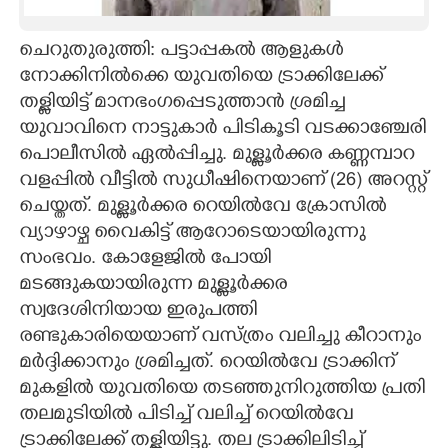
CARTOONS
ചെറുതുരുത്തി: പട്ടാപ്പകൽ ആളുകൾ
നോക്കിനിൽക്കെ യുവതിയെ ട്രാക്കിലേക്ക്
LITERATURE
തള്ളിയിട്ട് മാനഭംഗപ്പെടുത്താൻ ശ്രമിച്ച
യുവാവിനെ നാട്ടുകാർ പിടികൂടി വടക്കാഞ്ചേരി
ZOOM
പൊലീസിൽ ഏൽപ്പിച്ചു. മുള്ളൂർക്കര കണ്ണമ്പാറ
വളപ്പിൽ വീട്ടിൽ സുധീഷിനെയാണ് (26) അറസ്റ്റ്
ചെയ്തത്. മുള്ളൂർക്കര റെയിൽവേ ക്രോസിൽ
CONTACT US
വ്യാഴാഴ്ച വൈകിട്ട് ആറോടെയായിരുന്നു
സംഭവം. കോളേജിൽ പോയി
മടങ്ങുകയായിരുന്ന മുള്ളൂർക്കര
സ്വദേശിനിയായ ഇരുപത്തി
രണ്ടുകാരിയെയാണ് വസ്ത്രം വലിച്ചു കീറാനും
മർദ്ദിക്കാനും ശ്രമിച്ചത്. റെയിൽവേ ട്രാക്കിന്
മുകളിൽ യുവതിയെ തടഞ്ഞുനിറുത്തിയ പ്രതി
തലമുടിയിൽ പിടിച്ച് വലിച്ച് റെയിൽവേ
ട്രാക്കിലേക്ക് തള്ളിയിട്ടു. തല ട്രാക്കിലിടിച്ച്