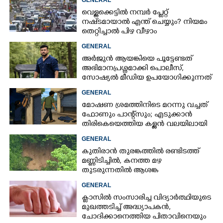
GENERAL
വെള്ളക്കെട്ടിൽ നമ്പർ പ്ലേറ്റ്
നഷ്‌ടമായാൽ എന്ത് ചെയ്യും? നിയമം
തെറ്റിച്ചാൽ പിഴ വീഴാം
GENERAL
അർജുൻ ആയങ്കിയെ പൂട്ടേണ്ടത്
അഭിമാനപ്രശ്നമാക്കി പൊലീസ്,
സാേഷ്യൽ മീഡിയ ഉപയോഗിക്കുന്നത്
മറ്റൊരാളെന്ന് സംശയം
GENERAL
മോഷണ ശ്രമത്തിനിടെ മറന്നു വച്ചത്
ഫോണും പാന്റ്സും; എടുക്കാൻ
തിരികെയെത്തിയ കള്ളൻ വലയിലായി
GENERAL
കുതിരാൻ തുരങ്കത്തിൽ രണ്ടിടത്ത്
മണ്ണിടിച്ചിൽ, കനത്ത മഴ
തുടരുന്നതിൽ ആശങ്ക
GENERAL
ക്ളാസിൽ സംസാരിച്ച വിദ്യാർത്ഥിയുടെ
മുഖത്തടിച്ച് അദ്ധ്യാപകൻ,
ചോദിക്കാനെത്തിയ പിതാവിനെയും