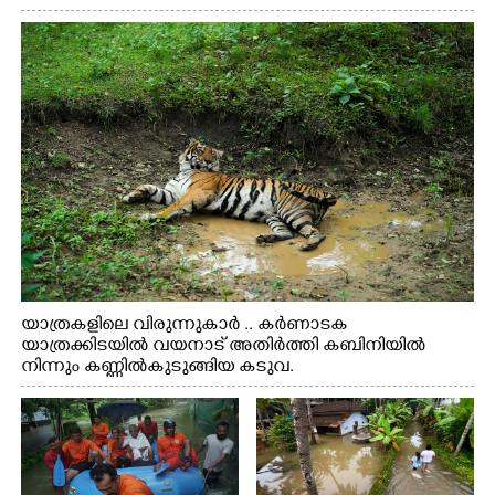
യാത്രകളിലെ വിരുന്നുകാർ .. കർണാടക
യാത്രക്കിടയിൽ വയനാട് അതിർത്തി കബിനിയിൽ
നിന്നും കണ്ണിൽകുടുങ്ങിയ കടുവ.