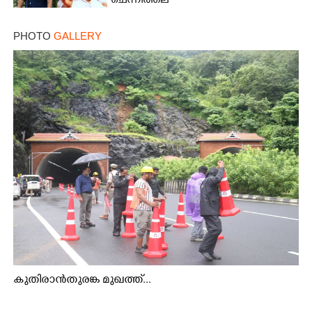
ചെന്നിത്തല
PHOTO
GALLERY
കുതിരാൻതുരങ്ക മുഖത്ത്...