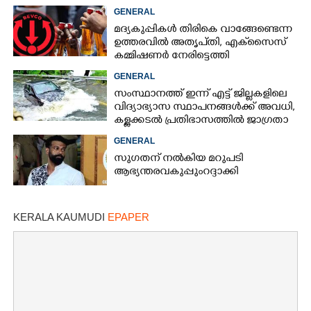
ആക്രമിച്ചെന്ന് പരാതി
GENERAL
മദ്യകുപ്പികൾ തിരികെ വാങ്ങേണ്ടെന്ന
ഉത്തരവിൽ അതൃപ്‌തി, എക്‌സൈസ്
കമ്മിഷണർ നേരിട്ടെത്തി
വിശദീകരണം നൽകണമെന്ന് മന്ത്രി
GENERAL
സംസ്ഥാനത്ത് ഇന്ന് എട്ട് ജില്ലകളിലെ
വിദ്യാഭ്യാസ സ്ഥാപനങ്ങൾക്ക് അവധി,
കള്ളക്കടൽ പ്രതിഭാസത്തിൽ ജാഗ്രതാ
നിർദ്ദേശം
GENERAL
സുഗതന് നൽകിയ മറുപടി
ആഭ്യന്തരവകുപ്പും റദ്ദാക്കി
KERALA KAUMUDI
EPAPER