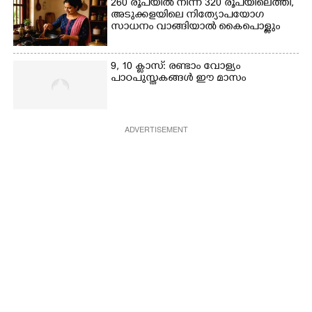
260 രൂപയിൽ നിന്ന് 320 രൂപയിലെത്തി,
അടുക്കളയിലെ നിത്യോപയോഗ
സാധനം വാങ്ങിയാൽ കൈപൊള്ളും
9, 10 ക്ലാസ്: രണ്ടാം വോള്യം
പാഠപുസ്തകങ്ങൾ ഈ മാസം
ADVERTISEMENT