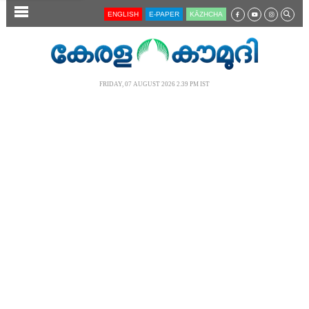
SECTIONS
ENGLISH
E-PAPER
KĀZHCHA
HOME
LATEST
FRIDAY, 07 AUGUST 2026 2.39 PM IST
AUDIO
NOTIFIED NEWS
POLL
KERALA
LOCAL
NEWS 360
CASE DIARY