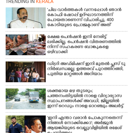
TRENDING IN
KERALA
'ചില വാർത്തകൾ വന്നപ്പോൾ ഞാൻ
Copy Link
കോഫി ഷോപ്പ് ഉദ്ഘാടനത്തിന്
പോയതാണെന്ന് വിചാരിച്ചു, 400
കോടിയുടെ പ്രോജക്ടാണ് അത്'
ക്ഷേമ പെൻഷൻ ഇനി നേരിട്ട്
ലഭിക്കില്ല,​ പെൻഷൻ വിതരണത്തിൽ
നിന്ന് സഹകരണ ബാങ്കുകളെ
ഒഴിവാക്കി
ഡിഗ്രി അഡ്മിഷന് ഇനി മുതൽ പ്ലസ് ടു
നിർബന്ധമല്ല; ഉത്തരവ് പുറത്തിറങ്ങി,
പുതിയ മാറ്റങ്ങൾ അറിയാം
ശക്തമായ മഴ തുടരും;
പത്തനംതിട്ടയിൽ നാളെ വിദ്യാഭ്യാസ
സ്ഥാപനങ്ങൾക്ക് അവധി,​ ജില്ലയിൽ
ഇന്ന് റെ‌ഡും നാളെ ഓറഞ്ചും അലർട്ട്
'ഇനി എന്താ വരാൻ പോകുന്നതെന്ന്
നിങ്ങൾ നോക്കിക്കോ'; അർജുൻ
ആയങ്കിയുടെ വെല്ലുവിളിയിൽ രമേശ്