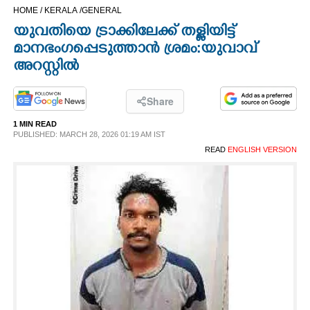
HOME /
KERALA /
GENERAL
CINEMA
യുവതിയെ ട്രാക്കിലേക്ക് തള്ളിയിട്ട്
മാനഭംഗപ്പെടുത്താൻ ശ്രമം:യുവാവ്
OPINION
അറസ്റ്റിൽ
PHOTOS
Share
1 MIN READ
LIFESTYLE
PUBLISHED: MARCH 28, 2026 01:19 AM IST
READ
ENGLISH VERSION
SPIRITUAL
INFO+
ART
ASTRO