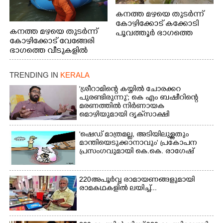
കനത്ത മഴയെ തുടർന്ന്
കോഴിക്കോട് കക്കോടി
കനത്ത മഴയെ തുടർന്ന്
പൂവത്തൂർ ഭാഗത്തെ
കോഴിക്കോട് വേങ്ങേരി
വീടുകളിൽ വെള്ളം
ഭാഗത്തെ വീടുകളിൽ
കയറിയപ്പോൾ
വെള്ളം
കയറിയപ്പോൾ ആളുകളെ
TRENDING IN
KERALA
സുരക്ഷിത സ്ഥാനത്തേക്ക്
മാറ്റുന്ന സുരക്ഷാസേനാം
'ശ്രീറാമിന്റെ കയ്യിൽ ചോരക്കറ
ഗങ്ങൾ
പുരണ്ടിരുന്നു'; കെ എം ബഷീറിന്റെ
മരണത്തിൽ നിർണായക
മൊഴിയുമായി ദൃക്‌സാക്ഷി
'ഷെഡ് മാത്രമല്ല, അടിയിലുള്ളതും
മാന്തിയെടുക്കാനാവും' പ്രകോപന
പ്രസംഗവുമായി കെ.കെ. രാഗേഷ്
220 അപൂർവ്വ രാമായണങ്ങളുമായി
രാമകഥകളിൽ ലയിച്ച്...