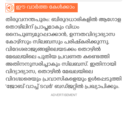
ഈ വാർത്ത കേൾക്കാം
CARTOONS
തിരുവനന്തപുരം: ബിരുദധാരികളിൽ ആഗോള
LITERATURE
തൊഴിലിന് പ്രാപ്തമാകും വിധം
നൈപുണ്യമുറപ്പാക്കാൻ, ഉന്നതവിദ്യാഭ്യാസ
കോഴ്സും സിലബസും പരിഷ്‌കരിക്കുന്നു.
ZOOM
വിദേശരാജ്യങ്ങളിലെയടക്കം തൊഴിൽ
മേഖലയിലെ പുതിയ പ്രവണത കണ്ടെത്തി
CONTACT US
അതിനനുസരിച്ചാകും സിലബസ്. ഇതിനായി
വിദ്യാഭ്യാസ, തൊഴിൽ മേഖലയിലെ
വിദഗ്ദ്ധരെയും പ്രവാസികളെയും ഉൾപ്പെടുത്തി
'ജോബ് വാച്ച് ടവർ' ബഡ്ജറ്റിൽ പ്രഖ്യാപിക്കും.
ADVERTISEMENT