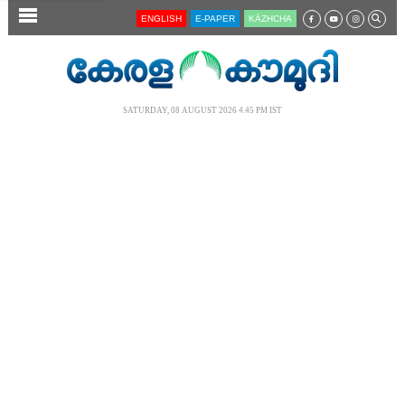
SECTIONS
ENGLISH
E-PAPER
KĀZHCHA
HOME
LATEST
SATURDAY, 08 AUGUST 2026 4.45 PM IST
AUDIO
NOTIFIED NEWS
POLL
KERALA
LOCAL
NEWS 360
CASE DIARY