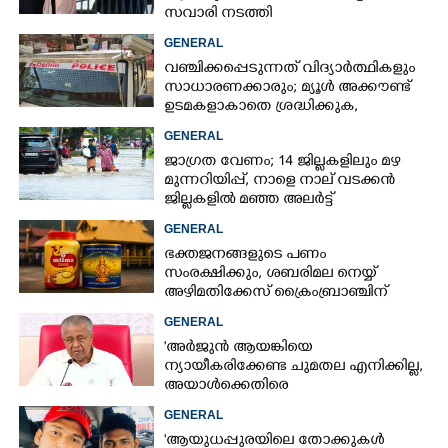
സവാരി നടത്തി
GENERAL
വഞ്ചിക്കപ്പെടുന്നത് വിദ്യാർത്ഥികളും
സാധാരണക്കാരും; മ്യൂൾ അക്കൗണ്ട്
ഉടമകളാകാതെ ശ്രദ്ധിക്കുക,
നിർദ്ദേശങ്ങളുമായി പൊലീസ്
GENERAL
ജാഗ്രത വേണം; 14 ജില്ലകളിലും മഴ
മുന്നറിയിപ്പ്, നാളെ നാല് വടക്കൻ
ജില്ലകളിൽ മഞ്ഞ അലർട്ട്
GENERAL
ഭക്തജനങ്ങളുടെ പണം
സംരക്ഷിക്കും, ശബരിമല നെയ്യ്
അഴിമതിക്കേസ് ക്രൈംബ്രാഞ്ചിന്
വിടുമെന്ന് കെ മുരളീധരൻ
GENERAL
'അർജുൻ ആയങ്കിയെ
ന്യായീകരിക്കേണ്ട ചുമതല എനിക്കില്ല,
അയാൾക്കെതിരെ
നടപടിയെടുത്തോട്ടെ'
GENERAL
'ആയുധപ്പുരയിലെ തോക്കുകൾ