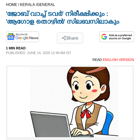
HOME /
KERALA /
GENERAL
CINEMA
"ജോബ് വാച്ച് ടവർ" നിരീക്ഷിക്കും :
"ആഗോള തൊഴിൽ" സിലബസിലാകും
OPINION
Share
PHOTOS
1 MIN READ
PUBLISHED: JUNE 14, 2026 12:48 AM IST
LIFESTYLE
READ
ENGLISH VERSION
SPIRITUAL
INFO+
ART
ASTRO