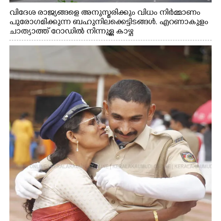
വിദേശ രാജ്യങ്ങളെ അനുസ്മരിക്കും വിധം നിർമ്മാണം
പുരോഗമിക്കുന്ന ബഹുനിലക്കെട്ടിടങ്ങൾ. എറണാകുളം
ചാത്യാത്ത് റോഡിൽ നിന്നുള്ള കാഴ്ച