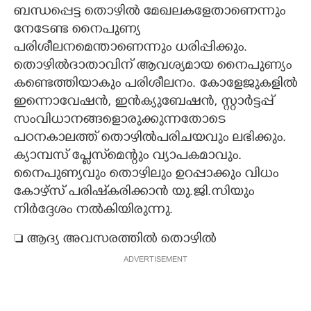
ബന്ധപ്പെട്ട തൊഴിൽ മേഖലകളേതാണെന്നും
നേടേണ്ട നൈപുണ്യ
പരിശീലനമെന്താണെന്നും ധരിപ്പിക്കും.
തൊഴിൽദാതാവിന് ആവശ്യമായ നൈപുണ്യം
കണ്ടെത്തിയാകും പരിശീലനം. കോളേജുകളിൽ
ഇന്നൊവേഷൻ, ഇൻക്യുബേഷൻ, സ്റ്റാർട്ടപ്പ്
സംവിധാനങ്ങളൊരുക്കുന്നതോടെ
പഠനകാലത്ത് തൊഴിൽപരിചയവും ലഭിക്കും.
ക്യാമ്പസ് പ്ലേസ്‌മെന്റും വ്യാപകമാവും.
നൈപുണ്യവും തൊഴിലും ഉറപ്പാക്കും വിധം
കോഴ്സ് പരിഷ്‌കരിക്കാൻ യു.ജി.സിയും
നിർദ്ദേശം നൽകിയിരുന്നു.
 ആദ്യ അവസരത്തിൽ തൊഴിൽ
ADVERTISEMENT