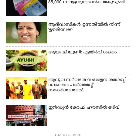
85,000 സൗജന്യ റേഷൻകാർ കുടുങ്ങി
ആദിവാസികൾ 'ഉന്നതി'യിൽ നിന്ന്
'ഊരി'ലേക്ക്
ആയുഷ് യൂണി: എതിർപ്പ് ശക്തം
ആലുവ സർവമത സമ്മേളന ശതാബ്ദി
ലോകമത പാർലമെന്റ്
ടോക്കിയോയിൽ
ഇൻഡ്യൻ കോഫി ഹൗസിൽ ഒഴിവ്
ADVERTISEMENT