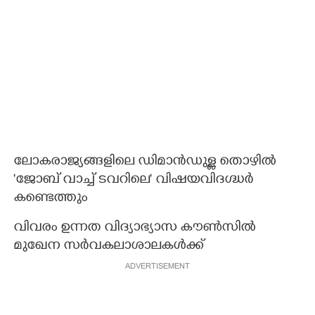
ലോകരാജ്യങ്ങളിലെ ഡിമാൻഡുള്ള തൊഴിൽ
'ജോബ് വാച്ച് ടവറിലെ' വിഷയവിദഗ്ദ്ധർ
കണ്ടെത്തും
വിവരം ഉന്നത വിദ്യാഭ്യാസ കൗൺസിൽ
മുഖേന സർവകലാശാലകൾക്ക്
ADVERTISEMENT