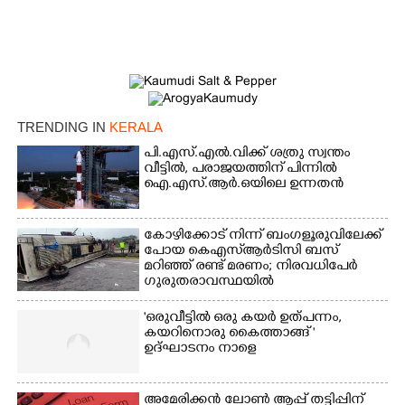
TRENDING IN
KERALA
പി.എസ്.എൽ.വിക്ക് ശത്രു സ്വന്തം
വീട്ടിൽ,​ പരാജയത്തിന് പിന്നിൽ
ഐ.എസ്.ആർ.ഒയിലെ ഉന്നതൻ
കോഴിക്കോട് നിന്ന് ബംഗളൂരുവിലേക്ക്
പോയ കെഎസ്‌ആർടിസി ബസ്
മറിഞ്ഞ് രണ്ട് മരണം; നിരവധിപേർ
ഗുരുതരാവസ്ഥയിൽ
'ഒരുവീട്ടിൽ ഒരു കയർ ഉത്പന്നം,
കയറിനൊരു കൈത്താങ്ങ് '
ഉദ്ഘാടനം നാളെ
അമേരിക്കൻ ലോൺ ആപ്പ് തട്ടിപ്പിന്