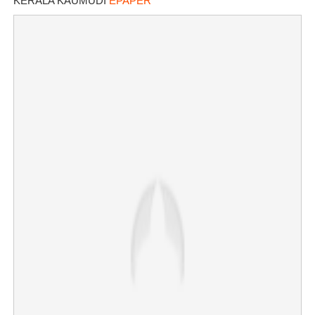
KERALA KAUMUDI
EPAPER
×
Share this link
Copy Link