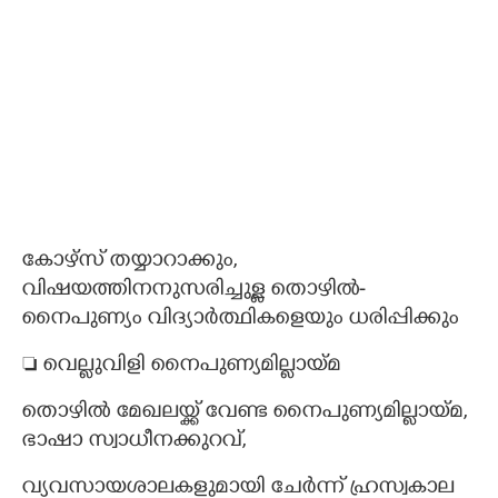
കോഴ്സ് തയ്യാറാക്കും,
വിഷയത്തിനനുസരിച്ചുള്ള തൊഴിൽ-
നൈപുണ്യം വിദ്യാർത്ഥികളെയും ധരിപ്പിക്കും
 വെല്ലുവിളി നൈപുണ്യമില്ലായ്മ
തൊഴിൽ മേഖലയ്ക്ക് വേണ്ട നൈപുണ്യമില്ലായ്മ,
ഭാഷാ സ്വാധീനക്കുറവ്,
വ്യവസായശാലകളുമായി ചേർന്ന് ഹ്രസ്വകാല