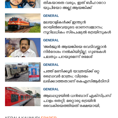
തികയാതെ വരും, ഇത് ബീഹാറോ
യുപിയോ അല്ല';ആയങ്കിക്ക്
പിന്തുണയുമായി ആകാശ് തില്ലങ്കേരി
GENERAL
മലയാളികൾക്ക് ഇന്ത്യൻ
റെയിൽവെയുടെ ഓണസമ്മാനം;
നൂറിലധികം സ്‌പെഷ്യൽ ട്രെയിനുകൾ
കേരളത്തിലേക്ക്
GENERAL
'അർജുൻ ആയങ്കിയെ വെടിവയ്ക്കാൻ
നിർദേശം നൽകിയിട്ടില്ല'; ഗുണ്ടകൾ
പലതും പറയുമെന്ന് രമേശ്
ചെന്നിത്തല
GENERAL
പത്ത് മണിക്കൂർ യാത്രയ്‌ക്ക് ഒറ്റ
ഡ്രൈവർ മാത്രം; വിശ്രമം
ലഭിക്കാത്തതാണ് കെഎസ്‌ആർടിസി
അപകടത്തിന് കാരണമെന്ന്
GENERAL
വിമർശനം
ആലപ്പുഴയിൽ ധൻബാദ് എക്‌സ്പ്രസ്
പാളം തെറ്റി; മറ്റൊരു ട്രെയിൻ
വൈകിയെത്തിയത് രക്ഷയായി,
ഒഴിവായത് വൻ ദുരന്തം