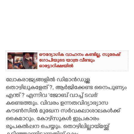
ഔദ്യോഗിക വാഹനം കണ്ടില്ല, സുരേഷ്
ഗോപിയുടെ യാത്ര വീണ്ടും
ഓട്ടോറിക്ഷയിൽ
ലോകരാജ്യങ്ങളിൽ ഡിമാൻഡുള്ള
തൊഴിലുകളേത് ?, ആർജിക്കേണ്ട നൈപുണ്യം
എന്ത് ? എന്നിവ 'ജോബ് വാച്ച് ടവർ'
കണ്ടെത്തും. വിവരം ഉന്നതവിദ്യാഭ്യാസ
കൗൺസിൽ മുഖേന സർവകലാശാലകൾക്ക്
കൈമാറും. കോഴ്സുകൾ ഇപ്രകാരം
രൂപകൽപ്പന ചെയ്യും. തൊഴിലില്ലായ്മയ്ക്ക്