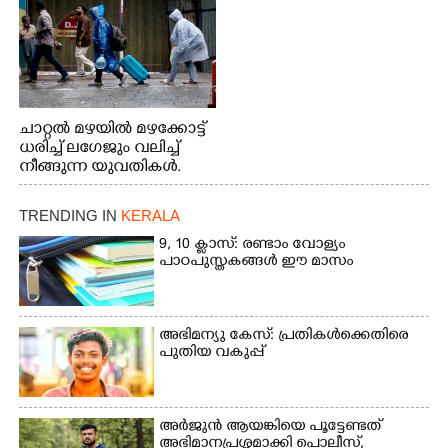
ചാറ്റൽ മഴയിൽ മഴക്കോട്ട്
ധരിച്ച് ലഗേജും വലിച്ച്
നീങ്ങുന്ന യുവതികൾ.
എറണാകുളം മേനകയിൽ
നിന്നുള്ള കാഴ്ച
TRENDING IN
KERALA
9, 10 ക്ലാസ്: രണ്ടാം വോള്യം
പാഠപുസ്തകങ്ങൾ ഈ മാസം
അഭിമന്യു കേസ്: പ്രതികൾക്കെതിരെ
പുതിയ വകുപ്പ്
അർജുൻ ആയങ്കിയെ പൂട്ടേണ്ടത്
അഭിമാനപ്രശ്നമാക്കി പൊലീസ്,