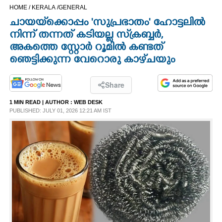
HOME /
KERALA /
GENERAL
CINEMA
ചായയ്‌ക്കൊപ്പം 'സുപ്രഭാതം' ഹോട്ടലിൽ
നിന്ന് തന്നത് കടിയല്ല സ്‌ക്രബ്ബർ,
OPINION
അകത്തെ സ്റ്റോർ റൂമിൽ കണ്ടത്
ഞെട്ടിക്കുന്ന വേറൊരു കാഴ്‌ചയും
PHOTOS
Share
LIFESTYLE
1 MIN READ
| AUTHOR :
WEB DESK
PUBLISHED: JULY 01, 2026 12:21 AM IST
SPIRITUAL
INFO+
ART
ASTRO