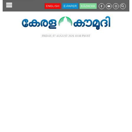
SECTIONS
ENGLISH
E-PAPER
KĀZHCHA
HOME
LATEST
FRIDAY, 07 AUGUST 2026 10.08 PM IST
AUDIO
NOTIFIED NEWS
POLL
KERALA
LOCAL
NEWS 360
CASE DIARY