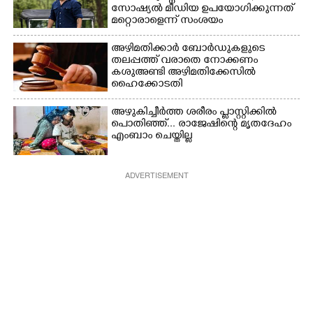
സാേഷ്യൽ മീഡിയ ഉപയോഗിക്കുന്നത്
മറ്റൊരാളെന്ന് സംശയം
അഴിമതിക്കാർ ബോർഡുകളുടെ
തലപ്പത്ത് വരാതെ നോക്കണം
കശുഅണ്ടി അഴിമതിക്കേസിൽ
ഹൈക്കോടതി
അഴുകിച്ചീർത്ത ശരീരം പ്ളാസ്റ്റിക്കിൽ
പൊതിഞ്ഞ്... രാജേഷിന്റെ മൃതദേഹം
എംബാം ചെയ്തില്ല
ADVERTISEMENT