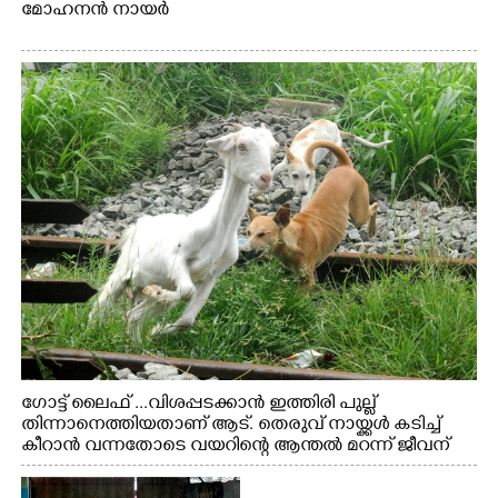
മോഹനൻ നായർ
ഗോട്ട് ലൈഫ് ...വിശപ്പടക്കാൻ ഇത്തിരി പുല്ല്
തിന്നാനെത്തിയതാണ് ആട്. തെരുവ് നായ്ക്കൾ കടിച്ച്
കീറാൻ വന്നതോടെ വയറിന്റെ ആന്തൽ മറന്ന് ജീവന്
വേണ്ടിയായി ഓട്ടം. എറണാകുളം വാത്തുരുത്തിയിൽ
നിന്നുള്ള കാഴ്ച