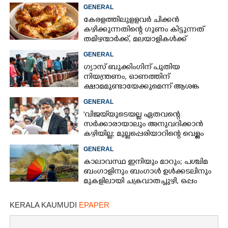
അലർട്ട്
GENERAL
കേരളത്തിലുളളവർ ചിക്കൻ
കഴിക്കുന്നതിന്റെ ഗുണം കിട്ടുന്നത്
തമിഴന്മാർക്ക്, മലയാളികൾക്ക്
നഷ്ടവും കടവും മാത്രം
GENERAL
ഗ്യാസ് ബുക്കിംഗിന് പുതിയ
നിയന്ത്രണം, ഓണത്തിന്
ക്ഷാമമുണ്ടായേക്കുമെന്ന് ആശങ്ക
GENERAL
'വിജയ്‌യുടെയല്ല ഏതവന്റെ
സർക്കാരായാലും അനുവദിക്കാൻ
കഴിയില്ല; മുല്ലപ്പെരിയാറിന്റെ വെള്ളം
കൂട്ടുന്നത് മനസിൽ വച്ചാൽമതി'
GENERAL
കാലാവസ്ഥ ഇനിയും മാറും; പശ്ചിമ
ബംഗാളിനും ബംഗാൾ ഉൾക്കടലിനും
മുകളിലായി ചക്രവാതച്ചുഴി, ഒപ്പം
കള്ളക്കടൽ പ്രതിഭാസം
KERALA KAUMUDI
EPAPER