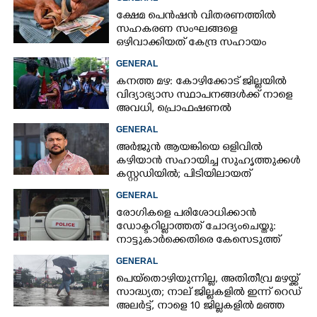
ക്ഷേമ പെൻഷൻ വിതരണത്തിൽ
സഹകരണ സംഘങ്ങളെ
ഒഴിവാക്കിയത് കേന്ദ്ര സഹായം
നഷ്ടമാകാതിരിക്കാൻ;
GENERAL
വിശദീകരണവുമായി സർക്കാ‌ർ
കനത്ത മഴ: കോഴിക്കോട് ജില്ലയിൽ
വിദ്യാഭ്യാസ സ്ഥാപനങ്ങൾക്ക് നാളെ
അവധി,​ പ്രൊഫഷണൽ
കോളേജുകൾക്ക് ബാധകമല്ല
GENERAL
അർജുൻ ആയങ്കിയെ ഒളിവിൽ
കഴിയാൻ സഹായിച്ച സുഹൃത്തുക്കൾ
കസ്റ്റഡിയിൽ; പിടിയിലായത്
കൊച്ചിയിലെ ഫ്ലാറ്റിൽനിന്ന്
GENERAL
രോഗികളെ പരിശോധിക്കാൻ
ഡോക്ടറില്ലാത്തത് ചോദ്യംചെയ്തു:
നാട്ടുകാർക്കെതിരെ കേസെടുത്ത്
പൊലീസ്
GENERAL
പെയ്തൊഴിയുന്നില്ല, അതിതീവ്ര മഴയ്ക്ക്
സാദ്ധ്യത;​ നാല് ജില്ലകളിൽ ഇന്ന് റെഡ്
അലർട്ട്,​ നാളെ 10 ജില്ലകളിൽ മഞ്ഞ