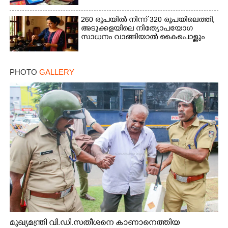
260 രൂപയിൽ നിന്ന് 320 രൂപയിലെത്തി,
അടുക്കളയിലെ നിത്യോപയോഗ
സാധനം വാങ്ങിയാൽ കൈപൊള്ളും
PHOTO
GALLERY
മുഖ്യമന്ത്രി വി.ഡി.സതീശനെ കാണാനെത്തിയ