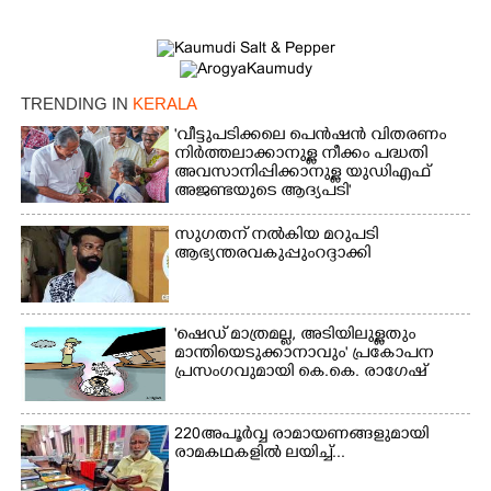
Copy Link
TRENDING IN
KERALA
'വീട്ടുപടിക്കലെ പെൻഷൻ വിതരണം
നിർത്തലാക്കാനുള്ള നീക്കം പദ്ധതി
അവസാനിപ്പിക്കാനുള്ള യുഡിഎഫ്
അജണ്ടയുടെ ആദ്യപടി'
സുഗതന് നൽകിയ മറുപടി
ആഭ്യന്തരവകുപ്പും റദ്ദാക്കി
'ഷെഡ് മാത്രമല്ല, അടിയിലുള്ളതും
മാന്തിയെടുക്കാനാവും' പ്രകോപന
പ്രസംഗവുമായി കെ.കെ. രാഗേഷ്
220 അപൂർവ്വ രാമായണങ്ങളുമായി
രാമകഥകളിൽ ലയിച്ച്...