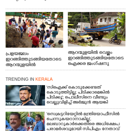
ആറന്മുളയിൽ വെള്ളം
പ്രളയജലം
ഇറങ്ങിത്തുടങ്ങിയതോടെ
ഇറങ്ങിത്തുടങ്ങിയതോടെ
ഐക്കര ജംഗ്ഷനു
ആറന്മുളയിൽ
സമീപത്തുനിന്ന്
ഗ്രാമപഞ്ചായത്ത്
രക്ഷാപ്രവർത്തനത്തിന്
പ്രസിഡന്റ് മാരും
TRENDING IN
KERALA
കൊല്ലത്ത് നിന്ന് എത്തിയ
അംഗങ്ങളും
ബോട്ടുകൾ
രാഷ്ട്രീയപ്രവത്തകരും
'സിഐക്ക് കൊടുക്കേണ്ടത്
തിരികെക്കൊണ്ടുപോകു
അടങ്ങുന്ന സംഘം
കൊടുത്തിട്ടില്ല; പിടിക്കാമെങ്കിൽ
ന്നു.
പിടിക്കൂ'; പൊലീസിനെ വീണ്ടും
റോഡിൽ അടിഞ്ഞ് കൂടിയ
വെല്ലുവിളിച്ച് അർജുൻ ആയങ്കി
ചെളിയും മണ്ണും മറ്റ്
മാലിന്യങ്ങളും നീക്കം
'സെക്രട്ടറിയേറ്റിൽ മന്ത്രിയോഫീസിൽ
ചെയ്യുന്നു.
ചെന്നുകയറാനാകില്ല',
മലബാറുകാർക്കെതിരെ അധിക്ഷേപ
പരാമർശവുമായി സിപിഎം നേതാവ്‌