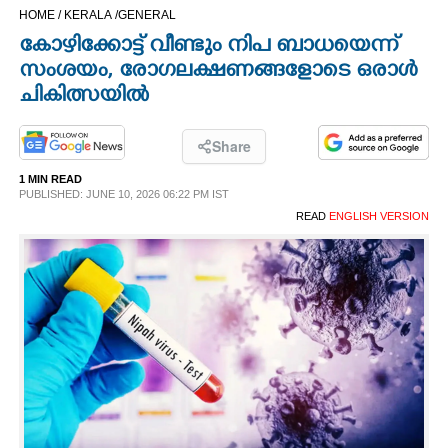
HOME /
KERALA /
GENERAL
CINEMA
കോഴിക്കോട്ട് വീണ്ടും നിപ ബാധയെന്ന്
സംശയം, രോഗലക്ഷണങ്ങളോടെ ഒരാൾ
OPINION
ചികിത്സയിൽ
PHOTOS
Share
1 MIN READ
LIFESTYLE
PUBLISHED: JUNE 10, 2026 06:22 PM IST
READ
ENGLISH VERSION
SPIRITUAL
INFO+
ART
ASTRO