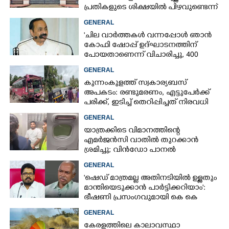
പ്രതികളുടെ ശിക്ഷയിൽ പിഴവുണ്ടെന്ന്
ഹൈക്കോടതി
GENERAL
'ചില വാർത്തകൾ വന്നപ്പോൾ ഞാൻ
കോഫി ഷോപ്പ് ഉദ്ഘാടനത്തിന്
പോയതാണെന്ന് വിചാരിച്ചു, 400
കോടിയുടെ പ്രോജക്ടാണ് അത്'
GENERAL
കുന്നംകുളത്ത് സ്വകാര്യബസ്
അപകടം: രണ്ടുമരണം, എട്ടുപേർക്ക്
പരിക്ക്, ഇടിച്ച് തെറിപ്പിച്ചത് നിരവധി
വാഹനങ്ങളെ
GENERAL
യാത്രക്കിടെ വിമാനത്തിന്റെ
എമർജൻസി വാതിൽ തുറക്കാൻ
ശ്രമിച്ചു; വിൻഡോ പാനൽ
അടിച്ചുതകർത്തു,
GENERAL
നെടുമ്പാശേരിയിൽ മലയാളി
'ഷെഡ് മാത്രമല്ല അതിനടിയിൽ ഉള്ളതും
അറസ്റ്റിൽ
മാന്തിയെടുക്കാൻ പാർട്ടിക്കറിയാം':
ഭീഷണി പ്രസംഗവുമായി കെ കെ
രാഗേഷ്
GENERAL
കേരളത്തിലെ കാലാവസ്ഥാ