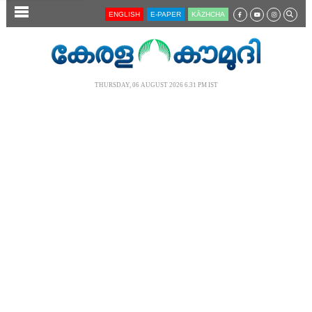
SECTIONS
ENGLISH
E-PAPER
KĀZHCHA
HOME
LATEST
THURSDAY, 06 AUGUST 2026 6.31 PM IST
AUDIO
NOTIFIED NEWS
POLL
KERALA
LOCAL
NEWS 360
CASE DIARY