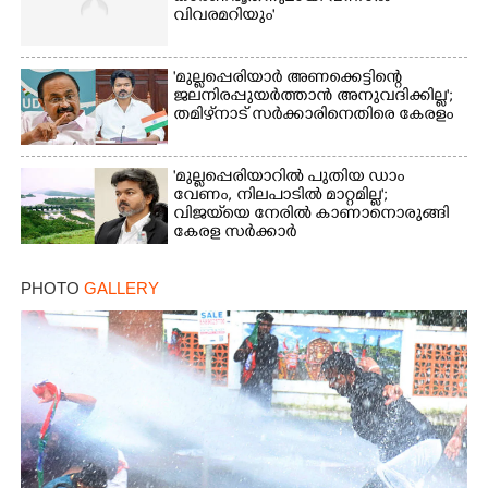
വിവരമറിയും '
'മുല്ലപ്പെരിയാർ അണക്കെട്ടിന്റെ
ജലനിരപ്പുയർത്താൻ അനുവദിക്കില്ല';
തമിഴ്‌നാട് സർക്കാരിനെതിരെ കേരളം
'മുല്ലപ്പെരിയാറിൽ പുതിയ ഡാം
വേണം, നിലപാടിൽ മാറ്റമില്ല';
വിജയ്‌യെ നേരിൽ കാണാനൊരുങ്ങി
കേരള സർക്കാർ
PHOTO
GALLERY