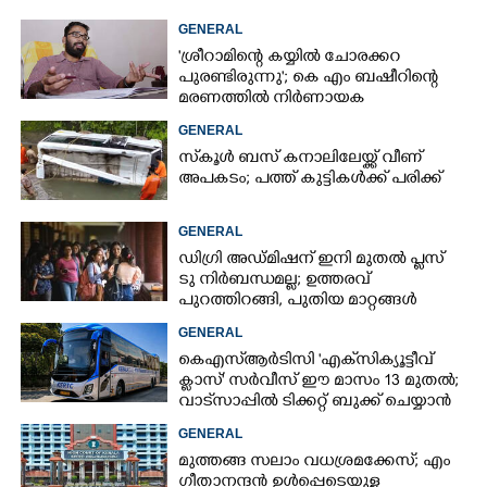
GENERAL
'ശ്രീറാമിന്റെ കയ്യിൽ ചോരക്കറ
പുരണ്ടിരുന്നു'; കെ എം ബഷീറിന്റെ
മരണത്തിൽ നിർണായക
മൊഴിയുമായി ദൃക്‌സാക്ഷി
GENERAL
സ്‌കൂൾ ബസ് കനാലിലേയ്ക്ക് വീണ്
അപകടം; പത്ത് കുട്ടികൾക്ക് പരിക്ക്
GENERAL
ഡിഗ്രി അഡ്മിഷന് ഇനി മുതൽ പ്ലസ്
ടു നിർബന്ധമല്ല; ഉത്തരവ്
പുറത്തിറങ്ങി, പുതിയ മാറ്റങ്ങൾ
അറിയാം
GENERAL
കെഎസ്‌ആർടിസി 'എക്‌സിക്യൂട്ടീവ്
ക്ളാസ്' സർവീസ് ഈ മാസം 13 മുതൽ;
വാട്‌സാപ്പിൽ ടിക്കറ്റ് ബുക്ക് ചെയ്യാൻ
9447071021
GENERAL
മുത്തങ്ങ സലാം വധശ്രമക്കേസ്; എം
ഗീതാനന്ദൻ ഉൾപ്പെടെയുള്ള