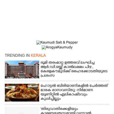
TRENDING IN
KERALA
ഭൂമി തരംമാറ്റ ഉത്തരവ് ലംഘിച്ച
ആർ.ഡി.ഒയ്ക്ക് കാൽലക്ഷം പിഴ ,​
കേരളകൗമുദിക്ക് ഹൈക്കോടതിയുടെ
പ്രശംസ
ഹോട്ടൽ ബിരിയാണികളിൽ ചേർത്തത്
മാരക രാസവസ്‌തു; നിർമാണ
യൂണിറ്റിൽ എലികാഷ്‌ടവും
കുപ്പിച്ചില്ലും
'തിരുവാതിരക്കളിയും
കാരണഭൂതനുമായി വന്നാൽ