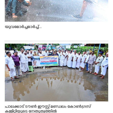
യുവമോർച്ചമാർച്ച്...
പാലക്കാട് ടൗൺ ഈസ്റ്റ് മണ്ഡലം കോൺഗ്രസ്
കമ്മിറ്റിയുടെ നേതൃത്വത്തിൽ