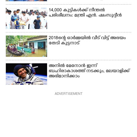
14,000 കുട്ടികൾക്ക് നീന്തൽ
പരിശീലനം: മന്ത്രി എൻ. ഷംസുദ്ദീൻ
2018ന്റെ ഓർമ്മയിൽ വീട് വിട്ട് അഭയം
തേടി കുട്ടനാട്
അനിൽ മേനോൻ ഇന്ന്
ബഹിരാകാശത്ത് നടക്കും, മലയാളിക്ക്
അഭിമാനിക്കാം
ADVERTISEMENT