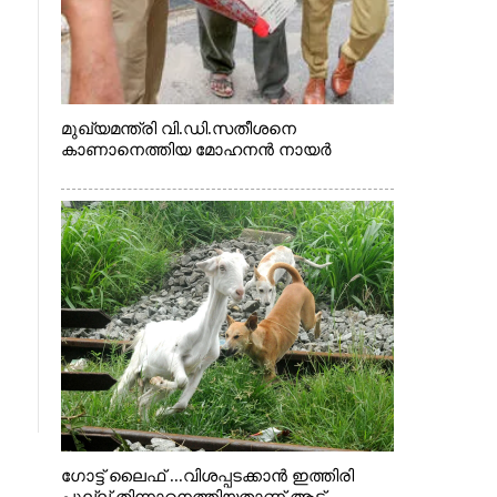
മുഖ്യമന്ത്രി വി.ഡി.സതീശനെ
കാണാനെത്തിയ മോഹനൻ നായർ
ഗോട്ട് ലൈഫ് ...വിശപ്പടക്കാൻ ഇത്തിരി