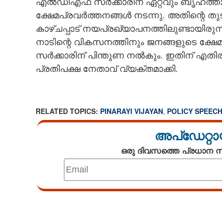
എൽഡിഎഫ് സർക്കാരിന് ഏറ്റവും ബൃഹത്താ
ക്ഷേമപ്രവർത്തനങ്ങൾ നടന്നു. അതിന്റെ തു
കാഴ്‌ചപ്പാട് നയപ്രഖ്യാപനത്തിലുണ്ടായിരുന്
'5429 കോടി രൂപ ഖജനാവിലുണ്ട്,
നാടിന്റെ വികസനത്തിനും ജനങ്ങളുടെ ക്ഷേമത
കേരളത്തിന്റെ സാമ്പത്തികനില
അപകടത്തിലല്ല
സർക്കാരിന് പിന്തുണ നൽകും. ഇതിന് എതിര
വിമർശിച്ച് പ്ര
പ്രതിപക്ഷ നേതാവ് വ്യക്തമാക്കി.
RELATED TOPICS:
PINARAYI VIJAYAN
,
POLICY SPEEC
അപ്ഡേറ്റാ
ഒരു ദിവസത്തെ പ്രധാന
Loaded
:
3.56%
/
Mute