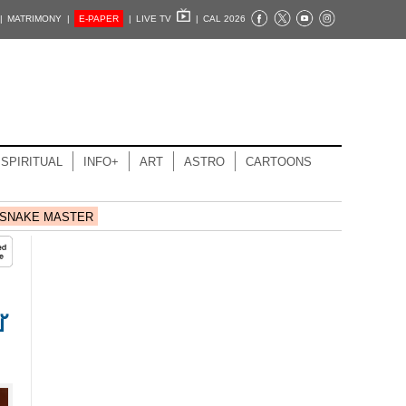
|
MATRIMONY |
E-PAPER
|
LIVE TV
|
CAL 2026
SPIRITUAL
INFO+
ART
ASTRO
CARTOONS
SNAKE MASTER
്