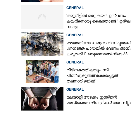
GENERAL
'ഒരുവീട്ടിൽ ഒരു കയർ ഉത്പന്നം,
കയറിനൊരു കൈത്താങ്ങ് ' ഉദ്ഘ
നാളെ
GENERAL
മഴയത്ത് റോഡിലൂടെ മിന്നിപ്പായല്ല
നനഞ്ഞ പാതയിൽ വേണം അധി
കരുതൽ  ഒരുമാസത്തിനിടെ 85
അപകടം
GENERAL
വീടിനകത്ത് കാട്ടുപന്നി;
പിഞ്ചുകുഞ്ഞ് രക്ഷപ്പെട്ടത്
തലനാരിഴയ്ക്ക്
GENERAL
മലയാളി അടക്കം ഇന്ത്യൻ
മത്സ്യത്തൊഴിലാളികൾ അറസ്‌റ്റ