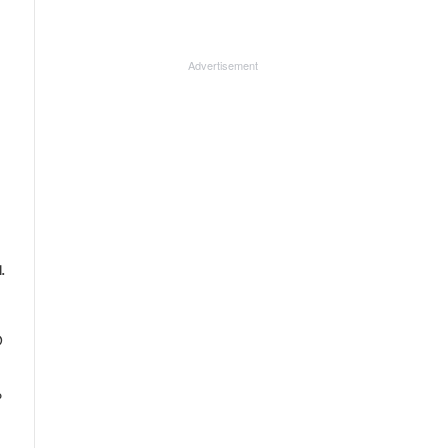
Advertisement
.
ത
ം