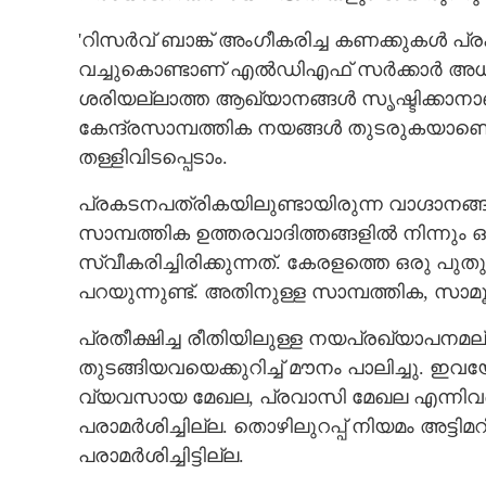
'റിസർവ് ബാങ്ക് അംഗീകരിച്ച കണക്കുകൾ പ്ര
വച്ചുകൊണ്ടാണ് എൽഡിഎഫ് സർക്കാർ അധികാരത
ശരിയല്ലാത്ത ആഖ്യാനങ്ങൾ സ‌ൃഷ്ടിക്കാനാണ
കേന്ദ്രസാമ്പത്തിക നയങ്ങൾ തുടരുകയാണെങ
തള്ളിവിടപ്പെടാം.
പ്രകടനപത്രികയിലുണ്ടായിരുന്ന വാഗ്ദാനങ്ങള
സാമ്പത്തിക ഉത്തരവാദിത്തങ്ങളിൽ നിന്നു
സ്വീകരിച്ചിരിക്കുന്നത്. കേരളത്തെ ഒരു പുതു
പറയുന്നുണ്ട്. അതിനുള്ള സാമ്പത്തിക, സാമൂഹ
പ്രതീക്ഷിച്ച രീതിയിലുള്ള നയപ്രഖ്യാപനമല്
തുടങ്ങിയവയെക്കുറിച്ച് മൗനം പാലിച്ചു. ഇ
വ്യവസായ മേഖല, പ്രവാസി മേഖല എന്നിവയെ
പരാമർശിച്ചില്ല. തൊഴിലുറപ്പ് നിയമം അട്ട
പരാമർശിച്ചിട്ടില്ല.