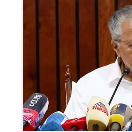
CINEMA
OPINION
PHOTOS
LIFESTYLE
SPIRITUAL
INFO+
ART
ASTRO