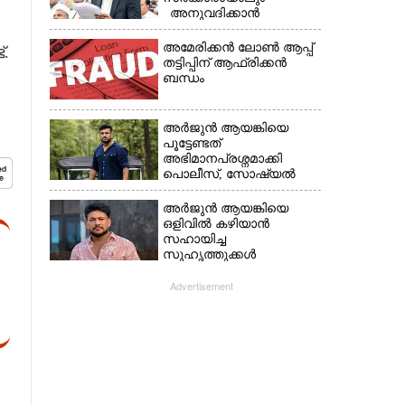
അനുവദിക്കാൻ
കഴിയില്ല;
മുല്ലപ്പെരിയാറിന്റെ
അമേരിക്കൻ ലോൺ ആപ്പ്
്.
വെള്ളം കൂട്ടുന്നത്
തട്ടിപ്പിന് ആഫ്രിക്കൻ
മനസിൽ വച്ചാൽമതി'
ബന്ധം
അർജുൻ ആയങ്കിയെ
പൂട്ടേണ്ടത്
അഭിമാനപ്രശ്നമാക്കി
പൊലീസ്, സാേഷ്യൽ
മീഡിയ ഉപയോഗിക്കുന്നത്
മറ്റൊരാളെന്ന് സംശയം
അർജുൻ ആയങ്കിയെ
ഒളിവിൽ കഴിയാൻ
സഹായിച്ച
സുഹൃത്തുക്കൾ
കസ്റ്റഡിയിൽ;
പിടിയിലായത്
Advertisement
കൊച്ചിയിലെ
ഫ്ലാറ്റിൽനിന്ന്