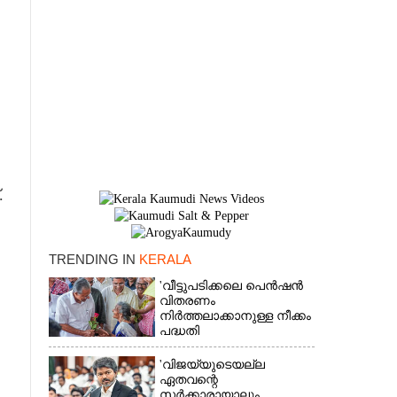
.
TRENDING IN
KERALA
×
'വീട്ടുപടിക്കലെ പെൻഷൻ
വിതരണം
നിർത്തലാക്കാനുള്ള നീക്കം
പദ്ധതി
അവസാനിപ്പിക്കാനുള്ള
യുഡിഎഫ് അജണ്ടയുടെ
'വിജയ്‌യുടെയല്ല
ആദ്യപടി'
ഏതവന്റെ
സർക്കാരായാലും