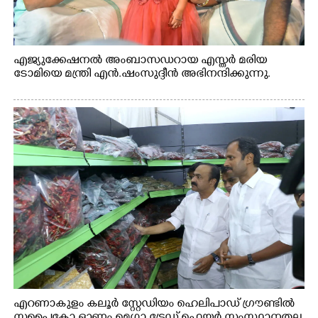
എജ്യുക്കേഷനൽ അംബാസഡറായ എസ്തർ മരിയ
ടോമിയെ മന്ത്രി എൻ.ഷംസുദ്ദീൻ അഭിനന്ദിക്കുന്നു.
എറണാകുളം കലൂർ സ്റ്റേഡിയം ഹെലിപാഡ് ഗ്രൗണ്ടിൽ
സപ്ളൈകോ ഓണം മെഗാ ട്രേഡ് ഫെയർ സംസ്ഥാനതല