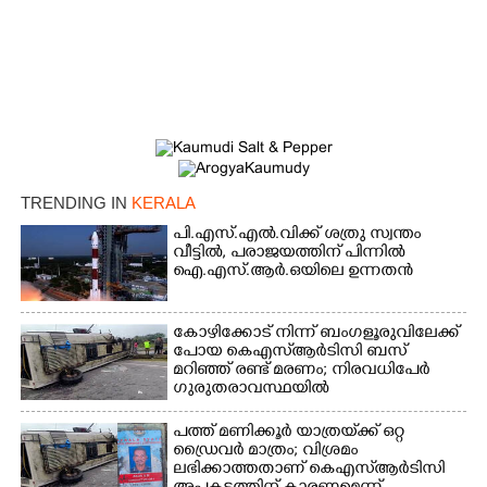
TRENDING IN
KERALA
പി.എസ്.എൽ.വിക്ക് ശത്രു സ്വന്തം
വീട്ടിൽ,​ പരാജയത്തിന് പിന്നിൽ
ഐ.എസ്.ആർ.ഒയിലെ ഉന്നതൻ
×
Share this link
കോഴിക്കോട് നിന്ന് ബംഗളൂരുവിലേക്ക്
പോയ കെഎസ്‌ആർടിസി ബസ്
മറിഞ്ഞ് രണ്ട് മരണം; നിരവധിപേർ
ഗുരുതരാവസ്ഥയിൽ
Copy Link
പത്ത് മണിക്കൂർ യാത്രയ്‌ക്ക് ഒറ്റ
ഡ്രൈവർ മാത്രം; വിശ്രമം
ലഭിക്കാത്തതാണ് കെഎസ്‌ആർടിസി