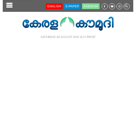
SECTIONS
ENGLISH
E-PAPER
KĀZHCHA
HOME
LATEST
SATURDAY, 08 AUGUST 2026 10.21 PM IST
AUDIO
NOTIFIED NEWS
POLL
KERALA
LOCAL
NEWS 360
CASE DIARY