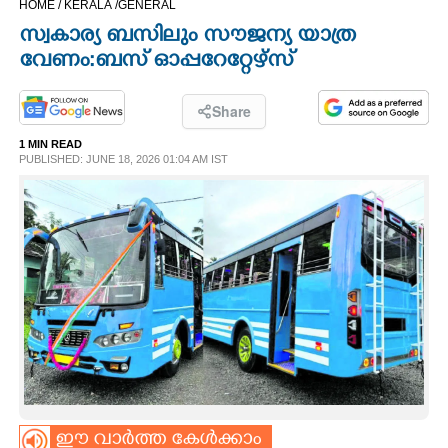
HOME /
KERALA /
GENERAL
CINEMA
സ്വകാര്യ ബസിലും സൗജന്യ യാത്ര
വേണം:ബസ് ഓപ്പറേറ്റേഴ്സ്
OPINION
Share
PHOTOS
1 MIN READ
PUBLISHED: JUNE 18, 2026 01:04 AM IST
LIFESTYLE
SPIRITUAL
INFO+
ART
ASTRO
ഈ വാർത്ത കേൾക്കാം