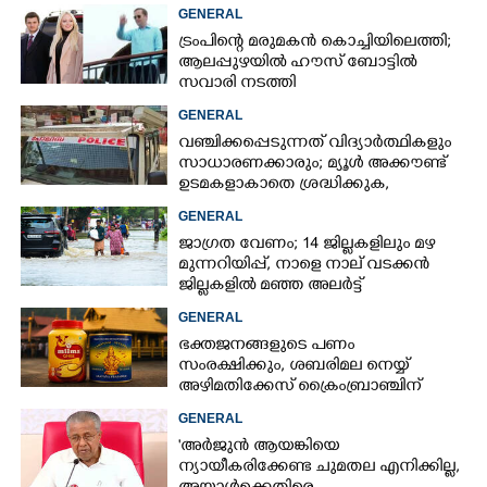
GENERAL
ട്രംപിന്റെ മരുമകൻ കൊച്ചിയിലെത്തി;
ആലപ്പുഴയിൽ ഹൗസ് ബോട്ടിൽ
സവാരി നടത്തി
GENERAL
വഞ്ചിക്കപ്പെടുന്നത് വിദ്യാർത്ഥികളും
സാധാരണക്കാരും; മ്യൂൾ അക്കൗണ്ട്
ഉടമകളാകാതെ ശ്രദ്ധിക്കുക,
നിർദ്ദേശങ്ങളുമായി പൊലീസ്
GENERAL
ജാഗ്രത വേണം; 14 ജില്ലകളിലും മഴ
മുന്നറിയിപ്പ്, നാളെ നാല് വടക്കൻ
ജില്ലകളിൽ മഞ്ഞ അലർട്ട്
GENERAL
ഭക്തജനങ്ങളുടെ പണം
സംരക്ഷിക്കും, ശബരിമല നെയ്യ്
അഴിമതിക്കേസ് ക്രൈംബ്രാഞ്ചിന്
വിടുമെന്ന് കെ മുരളീധരൻ
GENERAL
'അർജുൻ ആയങ്കിയെ
ന്യായീകരിക്കേണ്ട ചുമതല എനിക്കില്ല,