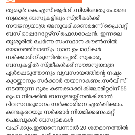
തൃശൂർ: കെ.എസ്.ആർ.ടി.സിയിലേതു പോലെ
CARTOONS
സ്വകാര്യ ബസുകളിലും സ്ത്രീകൾക്ക്
സൗജന്യയാത്ര അനുവദിക്കണമെന്ന് പ്രൈവറ്റ്
LITERATURE
ബസ് ഓപ്പറേറ്റേഴ്‌സ് ഫെഡറേഷൻ. ഇന്നലെ
തൃശൂരിൽ ചേർന്ന സംസ്ഥാന കൗൺസിൽ
ZOOM
യോഗത്തിലാണ് പ്രധാന ഉപാധികൾ
സർക്കാരിന് മുന്നിൽവച്ചത്. സ്വകാര്യ
CONTACT US
ബസുകളിൽ സ്ത്രീകൾക്ക് സൗജന്യയാത്ര
ഏർപ്പെടുത്താനും വ്യവസായത്തിന്റെ നഷ്ടം
കുറയ്ക്കാനും സർക്കാർ തയാറാകണം.സർവീസ്
നടത്തുന്ന ദൂരം കണക്കാക്കി കിലോമീറ്ററിന് 55
രൂപാ നിരക്കിൽ ബസുടമയ്ക്ക് നൽകിയാൽ
ദിവസവരുമാനം സർക്കാരിനെ ഏൽപ്പിക്കാം.
കണ്ടക്ടറെയും സർക്കാർ നിയമിക്കണം.മറ്റ്
ചെലവുകൾ ബസുടമകൾ
വഹിക്കും.ഇങ്ങനെവന്നാൽ 20 ശതമാനത്തിൽ