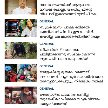
വന്ദേമാതരത്തിന്റെ ആദ്യഭാഗം
മാത്രമേ ചൊല്ലൂ,​ യുഡിഎഫിന്റെ
നിലപാട് ഇതാണെന്ന് മന്ത്രി പി കെ
കുഞ്ഞാലിക്കുട്ടി
GENERAL
'സൂപ്പർ ബസ്, പക്ഷേ ഒരിക്കൽ
കയറിയവർ പിന്നീട് ഈ ബസിൽ
കയറില്ല; കെഎസ്ആർടിസിക്ക് നഷ്ടം
അരലക്ഷം രൂപയോളം'
GENERAL
'പ്രിയദർശിനി' പാപ്പാനെ
ചവിട്ടിക്കൊന്നു; സംഭവം കോന്നി
ആന പരിപാലന കേന്ദ്രത്തിൽ
GENERAL
രാജേഷിന്റെ മൃതദേഹത്തോട്
അനാദരവ് : പയ്യന്നൂർ തഹസിൽദാറെ
സസ്പെൻഡുചെയ്യും, നിർദ്ദേശം നൽകി
മന്ത്രി
GENERAL
ഔദ്യോഗിക വാഹനം കണ്ടില്ല,
സുരേഷ് ഗോപിയുടെ യാത്ര വീണ്ടും
ഓട്ടോറിക്ഷയിൽ