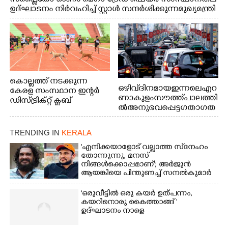
ഉദ്ഘാടനം നിർവഹിച്ച് സ്റ്റാൾ സന്ദർശിക്കുന്ന മുഖ്യമന്ത്രി
വി.ഡി. സതീശൻ. മന്ത്രി അനൂപ് ജേക്കബ് സമീപം
കൊല്ലത്ത് നടക്കുന്ന
ഒഴിവ് ദിനമായ ഇന്നലെ എറ
കേരള സംസ്ഥാന ഇന്റർ
ണാകുളം സൗത്ത് പാലത്തി
ഡിസ്ട്രിക്റ്റ് ക്ലബ്
ൽ അനുഭവപ്പെട്ട ഗതാഗത
അത്‌ലറ്റിക്
ക്കുരുക്ക്
ചാമ്പ്യൻഷിപ്പിൽ അണ്ടർ
20 ആൺകുട്ടികളുടെ 200
TRENDING IN
KERALA
മീറ്റർ ഓട്ടം ഫൈനൽ
'എനിക്കയാളോട് വല്ലാത്ത സ്‌നേഹം
മത്സരത്തിനിടെ സിന്തറ്റിക്
തോന്നുന്നു, മനസ്
ട്രാക്കിന് കുറുകെ ഓടുന്ന
നിങ്ങൾക്കൊപ്പമാണ്'; അർജുൻ
നായകൾ.
ആയങ്കിയെ പിന്തുണച്ച് സനൽകുമാർ
'ഒരുവീട്ടിൽ ഒരു കയർ ഉത്പന്നം,
കയറിനൊരു കൈത്താങ്ങ് '
ഉദ്ഘാടനം നാളെ