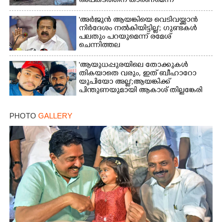
അപകടത്തിന് കാരണമെന്ന്
വിമർശനം
'അർജുൻ ആയങ്കിയെ വെടിവയ്ക്കാൻ
നിർദേശം നൽകിയിട്ടില്ല'; ഗുണ്ടകൾ
പലതും പറയുമെന്ന് രമേശ്
ചെന്നിത്തല
'ആയുധപ്പുരയിലെ തോക്കുകൾ
തികയാതെ വരും, ഇത് ബീഹാറോ
യുപിയോ അല്ല';ആയങ്കിക്ക്
പിന്തുണയുമായി ആകാശ് തില്ലങ്കേരി
PHOTO
GALLERY