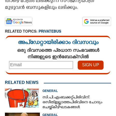
താഴെ മാത്രം ലഭിക്കുന്ന സൗജന്യയാത്ര
മുഴുവൻ ബസുകളിലും ലഭിക്കും.
RELATED TOPICS:
PRIVATEBUS
അപ്ഡേറ്റായിരിക്കാം ദിവസവും
ഒരു ദിവസത്തെ പ്രധാന സംഭവങ്ങൾ
നിങ്ങളുടെ ഇൻബോക്സിൽ
RELATED NEWS
GENERAL
സി.പി.എം ബക്കറ്റ് പിരിവിന്:
രസീത് ഇല്ലാത്ത പിരിവിനെ ചോദ്യം
ചെയ്ത് കീഴ്ഘടകങ്ങൾ
GENERAL