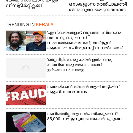
കേരള സംസ്ഥാന ഇന്റർ
ണാകുളം സൗത്ത് പാലത്തി
ഡിസ്ട്രിക്റ്റ് ക്ലബ്
ൽ അനുഭവപ്പെട്ട ഗതാഗത
അത്‌ലറ്റിക്
ക്കുരുക്ക്
ചാമ്പ്യൻഷിപ്പിൽ അണ്ടർ
20 ആൺകുട്ടികളുടെ 200
TRENDING IN
KERALA
മീറ്റർ ഓട്ടം ഫൈനൽ
'എനിക്കയാളോട് വല്ലാത്ത സ്‌നേഹം
മത്സരത്തിനിടെ സിന്തറ്റിക്
തോന്നുന്നു, മനസ്
ട്രാക്കിന് കുറുകെ ഓടുന്ന
നിങ്ങൾക്കൊപ്പമാണ്'; അർജുൻ
നായകൾ.
ആയങ്കിയെ പിന്തുണച്ച് സനൽകുമാർ
'ഒരുവീട്ടിൽ ഒരു കയർ ഉത്പന്നം,
കയറിനൊരു കൈത്താങ്ങ് '
ഉദ്ഘാടനം നാളെ
അമേരിക്കൻ ലോൺ ആപ്പ് തട്ടിപ്പിന്
ആഫ്രിക്കൻ ബന്ധം
അറിഞ്ഞില്ല ആധാർ ചതിക്കുമെന്ന് !
85,000 സൗജന്യ റേഷൻകാർ കുടുങ്ങി