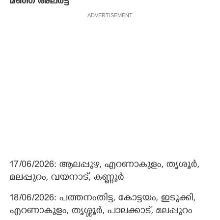
മഞ്ഞ അലർട്ട്
ADVERTISEMENT
17/06/2026: ആലപ്പുഴ, എറണാകുളം, തൃശൂർ,
മലപ്പുറം, വയനാട്, കണ്ണൂർ
18/06/2026: പത്തനംതിട്ട, കോട്ടയം, ഇടുക്കി,
എറണാകുളം, തൃശ്ശൂർ, പാലക്കാട്, മലപ്പുറം