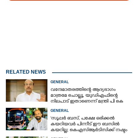
Loaded
:
3.58%
/
Mute
RELATED NEWS
GENERAL
വന്ദേമാതരത്തിന്റെ ആദ്യഭാഗം
മാത്രമേ ചൊല്ലൂ,​ യുഡിഎഫിന്റെ
നിലപാട് ഇതാണെന്ന് മന്ത്രി പി കെ
കുഞ്ഞാലിക്കുട്ടി
GENERAL
'സൂപ്പർ ബസ്, പക്ഷേ ഒരിക്കൽ
കയറിയവർ പിന്നീട് ഈ ബസിൽ
കയറില്ല; കെഎസ്ആർടിസിക്ക് നഷ്ടം
അരലക്ഷം രൂപയോളം'