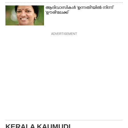
ആദിവാസികൾ 'ഉന്നതി'യിൽ നിന്ന്
'ഊരി'ലേക്ക്
ADVERTISEMENT
KERALA KAUMUDI