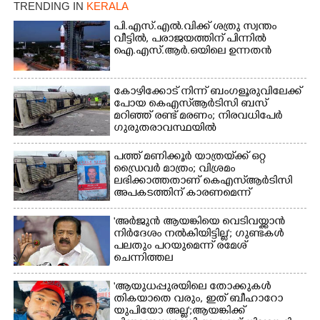
TRENDING IN
KERALA
പി.എസ്.എൽ.വിക്ക് ശത്രു സ്വന്തം
വീട്ടിൽ,​ പരാജയത്തിന് പിന്നിൽ
ഐ.എസ്.ആർ.ഒയിലെ ഉന്നതൻ
കോഴിക്കോട് നിന്ന് ബംഗളൂരുവിലേക്ക്
പോയ കെഎസ്‌ആർടിസി ബസ്
മറിഞ്ഞ് രണ്ട് മരണം; നിരവധിപേർ
ഗുരുതരാവസ്ഥയിൽ
പത്ത് മണിക്കൂർ യാത്രയ്‌ക്ക് ഒറ്റ
ഡ്രൈവർ മാത്രം; വിശ്രമം
ലഭിക്കാത്തതാണ് കെഎസ്‌ആർടിസി
അപകടത്തിന് കാരണമെന്ന്
വിമർശനം
'അർജുൻ ആയങ്കിയെ വെടിവയ്ക്കാൻ
നിർദേശം നൽകിയിട്ടില്ല'; ഗുണ്ടകൾ
പലതും പറയുമെന്ന് രമേശ്
ചെന്നിത്തല
'ആയുധപ്പുരയിലെ തോക്കുകൾ
തികയാതെ വരും, ഇത് ബീഹാറോ
യുപിയോ അല്ല';ആയങ്കിക്ക്