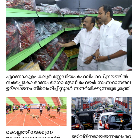
എറണാകുളം കലൂർ സ്റ്റേഡിയം ഹെലിപാഡ് ഗ്രൗണ്ടിൽ
സപ്ളൈകോ ഓണം മെഗാ ട്രേഡ് ഫെയർ സംസ്ഥാനതല
ഉദ്ഘാടനം നിർവഹിച്ച് സ്റ്റാൾ സന്ദർശിക്കുന്ന മുഖ്യമന്ത്രി
വി.ഡി. സതീശൻ. മന്ത്രി അനൂപ് ജേക്കബ് സമീപം
കൊല്ലത്ത് നടക്കുന്ന
ഒഴിവ് ദിനമായ ഇന്നലെ എറ