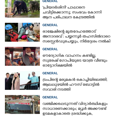
GENERAL
'പ്രിയദർശിനി' പാപ്പാനെ
ചവിട്ടിക്കൊന്നു; സംഭവം കോന്നി
ആന പരിപാലന കേന്ദ്രത്തിൽ
×
Share this link
GENERAL
രാജേഷിന്റെ മൃതദേഹത്തോട്
അനാദരവ് : പയ്യന്നൂർ തഹസിൽദാറെ
സസ്പെൻഡുചെയ്യും, നിർദ്ദേശം നൽകി
മന്ത്രി
GENERAL
ഔദ്യോഗിക വാഹനം കണ്ടില്ല,
Copy Link
സുരേഷ് ഗോപിയുടെ യാത്ര വീണ്ടും
ഓട്ടോറിക്ഷയിൽ
GENERAL
ട്രംപിന്റെ മരുമകൻ കൊച്ചിയിലെത്തി;
ആലപ്പുഴയിൽ ഹൗസ് ബോട്ടിൽ
സവാരി നടത്തി
GENERAL
വഞ്ചിക്കപ്പെടുന്നത് വിദ്യാർത്ഥികളും
സാധാരണക്കാരും; മ്യൂൾ അക്കൗണ്ട്
ഉടമകളാകാതെ ശ്രദ്ധിക്കുക,