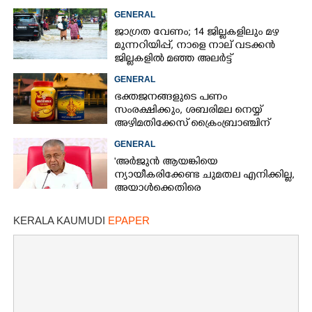
നിർദ്ദേശങ്ങളുമായി പൊലീസ്
GENERAL
ജാഗ്രത വേണം; 14 ജില്ലകളിലും മഴ
മുന്നറിയിപ്പ്, നാളെ നാല് വടക്കൻ
ജില്ലകളിൽ മഞ്ഞ അലർട്ട്
GENERAL
ഭക്തജനങ്ങളുടെ പണം
സംരക്ഷിക്കും, ശബരിമല നെയ്യ്
അഴിമതിക്കേസ് ക്രൈംബ്രാഞ്ചിന്
വിടുമെന്ന് കെ മുരളീധരൻ
GENERAL
'അർജുൻ ആയങ്കിയെ
ന്യായീകരിക്കേണ്ട ചുമതല എനിക്കില്ല,
അയാൾക്കെതിരെ
നടപടിയെടുത്തോട്ടെ'
KERALA KAUMUDI
EPAPER