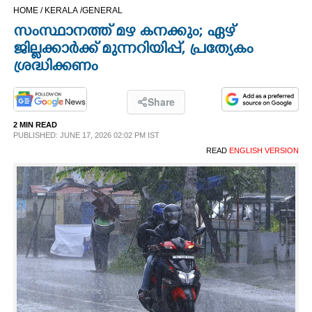
HOME /
KERALA /
GENERAL
CINEMA
സംസ്ഥാനത്ത് മഴ കനക്കും; ഏഴ്
ജില്ലക്കാർക്ക് മുന്നറിയിപ്പ്, പ്രത്യേകം
OPINION
ശ്രദ്ധിക്കണം
PHOTOS
Share
2 MIN READ
LIFESTYLE
PUBLISHED: JUNE 17, 2026 02:02 PM IST
READ
ENGLISH VERSION
SPIRITUAL
INFO+
ART
ASTRO