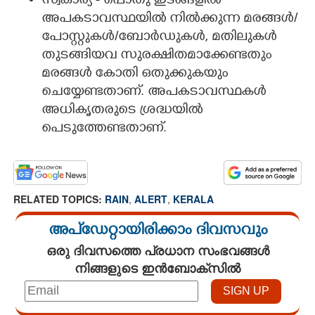
സ്വകാര്യ - പൊതു ഇടങ്ങളിൽ
അപകടാവസ്ഥയിൽ നിൽക്കുന്ന മരങ്ങൾ/
പോസ്റ്റുകൾ/ബോർഡുകൾ, മതിലുകൾ
തുടങ്ങിയവ സുരക്ഷിതമാക്കേണ്ടതും
മരങ്ങൾ കോതി ഒതുക്കുകയും
ചെയ്യേണ്ടതാണ്. അപകടാവസ്ഥകൾ
അധികൃതരുടെ ശ്രദ്ധയിൽ
പെടുത്തേണ്ടതാണ്.
RELATED TOPICS:
RAIN
,
ALERT
,
KERALA
അപ്ഡേറ്റായിരിക്കാം ദിവസവും
ഒരു ദിവസത്തെ പ്രധാന സംഭവങ്ങൾ
നിങ്ങളുടെ ഇൻബോക്സിൽ