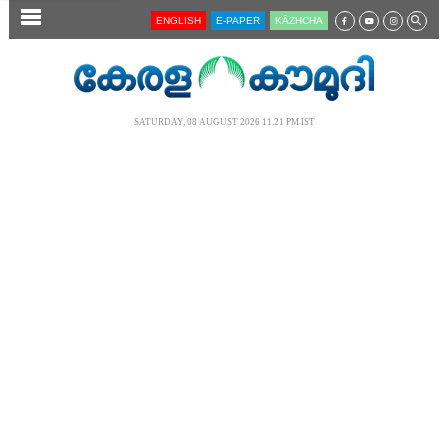
SECTIONS
ENGLISH
E-PAPER
KĀZHCHA
HOME
LATEST
SATURDAY, 08 AUGUST 2026 11.21 PM IST
AUDIO
NOTIFIED NEWS
POLL
KERALA
LOCAL
NEWS 360
CASE DIARY