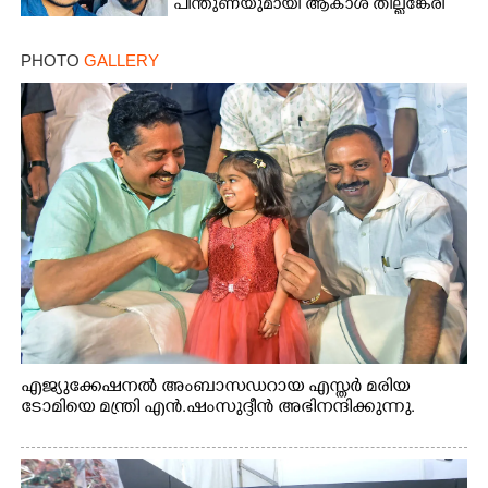
പിന്തുണയുമായി ആകാശ് തില്ലങ്കേരി
PHOTO
GALLERY
എജ്യുക്കേഷനൽ അംബാസഡറായ എസ്തർ മരിയ
ടോമിയെ മന്ത്രി എൻ.ഷംസുദ്ദീൻ അഭിനന്ദിക്കുന്നു.