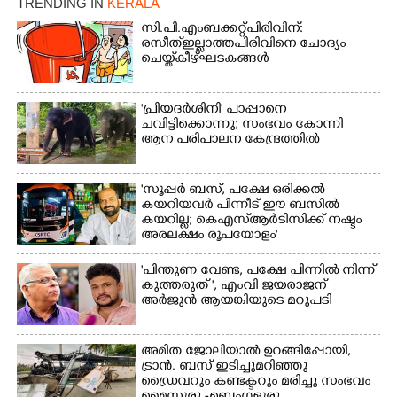
TRENDING IN
KERALA
സി.പി.എം ബക്കറ്റ് പിരിവിന്:
രസീത് ഇല്ലാത്ത പിരിവിനെ ചോദ്യം
ചെയ്ത് കീഴ്ഘടകങ്ങൾ
'പ്രിയദർശിനി' പാപ്പാനെ
ചവിട്ടിക്കൊന്നു; സംഭവം കോന്നി
ആന പരിപാലന കേന്ദ്രത്തിൽ
'സൂപ്പർ ബസ്, പക്ഷേ ഒരിക്കൽ
കയറിയവർ പിന്നീട് ഈ ബസിൽ
കയറില്ല; കെഎസ്ആർടിസിക്ക് നഷ്ടം
അരലക്ഷം രൂപയോളം'
"പിന്തുണ വേണ്ട,​ പക്ഷേ പിന്നിൽ നിന്ന്
കുത്തരുത് ", എംവി ജയരാജന്
അർജുൻ ആയങ്കിയുടെ മറുപടി
അമിത ജോലിയാൽ ഉറങ്ങിപ്പോയി,
ട്രാൻ. ബസ് ഇടിച്ചുമറിഞ്ഞു
ഡ്രൈവറും കണ്ടക്ടറും മരിച്ചു സംഭവം