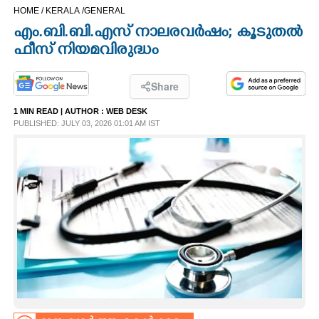
HOME /
KERALA /
GENERAL
CINEMA
എം.ബി.ബി.എസ് നാലരവർഷം; കൂടുതൽ
ഫീസ് നിയമവിരുദ്ധം
OPINION
Share
PHOTOS
1 MIN READ
| AUTHOR :
WEB DESK
PUBLISHED: JULY 03, 2026 01:01 AM IST
LIFESTYLE
SPIRITUAL
INFO+
ART
ASTRO