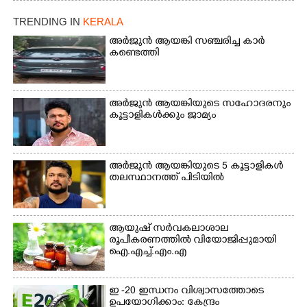
ഫാദർ തോമസ്
പോരൂക്കര സെൻട്രൽ
പോരൂക്കര സെൻട്രൽ
സ്കൂളിലെ ദുരിതാശ്വാസ
TRENDING IN
KERALA
സ്കൂളിലെ ദുരിതാശ്വാസ
ക്യാമ്പിലെത്തിയവർ
ക്യാമ്പിലെത്തിയവർ മഴ
വസ്ത്രങ്ങൾ
അർജുൻ ആയങ്കി സഞ്ചരിച്ച കാർ
കണ്ടെത്തി
മാറിനിന്ന ഇടവേളയിൽ
ഉണക്കാനിട്ടിരിക്കുന്ന
ക്യാമ്പ് പരിസരത്ത്
ഗോൾപോസ്റ്റിന് മുന്നിൽ
വസ്ത്രങ്ങൾ
ഫുട്ബോൾ കളികളിൽ
ഉണക്കാനിടുന്ന കാഴ്ച.
ഏർപ്പെട്ടിരിക്കുന്ന
അർജുൻ ആയങ്കിയുടെ സഹോദരനും
കുട്ടികൾ
കൂട്ടാളികൾക്കും ജാമ്യം
അർജുൻ ആയങ്കിയുടെ 5 കൂട്ടാളികൾ
തലസ്ഥാനത്ത് പിടിയിൽ
ആയുഷ് സർവകലാശാല
രൂപീകരണത്തിൽ വിയോജിപ്പുമായി
ഐ.എച്ച്.എം.എ
ഇ -20 ഇന്ധനം വിശ്വാസത്തോടെ
ഉപയോഗിക്കാം: കേന്ദ്രം