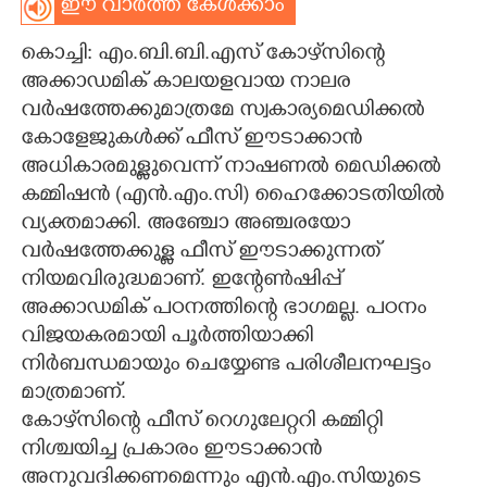
ഈ വാർത്ത കേൾക്കാം
CARTOONS
കൊച്ചി: എം.ബി.ബി.എസ് കോഴ്‌സിന്റെ
അക്കാഡമിക് കാലയളവായ നാലര
LITERATURE
വർഷത്തേക്കുമാത്രമേ സ്വകാര്യമെഡിക്കൽ
കോളേജുകൾക്ക് ഫീസ് ഈടാക്കാൻ
ZOOM
അധികാരമുള്ളുവെന്ന് നാഷണൽ മെഡിക്കൽ
കമ്മിഷൻ (എൻ.എം.സി) ഹൈക്കോടതിയിൽ
വ്യക്തമാക്കി. അഞ്ചോ അഞ്ചരയോ
CONTACT US
വർഷത്തേക്കുള്ള ഫീസ് ഈടാക്കുന്നത്
നിയമവിരുദ്ധമാണ്. ഇന്റേൺഷിപ്പ്
അക്കാഡമിക് പഠനത്തിന്റെ ഭാഗമല്ല. പഠനം
വിജയകരമായി പൂർത്തിയാക്കി
നിർബന്ധമായും ചെയ്യേണ്ട പരിശീലനഘട്ടം
മാത്രമാണ്.
കോഴ്‌സിന്റെ ഫീസ് റെഗുലേറ്ററി കമ്മിറ്റി
നിശ്ചയിച്ച പ്രകാരം ഈടാക്കാൻ
അനുവദിക്കണമെന്നും എൻ.എം.സിയുടെ