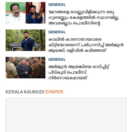
പി വിജയൻ
GENERAL
'ജനങ്ങളെ വെല്ലുവിളിക്കുന്ന ഒരു
ഗുണ്ടയ്ക്കും കേരളത്തിൽ സ്ഥാനമില്ല,​
അവരെല്ലാം പൊലീസിന്റെ
നിരീക്ഷണത്തിലാണ്'
GENERAL
കടലിൽ കാണാതായവരെ
കിട്ടിയോയെന്ന് പരിഹസിച്ച് അർജുൻ
ആയങ്കി; ഒളിവിൽ കഴിഞ്ഞത്
പയ്യന്നൂരിലെ ലോഡ്‌ജിൽ
GENERAL
അർജുൻ ആയങ്കിയെ ഓടിച്ചിട്ട്
പിടികൂടി പൊലീസ്;
നിർണായകമായത്
ഓട്ടോഡ്രൈവർക്ക് തോന്നിയ
സംശയം
KERALA KAUMUDI
EPAPER