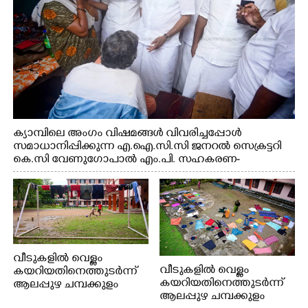
ക്യാമ്പിലെ അംഗം വിഷമങ്ങൾ വിവരിച്ചപ്പോൾ
സമാധാനിപ്പിക്കുന്ന എ.ഐ.സി.സി ജനറൽ സെക്രട്ടറി
കെ.സി വേണുഗോപാൽ എം.പി. സഹകരണ-
എക്സൈസ് വകുപ്പ് മന്ത്രി എം. ലിജു, എന്നിവർ
വീടുകളിൽ വെള്ളം
വീടുകളിൽ വെള്ളം
കയറിയതിനെത്തുടർന്ന്
കയറിയതിനെത്തുടർന്ന്
ആലപ്പുഴ ചമ്പക്കുളം
ആലപ്പുഴ ചമ്പക്കുളം
ഫാദർ തോമസ്