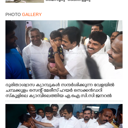
മൈസൂരു -ബെംഗളൂരു
ദേശീയപാതയിൽ 20 പേർക്ക് പരിക്ക്,
നാലു പേരുടെ നില ഗുരുതരം
PHOTO
GALLERY
ദുരിതാശ്വാസ ക്യാമ്പുകൾ സന്ദർശിക്കുന്ന വേളയിൽ
ചമ്പക്കുളം സെന്റ് മേരീസ് ഹയർ സെക്കൻഡറി
സ്കൂളിലെ ക്യാമ്പിലെത്തിയ എ.ഐ.സി.സി ജനറൽ
സെക്രട്ടറി കെ.സി വേണുഗോപാൽ എം.പി കുരുന്നിനെ
എടുത്ത് ലാളിച്ചപ്പോൾ. സഹകരണ-എക്സൈസ്
വകുപ്പ് മന്ത്രി എം. ലിജു, കൃഷിവകുപ്പ് മന്ത്രി ടി. സിദ്ദിഖ്,
റെജി ചെറിയാൻ എം. എൽ. എ എന്നിവർ സമീപം