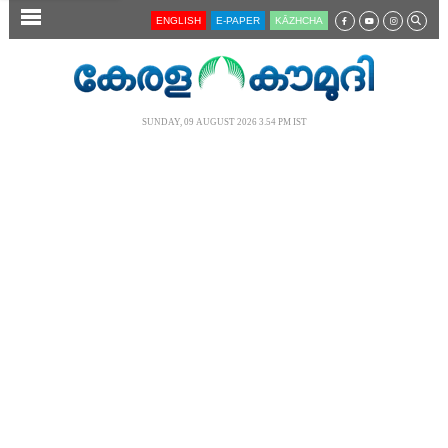
SECTIONS
ENGLISH
E-PAPER
KĀZHCHA
HOME
LATEST
SUNDAY, 09 AUGUST 2026 3.54 PM IST
AUDIO
NOTIFIED NEWS
POLL
KERALA
LOCAL
NEWS 360
CASE DIARY