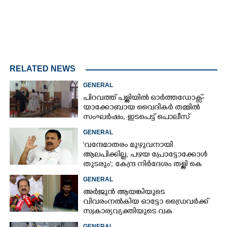
RELATED NEWS
GENERAL
പിറവത്ത് പള്ളിയിൽ ഓർത്തഡോക്സ്-
യാക്കോബായ വൈദികർ തമ്മിൽ
സംഘർഷം, ഇടപെട്ട് പൊലീസ്
GENERAL
'വന്ദേമാതരം മുഴുവനായി
ആലപിക്കില്ല, പഴയ പ്രോട്ടോക്കോൾ
തുടരും'; കേന്ദ്ര നിർദേശം തള്ളി കെ
മുരളീധരൻ
GENERAL
അർജുൻ ആയങ്കിയുടെ
വിവരംനൽകിയ ഓട്ടോ ഡ്രൈവർക്ക്
സ്വകാര്യവ്യക്തിയുടെ വക
പാരിതോഷികം: മന്ത്രി രമേശ്
GENERAL