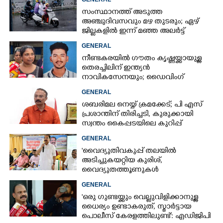
ചെന്നിത്തല
സംസ്ഥാനത്ത് അടുത്ത
അ‌ഞ്ചുദിവസവും മഴ തുടരും; ഏഴ്
ജില്ലകളിൽ ഇന്ന് മഞ്ഞ അലർട്ട്
GENERAL
നീണ്ടകരയിൽ ഗൗതം കൃഷ്ണയ്ക്കായുള്ള
തെരച്ചിലിന് ഇന്ത്യൻ
നാവികസേനയും; ഡൈവിംഗ്
ആരംഭിച്ചു
GENERAL
ശബരിമല നെയ്യ് ക്രമക്കേട്; പി എസ്
പ്രശാന്തിന് തിരിച്ചടി, കുരുക്കായി
സ്വന്തം കൈപ്പടയിലെ കുറിപ്പ്
GENERAL
'വൈദ്യുതിവകുപ്പ് തലയിൽ
അടിച്ചുകയറ്റിയ കുരിശ്‌,
വൈദ്യുതത്തൂണുകൾ
പൊട്ടിവീണാൽപോലും മന്ത്രിയെ
GENERAL
വിളിക്കുന്ന കാലമാണിത്'
'ഒരു ഗുണ്ടയ്ക്കും വെല്ലുവിളിക്കാനുള്ള
ധൈര്യം ഉണ്ടാകരുത്, സ്മാർട്ടായ
പൊലീസ് കേരളത്തിലുണ്ട്': എഡിജിപി