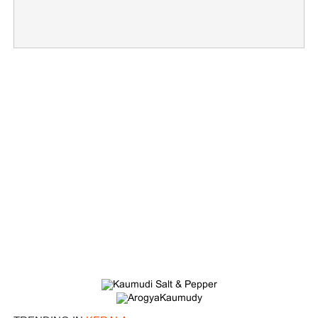
×
Share this link
Copy Link