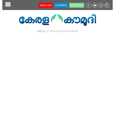
SECTIONS
ENGLISH
E-PAPER
KĀZHCHA
HOME
LATEST
FRIDAY, 07 AUGUST 2026 9.01 PM IST
AUDIO
NOTIFIED NEWS
POLL
KERALA
LOCAL
NEWS 360
CASE DIARY