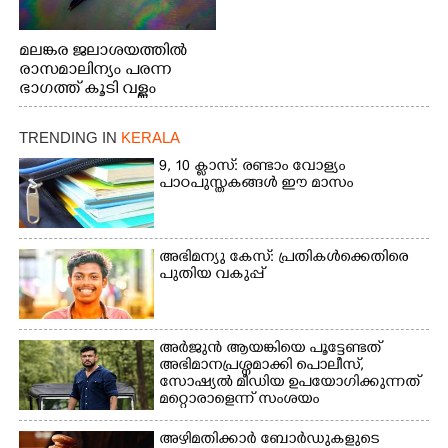
മലങ്കര ജലാശയത്തിൽ
രാസമാലിന്യം പരന്ന
ഭാഗത്ത് കൂടി വള്ളം
തുഴഞ്ഞു പോകുന്ന
പ്രദേശവാസികൾ
TRENDING IN
KERALA
9, 10 ക്ലാസ്: രണ്ടാം വോള്യം
പാഠപുസ്തകങ്ങൾ ഈ മാസം
അഭിമന്യു കേസ്: പ്രതികൾക്കെതിരെ
പുതിയ വകുപ്പ്
അർജുൻ ആയങ്കിയെ പൂട്ടേണ്ടത്
അഭിമാനപ്രശ്നമാക്കി പൊലീസ്,
സാേഷ്യൽ മീഡിയ ഉപയോഗിക്കുന്നത്
മറ്റൊരാളെന്ന് സംശയം
അഴിമതിക്കാർ ബോർഡുകളുടെ