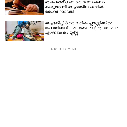
തലപ്പത്ത് വരാതെ നോക്കണം
കശുഅണ്ടി അഴിമതിക്കേസിൽ
ഹൈക്കോടതി
അഴുകിച്ചീർത്ത ശരീരം പ്ളാസ്റ്റിക്കിൽ
പൊതിഞ്ഞ്... രാജേഷിന്റെ മൃതദേഹം
എംബാം ചെയ്തില്ല
ADVERTISEMENT