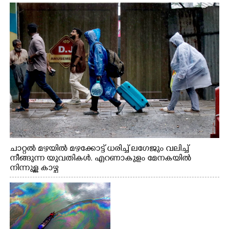
നിന്നുള്ള കാഴ്ച
ചാറ്റൽ മഴയിൽ മഴക്കോട്ട് ധരിച്ച് ലഗേജും വലിച്ച്
നീങ്ങുന്ന യുവതികൾ. എറണാകുളം മേനകയിൽ
നിന്നുള്ള കാഴ്ച