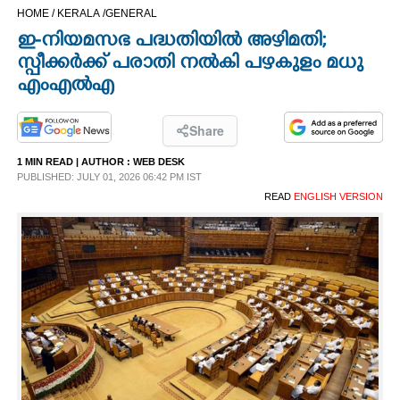
HOME /
KERALA /
GENERAL
CINEMA
ഇ-നിയമസഭ പദ്ധതിയില്‍ അഴിമതി;
സ്പീക്കര്‍ക്ക് പരാതി നല്‍കി പഴകുളം മധു
OPINION
എംഎല്‍എ
PHOTOS
Share
1 MIN READ
| AUTHOR :
WEB DESK
LIFESTYLE
PUBLISHED: JULY 01, 2026 06:42 PM IST
READ
ENGLISH VERSION
SPIRITUAL
INFO+
ART
ASTRO