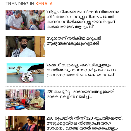
TRENDING IN
KERALA
'വീട്ടുപടിക്കലെ പെൻഷൻ വിതരണം
നിർത്തലാക്കാനുള്ള നീക്കം പദ്ധതി
അവസാനിപ്പിക്കാനുള്ള യുഡിഎഫ്
അജണ്ടയുടെ ആദ്യപടി'
സുഗതന് നൽകിയ മറുപടി
ആഭ്യന്തരവകുപ്പും റദ്ദാക്കി
'ഷെഡ് മാത്രമല്ല, അടിയിലുള്ളതും
മാന്തിയെടുക്കാനാവും' പ്രകോപന
പ്രസംഗവുമായി കെ.കെ. രാഗേഷ്
220 അപൂർവ്വ രാമായണങ്ങളുമായി
രാമകഥകളിൽ ലയിച്ച്...
260 രൂപയിൽ നിന്ന് 320 രൂപയിലെത്തി,
അടുക്കളയിലെ നിത്യോപയോഗ
സാധനം വാങ്ങിയാൽ കൈപൊള്ളും