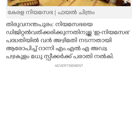
CARTOONS
കേരള നിയമസഭ | ഫയല്‍ ചിത്രം
തിരുവനന്തപുരം: നിയമസഭയെ
LITERATURE
ഡിജിറ്റല്‍വത്ക്കരിക്കുന്നതിനുള്ള 'ഇ-നിയമസഭ'
പദ്ധതിയില്‍ വന്‍ അഴിമതി നടന്നതായി
ZOOM
ആരോപിച്ച് റാന്നി എം.എല്‍.എ അഡ്വ.
പഴകുളം മധു സ്പീക്കര്‍ക്ക് പരാതി നല്‍കി.
CONTACT US
ADVERTISEMENT