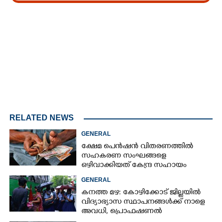
Loaded
:
3.34%
/
Mute
RELATED NEWS
GENERAL
ക്ഷേമ പെൻഷൻ വിതരണത്തിൽ
സഹകരണ സംഘങ്ങളെ
ഒഴിവാക്കിയത് കേന്ദ്ര സഹായം
നഷ്ടമാകാതിരിക്കാൻ;
GENERAL
വിശദീകരണവുമായി സർക്കാ‌ർ
കനത്ത മഴ: കോഴിക്കോട് ജില്ലയിൽ
വിദ്യാഭ്യാസ സ്ഥാപനങ്ങൾക്ക് നാളെ
അവധി,​ പ്രൊഫഷണൽ
കോളേജുകൾക്ക് ബാധകമല്ല