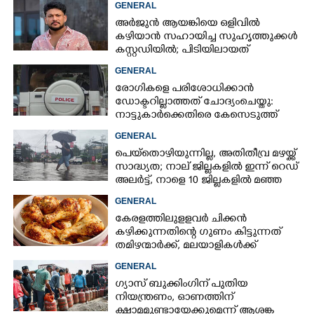
GENERAL
അർജുൻ ആയങ്കിയെ ഒളിവിൽ
കഴിയാൻ സഹായിച്ച സുഹൃത്തുക്കൾ
കസ്റ്റഡിയിൽ; പിടിയിലായത്
കൊച്ചിയിലെ ഫ്ലാറ്റിൽനിന്ന്
GENERAL
രോഗികളെ പരിശോധിക്കാൻ
ഡോക്ടറില്ലാത്തത് ചോദ്യംചെയ്തു:
നാട്ടുകാർക്കെതിരെ കേസെടുത്ത്
പൊലീസ്
GENERAL
പെയ്തൊഴിയുന്നില്ല, അതിതീവ്ര മഴയ്ക്ക്
സാദ്ധ്യത;​ നാല് ജില്ലകളിൽ ഇന്ന് റെഡ്
അലർട്ട്,​ നാളെ 10 ജില്ലകളിൽ മഞ്ഞ
അലർട്ട്
GENERAL
കേരളത്തിലുളളവർ ചിക്കൻ
കഴിക്കുന്നതിന്റെ ഗുണം കിട്ടുന്നത്
തമിഴന്മാർക്ക്, മലയാളികൾക്ക്
നഷ്ടവും കടവും മാത്രം
GENERAL
ഗ്യാസ് ബുക്കിംഗിന് പുതിയ
നിയന്ത്രണം, ഓണത്തിന്
ക്ഷാമമുണ്ടായേക്കുമെന്ന് ആശങ്ക