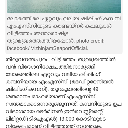
CARTOONS
ലോകത്തിലെ ഏറ്റവും വലിയ ഷിപ്പിംഗ് കമ്പനി
എംഎസ്‌സിയുടെ കണ്ടെയ്‌നർ കപ്പലുകൾ
LITERATURE
വിഴിഞ്ഞം അന്താരാഷ്ട്ര
തുറമുഖത്തെത്തിയപ്പോൾ. photo credit:
ZOOM
facebook/ VizhinjamSeaportOfficial.
തിരുവനന്തപുരം: വിഴിഞ്ഞം തുറമുഖത്തിൽ
CONTACT US
വൻ വിദേശനിക്ഷേപത്തിനൊരുങ്ങി
ലോകത്തിലെ ഏറ്റവും വലിയ ഷിപ്പിംഗ്
കമ്പനിയായ എംഎസ്‌സി (മെഡിറ്ററേനിയൻ
ഷിപ്പിംഗ് കമ്പനി)​. തുറമുഖത്തിന്റെ 49
ശതമാനം ഓഹരിയാണ് എംഎസ്‌സി
സ്വന്തമാക്കാനൊരുങ്ങുന്നത്. കമ്പനിയുടെ ഉപ
വിഭാഗമായ ടെർമിനൽ ഇൻവെസ്റ്റ്മെന്റ്
ലിമിറ്റഡ് (ടിഐഎൽ)​ 13,000 കോടിയുടെ
നിക്ഷേപമാണ് വിഴിഞ്ഞത്ത് നടത്തുക.