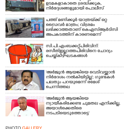
ഉടമകളാകാതെ ശ്രദ്ധിക്കുക,
നിർദ്ദേശങ്ങളുമായി പൊലീസ്
പത്ത് മണിക്കൂർ യാത്രയ്‌ക്ക് ഒറ്റ
ഡ്രൈവർ മാത്രം; വിശ്രമം
ലഭിക്കാത്തതാണ് കെഎസ്‌ആർടിസി
അപകടത്തിന് കാരണമെന്ന്
വിമർശനം
സി.പി.എം ബക്കറ്റ് പിരിവിന്:
രസീത് ഇല്ലാത്ത പിരിവിനെ ചോദ്യം
ചെയ്ത് കീഴ്ഘടകങ്ങൾ
'അർജുൻ ആയങ്കിയെ വെടിവയ്ക്കാൻ
നിർദേശം നൽകിയിട്ടില്ല'; ഗുണ്ടകൾ
പലതും പറയുമെന്ന് രമേശ്
ചെന്നിത്തല
'അർജുൻ ആയങ്കിയെ
ന്യായീകരിക്കേണ്ട ചുമതല എനിക്കില്ല,
അയാൾക്കെതിരെ
നടപടിയെടുത്തോട്ടെ'
PHOTO
GALLERY