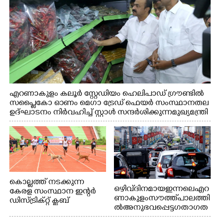
എറണാകുളം കലൂർ സ്റ്റേഡിയം ഹെലിപാഡ് ഗ്രൗണ്ടിൽ
സപ്ളൈകോ ഓണം മെഗാ ട്രേഡ് ഫെയർ സംസ്ഥാനതല
ഉദ്ഘാടനം നിർവഹിച്ച് സ്റ്റാൾ സന്ദർശിക്കുന്ന മുഖ്യമന്ത്രി
വി.ഡി. സതീശൻ. മന്ത്രി അനൂപ് ജേക്കബ് സമീപം
കൊല്ലത്ത് നടക്കുന്ന
ഒഴിവ് ദിനമായ ഇന്നലെ എറ
കേരള സംസ്ഥാന ഇന്റർ
ണാകുളം സൗത്ത് പാലത്തി
ഡിസ്ട്രിക്റ്റ് ക്ലബ്
ൽ അനുഭവപ്പെട്ട ഗതാഗത
അത്‌ലറ്റിക്
ക്കുരുക്ക്
ചാമ്പ്യൻഷിപ്പിൽ അണ്ടർ