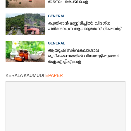
തടസം :കെ.ജി.ഒ.എ
GENERAL
കുതിരാൻ മണ്ണിടിച്ചിൽ: വിദഗ്ധ
പരിശോധന ആവശ്യമെന്ന് റിപ്പോർട്ട്
GENERAL
ആയുഷ് സർവകലാശാല
രൂപീകരണത്തിൽ വിയോജിപ്പുമായി
ഐ.എച്ച്.എം.എ
KERALA KAUMUDI
EPAPER