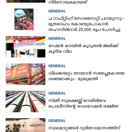
നിർണായകമായത്
ഓട്ടോഡ്രൈവർക്ക് തോന്നിയ
GENERAL
സംശയം
 റാഫ്റ്റിംഗ് സൊസൈറ്റി പറയുന്നു--
മൃതദേഹം കൊണ്ടുപോകാൻ
തഹസിൽദാർ 25,000 രൂപ ചോദിച്ചു
GENERAL
റേഷൻ കടയിൽ കൂടുതൽ അരിക്ക്
കൂടിയ വില
GENERAL
വിലക്കയറ്റം തടയാൻ സപ്ലൈകോയെ
ശക്തമാക്കും : മുഖ്യമന്ത്രി
GENERAL
സ്ത്രീ സുരക്ഷയ്ക്ക് റെയിൽവേ
പൊലീസിന്റെ 'ഓപ്പറേഷൻ രക്ഷിത'
GENERAL
സ്ഥലമാറ്റങ്ങൾ ദുരിതാശ്വാസത്തിന്