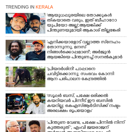
20 ആൺകുട്ടികളുടെ 200
TRENDING IN
KERALA
മീറ്റർ ഓട്ടം ഫൈനൽ
'ആയുധപ്പുരയിലെ തോക്കുകൾ
മത്സരത്തിനിടെ സിന്തറ്റിക്
തികയാതെ വരും, ഇത് ബീഹാറോ
ട്രാക്കിന് കുറുകെ ഓടുന്ന
യുപിയോ അല്ല';ആയങ്കിക്ക്
നായകൾ.
പിന്തുണയുമായി ആകാശ് തില്ലങ്കേരി
'എനിക്കയാളോട് വല്ലാത്ത സ്‌നേഹം
തോന്നുന്നു, മനസ്
നിങ്ങൾക്കൊപ്പമാണ്'; അർജുൻ
ആയങ്കിയെ പിന്തുണച്ച് സനൽകുമാർ
'പ്രിയദർശിനി' പാപ്പാനെ
ചവിട്ടിക്കൊന്നു; സംഭവം കോന്നി
ആന പരിപാലന കേന്ദ്രത്തിൽ
'സൂപ്പർ ബസ്, പക്ഷേ ഒരിക്കൽ
കയറിയവർ പിന്നീട് ഈ ബസിൽ
കയറില്ല; കെഎസ്ആർടിസിക്ക് നഷ്ടം
അരലക്ഷം രൂപയോളം'
"പിന്തുണ വേണ്ട,​ പക്ഷേ പിന്നിൽ നിന്ന്
കുത്തരുത് ", എംവി ജയരാജന്