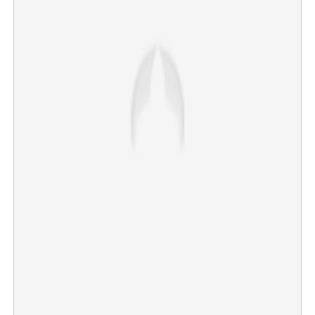
×
Share this link
Copy Link