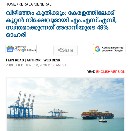
HOME /
KERALA /
GENERAL
CINEMA
വിഴിഞ്ഞം കുതിക്കും; കേരളത്തിലേക്ക്
കൂറ്റൻ നിക്ഷേവുമായി എം.എസ്.എസി,
OPINION
സ്വന്തമാക്കുന്നത് അദാനിയുടെ 49%
ഓഹരി
PHOTOS
Share
LIFESTYLE
1 MIN READ
| AUTHOR :
WEB DESK
PUBLISHED: JUNE 30, 2026 11:53 AM IST
READ
ENGLISH VERSION
SPIRITUAL
INFO+
ART
ASTRO