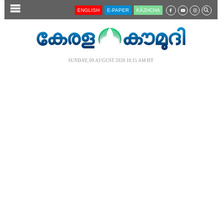
SECTIONS
ENGLISH
E-PAPER
KĀZHCHA
HOME
LATEST
SUNDAY, 09 AUGUST 2026 10.15 AM IST
AUDIO
NOTIFIED NEWS
POLL
KERALA
LOCAL
NEWS 360
CASE DIARY