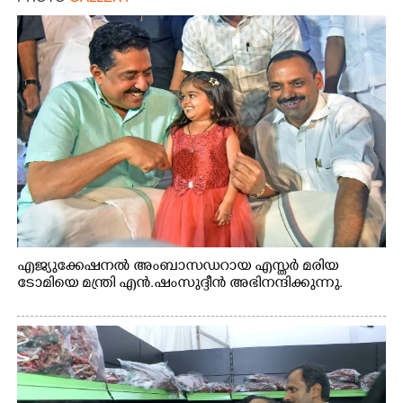
എജ്യുക്കേഷനൽ അംബാസഡറായ എസ്തർ മരിയ
ടോമിയെ മന്ത്രി എൻ.ഷംസുദ്ദീൻ അഭിനന്ദിക്കുന്നു.