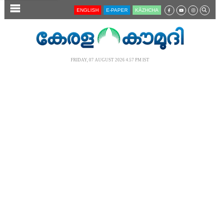
SECTIONS
ENGLISH
E-PAPER
KĀZHCHA
HOME
LATEST
FRIDAY, 07 AUGUST 2026 4.57 PM IST
AUDIO
NOTIFIED NEWS
POLL
KERALA
LOCAL
NEWS 360
CASE DIARY