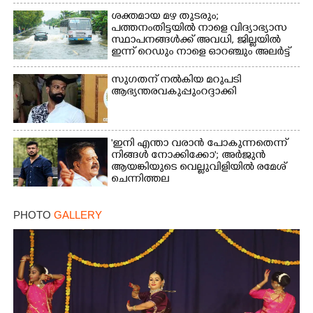
ശക്തമായ മഴ തുടരും;
പത്തനംതിട്ടയിൽ നാളെ വിദ്യാഭ്യാസ
സ്ഥാപനങ്ങൾക്ക് അവധി,​ ജില്ലയിൽ
ഇന്ന് റെ‌ഡും നാളെ ഓറഞ്ചും അലർട്ട്
സുഗതന് നൽകിയ മറുപടി
ആഭ്യന്തരവകുപ്പും റദ്ദാക്കി
'ഇനി എന്താ വരാൻ പോകുന്നതെന്ന്
നിങ്ങൾ നോക്കിക്കോ'; അർജുൻ
ആയങ്കിയുടെ വെല്ലുവിളിയിൽ രമേശ്
ചെന്നിത്തല
PHOTO
GALLERY