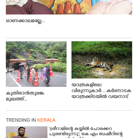
ഓണക്കാലമല്ലേ...
യാത്രകളിലെ
വിരുന്നുകാർ .. കർണാടക
കുതിരാൻതുരങ്ക
യാത്രക്കിടയിൽ വയനാട്
മുഖത്ത്...
അതിർത്തി കബിനിയിൽ
നിന്നും കണ്ണിൽകുടുങ്ങിയ
കടുവ.
TRENDING IN
KERALA
'ശ്രീറാമിന്റെ കയ്യിൽ ചോരക്കറ
പുരണ്ടിരുന്നു'; കെ എം ബഷീറിന്റെ