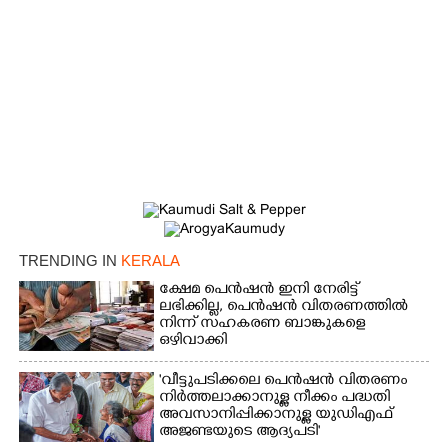
TRENDING IN
KERALA
ക്ഷേമ പെൻഷൻ ഇനി നേരിട്ട്
ലഭിക്കില്ല,​ പെൻഷൻ വിതരണത്തിൽ
നിന്ന് സഹകരണ ബാങ്കുകളെ
ഒഴിവാക്കി
'വീട്ടുപടിക്കലെ പെൻഷൻ വിതരണം
നിർത്തലാക്കാനുള്ള നീക്കം പദ്ധതി
അവസാനിപ്പിക്കാനുള്ള യുഡിഎഫ്
അജണ്ടയുടെ ആദ്യപടി'