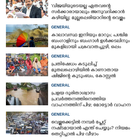
'വിജയ്‌യുടെയല്ല ഏതവന്റെ
സർക്കാരായാലും അനുവദിക്കാൻ
കഴിയില്ല; മുല്ലപ്പെരിയാറിന്റെ വെള്ളം
കൂട്ടുന്നത് മനസിൽ വച്ചാൽമതി'
GENERAL
കാലാവസ്ഥ ഇനിയും മാറും; പശ്ചിമ
ബംഗാളിനും ബംഗാൾ ഉൾക്കടലിനും
മുകളിലായി ചക്രവാതച്ചുഴി, ഒപ്പം
കള്ളക്കടൽ പ്രതിഭാസം
GENERAL
പ്രതിഷേധം കടുപ്പിച്ച്
മുതലപ്പൊഴിയിൽ കാണാതായ
ഷിജിന്റെ കുടുംബം, കോസ്റ്റൽ
പൊലീസ് സ്റ്റേഷനുമുന്നിൽ
GENERAL
കുത്തിയിരിക്കുന്നു
പ്രളയ ദുരിതാശ്വാസ
പ്രവർത്തനത്തിനെത്തിയ
വാഹനത്തിന് പിഴ; മോട്ടോർ വാഹന
വകുപ്പ് ഉദ്യോഗസ്ഥന് സസ്പെൻഷൻ
GENERAL
വെള്ളക്കെട്ടിൽ നമ്പർ പ്ലേറ്റ്
നഷ്‌ടമായാൽ എന്ത് ചെയ്യും? നിയമം
തെറ്റിച്ചാൽ പിഴ വീഴാം