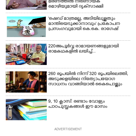
മരണത്തിൽ നിർണായക
മൊഴിയുമായി ദൃക്‌സാക്ഷി
'ഷെഡ് മാത്രമല്ല, അടിയിലുള്ളതും
മാന്തിയെടുക്കാനാവും' പ്രകോപന
പ്രസംഗവുമായി കെ.കെ. രാഗേഷ്
220 അപൂർവ്വ രാമായണങ്ങളുമായി
രാമകഥകളിൽ ലയിച്ച്...
260 രൂപയിൽ നിന്ന് 320 രൂപയിലെത്തി,
അടുക്കളയിലെ നിത്യോപയോഗ
സാധനം വാങ്ങിയാൽ കൈപൊള്ളും
9, 10 ക്ലാസ്: രണ്ടാം വോള്യം
പാഠപുസ്തകങ്ങൾ ഈ മാസം
ADVERTISEMENT