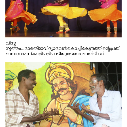
വിസ്മ
നൃത്തം...ഭാരതീയ വിദ്യാഭവൻ കൊച്ചി കേന്ദ്രത്തിന്റെ പ്രതി
മാസ സാംസ്കാരി പരിപാടിയുടെ ഭാഗമായി ടി.ഡി
റോഡിലെ ഭാരതീയ വിദ്യാഭവൻ സർദാർ പട്ടേൽ
സഭാഗൃഹത്തിൽ പ്രശസ്ത കഥക് നർത്തകി എം.
അക്ഷത അവതരിപ്പിച്ച ലയ നമൻ കഥകിൽ നിന്ന്