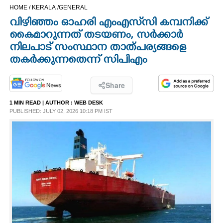
HOME /
KERALA /
GENERAL
CINEMA
വിഴിഞ്ഞം ഓഹരി എംഎസ്‌സി കമ്പനിക്ക്
കൈമാറുന്നത് തടയണം,​ സർക്കാർ
OPINION
നിലപാട് സംസ്ഥാന താത്പര്യങ്ങളെ
തകർക്കുന്നതെന്ന് സിപിഎം
PHOTOS
Share
LIFESTYLE
1 MIN READ
| AUTHOR :
WEB DESK
PUBLISHED: JULY 02, 2026 10:18 PM IST
SPIRITUAL
INFO+
ART
ASTRO