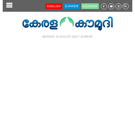
SECTIONS
ENGLISH
E-PAPER
KĀZHCHA
HOME
LATEST
MONDAY, 10 AUGUST 2026 7.28 PM IST
AUDIO
NOTIFIED NEWS
POLL
KERALA
LOCAL
NEWS 360
CASE DIARY