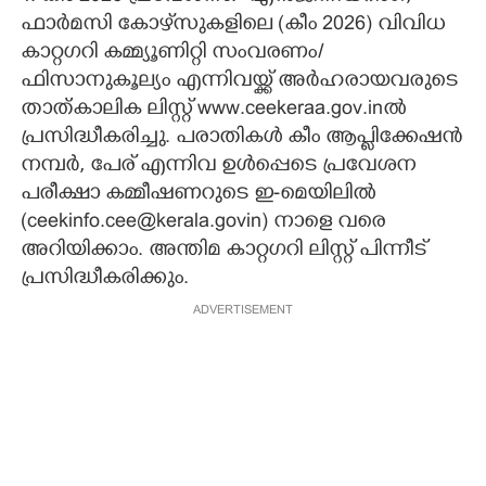
ഫാർമസി കോഴ്‌സുകളിലെ (കീം 2026) വിവിധ
CARTOONS
കാറ്റഗറി കമ്മ്യൂണിറ്റി സംവരണം/
ഫിസാനുകൂല്യം എന്നിവയ്ക്ക്‌ അർഹരായവരുടെ
LITERATURE
താത്കാലിക ലിസ്റ്റ് www.ceekeraa.gov.inൽ
പ്രസിദ്ധീകരിച്ചു. പരാതികൾ കീം ആപ്ലിക്കേഷൻ
നമ്പർ, പേര്‌ എന്നിവ ഉൾപ്പെടെ പ്രവേശന
ZOOM
പരീക്ഷാ കമ്മീഷണറുടെ ഇ-മെയിലിൽ
(ceekinfo.cee@kerala.govin) നാളെ വരെ
CONTACT US
അറിയിക്കാം. അന്തിമ കാറ്റഗറി ലിസ്റ്റ്‌ പിന്നീട്‌
പ്രസിദ്ധീകരിക്കും.
ADVERTISEMENT