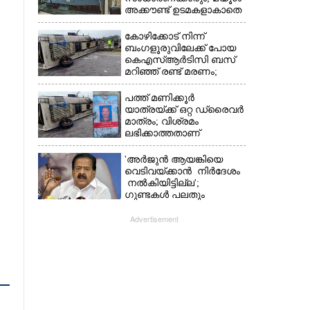
അക്കൗണ്ട് ഉടമകളാകാതെ
ശ്രദ്ധിക്കുക,
നിർദ്ദേശങ്ങളുമായി
കോഴിക്കോട് നിന്ന്
പൊലീസ്
ബംഗളൂരുവിലേക്ക് പോയ
കെഎസ്‌ആർടിസി ബസ്
മറിഞ്ഞ് രണ്ട് മരണം;
നിരവധിപേർ
ഗുരുതരാവസ്ഥയിൽ
പത്ത് മണിക്കൂർ
യാത്രയ്‌ക്ക് ഒറ്റ ഡ്രൈവർ
മാത്രം; വിശ്രമം
ലഭിക്കാത്തതാണ്
കെഎസ്‌ആർടിസി
അപകടത്തിന്
'അർജുൻ ആയങ്കിയെ
കാരണമെന്ന് വിമർശനം
വെടിവയ്ക്കാൻ നിർദേശം
നൽകിയിട്ടില്ല';
ഗുണ്ടകൾ പലതും
പറയുമെന്ന് രമേശ്
ചെന്നിത്തല
Advertisement