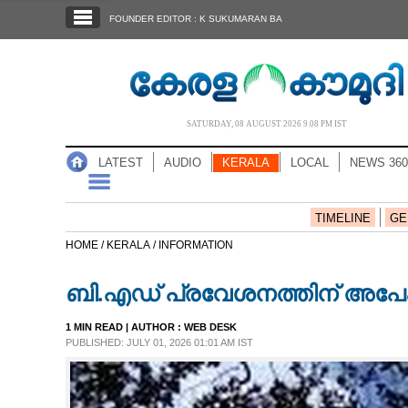
SECTIONS
FOUNDER EDITOR : K SUKUMARAN BA
HOME
LATEST
AUDIO
SATURDAY, 08 AUGUST 2026 9.08 PM IST
NOTIFIED NEWS
LATEST
AUDIO
KERALA
LOCAL
NEWS 360
POLL
KERALA
TIMELINE
GE
HOME /
KERALA /
INFORMATION
LOCAL
ബി.എഡ് പ്രവേശനത്തിന് അപേക്
NEWS 360
1 MIN READ
| AUTHOR :
WEB DESK
PUBLISHED: JULY 01, 2026 01:01 AM IST
CASE DIARY