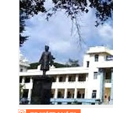
CINEMA
OPINION
PHOTOS
LIFESTYLE
SPIRITUAL
INFO+
ART
ASTRO