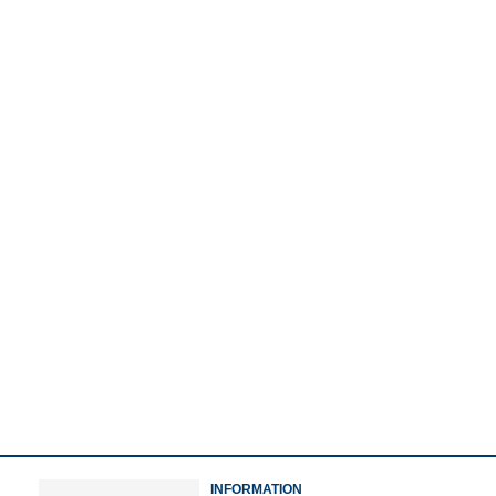
Watch More
Copy Link
നത്തിന് അപേക്ഷിക്കാം
INFORMATION