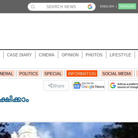
ENGLISH |
KĀZHCHA
CASE DIARY
CINEMA
OPINION
PHOTOS
LIFESTYLE
NERAL
POLITICS
SPECIAL
INFORMATION
SOCIAL MEDIA
Share
ഷിക്കാം