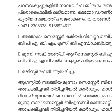
പഠനവകുപ്പുകളിൽ നാലുവർഷ ബിരുദം രണ്ടാം
പ്രൊഫൈലിൽ ലഭ്യമാണ്. മെമ്മോ ഡൗൺലോഡ
കൃത്യ സമയത്ത് ഹാജരാകണം. വിവരങ്ങൾ admi
: 0471 2308328, 9188524612.
 അഞ്ചാം സെമസ്റ്റർ കരിയർ റിലേറ്റഡ് ബ
ബി.പി.എ, ബി.എം.എസ്, ബി.എസ്.ഡബ്ല്യൂ എന
 മൂന്ന്, നാല്, അഞ്ച്, ആറ് സെമസ്റ്റർ ബ
ബി.പി.എ എന്നീ പരീക്ഷകളുടെ വിജ്ഞാപനം പ്
 രജിസ്ട്രേഷൻ ആരംഭിച്ചു.
ആഗസ്റ്റിൽ നടത്തിയ മൂന്നാം സെമസ്റ്റർ ബിടെ
അപേക്ഷിച്ചവർ തിരിച്ചറിയൽ കാർഡും, ഹാൾടി
റീവാല്യുവേഷൻ സെക്ഷനിൽ ഹാജരാകണം. വ
മൂന്ന്, നാല് സെമസ്റ്റർ ബിഎസ്‍സി മാത്തമാറ
അപേക്ഷിച്ചവർ തിരിച്ചറിയൽ കാർഡും, ഹാൾടി