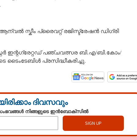
.
ആന്വൽ സ്കീം പ്രൈവറ്റ് രജിസ്ട്രേഷൻ ഡിഗ്രി
സ്റ്റർ ഇന്റഗ്രേറ്റഡ് പഞ്ചവത്സര ബി.എ/ബി.കോം/
 ടൈംടേബിൾ പ്രസിദ്ധീകരിച്ചു.
യിരിക്കാം ദിവസവും
 സംഭവങ്ങൾ നിങ്ങളുടെ ഇൻബോക്സിൽ
Share this link