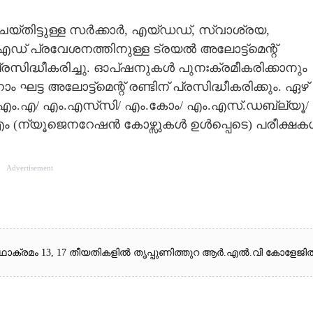
തിട്ടുള്ള സർക്കാർ, എയ്ഡഡ്, സ്വാശ്രയ,
ഡ് പ്രവേശനത്തിനുള്ള ട്രയൽ അലോട്ട്മെന്റ്
d2026 പ്രസിദ്ധീകരിച്ചു. ഓപ്ഷനുകൾ പുനഃക്രമീകരിക്കാനും
നാം ഘട്ട അലോട്ട്മെന്റ് രണ്ടിന് പ്രസിദ്ധീകരിക്കും. ഏഴ്
റർ എം.എ/ എം.എസ്‍സി/ എം.കോം/ എം.എസ്.ഡബ്ല്യൂ/
എം (ന്യൂജെനറേഷൻ കോഴ്സുകൾ ഉൾപ്പെടെ) പരീക്ഷക
Advertisement
കൾ യഥാക്രമം 13, 17 തീയതികളിൽ തൃപ്പുണിത്തുറ ആർ.എൽ.വി കോളേജി