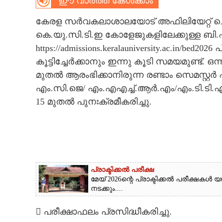
ഈ വാർത്ത കേൾക്കാം
CARTOONS
കേരള സർവകലാശാലയോട് അഫിലിയേറ്റ് ചെയ്
കെ.യു.സി.ടി.ഇ കോളേജുകളിലേക്കുള്ള ബി.എ
LITERATURE
https://admissions.keralauniversity.ac.in/be
കൂട്ടിച്ചേർക്കാനും ഇന്നു കൂടി സമയമുണ്ട്. ഒന്
മുതൽ ആരംഭിക്കാനിരുന്ന രണ്ടാം സെമസ്റ്
ZOOM
എം.സി.ജെ/ എം.എഎച്ച്.ആർ.എം/എം.ടി.ടി.
15 മുതൽ പുനഃക്രമീകരിച്ചു.
CONTACT US
പ്രാക്ടിക്കൽ പരീക്ഷ
മേയ് 2026ന്റെ പ്രാക്ടിക്കൽ പരീക്ഷ
നടക്കും....
 പരീക്ഷാഫലം പ്രസിദ്ധീകരിച്ചു.