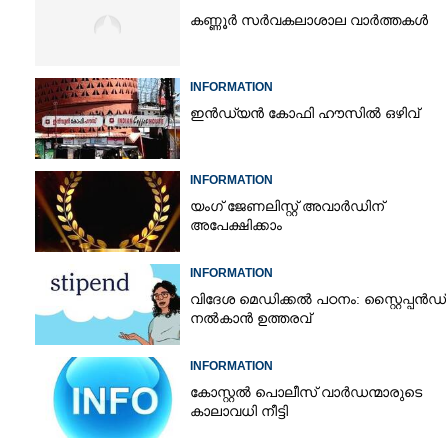
കണ്ണൂർ സർവകലാശാല വാർത്തകൾ
INFORMATION
ഇൻഡ്യൻ കോഫി ഹൗസിൽ ഒഴിവ്
INFORMATION
യംഗ് ജേണലിസ്റ്റ് അവാർഡിന്
അപേക്ഷിക്കാം
INFORMATION
വിദേശ മെഡിക്കൽ പഠനം: സ്റ്റൈപ്പൻഡ്
നൽകാൻ ഉത്തരവ്
INFORMATION
കോസ്റ്റൽ പൊലീസ് വാർഡന്മാരുടെ
കാലാവധി നീട്ടി