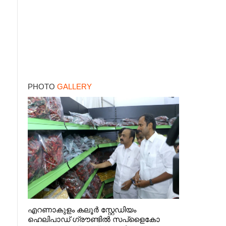
PHOTO
GALLERY
എറണാകുളം കലൂർ സ്റ്റേഡിയം
ഹെലിപാഡ് ഗ്രൗണ്ടിൽ സപ്ളൈകോ