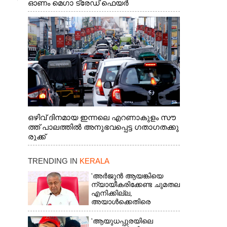
ഓണം മെഗാ ട്രേഡ് ഫെയർ
സംസ്ഥാനതല ഉദ്ഘാടനം നിർവഹിച്ച്
സ്റ്റാൾ സന്ദർശിക്കുന്ന മുഖ്യമന്ത്രി വി.ഡി.
സതീശൻ. മന്ത്രി അനൂപ് ജേക്കബ് സമീപം
ഒഴിവ് ദിനമായ ഇന്നലെ എറണാകുളം സൗ
ത്ത് പാലത്തിൽ അനുഭവപ്പെട്ട ഗതാഗതക്കു
രുക്ക്
TRENDING IN
KERALA
'അർജുൻ ആയങ്കിയെ
ന്യായീകരിക്കേണ്ട ചുമതല
എനിക്കില്ല,
അയാൾക്കെതിരെ
നടപടിയെടുത്തോട്ടെ'
'ആയുധപ്പുരയിലെ