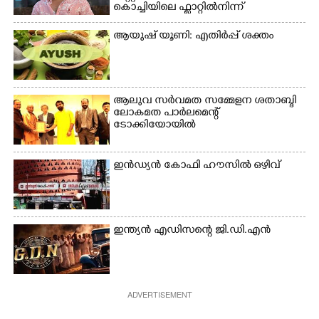
കൊച്ചിയിലെ ഫ്ലാറ്റിൽനിന്ന്
ആയുഷ് യൂണി: എതിർപ്പ് ശക്തം
ആലുവ സർവമത സമ്മേളന ശതാബ്ദി
ലോകമത പാർലമെന്റ്
ടോക്കിയോയിൽ
ഇൻഡ്യൻ കോഫി ഹൗസിൽ ഒഴിവ്
ഇന്ത്യൻ എഡിസന്റെ ജി.ഡി.എൻ
ADVERTISEMENT