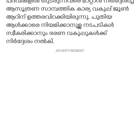
പദവികളിൽ തുടരുന്നവരെ മാറ്റാൻ നിർദ്ദേശിച്ച്
ആസൂത്രണ സാമ്പത്തിക കാര്യ വകുപ്പ് ജൂൺ
ആറിന് ഉത്തരവിറക്കിയിരുന്നു. പുതിയ
ആൾക്കാരെ നിയമിക്കാനുള്ള നടപടികൾ
സ്വീകരിക്കാനും ഭരണ വകുപ്പുകൾക്ക്
നിർദ്ദേശം നൽകി.
ADVERTISEMENT