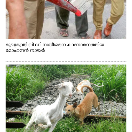
മുഖ്യമന്ത്രി വി.ഡി.സതീശനെ കാണാനെത്തിയ
മോഹനൻ നായർ