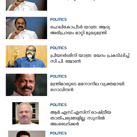
POLITICS
ഹെലികോപ്ടർ യാത്ര: ആദ്യ
അഭിപ്രായം മാറ്റി മുഖ്യമന്ത്രി
POLITICS
പ്രിയദർശിനി യാത്ര: ഖേദം പ്രകടിപ്പിച്ച്
സി.പി. ജോൺ
POLITICS
മന്ത്രിമാരുടെ മനോനില വ്യക്തമായി:
ഗോവിന്ദൻ
POLITICS
ആർ.എസ്.എസിന് രാഷ്ട്രീയ
താത്പര്യങ്ങളില്ല: സുനിൽ
അംബേദ്ക്കർ
POLITICS