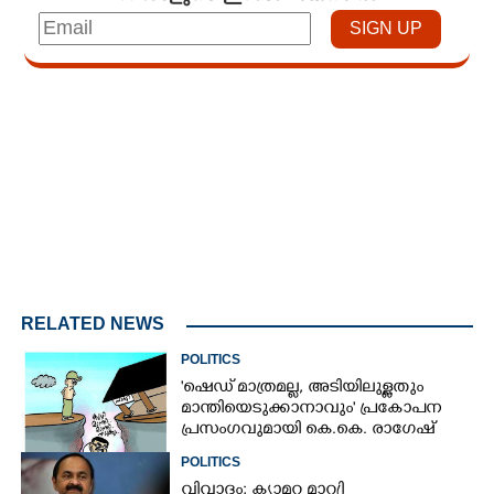
Loaded
:
3.29%
/
Mute
RELATED NEWS
POLITICS
'ഷെഡ് മാത്രമല്ല, അടിയിലുള്ളതും
മാന്തിയെടുക്കാനാവും' പ്രകോപന
പ്രസംഗവുമായി കെ.കെ. രാഗേഷ്
POLITICS
വിവാദം; ക്യാമറ മാറ്രി