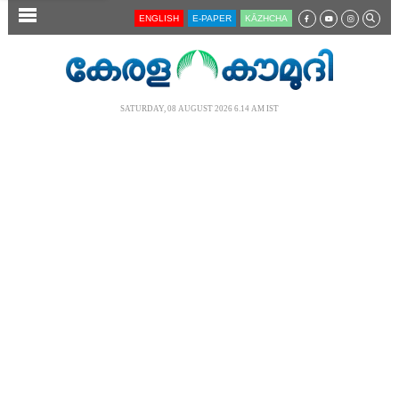
SECTIONS
ENGLISH
E-PAPER
KĀZHCHA
HOME
LATEST
SATURDAY, 08 AUGUST 2026 6.14 AM IST
AUDIO
NOTIFIED NEWS
POLL
KERALA
LOCAL
NEWS 360
CASE DIARY