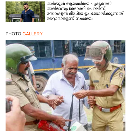
അർജുൻ ആയങ്കിയെ പൂട്ടേണ്ടത്
അഭിമാനപ്രശ്നമാക്കി പൊലീസ്,
സാേഷ്യൽ മീഡിയ ഉപയോഗിക്കുന്നത്
മറ്റൊരാളെന്ന് സംശയം
PHOTO
GALLERY