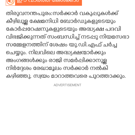
ഈ വാർത്ത കേൾക്കാം
CARTOONS
തിരുവനന്തപുരം:സർക്കാർ വകുപ്പുകൾക്ക്
കീഴിലുള്ള ക്ഷേമനിധി ബോർഡുകളുടെയും
LITERATURE
കോർപ്പറേഷനുകളുടെയും അദ്ധ്യക്ഷ പദവി
വിഭജിക്കുന്നത് സംബന്ധിച്ച് നടപ്പു നിയമസഭാ
സമ്മേളനത്തിന് ശേഷം യു.ഡി.എഫ് ചർച്ച
ZOOM
ചെയ്യും. നിലവിലെ അദ്ധ്യക്ഷന്മാർക്കും
അംഗങ്ങൾക്കും രാജി സമർപ്പിക്കാനുള്ള
CONTACT US
നിർദ്ദേശം രേഖാമൂലം സർക്കാർ നൽകി
കഴിഞ്ഞു. സ്വയം മാറാത്തവരെ പുറത്താക്കും.
ADVERTISEMENT