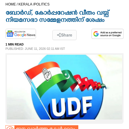
HOME /
KERALA /
POLITICS
CINEMA
ബോർഡ്,​ കോർപ്പറേഷൻ വീതം വയ്പ്
നിയമസഭാ സമ്മേളനത്തിന് ശേഷം
OPINION
Share
PHOTOS
1 MIN READ
PUBLISHED: JUNE 11, 2026 02:11 AM IST
LIFESTYLE
SPIRITUAL
INFO+
ART
ASTRO