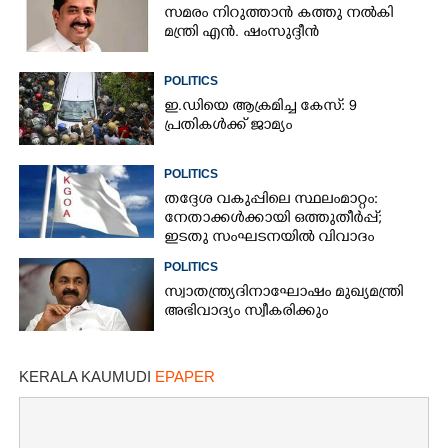
സമരം നിറുത്താൻ കത്തു നൽകി
മന്ത്രി എൻ. ഷംസുദ്ദീൻ
POLITICS
ഇ.ഡിയെ ആക്രമിച്ച കേസ്: 9
പ്രതികൾക്ക് ജാമ്യം
POLITICS
തദ്ദേശ വകുപ്പിലെ സ്ഥലംമാറ്റം:
നേതാക്കൾക്കായി ഒത്തുതീർപ്പ്;
ഇടതു സംഘടനയിൽ വിവാദം
POLITICS
സ്വാതന്ത്ര്യദിനാഘോഷം മുഖ്യമന്ത്രി
അഭിവാദ്യം സ്വീകരിക്കും
KERALA KAUMUDI
EPAPER