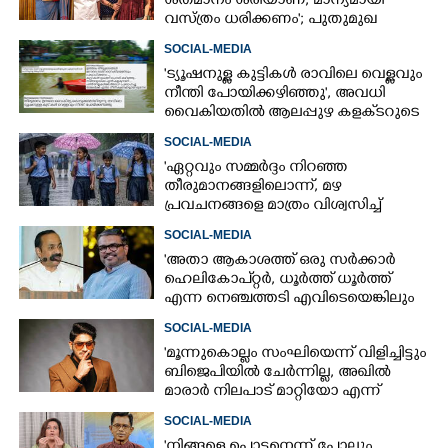
ശതമാനം ശരിയാണ്, മാന്യമായി
വസ്ത്രം ധരിക്കണം'; പുതുമുഖ
നടിക്കെതിരെ രൂക്ഷ വിമർശനം
SOCIAL-MEDIA
'ട്യൂഷനുള്ള കുട്ടികൾ രാവിലെ വെള്ളവും
നീന്തി പോയിക്കഴിഞ്ഞു', അവധി
വൈകിയതിൽ ആലപ്പുഴ കളക്‌ടറുടെ
പേജിൽ രൂക്ഷ വിമർശനം
SOCIAL-MEDIA
"ഏറ്റവും സമ്മർദ്ദം നിറഞ്ഞ
തീരുമാനങ്ങളിലൊന്ന്,​ മഴ
പ്രവചനങ്ങളെ മാത്രം വിശ്വസിച്ച്
അവധി പ്രഖ്യാപിക്കാൻ കഴിയില്ല"
SOCIAL-MEDIA
'അതാ ആകാശത്ത് ഒരു സർക്കാർ
ഹെലികോപ്റ്റർ, ധൂർത്ത് ധൂർത്ത്
എന്ന നെഞ്ചത്തടി എവിടെയെങ്കിലും
കേട്ടോ?'
SOCIAL-MEDIA
'മൂന്നുകൊല്ലം സംഘിയെന്ന് വിളിച്ചിട്ടും
ബിജെപിയിൽ ചേർന്നില്ല, അഖിൽ
മാരാർ നിലപാട് മാറ്റിയോ എന്ന്
ചിന്തിച്ചാൽ മനസിലാകും'
SOCIAL-MEDIA
'നിങ്ങളെ പൊട്ടനെന്ന് പോലും