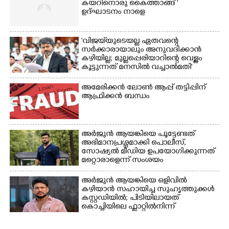
കയറിനൊരു കൈത്താങ്ങ് '
ഉദ്ഘാടനം നാളെ
'വിജയ്‌യുടെയല്ല ഏതവന്റെ
സർക്കാരായാലും അനുവദിക്കാൻ
കഴിയില്ല; മുല്ലപ്പെരിയാറിന്റെ വെള്ളം
കൂട്ടുന്നത് മനസിൽ വച്ചാൽമതി'
അമേരിക്കൻ ലോൺ ആപ്പ് തട്ടിപ്പിന്
ആഫ്രിക്കൻ ബന്ധം
അർജുൻ ആയങ്കിയെ പൂട്ടേണ്ടത്
അഭിമാനപ്രശ്നമാക്കി പൊലീസ്,
സാേഷ്യൽ മീഡിയ ഉപയോഗിക്കുന്നത്
മറ്റൊരാളെന്ന് സംശയം
അർജുൻ ആയങ്കിയെ ഒളിവിൽ
കഴിയാൻ സഹായിച്ച സുഹൃത്തുക്കൾ
കസ്റ്റഡിയിൽ; പിടിയിലായത്
കൊച്ചിയിലെ ഫ്ലാറ്റിൽനിന്ന്