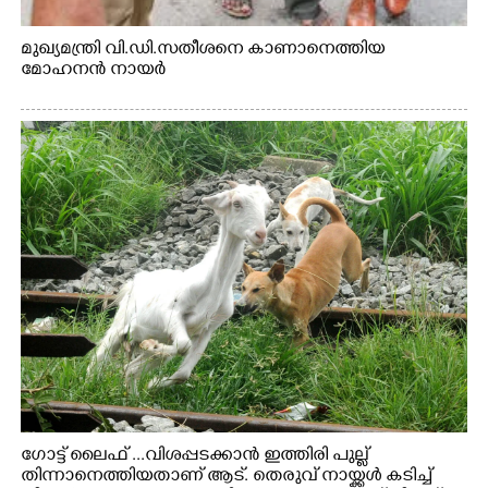
മുഖ്യമന്ത്രി വി.ഡി.സതീശനെ കാണാനെത്തിയ
മോഹനൻ നായർ
ഗോട്ട് ലൈഫ് ...വിശപ്പടക്കാൻ ഇത്തിരി പുല്ല്
തിന്നാനെത്തിയതാണ് ആട്. തെരുവ് നായ്ക്കൾ കടിച്ച്