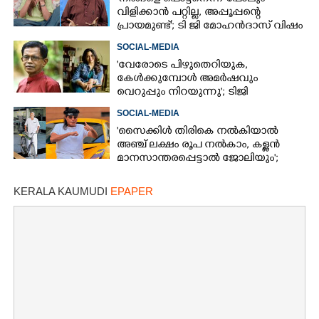
വിളിക്കാൻ പറ്റില്ല, അപ്പൂപ്പന്റെ
പ്രായമുണ്ട്'; ടി ജി മോഹൻദാസ് വിഷം
തുപ്പുന്ന മനുഷ്യനെന്ന് രഞ്ജിനി
SOCIAL-MEDIA
'വേരോടെ പിഴുതെറിയുക,
കേൾക്കുമ്പോൾ അമർഷവും
വെറുപ്പും നിറയുന്നു'; ടിജി
മോഹൻദാസിനെതിരെ അഞ്ജലി
SOCIAL-MEDIA
മേനോൻ
'സൈക്കിൾ തിരികെ നൽകിയാൽ
അഞ്ച് ലക്ഷം രൂപ നൽകാം, കള്ളൻ
മാനസാന്തരപ്പെട്ടാൽ ജോലിയും';
വാഗ്ദാനവുമായി ബോച്ചെ
KERALA KAUMUDI
EPAPER