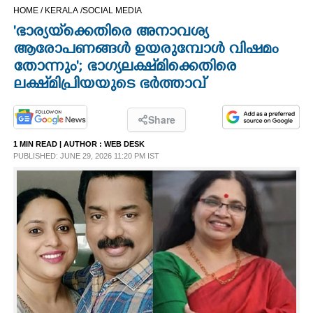
HOME /
KERALA /
SOCIAL MEDIA
CINEMA
'ഭാര്യയ്‌ക്കെതിരെ അനാവശ്യ
ആരോപണങ്ങൾ ഉയരുമ്പോൾ വിഷമം
OPINION
തോന്നും'; ഭാഗ്യലക്ഷ്‌മിക്കെതിരെ
ലക്ഷ്‌മിപ്രിയയുടെ ഭർത്താവ്
PHOTOS
Share
LIFESTYLE
1 MIN READ
| AUTHOR :
WEB DESK
PUBLISHED: JUNE 29, 2026 11:20 PM IST
SPIRITUAL
INFO+
ART
ASTRO