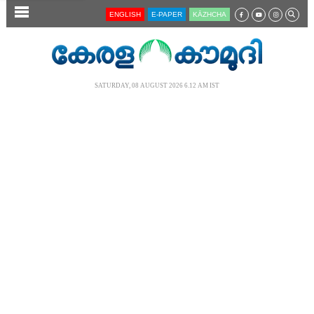
SECTIONS
ENGLISH
E-PAPER
KĀZHCHA
HOME
LATEST
SATURDAY, 08 AUGUST 2026 6.12 AM IST
AUDIO
NOTIFIED NEWS
POLL
KERALA
LOCAL
NEWS 360
CASE DIARY