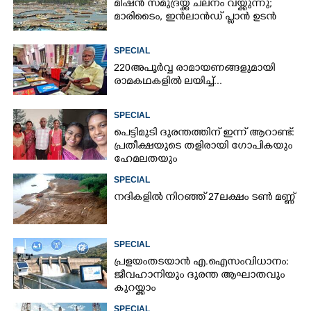
മിഷൻ സമുദ്ര‌യ്ക്ക് ചലനം വയ്ക്കുന്നു;
മാരിടൈം, ഇൻലാൻഡ് പ്ലാൻ ഉടൻ
SPECIAL
220 അപൂർവ്വ രാമായണങ്ങളുമായി
രാമകഥകളിൽ ലയിച്ച്...
SPECIAL
പെട്ടിമുടി ദുരന്തത്തിന് ഇന്ന് ആറാണ്ട്:
പ്രതീക്ഷയുടെ തളിരായി ഗോപികയും
ഹേമലതയും
SPECIAL
നദികളിൽ നിറഞ്ഞ് 27ലക്ഷം ടൺ മണ്ണ്
SPECIAL
പ്രളയം തടയാൻ എ.ഐ സംവിധാനം:
ജീവഹാനിയും ദുരന്ത ആഘാതവും
കുറയ്ക്കാം
SPECIAL