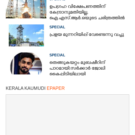
ഉപഗ്രഹ വിക്ഷേപണത്തിന്
കേന്ദ്രാനുമതിയില്ല,​
ഐ.എസ്.ആർ.ഒയുടെ ചരിത്രത്തിൽ
ആദ്യം
SPECIAL
പ്ര​ളയ മു​ന്ന​റി​യി​പ്പ് ​വേണ്ടെന്നു വച്ചു
SPECIAL
തെങ്ങുകയറ്റം മുബഷീറിന്
പാഠമായി:സർക്കാർ ജോലി
കൈപ്പിടിയിലായി
KERALA KAUMUDI
EPAPER