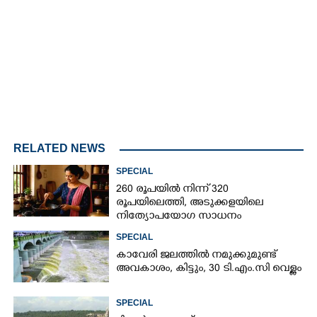
3.34%
/
Mute
RELATED NEWS
SPECIAL
260 രൂപയിൽ നിന്ന് 320
രൂപയിലെത്തി, അടുക്കളയിലെ
നിത്യോപയോഗ സാധനം
വാങ്ങിയാൽ കൈപൊള്ളും
SPECIAL
കാവേരി ജലത്തിൽ നമുക്കുമുണ്ട്
അവകാശം, കിട്ടും, 30 ടി.എം.സി വെള്ളം
SPECIAL