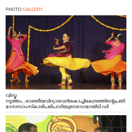
PHOTO
GALLERY
വിസ്മ
നൃത്തം...ഭാരതീയ വിദ്യാഭവൻ കൊച്ചി കേന്ദ്രത്തിന്റെ പ്രതി
മാസ സാംസ്കാരി പരിപാടിയുടെ ഭാഗമായി ടി.ഡി
റോഡിലെ ഭാരതീയ വിദ്യാഭവൻ സർദാർ പട്ടേൽ
സഭാഗൃഹത്തിൽ പ്രശസ്ത കഥക് നർത്തകി എം.
അക്ഷത അവതരിപ്പിച്ച ലയ നമൻ കഥകിൽ നിന്ന്