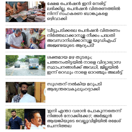
ക്ഷേമ പെൻഷൻ ഇനി നേരിട്ട്
ലഭിക്കില്ല,​ പെൻഷൻ വിതരണത്തിൽ
നിന്ന് സഹകരണ ബാങ്കുകളെ
ഒഴിവാക്കി
'വീട്ടുപടിക്കലെ പെൻഷൻ വിതരണം
നിർത്തലാക്കാനുള്ള നീക്കം പദ്ധതി
അവസാനിപ്പിക്കാനുള്ള യുഡിഎഫ്
അജണ്ടയുടെ ആദ്യപടി'
ശക്തമായ മഴ തുടരും;
പത്തനംതിട്ടയിൽ നാളെ വിദ്യാഭ്യാസ
സ്ഥാപനങ്ങൾക്ക് അവധി,​ ജില്ലയിൽ
ഇന്ന് റെ‌ഡും നാളെ ഓറഞ്ചും അലർട്ട്
സുഗതന് നൽകിയ മറുപടി
ആഭ്യന്തരവകുപ്പും റദ്ദാക്കി
'ഇനി എന്താ വരാൻ പോകുന്നതെന്ന്
നിങ്ങൾ നോക്കിക്കോ'; അർജുൻ
ആയങ്കിയുടെ വെല്ലുവിളിയിൽ രമേശ്
ചെന്നിത്തല