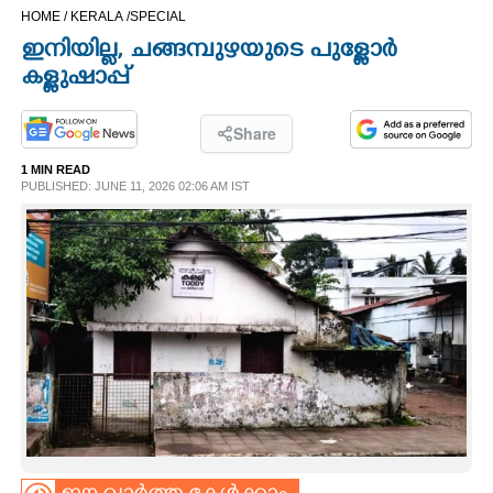
HOME /
KERALA /
SPECIAL
CINEMA
ഇനിയില്ല, ചങ്ങമ്പുഴയുടെ പുള്ളോർ
കള്ളുഷാപ്പ്
OPINION
Share
PHOTOS
1 MIN READ
PUBLISHED: JUNE 11, 2026 02:06 AM IST
LIFESTYLE
SPIRITUAL
INFO+
ART
ASTRO