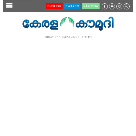
SECTIONS
ENGLISH
E-PAPER
KĀZHCHA
HOME
LATEST
FRIDAY, 07 AUGUST 2026 4.54 PM IST
AUDIO
NOTIFIED NEWS
POLL
KERALA
LOCAL
NEWS 360
CASE DIARY