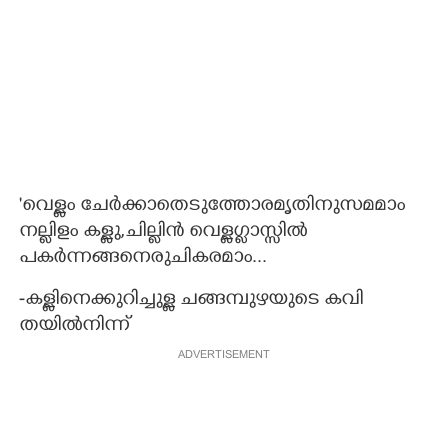
"വെള്ളം ചേർക്കാതെടുത്തോരമൃതിനുസമമാം
നല്ലിളം കള്ളു,ചില്ലിന്‍ വെള്ളഗ്ലാസ്സിൽ
പകർന്നങ്ങനെരുചികരമാം...
-കള്ളി​നെക്കുറി​ച്ചുള്ള ചങ്ങമ്പുഴയുടെ കവി​
തയിൽനിന്ന്
ADVERTISEMENT