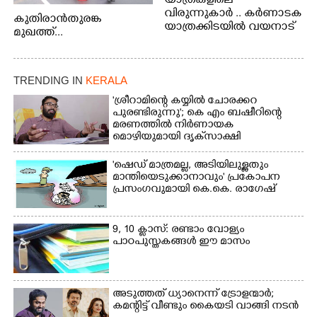
യാത്രകളിലെ
വിരുന്നുകാർ .. കർണാടക
കുതിരാൻതുരങ്ക
യാത്രക്കിടയിൽ വയനാട്
മുഖത്ത്...
അതിർത്തി കബിനിയിൽ
നിന്നും കണ്ണിൽകുടുങ്ങിയ
കടുവ.
TRENDING IN
KERALA
'ശ്രീറാമിന്റെ കയ്യിൽ ചോരക്കറ
പുരണ്ടിരുന്നു'; കെ എം ബഷീറിന്റെ
മരണത്തിൽ നിർണായക
മൊഴിയുമായി ദൃക്‌സാക്ഷി
'ഷെഡ് മാത്രമല്ല, അടിയിലുള്ളതും
മാന്തിയെടുക്കാനാവും' പ്രകോപന
പ്രസംഗവുമായി കെ.കെ. രാഗേഷ്
9, 10 ക്ലാസ്: രണ്ടാം വോള്യം
പാഠപുസ്തകങ്ങൾ ഈ മാസം
അടുത്തത് ധ്യാനെന്ന് ട്രോളന്മാർ;
കമന്റിട്ട് വീണ്ടും കൈയടി വാങ്ങി നടൻ