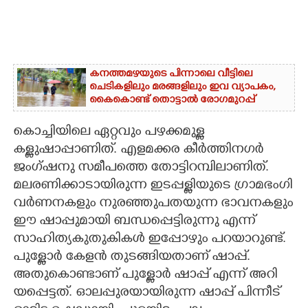
കനത്തമഴയുടെ പിന്നാലെ വീട്ടിലെ
ചെടികളിലും മരങ്ങളിലും ഇവ വ്യാപകം,
കൈകൊണ്ട് തൊട്ടാൽ രോഗമുറപ്പ്
കൊച്ചിയിലെ ഏറ്റവും പഴക്കമുള്ള
കള്ളുഷാപ്പാണിത്. എളമക്കര കീർത്തിനഗർ
ജംഗ്ഷനു സമീപത്തെ തോട്ടിറമ്പിലാണിത്.
മലരണിക്കാടായിരുന്ന ഇടപ്പള്ളിയുടെ ഗ്രാമഭംഗി
വർണനകളും നുരഞ്ഞുപതയുന്ന ഭാവനകളും
ഈ ഷാപ്പുമായി ബന്ധപ്പെട്ടിരുന്നു എന്ന്
സാഹിത്യകുതുകികൾ ഇപ്പോഴും പറയാറുണ്ട്.
പുള്ളോർ കേളൻ തുടങ്ങി​യതാണ് ഷാപ്പ്.
അതുകൊണ്ടാണ് പുള്ളോർ ഷാപ്പ് എന്ന് അറി​
യപ്പെട്ടത്. ഓലപ്പുരയായി​രുന്ന ഷാപ്പ് പി​ന്നീട്