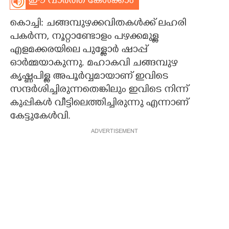
ഈ വാർത്ത കേൾക്കാം
CARTOONS
കൊച്ചി: ചങ്ങമ്പുഴക്കവിതകൾക്ക് ലഹരി
പകർന്ന, നൂറ്റാണ്ടോളം പഴക്കമുള്ള
LITERATURE
എളമക്കരയിലെ പുള്ളോർ ഷാപ്പ്
ഓർമ്മയാകുന്നു. മഹാകവി ചങ്ങമ്പുഴ
കൃഷ്ണപിള്ള അപൂർവ്വമായാണ് ഇവിടെ
ZOOM
സന്ദർശിച്ചിരുന്നതെങ്കിലും ഇവിടെ നിന്ന്
കുപ്പികൾ വീട്ടിലെത്തിച്ചിരുന്നു എന്നാണ്
CONTACT US
കേട്ടുകേൾവി.
ADVERTISEMENT