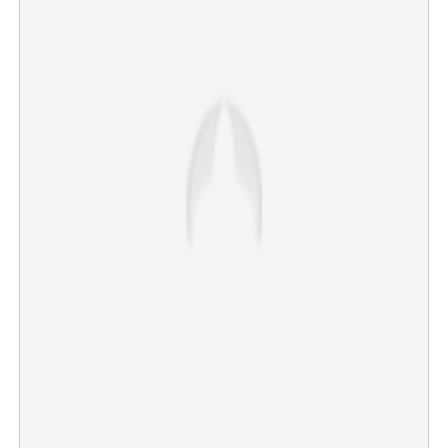
×
Share this link
Copy Link