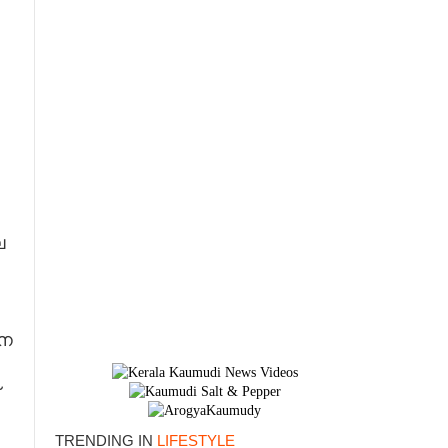
െ
ീന
×
TRENDING IN
LIFESTYLE