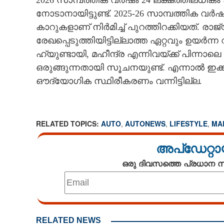
2026 സാമ്പത്തിക വർഷം 24 ലക്ഷത്തിലധിക
നോടാനായിട്ടുണ്ട്. 2025-26 സാമ്പത്തിക വർഷ
കാറുകളാണ് നിർമിച്ച് പുറത്തിറക്കിയത്. 
രേഖപ്പെടുത്തിയിട്ടില്ലാത്ത ഏറ്റവും ഉയ
ഹ്യുണ്ടായി,​ മഹീന്ദ്ര എന്നിവയ്ക്ക് പിന്നാ
ബോഡി ക്വാളിറ
ഒരുങ്ങുന്നതായി സൂചനയുണ്ട്. എന്നാൽ ഇക്
ഏശിയില്ല: ഈ ക
ലഭിച്ചത് 1.90 ല
ഔദ്യോഗിക സ്ഥിരീകരണം വന്നിട്ടില്ല.
RELATED TOPICS:
AUTO
,
AUTONEWS
,
LIFESTYLE
,
MA
അപ്ഡേറ്റാ
ഒരു ദിവസത്തെ പ്രധാന
RELATED NEWS