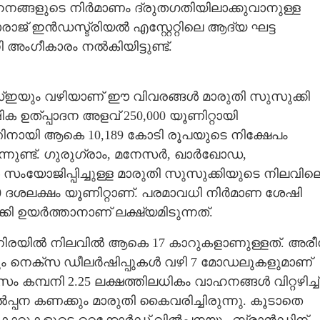
ഹനങ്ങളുടെ നിർമാണം ദ്രുതഗതിയിലാക്കുവാനുള്ള
രാജ് ഇൻഡസ്ട്രിയൽ എസ്റ്റേറ്റിലെ ആദ്യ ഘട്ട
നി അംഗീകാരം നൽകിയിട്ടുണ്ട്.
്ഇയും വഴിയാണ് ഈ വിവരങ്ങൾ മാരുതി സുസുക്കി
ിക ഉത്പ്പാദന അളവ് 250,000 യൂണിറ്റായി
ത്തിനായി ആകെ 10,189 കോടി രൂപയുടെ നിക്ഷേപം
ക്കുന്നുണ്ട്. ഗുരുഗ്രാം, മനേസർ, ഖാർഖോഡ,
ംയോജിപ്പിച്ചുള്ള മാരുതി സുസുക്കിയുടെ നിലവില
0 ദശലക്ഷം യൂണിറ്റാണ്. പരമാവധി നിർമാണ ശേഷി
കി ഉയർത്താനാണ് ലക്ഷ്യമിടുന്നത്.
നിരയിൽ നിലവിൽ ആകെ 17 കാറുകളാണുള്ളത്. അര
ും നെക്സ ഡീലർഷിപ്പുകൾ വഴി 7 മോഡലുകളുമാണ്
ാസം കമ്പനി 2.25 ലക്ഷത്തിലധികം വാഹനങ്ങൾ വിറ്റഴിച്ച്
പ്പന കണക്കും മാരുതി കൈവരിച്ചിരുന്നു. കൂടാതെ
Share this link