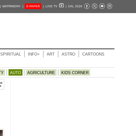
|
MATRIMONY |
E-PAPER
|
LIVE TV
|
CAL 2026
SPIRITUAL
INFO+
ART
ASTRO
CARTOONS
TY
AUTO
AGRICULTURE
KIDS CORNER