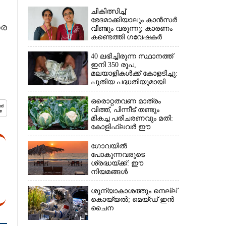
ചികിത്സിച്ച്
ഭേദമാക്കിയാലും കാൻസർ
രെ
വീണ്ടും വരുന്നു; കാരണം
കണ്ടെത്തി ഗവേഷകർ
40 ലഭിച്ചിരുന്ന സ്ഥാനത്ത്
ഇനി 350 രൂപ,
മലയാളികൾക്ക് കോളടിച്ചു:
പുതിയ പദ്ധതിയുമായി
നാളികേര ബോർഡ്
ഒരൊറ്റതവണ മാത്രം
വിത്ത്, പിന്നീട് തണ്ടും
മികച്ച പരിചരണവും മതി:
കോളിഫ്ലവർ ഈ
രീതിയിലും കൃഷിചെയ്യാം
ഗോവയിൽ
പോകുന്നവരുടെ
ശ്രദ്ധയ്ക്ക്: ഈ
നിയമങ്ങൾ
പാലിക്കാത്തവർക്ക്
ഇനിമുതൽ ഒരു ലക്ഷം
ശൂന്യാകാശത്തും നെല്ല്
രൂപവരെ പിഴ
കൊയ്യൽ; മെയ്‌ഡ് ഇൻ
ചൈന