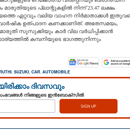
ം കാറുകളുടെ റെക്കോർഡ് വിൽപ്പനയും ബ്രാൻഡിന്
ം മാരുതിയുടെ പ്ലാന്റുകളിൽ നിന്ന് 23.47 ലക്ഷം
രാജ്യത്തെ ഏറ്റവും വലിയ വാഹന നിർമാതാക്കൾ ഇതുവ
ർന്ന വാർഷിക ഉത്പാദന കണക്കാണിത്. അതേസമയം,​
Copy Link
ലെ മാരുതി സുസുക്കിയും കാർ വില വർധിപ്പിക്കാൻ
്റി പരിഹാസമൊന്നും
കാര്യത്തിൽ കമ്പനിയുടെ ഭാഗത്തുനിന്നും
മ്പനിക്ക് ഇന്ത്യയിൽ
ക്ഷം അധിക ബുക്കിംഗ്
RUTHI
,
SUZUKI
,
CAR
,
AUTOMOBILE
യിരിക്കാം ദിവസവും
 സംഭവങ്ങൾ നിങ്ങളുടെ ഇൻബോക്സിൽ