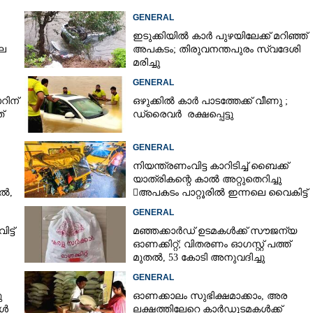
GENERAL
ഇടുക്കിയിൽ കാർ പുഴയിലേക്ക് മറിഞ്ഞ്
ില
അപകടം; തിരുവനന്തപുരം സ്വദേശി
മരിച്ചു
GENERAL
റിന്
ഒഴുക്കിൽ കാർ പാടത്തേക്ക് വീണു ;
്
ഡ്രൈവർ രക്ഷപ്പെട്ടു
GENERAL
നിയന്ത്രണംവിട്ട കാറിടിച്ച് ബൈക്ക്
യാത്രികന്റെ കാൽ അറ്റുതെറിച്ചു
ൽ,
അപകടം പാറ്റൂരിൽ ഇന്നലെ വൈകിട്ട്
ഓട്ടോ ഡ്രൈവർക്കുൾപ്പെടെ
GENERAL
ഗുരുതര പരിക്ക്
്ട്
മഞ്ഞക്കാർഡ് ഉടമകൾക്ക് സൗജന്യ
കാറിലുണ്ടായിരുന്നവർ കസ്റ്റഡിയിൽ
ഓണക്കിറ്റ്; വിതരണം ഓഗസ്റ്റ് പത്ത്
മുതൽ, 53 കോടി അനുവദിച്ചു
GENERAL
ു
ഓണക്കാലം സുഭിക്ഷമാക്കാം,​ അര
കൾ
ലക്ഷത്തിലേറെ കാർഡുടമകൾക്ക്