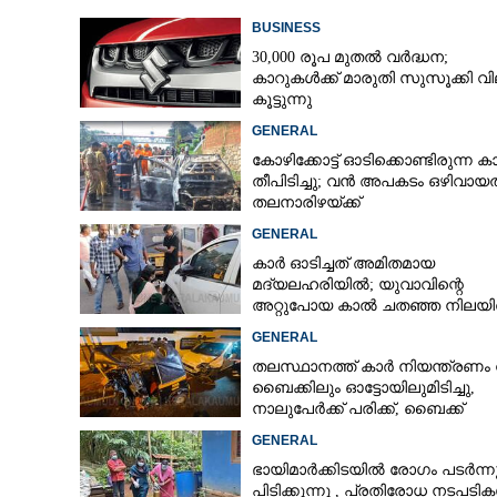
BUSINESS
30,000 രൂപ മുതല്‍ വര്‍ദ്ധന;
കാറുകള്‍ക്ക് മാരുതി സുസൂക്കി വ
കൂട്ടുന്നു
GENERAL
കോഴിക്കോട്ട് ഓടിക്കൊണ്ടിരുന്ന കാ
തീപിടിച്ചു; വൻ അപകടം ഒഴിവായത
തലനാരിഴയ്ക്ക്
GENERAL
കാർ ഓടിച്ചത് അമിതമായ
മദ്യലഹരിയിൽ; യുവാവിന്റെ
അറ്റുപോയ കാൽ ചതഞ്ഞ നിലയി
തുന്നിച്ചേർക്കാനായില്ല
GENERAL
തലസ്ഥാനത്ത് കാർ നിയന്ത്രണം വിട
ബൈക്കിലും ഓട്ടോയിലുമിടിച്ചു,​
നാലുപേർക്ക് പരിക്ക്,​ ബൈക്ക്
യാത്രികന്റെ കാലറ്റു
GENERAL
ഭായിമാർക്കിടയിൽ രോഗം പടർന്ന
പിടിക്കുന്നു ,​ പ്രതിരോധ നടപടി