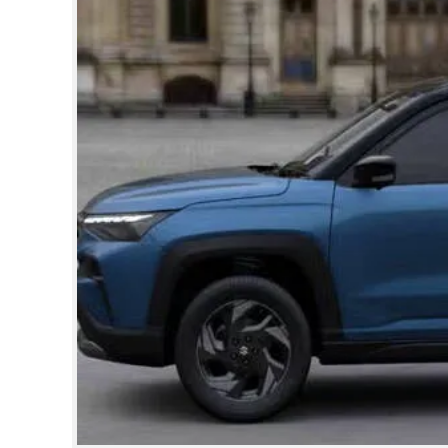
CINEMA
OPINION
PHOTOS
LIFESTYLE
SPIRITUAL
INFO+
ART
ASTRO