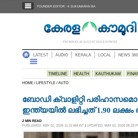
SECTIONS
FOUNDER EDITOR : K SUKUMARAN BA
HOME
LATEST
AUDIO
THURSDAY, 06 AUGUST 2026 8.30 PM IST
NOTIFIED NEWS
LATEST
AUDIO
KERALA
LOCAL
NEWS 360
POLL
KERALA
TIMELINE
HEALTH
KAUTHUKAM
FINA
HOME /
LIFESTYLE /
AUTO
LOCAL
ബോഡി ക്വാളിറ്റി പരിഹാസമൊന്
NEWS 360
ഇന്ത്യയിൽ ലഭിച്ചത് 1.90 ലക്ഷം
2 MIN READ
CASE DIARY
PUBLISHED: MAY 02, 2026 11:22 AM IST
|
UPDATED: MAY 02, 2026 08:28 P