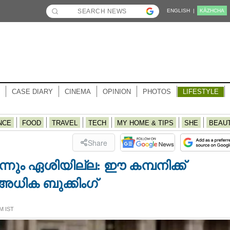
ENGLISH |
KĀZHCHA
CASE DIARY
CINEMA
OPINION
PHOTOS
LIFESTYLE
NCE
FOOD
TRAVEL
TECH
MY HOME & TIPS
SHE
BEAU
Share
നും ഏശിയില്ല: ഈ കമ്പനിക്ക്
 അധിക ബുക്കിംഗ്
M IST