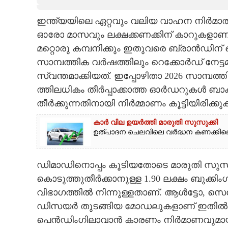
CARTOONS
ഇന്ത്യയിലെ ഏറ്റവും വലിയ വാഹന നിർമാതാ
ഓരോ മാസവും ലക്ഷക്കണക്കിന് കാറുകളാണ് മാ
LITERATURE
മറ്റൊരു കമ്പനിക്കും ഇതുവരെ ബ്രാൻഡിന് വ
സാമ്പത്തിക വർഷത്തിലും റെക്കോർഡ് നേട്ട
സ്വന്തമാക്കിയത്. ഇപ്പോഴിതാ 2026 സാമ്പത
ZOOM
ത്തിലധികം തീർപ്പാക്കാത്ത ഓർഡറുകൾ ബാക്കി
തീർക്കുന്നതിനായി നിർമ്മാണം കൂട്ടിയിരിക്ക
CONTACT US
കാർ വില ഉയർത്തി മാരുതി സുസുക്കി
ഉത്പാദന ചെലവിലെ വർദ്ധന കണക്കിലെടു
ഡിമാഡിനൊപ്പം കൂടിയതോടെ മാരുതി സുസുക്കി
കൊടുത്തുതീർക്കാനുള്ള 1.90 ലക്ഷം ബുക്കി
വിഭാഗത്തിൽ നിന്നുള്ളതാണ്. ആൾട്ടോ, സെല
ഡിസയർ തുടങ്ങിയ മോഡലുകളാണ് ഇതിൽ ക
പെൻഡിംഗിലാവാൻ കാരണം നിർമാണവുമായി ബ