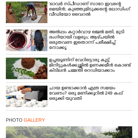
'ഓവർ സ്‌പീഡാണ് സാറേ ഇവന്റെ
മെയിൻ; കുഞ്ഞുമിടുക്കന്റെ ലോഡിംഗ്
വീഡിയോ വൈറൽ
അൽപ്പം കറ്റാർവാഴ ജെൽ മതി, മുടി
ഭംഗിയായി വളരും; ആഴ്‌ചയിൽ
ഒരുതവണ ഇതൊന്ന് പരീക്ഷിച്ച്
നോക്കൂ
ഉച്ചയൂണിന് വേറിട്ടൊരു കൂട്ട്;
മിനിട്ടുകൾക്കുള്ളിൽ ഉണക്കമീൻ കൊണ്ട്
കിടിലൻ ചമ്മന്തി റെഡിയാക്കാം
ചായ ഉണ്ടാക്കാൻ എത്ര സമയം
വേണം? ഒരു മണിക്കൂറിൽ 249 കപ്പ്
ഒരുക്കി യുവതി
PHOTO
GALLERY