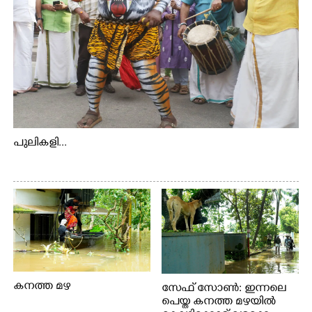
പുലികളി...
കനത്ത മഴ
സേഫ് സോൺ: ഇന്നലെ
പെയ്ത കനത്ത മഴയിൽ