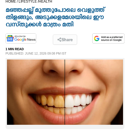
HOME /
LIFESTYLE /
HEALTH
CINEMA
മഞ്ഞപ്പല്ല് മുത്തുപോലെ വെളുത്ത്
തിളങ്ങും, അടുക്കളമേശയിലെ ഈ
OPINION
വസ്‌തുക്കൾ മാത്രം മതി
PHOTOS
Share
1 MIN READ
PUBLISHED: JUNE 12, 2026 09:08 PM IST
LIFESTYLE
SPIRITUAL
INFO+
ART
ASTRO