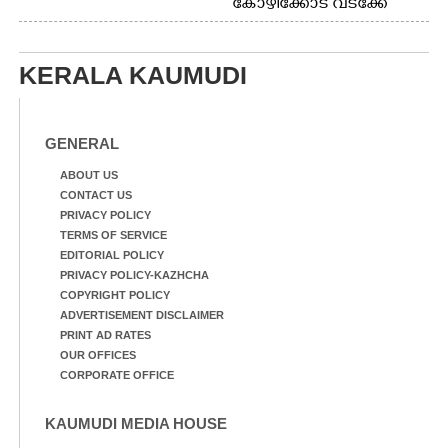
കോഴിക്കോട് വടക്കേ
വയലിൽ വെള്ളം
കയറിയതിനെ തുടർന്ന്
വീട്ടുസാധനങ്ങളുമായി
KERALA KAUMUDI
വെള്ളത്തിലൂടെ
നടന്നുവരുന്നവരെ
മതിലിനു മുകളിൽ നോക്കി
നിൽക്കുന്ന
GENERAL
നായ. ഫോട്ടോ: കെ.വിശ്വജി
ത്ത്
ABOUT US
CONTACT US
PRIVACY POLICY
TERMS OF SERVICE
EDITORIAL POLICY
PRIVACY POLICY-KAZHCHA
COPYRIGHT POLICY
ADVERTISEMENT DISCLAIMER
PRINT AD RATES
OUR OFFICES
CORPORATE OFFICE
KAUMUDI MEDIA HOUSE