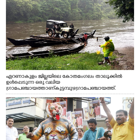
എറണാകുളം ജില്ലയിലെ കോതമംഗലം താലൂക്കിൽ
ഉൾപ്പെടുന്ന ഒരു വലിയ
ഗ്രാമപഞ്ചായത്താണ് കുട്ടമ്പുഴ ഗ്രാമ പഞ്ചായത്ത്.
ആദിവാസി ഊരുകളായ വെള്ളാരംകുത്ത്, കത്തിപ്പാറ,
ഉറിയംപെട്ടി, തേക്കല്ല്, വെട്ടിക്കല്ല്, മഞ്ചപ്പാറ എന്നീ ആറു
സ്ഥലങ്ങളിലേക്കുള്ള പ്രധാന സഞ്ചാര മാർഗമാണ് ഈ
കാണുന്ന കടത്ത് വള്ളം