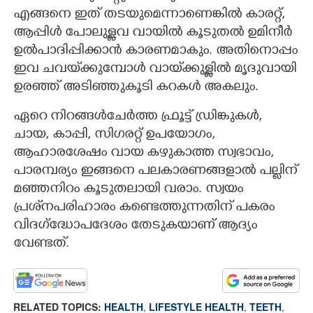
എങ്ങനെ ഇത് തടയുമെന്നാണെങ്കിൽ കാരറ്റ്,
ആപ്പിൾ പോലുള്ളവ വായിൽ കൂടുതൽ ഉമിനീർ
ഉൽപാദിപ്പിക്കാൻ കാരണമാകും. അതിനൊപ്പം
ഇവ ചവയ്‌ക്കുമ്പോൾ വായ്‌ക്കുള്ളിൽ മൃദുവായി
ഉരഞ്ഞ് അടിഞ്ഞുകൂടി കറകൾ അകലും.
ഏറെ നിറങ്ങൾചേർത്ത ഫ്രൂട്ട് ഡ്രിങ്കുകൾ,
ചായ, കാപ്പി, സിഗരറ്റ് ഉപയോഗം,
ആഹാരശേഷം വായ കഴുകാത്ത സ്വഭാവം,
പാരമ്പര്യം ഇങ്ങനെ പലകാരണങ്ങളാൽ പല്ലിന്
മഞ്ഞനിറം കൂടുതലായി വരാം. സ്വയം
പ്രശ്‌നപരിഹാരം കണ്ടെത്തുന്നതിന് പകരം
വിദഗ്ദ്ധോപദേശം തേടുകയാണ് ആദ്യം
വേണ്ടത്.
RELATED TOPICS:
HEALTH
,
LIFESTYLE HEALTH
,
TEETH
,