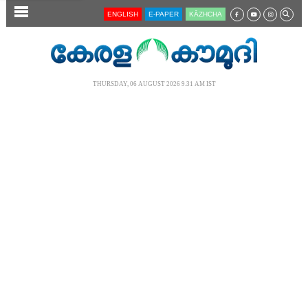
SECTIONS
ENGLISH
E-PAPER
KĀZHCHA
HOME
LATEST
THURSDAY, 06 AUGUST 2026 9.31 AM IST
AUDIO
NOTIFIED NEWS
POLL
KERALA
LOCAL
NEWS 360
CASE DIARY