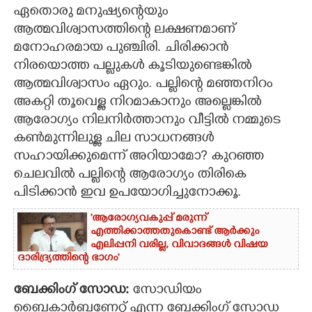
ഏതൊരു മനുഷ്യന്റെയും
CARTOONS
ആത്മവിശ്വാസത്തിന്റെ ലക്ഷണമാണ്
മനോഹരമായ പുഞ്ചിരി. ചിരിക്കാൻ
നിരയൊത്ത പല്ലുകൾ കൂടിയുണ്ടെങ്കിൽ
LITERATURE
ആത്മവിശ്വാസം ഏറും. പല്ലിന്റെ മഞ്ഞനിറം
അകറ്റി തൂവെള്ള നിറമാകാനും അല്ലെങ്കിൽ
ZOOM
ആരോഗ്യം നിലനിർത്താനും വീട്ടിൽ നമ്മുടെ
കൺമുന്നിലുള്ള ചില സാധനങ്ങൾ
CONTACT US
സഹായിക്കുമെന്ന് അറിയാമോ? കുറഞ്ഞ
ചെലവിൽ പല്ലിന്റെ ആരോഗ്യം തിരികെ
പിടിക്കാൻ ഇവ ഉപയോഗിച്ചുനോക്കൂ.
'ആരോഗ്യവകുപ്പ് മരുന്ന്
എത്തിക്കാത്തതുകൊണ്ട് ആർക്കും
എലിപ്പനി വരില്ല, വിവാദങ്ങൾ വിഷയ
ദാരിദ്ര്യത്തിന്റെ ഭാഗം'
ബേക്കിംഗ് സോഡ:
സോഡിയം
ബൈകാർബണേറ്റ് എന്ന ബേക്കിംഗ് സോഡ