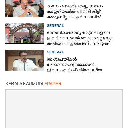
'അന്നം മുടക്കിയതല്ല, സ്ഥലം
കയ്യേറിയതിൽ പരാതി കിട്ടി';
കമ്മ്യൂണിറ്റി കിച്ചൻ നിലവിൽ
ആലപ്പുഴയിൽ മാത്രമെന്ന് മന്ത്രി
GENERAL
മാനസികാരോഗ്യ കേന്ദ്രങ്ങളിലെ
പ്രവർത്തനങ്ങൾ താളംതെറ്റുന്നു;
അടിയന്തര ഇടപെടലിനൊരുങ്ങി
ഹൈക്കോടതി
GENERAL
ആശുപത്രികള്‍
രോഗീസൗഹൃദമാക്കാന്‍
ജീവനക്കാര്‍ക്ക് നിര്‍ബന്ധിത
പരിശീലനം: മന്ത്രി കെ.മുരളീധരന്‍
KERALA KAUMUDI
EPAPER