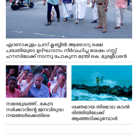
എറണാകുളം പ്രസ് ക്ലബ്ബിൽ ആരോഗ്യ രക്ഷ
പദ്ധതിയുടെ ഉദ്‌ഘാടനം നിർവഹിച്ച ശേഷം ഗസ്റ്റ്
ഹൗസിലേക്ക് നടന്നു പോകുന്ന മന്ത്രി കെ. മുരളീധരൻ
സമരമുഖത്ത്...കേന്ദ്ര
ശക്തമായ തിരമാല കടൽ
സർക്കാറിന്റെ ജനവിരുദ്ധ
ഭിത്തിയിലേക്ക്
നയങ്ങൾക്കെതിരെ
ആഞ്ഞടിക്കുമ്പോൾ
എറണാകുളം ബോട്ട് ജെട്ടി
അപകടകരമായ രീതിയിൽ
ബി.എസ്.എൻ.എൽ
മീൻ പിടിക്കുന്ന
ഓഫീസിനു മുന്നിൽ
യുവാക്കൾ. ഞാറയ്ക്കൽ