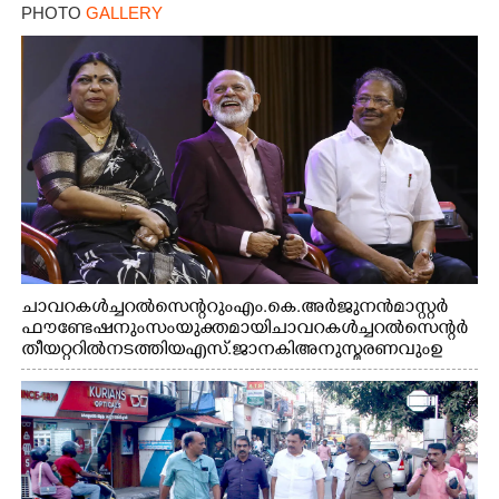
PHOTO
GALLERY
ചാവറ കൾച്ചറൽ സെന്ററും എം.കെ. അർജുനൻ മാസ്റ്റർ
ഫൗണ്ടേഷനും സംയുക്തമായി ചാവറ കൾച്ചറൽ സെന്റർ
തീയറ്ററിൽ നടത്തിയ എസ്. ജാനകി അനുസ്മരണവും ഉ
ദ്ഘാടനം ചെയ്യാനെത്തിയ സംഗീത സംവിധായകൻ ജെറി
അമൽദേവ്, ഗായിക ജെൻസി, എം.കെ. അർജുനൻ
ഫൗണ്ടേഷൻ ചെയർമാൻ ഡോ. രാധാകൃഷ്ണൻ എന്നിവർ