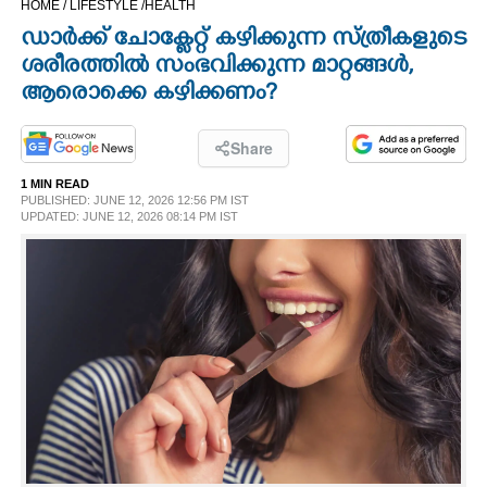
HOME /
LIFESTYLE /
HEALTH
CINEMA
ഡാർക്ക് ചോക്ലേറ്റ് കഴിക്കുന്ന സ്ത്രീകളുടെ
ശരീരത്തിൽ സംഭവിക്കുന്ന മാറ്റങ്ങൾ,
OPINION
ആരൊക്കെ കഴിക്കണം?
PHOTOS
Share
1 MIN READ
PUBLISHED: JUNE 12, 2026 12:56 PM IST
LIFESTYLE
UPDATED: JUNE 12, 2026 08:14 PM IST
SPIRITUAL
INFO+
ART
ASTRO