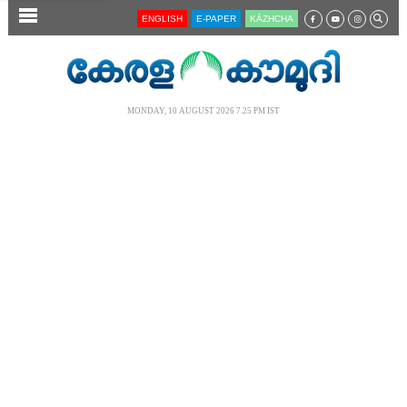
SECTIONS
ENGLISH
E-PAPER
KĀZHCHA
HOME
LATEST
MONDAY, 10 AUGUST 2026 7.25 PM IST
AUDIO
NOTIFIED NEWS
POLL
KERALA
LOCAL
NEWS 360
CASE DIARY