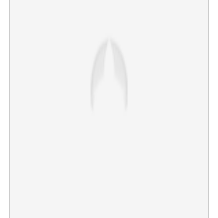
×
Share this link
Copy Link