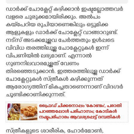
ഡാർക്ക് ചോക്ലേറ്റ് കഴിക്കാൻ ഇഷ്ടമല്ലാത്തവർ
CARTOONS
വളരെ ചുരുക്കമായിരിക്കും. അൽപം
കയ്‌പേറിയ രുചിയാണെങ്കിലും ഒട്ടുമിക്ക
LITERATURE
ആളുകളും ഡാർക്ക് ചോക്ലേറ്റ് വാങ്ങാറുണ്ട്.
നട്സ് അടക്കമുള്ളവ ചേർത്തതും ഉൾപ്പടെ
ZOOM
വിവിധ തരത്തിലുള്ള ചോക്ലേറ്റുകൾ ഇന്ന്
വിപണിയിൽ ലഭ്യമാണ്. എന്നാൽ
CONTACT US
ഗുണനിലവാരമുള്ളത് വേണം
തിരഞ്ഞെടുക്കാൻ. ഇത്തരത്തിലുള്ള ഡാർക്ക്
ചോക്ലേറ്റുകൾ സ്ത്രീകൾ കഴിക്കുന്നത്
ആരോഗ്യത്തിന് മികച്ചതാണെന്നാണ് വിദഗ്ദർ
ചൂണ്ടിക്കാണിക്കുന്നത്.
ഫ്രൈഡ് ചിക്കനൊപ്പം 'കോണ്ടം',​ പരാതി
പറഞ്ഞപ്പോൾ പരിഹാസം; കോടികൾ
നഷ്ടപരിഹാരം ആവശ്യപ്പെട്ട് ദമ്പതികൾ
സ്ത്രീകളുടെ ശാരീരിക, ഹോർമോൺ,