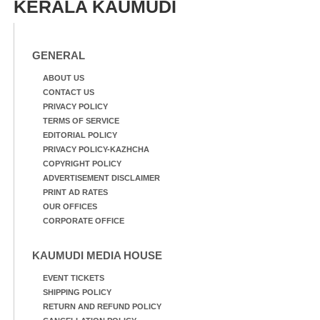
കർഷക തൊഴിലാളി
KERALA KAUMUDI
ബീച്ചിൽ നിന്നുള്ള കാഴ്ച്ച
സംയുക്ത സമര സമിതി
സംഘടിപ്പിച്ച ജയിൽ
നിറയ്ക്കൽ സമരത്തിൽ
GENERAL
പങ്കെടുത്തുകൊണ്ട്
മുദ്രാവാക്യം വിളിക്കുന്ന
ABOUT US
മുൻ മന്ത്രി എസ്. ശർമ്മ
CONTACT US
PRIVACY POLICY
TERMS OF SERVICE
EDITORIAL POLICY
PRIVACY POLICY-KAZHCHA
COPYRIGHT POLICY
ADVERTISEMENT DISCLAIMER
PRINT AD RATES
OUR OFFICES
CORPORATE OFFICE
KAUMUDI MEDIA HOUSE
EVENT TICKETS
SHIPPING POLICY
RETURN AND REFUND POLICY