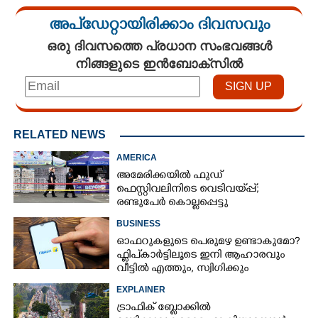
അപ്ഡേറ്റായിരിക്കാം ദിവസവും
ഒരു ദിവസത്തെ പ്രധാന സംഭവങ്ങൾ
നിങ്ങളുടെ ഇൻബോക്സിൽ
RELATED NEWS
AMERICA
അമേരിക്കയിൽ ഫുഡ്
ഫെസ്റ്റിവലിനിടെ വെടിവയ്‌പ്പ്;
രണ്ടുപേർ കൊല്ലപ്പെട്ടു
BUSINESS
ഓഫറുകളുടെ പെരുമഴ ഉണ്ടാകുമോ?​
ഫ്ലിപ്കാർട്ടിലൂടെ ഇനി ആഹാരവും
വീട്ടിൽ എത്തും,​ സ്വിഗിക്കും
സൊമാറ്റോയ്ക്കും പുതിയ എതിരാളി
EXPLAINER
ട്രാഫിക് ബ്ലോക്കിൽ