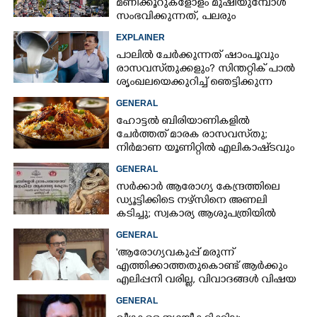
മണിക്കൂറുകളോളം മുഷിയുമ്പോൾ
സംഭവിക്കുന്നത്, പലരും
തളർന്നുപോകുന്നതിന്റെ കാരണം
EXPLAINER
ഇതാണ്
പാലിൽ ചേർക്കുന്നത് ഷാംപൂവും
രാസവസ്‌തുക്കളും? സിന്തറ്റിക് പാൽ
ശൃംഖലയെക്കുറിച്ച് ഞെട്ടിക്കുന്ന
വെളിപ്പെടുത്തൽ
GENERAL
ഹോട്ടൽ ബിരിയാണികളിൽ
ചേർത്തത് മാരക രാസവസ്‌തു;
നിർമാണ യൂണിറ്റിൽ എലികാഷ്‌ടവും
കുപ്പിച്ചില്ലും
GENERAL
സർക്കാർ ആരോഗ്യ കേന്ദ്രത്തിലെ
ഡ്യൂട്ടിക്കിടെ നഴ്സിനെ അണലി
കടിച്ചു; സ്വകാര്യ ആശുപത്രിയിൽ
ചികിത്സയിൽ
GENERAL
'ആരോഗ്യവകുപ്പ് മരുന്ന്
എത്തിക്കാത്തതുകൊണ്ട് ആർക്കും
എലിപ്പനി വരില്ല, വിവാദങ്ങൾ വിഷയ
ദാരിദ്ര്യത്തിന്റെ ഭാഗം'
GENERAL