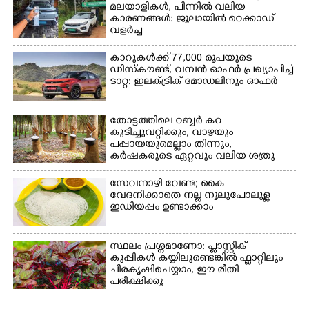
മലയാളികൾ, പിന്നിൽ വലിയ
കാരണങ്ങൾ: ജൂലായിൽ റെക്കാഡ്
വളർച്ച
കാറുകൾക്ക് 77,000 രൂപയുടെ
ഡിസ്കൗണ്ട്, വമ്പൻ ഓഫർ പ്രഖ്യാപിച്ച്
ടാറ്റ: ഇലക്ട്രിക് മോഡലിനും ഓഫർ
തോട്ടത്തിലെ റബ്ബർ കറ
കുടിച്ചുവറ്റിക്കും, വാഴയും
പപ്പായയുമെല്ലാം തിന്നും,
കർഷകരുടെ ഏറ്റവും വലിയ ശത്രു
സേവനാഴി വേണ്ട; കൈ
വേദനിക്കാതെ നല്ല നൂലുപോലുള്ള
ഇഡിയപ്പം ഉണ്ടാക്കാം
സ്ഥലം പ്രശ്നമാണോ: പ്ലാസ്റ്റിക്
കുപ്പികൾ കയ്യിലുണ്ടെങ്കിൽ ഫ്ലാറ്റിലും
ചീരകൃഷിചെയ്യാം, ഈ രീതി
പരീക്ഷിക്കൂ