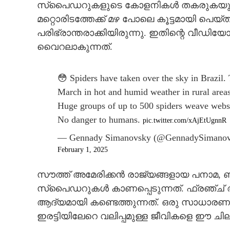
സ്‌പൈഡറുകളുടെ കോളനികൾ തകരുകയും ആയി
മറ്റൊരിടത്തേക്ക് മഴ പോലെ കൂട്ടമായി പെയ
പരിഭ്രാന്തരാക്കിയിരുന്നു. ഇതിന്റെ വ
വെെറലാകുന്നത്.
😳 Spiders have taken over the sky in Brazil
March in hot and humid weather in rural areas
Huge groups of up to 500 spiders weave webs t
No danger to humans.
pic.twitter.com/xAjEtUgnnR
— Gennady Simanovsky (@GennadySimanov
February 1, 2025
സൗത്ത് അമേരിക്കൻ രാജ്യങ്ങളായ പനാമ,
സ്പൈഡറുകൾ കാണപ്പെടുന്നത്. ഫ്രഞ്ച
ആദ്യമായി കണ്ടെത്തുന്നത്. ഒരു സാധാരണ ചി
ഇരട്ടിയിലേറെ വലിപ്പമുള്ള ജീവികളെ ഈ ചില