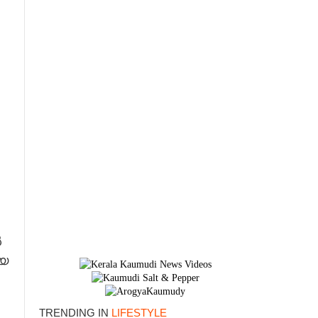
ൽ
×
െ
.
TRENDING IN
LIFESTYLE