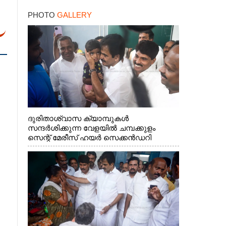
PHOTO
GALLERY
ദുരിതാശ്വാസ ക്യാമ്പുകൾ
സന്ദർശിക്കുന്ന വേളയിൽ ചമ്പക്കുളം
സെന്റ് മേരീസ് ഹയർ സെക്കൻഡറി
സ്കൂളിലെ ക്യാമ്പിലെത്തിയ എ.ഐ.സി.സി
ജനറൽ സെക്രട്ടറി കെ.സി
വേണുഗോപാൽ എം.പി കുരുന്നിനെ
എടുത്ത് ലാളിച്ചപ്പോൾ. സഹകരണ-
എക്സൈസ് വകുപ്പ് മന്ത്രി എം. ലിജു,
കൃഷിവകുപ്പ് മന്ത്രി ടി. സിദ്ദിഖ്, റെജി
ചെറിയാൻ എം. എൽ. എ എന്നിവർ സമീപം