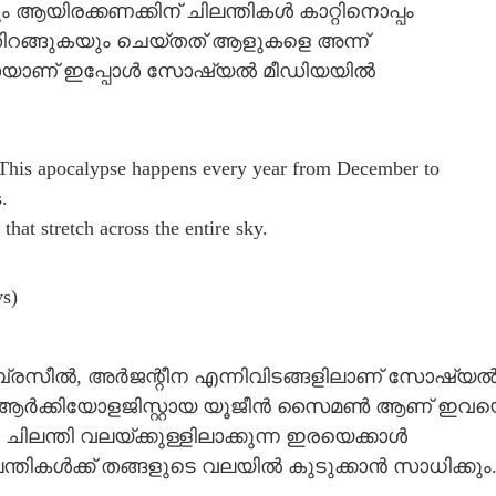
രക്കണക്കിന് ചിലന്തികൾ കാറ്റിനൊപ്പം
്‌തിറങ്ങുകയും ചെയ്‌തത് ആളുകളെ അന്ന്
ീഡിയോയാണ് ഇപ്പോൾ സോഷ്യൽ മീഡിയയിൽ
. This apocalypse happens every year from December to
.
hat stretch across the entire sky.
s)
 ബ്രസീൽ, അർജന്റീന എന്നിവിടങ്ങളിലാണ് സോഷ്യ
് ആർക്കിയോളജിസ്റ്റായ യൂജീൻ സൈമൺ ആണ് ഇവയ
ലന്തി വലയ്‌ക്കുള്ളിലാക്കുന്ന ഇരയെക്കാൾ
Share this link
ന്തികൾക്ക് തങ്ങളുടെ വലയിൽ കുടുക്കാൻ സാധിക്കും