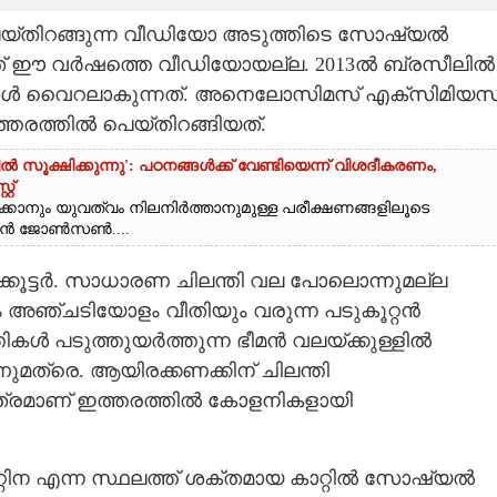
െയ്തിറങ്ങുന്ന വീഡിയോ അടുത്തിടെ സോഷ്യൽ
ഇത് ഈ വർഷത്തെ വീഡിയോയല്ല. 2013ൽ ബ്രസീലിൽ
പോൾ വെെറലാകുന്നത്. അനെലോസിമസ് എക്‌സിമിയസ
ത്തിൽ പെയ്തിറങ്ങിയത്.
ൂക്ഷിക്കുന്നു': പഠനങ്ങൾക്ക് വേണ്ടിയെന്ന് വിശദീകരണം,​
റ്
ക്കാനും യുവത്വം നിലനിർത്താനുമുള്ള പരീക്ഷണങ്ങളിലൂടെ
യാൻ ജോൺസൺ....
്കൂട്ടർ. സാധാരണ ചിലന്തി വല പോലൊന്നുമല്ല
അഞ്ചടിയോളം വീതിയും വരുന്ന പടുകൂറ്റൻ
ികൾ പടുത്തുയർത്തുന്ന ഭീമൻ വലയ്‌ക്കുള്ളിൽ
ുമത്രെ. ആയിരക്കണക്കിന് ചിലന്തി
ാത്രമാണ് ഇത്തരത്തിൽ കോളനികളായി
റിന എന്ന സ്ഥലത്ത് ശക്തമായ കാറ്റിൽ സോഷ്യൽ