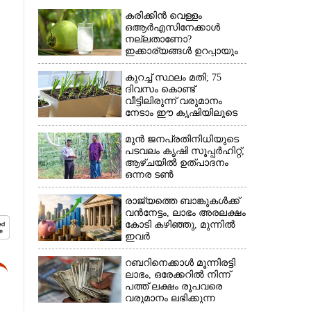
കരിക്കിൻ വെള്ളം
ഒആർഎസിനേക്കാൾ
നല്ലതാണോ?
ഇക്കാര്യങ്ങൾ ഉറപ്പായും
അറിഞ്ഞിരിക്കണം
കുറച്ച് സ്ഥലം മതി; 75
ദിവസം കൊണ്ട്
വീട്ടിലിരുന്ന് വരുമാനം
നേടാം ഈ കൃഷിയിലൂടെ
മുൻ ജനപ്രതിനിധിയുടെ
പടവലം കൃഷി സൂപ്പർഹിറ്റ്,​
ആഴ്ചയിൽ ഉത്പാദനം
ഒന്നര ടൺ
രാജ്യത്തെ ബാങ്കുകൾക്ക്
വൻനേട്ടം,​ ലാഭം അരലക്ഷം
കോടി കഴിഞ്ഞു,​ മുന്നിൽ
ഇവർ
റബറിനെക്കാൾ മൂന്നിരട്ടി
ലാഭം,​ ഒരേക്കറിൽ നിന്ന്
പത്ത് ലക്ഷം രൂപവരെ
വരുമാനം ലഭിക്കുന്ന
കൃഷിക്ക് ഡിമാൻഡേറുന്നു