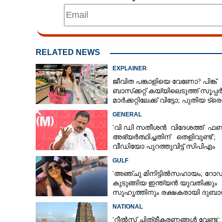
RELATED NEWS
EXPLAINER
ജീവിത പങ്കാളിയെ വേണോ? പിങ്ക്
ബാസ്‌ക്കറ്റ് കയ്യിലെടുത്ത് സൂപ്പ
മാർക്കറ്റിലേക്ക് വിട്ടോ; പുതിയ ട്
ചർച്ചയാകുന്നു
GENERAL
'വി ഡി സതീശൻ വിദേശത്ത് ഫണ്
അഭ്യർത്ഥിച്ചതിന് തെളിവുണ്ട്';
വീഡിയോ പുറത്തുവിട്ട് സിപിഎം
GULF
'അഞ്ചു മിനിട്ടിൽസഹായം; റോ
കുടുങ്ങിയ ഇന്ത്യൻ യുവതിക്കും
സുഹൃത്തിനും രക്ഷകരായി ദുബാ
പൊലീസ്
NATIONAL
'റീൽസ് ചിത്രീകരണങ്ങൾ വേണ്ട':