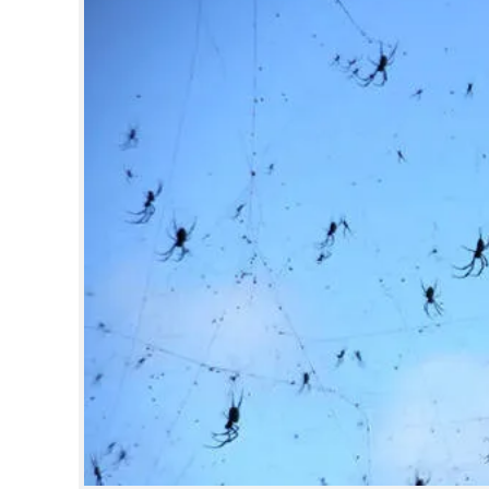
CINEMA
OPINION
PHOTOS
LIFESTYLE
SPIRITUAL
INFO+
ART
ASTRO