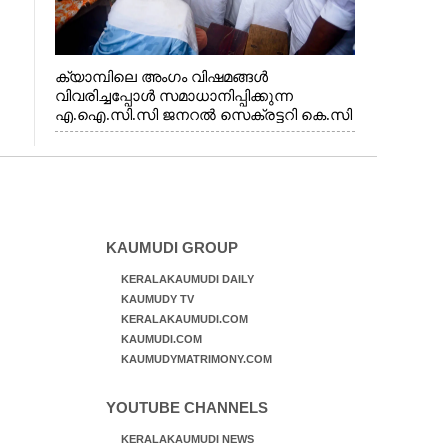
ക്യാമ്പിലെ അംഗം വിഷമങ്ങൾ
വിവരിച്ചപ്പോൾ സമാധാനിപ്പിക്കുന്ന
എ.ഐ.സി.സി ജനറൽ സെക്രട്ടറി കെ.സി
വേണുഗോപാൽ എം.പി. സഹകരണ-
എക്സൈസ് വകുപ്പ് മന്ത്രി എം. ലിജു,
എന്നിവർ
KAUMUDI GROUP
KERALAKAUMUDI DAILY
KAUMUDY TV
KERALAKAUMUDI.COM
KAUMUDI.COM
KAUMUDYMATRIMONY.COM
YOUTUBE CHANNELS
KERALAKAUMUDI NEWS