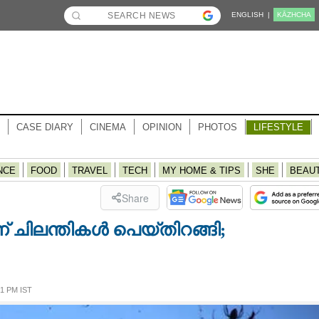
ENGLISH |
KĀZHCHA
CASE DIARY
CINEMA
OPINION
PHOTOS
LIFESTYLE
NCE
FOOD
TRAVEL
TECH
MY HOME & TIPS
SHE
BEAU
Share
 ചിലന്തികൾ പെയ്‌തിറങ്ങി;
1 PM IST