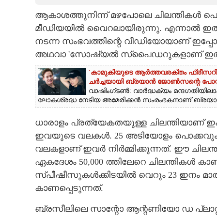
ആകാശത്തുനിന്ന് മഴപോലെ ചിലന്തികൾ പ
CARTOONS
മീഡിയയിൽ വെെറലായിരുന്നു. എന്നാൽ 
നടന്ന സംഭവത്തിന്റെ വീഡിയോയാണ് ഇപ്
LITERATURE
അഥവാ 'സോഷ്യൽ സ്‌പൈഡറുകളാണ് ഇത്തര
ZOOM
'കാമുകിയുടെ ആർത്തവരക്തം ഫ്രീസറിൽ സ
ചർച്ചയായി ബ്രയാൻ ജോൺസന്റെ പോസ്റ്
വാഷിംഗ്ടൺ: വാർദ്ധക്യം മന്ദഗതിയിലാ
ലോകശ്രദ്ധ നേടിയ അമേരിക്കൻ സംരംഭകനാണ് ബ്ര
CONTACT US
ധാരാളം പ്രത്യേകതയുള്ള ചിലന്തിയാണ് ഇക
ഇവയുടെ വലകൾ. 25 അടിയോളം പൊക്കവും 
വലകളാണ് ഇവർ നിർമ്മിക്കുന്നത്. ഈ ചിലന്ത
ഏകദേശം 50,000 ത്തിലേറെ ചിലന്തികൾ കാണ
സ്‌പീഷീസുകൾക്കിടയിൽ വെറും 23 ഇനം മ
കാണപ്പെടുന്നത്.
ബ്രസീലിലെ സാന്റോ ആന്റണിയോ ഡ പ്ലാറ്