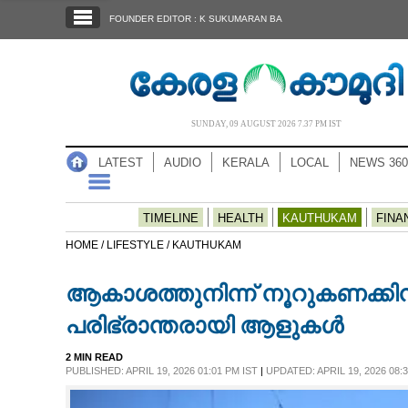
SECTIONS
FOUNDER EDITOR : K SUKUMARAN BA
HOME
LATEST
AUDIO
SUNDAY, 09 AUGUST 2026 7.37 PM IST
NOTIFIED NEWS
LATEST
AUDIO
KERALA
LOCAL
NEWS 360
POLL
KERALA
TIMELINE
HEALTH
KAUTHUKAM
FINA
HOME /
LIFESTYLE /
KAUTHUKAM
LOCAL
ആകാശത്തുനിന്ന് നൂറുകണക്കിന്
NEWS 360
പരിഭ്രാന്തരായി ആളുകൾ
2 MIN READ
CASE DIARY
PUBLISHED: APRIL 19, 2026 01:01 PM IST
|
UPDATED: APRIL 19, 2026 08:3