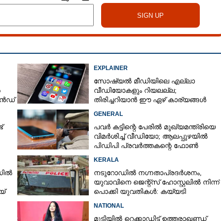
EXPLAINER
സോഷ്യൽ മീഡിയിലെ എല്ലാ
ർ
വീഡിയോകളും റിയലല്ല;
രെൻഡ്
തിരിച്ചറിയാൻ ഈ ഏഴ് കാര്യങ്ങൾ
ശ്രദ്ധിക്കൂ
GENERAL
ട്
പവർ കട്ടിന്റെ പേരിൽ മുഖ്യമന്ത്രിയെ
വിമർശിച്ച് വീഡിയോ; ആലപ്പുഴയിൽ
പിഡിപി പ്രവർത്തകന്റെ ഫോൺ
പൊലീസ് പിടിച്ചെടുത്തു
KERALA
ഡിൽ
നടുറോഡിൽ നഗ്നതാപ്രദർശനം,
യുവാവിനെ ജെന്റ്സ് ഹോസ്റ്റലിൽ നിന്ന്
യ്
പൊക്കി യുവതികൾ: കയ്യടി
NATIONAL
മുടിയിൽ റെക്കാഡിട്ട് ഉത്തരാഖണ്ഡ്