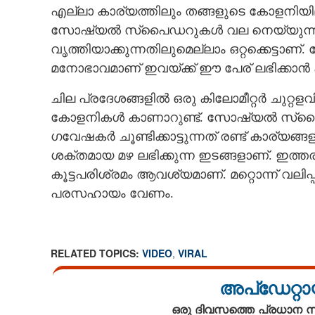
എല്ലാ കാര്യത്തിലും തങ്ങളുടെ കോളനിയ
സോഷ്യൽ സ്‌പൈഡറുകൾ വല നെയ്യുന്നതില
വൃത്തിയാക്കുന്നതിലുമെല്ലാം ഒറ്റക്കെ
ആകാശത്തുനിന്ന
മനോഭാവമാണ് ഇവയ്ക്ക് ഈ പേര് ലഭിക്കാൻ
ചിലന്തികൾ പെയ്
ചില പ്രദേശങ്ങളിൽ ഒരു കിലോമീറ്റർ ചു
ആളുകൾ
കോളനികൾ കാണാറുണ്ട്. സോഷ്യൽ സ്‌പൈഡറ
ഗവേഷകർ ചൂണ്ടിക്കാട്ടുന്നത് രണ്ട് കാര്യങ്
ശക്തമായ മഴ ലഭിക്കുന്ന ഇടങ്ങളാണ്. ഇത്ത
കൂട്ടപരിശ്രമം ആവശ്യമാണ്. മറ്റൊന്ന് വലി
പരസഹായം വേണം.
RELATED TOPICS:
VIDEO
,
VIRAL
അപ്ഡേറ്റാ
ഒരു ദിവസത്തെ പ്രധാന