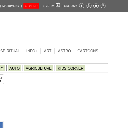
|
MATRIMONY |
E-PAPER
|
LIVE TV
|
CAL 2026
SPIRITUAL
INFO+
ART
ASTRO
CARTOONS
TY
AUTO
AGRICULTURE
KIDS CORNER