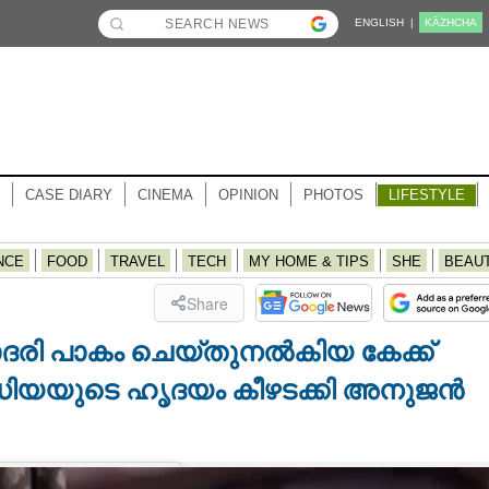
ENGLISH |
KĀZHCHA
CASE DIARY
CINEMA
OPINION
PHOTOS
LIFESTYLE
NCE
FOOD
TRAVEL
TECH
MY HOME & TIPS
SHE
BEAU
Share
ദരി പാകം ചെയ്‌തുനൽകിയ കേക്ക്
ഡിയയുടെ ഹൃദയം കീഴടക്കി അനുജൻ