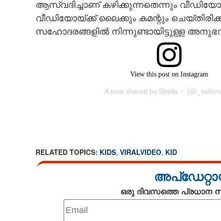
ആസ്വദിച്ചാണ് കഴിക്കുന്നതെന്നും വീഡിയോയ്
വീഡിയോയ്‌ക്ക് ലൈക്കും കമന്റും ചെയ്‌തിരി
സഹോദരങ്ങളിൽ നിന്നുണ്ടായിട്ടുള്ള അനുഭവങ്ങ
View this post on Instagram
A post shared by Shells ✨ (@_salinn
RELATED TOPICS:
KIDS
,
VIRALVIDEO
,
KID
അപ്ഡേറ്റാ
ഒരു ദിവസത്തെ പ്രധാന