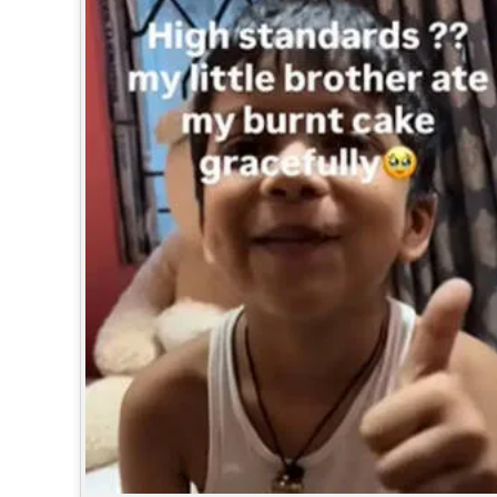
CINEMA
OPINION
PHOTOS
LIFESTYLE
SPIRITUAL
INFO+
ART
ASTRO