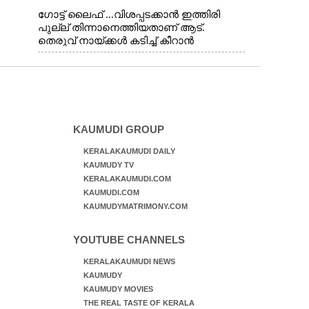
ഗോട്ട് ലൈഫ് ...വിശപ്പടക്കാൻ ഇത്തിരി
പുല്ല് തിന്നാനെത്തിയതാണ് ആട്.
തെരുവ് നായ്ക്കൾ കടിച്ച് കീറാൻ
വന്നതോടെ വയറിന്റെ ആന്തൽ മറന്ന്
ജീവന് വേണ്ടിയായി ഓട്ടം. എറണാകുളം
വാത്തുരുത്തിയിൽ നിന്നുള്ള കാഴ്ച
KAUMUDI GROUP
KERALAKAUMUDI DAILY
KAUMUDY TV
KERALAKAUMUDI.COM
KAUMUDI.COM
KAUMUDYMATRIMONY.COM
YOUTUBE CHANNELS
KERALAKAUMUDI NEWS
KAUMUDY
KAUMUDY MOVIES
THE REAL TASTE OF KERALA