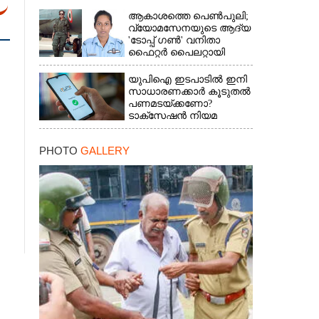
ആകാശത്തെ പെൺപുലി;
വ്യോമസേനയുടെ ആദ്യ
'ടോപ്പ് ഗൺ' വനിതാ
ഫൈറ്റർ പൈലറ്റായി
ഭാവന
യുപിഐ ഇടപാടിൽ ഇനി
സാധാരണക്കാർ കൂടുതൽ
പണമടയ്‌ക്കണോ?​
ടാക്‌സേഷൻ നിയമ
ഭേദഗതി വ്യക്തമാക്കി
കേന്ദ്രം
PHOTO
GALLERY