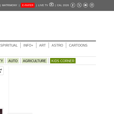
|
MATRIMONY |
E-PAPER
|
LIVE TV
|
CAL 2026
SPIRITUAL
INFO+
ART
ASTRO
CARTOONS
TY
AUTO
AGRICULTURE
KIDS CORNER