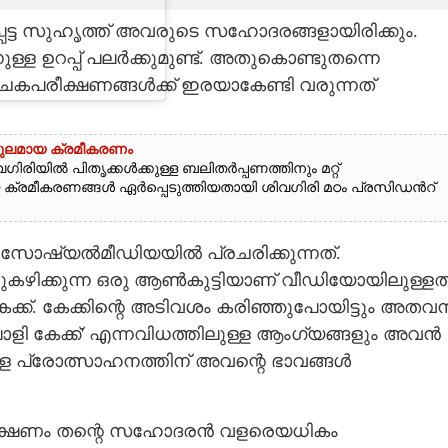
പെട്ട സുഹൃത്ത് അവരുടെ സഹോദരങ്ങളായിരിക്കും.
ള്ള ഉറപ്പ് പലർക്കുമുണ്ട്. അതുകൊണ്ടുതന്നെ
 പാചകപരീക്ഷണങ്ങൾക്ക് ഇരയാകേണ്ടി വരുന്നത്
പുലമായ ക്രമീകരണം
ഗിരിയിൽ പിതൃക്കൾക്കുള്ള ബലിതർപ്പണത്തിനും മറ്റ്
ായ ക്രമീകരണങ്ങൾ ഏർപ്പെടുത്തിയതായി ശിവഗിരി മഠം പ്രസിഡൻറ്
ോഷ്യൽമീഡിയയിൽ പ്രചരിക്കുന്നത്.
്ചുകഴിക്കുന്ന ഒരു ആൺകുട്ടിയാണ് വീഡിയോയിലുള്ളത്
കേക്ക്. കേക്കിന്റെ അടിവശം കരിഞ്ഞുപോയിട്ടും അതവ
പൊളി കേക്ക്' എന്നവിധത്തിലുള്ള ആംഗ്യങ്ങളും അവൻ
ുള്ള പ്രോത്സാഹനത്തിന് അവന്റെ ഭാവങ്ങൾ
ക്ഷണം തന്റെ സഹോദരൻ വളരെയധികം