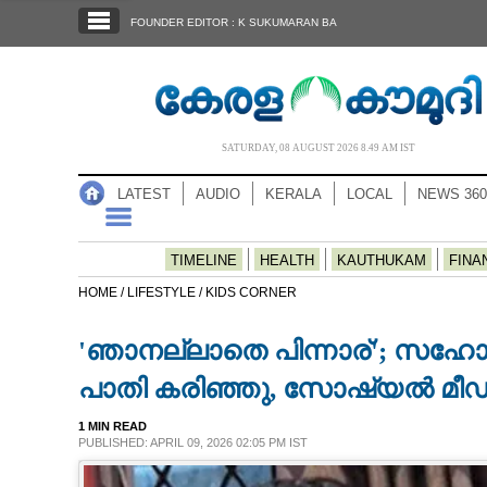
SECTIONS
FOUNDER EDITOR : K SUKUMARAN BA
HOME
LATEST
AUDIO
SATURDAY, 08 AUGUST 2026 8.49 AM IST
NOTIFIED NEWS
LATEST
AUDIO
KERALA
LOCAL
NEWS 360
POLL
KERALA
TIMELINE
HEALTH
KAUTHUKAM
FINA
HOME /
LIFESTYLE /
KIDS CORNER
LOCAL
'ഞാനല്ലാതെ പിന്നാര്'; സഹോ
NEWS 360
പാതി കരിഞ്ഞു, സോഷ്യൽ മീ
1 MIN READ
CASE DIARY
PUBLISHED: APRIL 09, 2026 02:05 PM IST