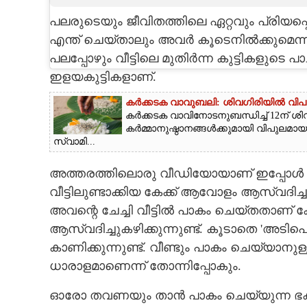
പലരുടെയും ജീവിതത്തിലെ ഏറ്റവും പ്രിയപ്
CARTOONS
എന്ത് ചെയ്‌താലും അവർ കൂടെനിൽക്കുമെന്നു
പലപ്പോഴും വീട്ടിലെ മുതിർന്ന കുട്ടികളുടെ
LITERATURE
ഇളയകുട്ടികളാണ്.
ZOOM
കർക്കടക വാവുബലി: ശിവഗിരിയിൽ വി
കർക്കടക വാവിനോടനുബന്ധിച്ച് 12ന് ശിവ
കർമ്മാനുഷ്ഠാനങ്ങൾക്കുമായി വിപുലമ
സ്വാമി...
CONTACT US
അത്തരത്തിലൊരു വീഡിയോയാണ് ഇപ്പോൾ സ
വീട്ടിലുണ്ടാക്കിയ കേക്ക് ആവോളം ആസ്വദിച
അവന്റെ ചേച്ചി വീട്ടിൽ പാകം ചെയ്‌തതാണ് 
ആസ്വദിച്ചുകഴിക്കുന്നുണ്ട്. കൂടാതെ 'അടി
കാണിക്കുന്നുണ്ട്. വീണ്ടും പാകം ചെയ്യാന
ധാരാളമാണെന്ന് തോന്നിപ്പോകും.
ഓരോ തവണയും താൻ പാകം ചെയ്യുന്ന ഭ