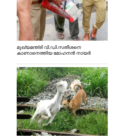
മുഖ്യമന്ത്രി വി.ഡി.സതീശനെ
കാണാനെത്തിയ മോഹനൻ നായർ