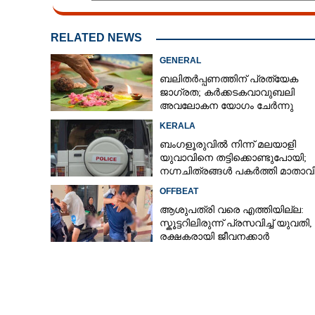
'ഞാനല്ലാതെ പ
RELATED NEWS
ചെയ്‌തുനൽകിയ 
GENERAL
സോഷ്യൽ മീഡ
ബലിതർപ്പണത്തിന് പ്രത്യേക
കീഴടക്കി അനു
ജാഗ്രത; കർക്കടകവാവുബലി
അവലോകന യോഗം ചേർന്നു
KERALA
ബംഗളൂരുവിൽ നിന്ന് മലയാളി
യുവാവിനെ തട്ടിക്കൊണ്ടുപോയി;
നഗ്നചിത്രങ്ങൾ പകർത്തി മാതാവി
അയച്ചു
OFFBEAT
ആശുപത്രി വരെ എത്തിയില്ല:
സ്കൂട്ടറിലിരുന്ന് പ്രസവിച്ച് യുവതി,
രക്ഷകരായി ജീവനക്കാർ