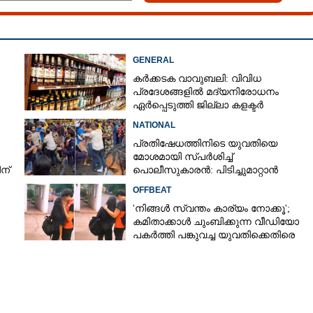
ിന്നാര്'; സഹോദരി പാകം
Copy Link
കേക്ക് പാതി കരിഞ്ഞു,
GENERAL
ിയയുടെ ഹൃദയം
കർക്കടക വാവുബലി: വിവിധ
ജൻ
പ്രദേശങ്ങളിൽ മദ്യനിരോധനം
ഏർപ്പെടുത്തി ജില്ലാ കളക്ടർ
NATIONAL
പ്രതിഷേധത്തിനിടെ യുവതിയെ
മോശമായി സ്‌പർശിച്ച്
ന്
പൊലീസുകാരൻ: പിടിച്ചുമാറ്റാൻ
ശ്രമിച്ചതെന്ന് ന്യായീകരണം
OFFBEAT
'നിങ്ങൾ സ്വന്തം കാര്യം നോക്കൂ';
കമിതാക്കാൾ ചുംബിക്കുന്ന വീഡിയോ
പകർത്തി പങ്കുവച്ച യുവതിക്കെതിരെ
രൂക്ഷവിമർശനം