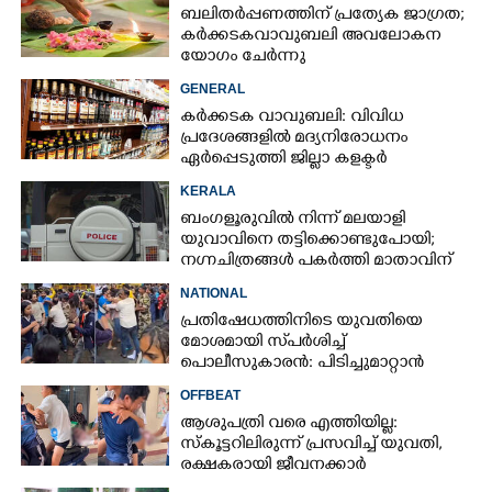
ബലിതർപ്പണത്തിന് പ്രത്യേക ജാഗ്രത;
കർക്കടകവാവുബലി അവലോകന
യോഗം ചേർന്നു
GENERAL
കർക്കടക വാവുബലി: വിവിധ
പ്രദേശങ്ങളിൽ മദ്യനിരോധനം
ഏർപ്പെടുത്തി ജില്ലാ കളക്ടർ
KERALA
ബംഗളൂരുവിൽ നിന്ന് മലയാളി
യുവാവിനെ തട്ടിക്കൊണ്ടുപോയി;
നഗ്നചിത്രങ്ങൾ പകർത്തി മാതാവിന്
അയച്ചു
NATIONAL
പ്രതിഷേധത്തിനിടെ യുവതിയെ
മോശമായി സ്‌പർശിച്ച്
പൊലീസുകാരൻ: പിടിച്ചുമാറ്റാൻ
ശ്രമിച്ചതെന്ന് ന്യായീകരണം
OFFBEAT
ആശുപത്രി വരെ എത്തിയില്ല:
സ്കൂട്ടറിലിരുന്ന് പ്രസവിച്ച് യുവതി,
രക്ഷകരായി ജീവനക്കാർ