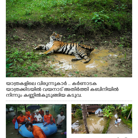
യാത്രകളിലെ വിരുന്നുകാർ .. കർണാടക
യാത്രക്കിടയിൽ വയനാട് അതിർത്തി കബിനിയിൽ
നിന്നും കണ്ണിൽകുടുങ്ങിയ കടുവ.