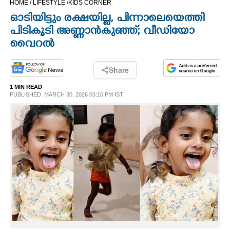
HOME /
LIFESTYLE /
KIDS CORNER
CINEMA
ഓടിയിട്ടും രക്ഷയില്ല, പിന്നാലെയെത്തി
പിടികൂടി അണ്ണാൻകുഞ്ഞ്; വീഡിയോ
OPINION
വൈറൽ
PHOTOS
Share
1 MIN READ
PUBLISHED: MARCH 30, 2026 03:10 PM IST
LIFESTYLE
SPIRITUAL
INFO+
ART
ASTRO