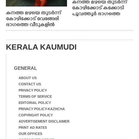
കനത്ത മഴയെ തുടർന്ന്
കോഴിക്കോട് കക്കോടി
കനത്ത മഴയെ തുടർന്ന്
പൂവത്തൂർ ഭാഗത്തെ
കോഴിക്കോട് വേങ്ങേരി
വീടുകളിൽ വെള്ളം
ഭാഗത്തെ വീടുകളിൽ
കയറിയപ്പോൾ
വെള്ളം
കയറിയപ്പോൾ ആളുകളെ
സുരക്ഷിത സ്ഥാനത്തേക്ക്
KERALA KAUMUDI
മാറ്റുന്ന സുരക്ഷാസേനാം
ഗങ്ങൾ
GENERAL
ABOUT US
CONTACT US
PRIVACY POLICY
TERMS OF SERVICE
EDITORIAL POLICY
PRIVACY POLICY-KAZHCHA
COPYRIGHT POLICY
ADVERTISEMENT DISCLAIMER
PRINT AD RATES
OUR OFFICES