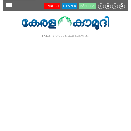
SECTIONS
ENGLISH
E-PAPER
KĀZHCHA
HOME
LATEST
FRIDAY, 07 AUGUST 2026 3.05 PM IST
AUDIO
NOTIFIED NEWS
POLL
KERALA
LOCAL
NEWS 360
CASE DIARY