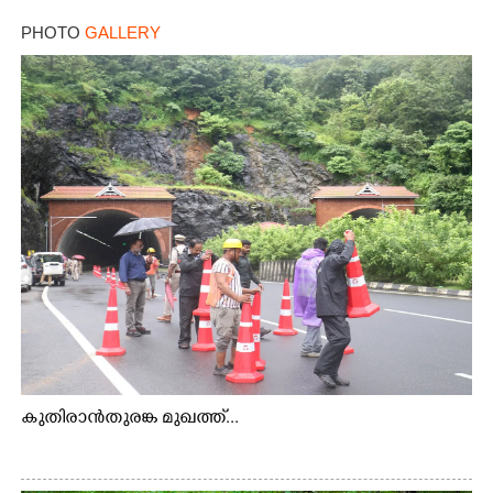
PHOTO
GALLERY
കുതിരാൻതുരങ്ക മുഖത്ത്...