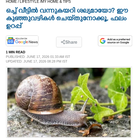
HOME /
LIFESTYLE /
MY HOME & TIPS
CINEMA
ഒച്ച് വീട്ടിൽ വന്നുകയറി ശല്യമായോ? ഈ
കുഞ്ഞുവഴികൾ ചെയ്‌തുനോക്കൂ, ഫലം
OPINION
ഉറപ്പ്
PHOTOS
Share
1 MIN READ
PUBLISHED: JUNE 17, 2026 01:33 AM IST
LIFESTYLE
UPDATED: JUNE 17, 2026 08:28 PM IST
SPIRITUAL
INFO+
ART
ASTRO