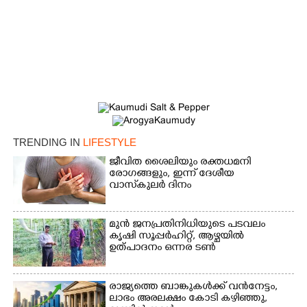
×
Share this link
TRENDING IN
LIFESTYLE
ജീവിത ശൈലിയും രക്തധമനി
രോഗങ്ങളും, ഇന്ന് ദേശീയ
വാസ്‌കുലര്‍ ദിനം
Copy Link
മുൻ ജനപ്രതിനിധിയുടെ പടവലം
കൃഷി സൂപ്പർഹിറ്റ്,​ ആഴ്ചയിൽ
ഉത്പാദനം ഒന്നര ടൺ
രാജ്യത്തെ ബാങ്കുകൾക്ക് വൻനേട്ടം,​
ലാഭം അരലക്ഷം കോടി കഴിഞ്ഞു,​