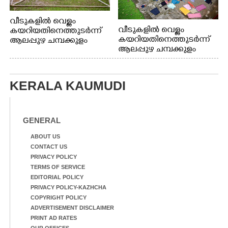
വീടുകളിൽ വെള്ളം
വീടുകളിൽ വെള്ളം
കയറിയതിനെത്തുടർന്ന്
കയറിയതിനെത്തുടർന്ന്
ആലപ്പുഴ ചമ്പക്കുളം
ആലപ്പുഴ ചമ്പക്കുളം
ഫാദർ തോമസ്
ഫാദർ തോമസ്
പോരൂക്കര സെൻട്രൽ
പോരൂക്കര സെൻട്രൽ
സ്കൂളിലെ ദുരിതാശ്വാസ
സ്കൂളിലെ ദുരിതാശ്വാസ
ക്യാമ്പിലെത്തിയവർ
KERALA KAUMUDI
ക്യാമ്പിലെത്തിയവർ മഴ
വസ്ത്രങ്ങൾ
മാറിനിന്ന ഇടവേളയിൽ
ഉണക്കാനിട്ടിരിക്കുന്ന
ക്യാമ്പ് പരിസരത്ത്
ഗോൾപോസ്റ്റിന് മുന്നിൽ
വസ്ത്രങ്ങൾ
ഫുട്ബോൾ കളികളിൽ
GENERAL
ഉണക്കാനിടുന്ന കാഴ്ച.
ഏർപ്പെട്ടിരിക്കുന്ന
കുട്ടികൾ
ABOUT US
CONTACT US
PRIVACY POLICY
TERMS OF SERVICE
EDITORIAL POLICY
PRIVACY POLICY-KAZHCHA
COPYRIGHT POLICY
ADVERTISEMENT DISCLAIMER
PRINT AD RATES
OUR OFFICES