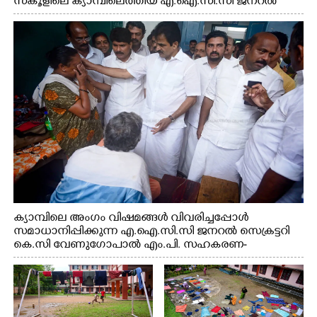
സ്കൂളിലെ ക്യാമ്പിലെത്തിയ എ.ഐ.സി.സി ജനറൽ
സെക്രട്ടറി കെ.സി വേണുഗോപാൽ എം.പി കുരുന്നിനെ
എടുത്ത് ലാളിച്ചപ്പോൾ. സഹകരണ-എക്സൈസ്
വകുപ്പ് മന്ത്രി എം. ലിജു, കൃഷിവകുപ്പ് മന്ത്രി ടി. സിദ്ദിഖ്,
റെജി ചെറിയാൻ എം. എൽ. എ എന്നിവർ സമീപം
ക്യാമ്പിലെ അംഗം വിഷമങ്ങൾ വിവരിച്ചപ്പോൾ
സമാധാനിപ്പിക്കുന്ന എ.ഐ.സി.സി ജനറൽ സെക്രട്ടറി
കെ.സി വേണുഗോപാൽ എം.പി. സഹകരണ-
എക്സൈസ് വകുപ്പ് മന്ത്രി എം. ലിജു, എന്നിവർ