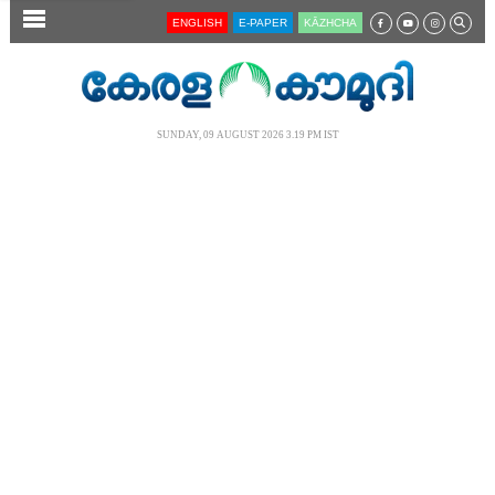
SECTIONS
ENGLISH
E-PAPER
KĀZHCHA
HOME
LATEST
SUNDAY, 09 AUGUST 2026 3.19 PM IST
AUDIO
NOTIFIED NEWS
POLL
KERALA
LOCAL
NEWS 360
CASE DIARY