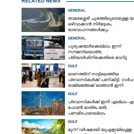
RELATED NEWS
GENERAL
താമരശ്ശേരി ചുരത്തിലൂടെയുള്ള യ
മനുഷ്യനും മൂർ
ഒഴിവാക്കാൻ നിർദ്ദേശം;
ഒരേമുറിയിൽ, വീ
ഭാരവാഹനങ്ങൾക്കും
സർവസ്വാതന്ത്
വിനോദസഞ്ചാരികൾക്കും
GENERAL
ഗ്രാമമുള്ളത് നമ
നിയന്ത്രണം
പുരുഷന്മാർക്കെല്ലാം ഇന്ന്
സൗജന്യയാത്ര;
പ്രിയദർശിനിക്കെതിരെ വേറിട്ട
പ്രതിഷേധവുമായി അങ്കമാലിയില
GULF
സ്വകാര്യ ബസുകൾ
ഓണത്തിന് നാട്ടിലെത്തിയ
പ്രവാസികൾക്ക് പണികിട്ടി; ഗൾഫ
രാജ്യത്തേക്ക് മടങ്ങാൻ ഇനി
ഇരട്ടിയിലധികം പണം ചെലവാക്
GULF
പ്രവാസികൾക്ക് ഇനി എല്ലാം എളു
ഫോൺ മാത്രം മതി,​
പണമിടപാടെല്ലാം
നിമിഷങ്ങൾക്കുള്ളിൽ
GULF
മൂന്ന് വർഷമായി യുഎഇയിലുള്ള