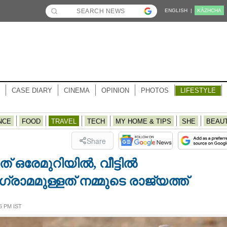
ENGLISH |
KĀZHCHA
CASE DIARY
CINEMA
OPINION
PHOTOS
LIFESTYLE
NCE
FOOD
TRAVEL
TECH
MY HOME & TIPS
SHE
BEAU
Share
് ഒരേമുറിയിൽ, വീട്ടിൽ
ാമമുള്ളത് നമ്മുടെ രാജ്യത്ത്
6 PM IST