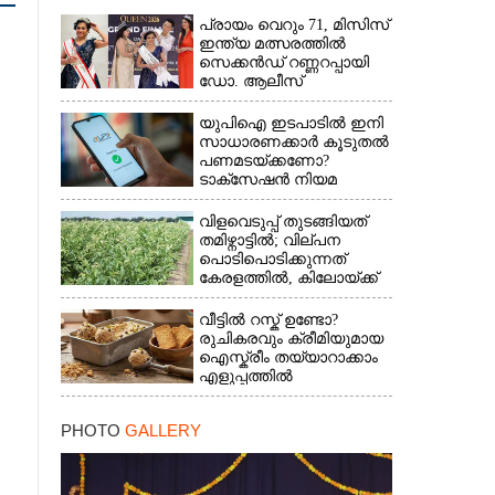
പ്രായം വെറും 71, മിസിസ്
ഇന്ത്യ മത്സരത്തിൽ
സെക്കൻഡ് റണ്ണറപ്പായി
ഡോ. ആലീസ്
യുപിഐ ഇടപാടിൽ ഇനി
സാധാരണക്കാർ കൂടുതൽ
പണമടയ്‌ക്കണോ?​
ടാക്‌സേഷൻ നിയമ
ഭേദഗതി വ്യക്തമാക്കി
കേന്ദ്രം
വിളവെടുപ്പ് തുടങ്ങിയത്
തമിഴ്നാട്ടിൽ; വില്പന
പൊടിപൊടിക്കുന്നത്
കേരളത്തിൽ, കിലോയ്ക്ക്
വില 80 രൂപ മുതൽ
വീട്ടിൽ റസ്ക് ഉണ്ടോ?
രുചികരവും ക്രീമിയുമായ
ഐസ്ക്രീം തയ്യാറാക്കാം
എളുപ്പത്തിൽ
PHOTO
GALLERY