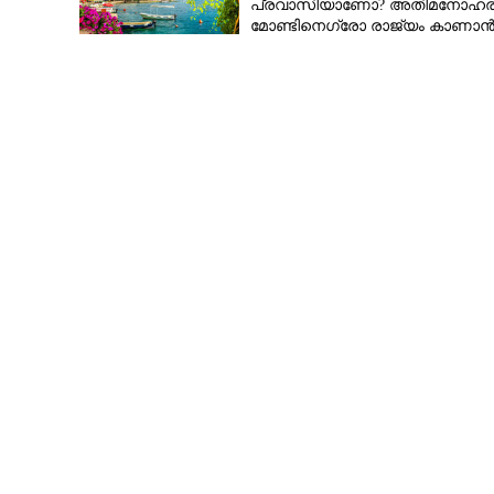
പ്രവാസിയാണോ? അതിമനോഹര
മോണ്ടിനെഗ്രോ രാജ്യം കാണാ
സുവർണാവസരം