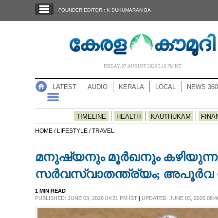
SECTIONS
FOUNDER EDITOR : K SUKUMARAN BA
HOME
LATEST
AUDIO
FRIDAY, 07 AUGUST 2026 5.16 PM IST
NOTIFIED NEWS
LATEST
AUDIO
KERALA
LOCAL
NEWS 360
POLL
KERALA
TIMELINE
HEALTH
KAUTHUKAM
FINA
HOME /
LIFESTYLE /
TRAVEL
LOCAL
മനുഷ്യനും മൂർഖനും കഴിയുന്നത
NEWS 360
സർവസ്വാതന്ത്ര്യം; അപൂർവ ഗ്ര
1 MIN READ
CASE DIARY
PUBLISHED: JUNE 03, 2026 04:21 PM IST
|
UPDATED: JUNE 03, 2026 08:4