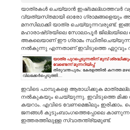
യാത്രകൾ ചെയ്യാൻ ഇഷ്‌ടമല്ലാത്തവർ വ
CARTOONS
വ്യത്യസ്‌തമായി ഓരോ ഗ്രാമങ്ങളെയും അവ
മനസിലാക്കി യാത്ര ചെയ്യുന്നവരുണ്ട്. ഇങ
LITERATURE
മഹാരാഷ്‌ട്രയിലെ സോലാപൂർ ജില്ലയിലെ ഷെ
അകലെയാണ് ഈ ഗ്രാമം സ്ഥിതിചെയ്യുന്നത്.
ZOOM
നൽകുന്നു എന്നതാണ് ഇവിടുത്തെ ഏറ്റവും
യാത്ര പുറപ്പെടുന്നതിന് മുമ്പ് ശ്രദ
CONTACT US
വേണ്ടെന്ന് മുന്നറിയിപ്പ്
തിരുവന്തപുരം: കേരളത്തിൽ കനത്ത മഴയ
വിലക്കേർപ്പെടുത്തി....
ഇവിടെ പാമ്പുകളെ ആരാധിക്കുക മാത്രമല്ല
നൽകുകയും ചെയ്യുന്നു. ഇവിടുത്തെ മിക്ക 
കയറാം. എവിടെ വേണമെങ്കിലും ഇരിക്കാം. 
ജനങ്ങൾ കുടുംബാംഗത്തെപ്പോലെ കാണുന്നത്
ഇത്തരത്തിലുള്ള സ്വാതന്ത്ര്യമുണ്ട്. ‌‌