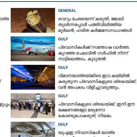
GENERAL
ാത്ര
വെറും ചേരയെന്ന് കരുതി, ജോലി
ഖനും കഴിയുന്നത്
Copy Link
തുടർന്നപ്പോൾ പത്തിവിടർത്തിയ
ട്ടിൽ
മൂർഖൻ; ഹരിത കർമ്മസേനാംഗങ്ങൾ
ര്യം; അപൂർവ
ഞെട്ടി
GULF
്മുടെ രാജ്യത്ത്
പ്രവാസികൾക്ക് സന്തോഷ വാർത്ത;
കുറഞ്ഞ ചെലവിൽ ഗൾഫിൽ നിന്ന്
നാട്ടിലെത്താം,​ കൂടുതൽ
െ
സർവീസുകളുമായി എയർഇന്ത്യ
GULF
എക്സ്പ്രസ്
വിമാനയാത്രയ്‌ക്കിടെ ഇവ കയ്യിൽ
്
കരുതുന്ന പ്രവാസികളുടെ ശ്രദ്ധയ്‌ക്ക്;
വൻ അപകടം വിളിച്ചുവരുത്തും,
കണം
സൂക്ഷിക്കൂ
GULF
പ്പം;
പ്രവാസികളുടെ ശ്രദ്ധയ്‌ക്ക്; ഇനി ഈ
ഭക്ഷണങ്ങളോ മരുന്നോ
കൊണ്ടുപോകരുത്, നിയമം
കർശനമാക്കി യുഎഇ
GULF
യുഎഇ നിവാസികൾ യാത്ര