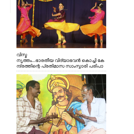
വിസ്മ
നൃത്തം...ഭാരതീയ വിദ്യാഭവൻ കൊച്ചി കേ
ന്ദ്രത്തിന്റെ പ്രതിമാസ സാംസ്കാരി പരിപാ
ടിയുടെ ഭാഗമായി ടി.ഡി റോഡിലെ
ഭാരതീയ വിദ്യാഭവൻ സർദാർ പട്ടേൽ
സഭാഗൃഹത്തിൽ
പ്രശസ്ത കഥക് നർത്തകി എം.
അക്ഷത അവതരിപ്പിച്ച ലയ നമൻ കഥകിൽ
നിന്ന്