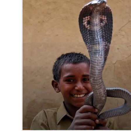
CINEMA
OPINION
PHOTOS
LIFESTYLE
SPIRITUAL
INFO+
ART
ASTRO