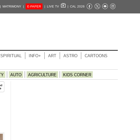
|
MATRIMONY |
E-PAPER
|
LIVE TV
|
CAL 2026
SPIRITUAL
INFO+
ART
ASTRO
CARTOONS
TY
AUTO
AGRICULTURE
KIDS CORNER