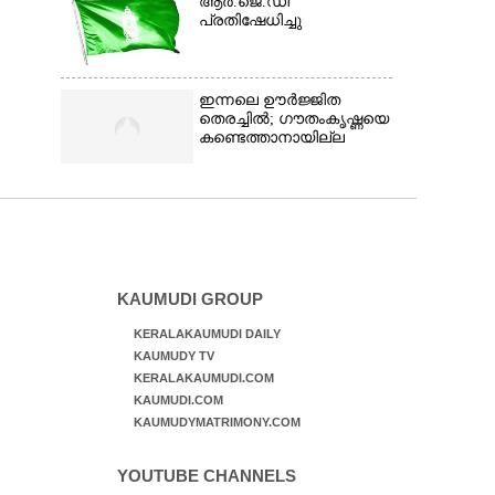
ആർ.ജെ.ഡി
പ്രതിഷേധിച്ചു
ഇന്നലെ ഊർജ്ജിത
തെരച്ചിൽ; ഗൗതംകൃഷ്ണയെ
കണ്ടെത്താനായില്ല
KAUMUDI GROUP
KERALAKAUMUDI DAILY
KAUMUDY TV
KERALAKAUMUDI.COM
KAUMUDI.COM
KAUMUDYMATRIMONY.COM
YOUTUBE CHANNELS