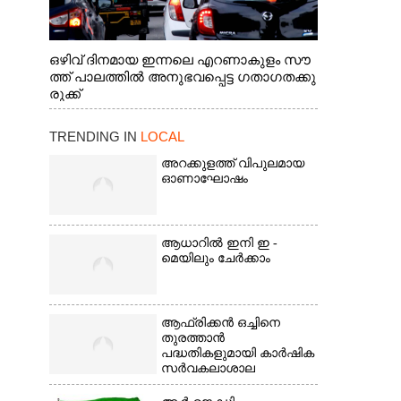
ഒഴിവ് ദിനമായ ഇന്നലെ എറണാകുളം സൗ
ത്ത് പാലത്തിൽ അനുഭവപ്പെട്ട ഗതാഗതക്കു
രുക്ക്
TRENDING IN
LOCAL
അറക്കുളത്ത് വിപുലമായ
ഓണാഘോഷം
ആധാറിൽ ഇനി ഇ -
മെയിലും ചേർക്കാം
ആഫ്രിക്കൻ ഒച്ചിനെ
തുരത്താൻ
പദ്ധതികളുമായി കാർഷിക
സർവകലാശാല