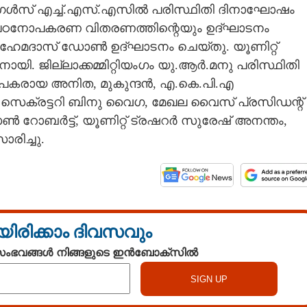
് ഗേൾസ് എച്ച്.എസ്.എസിൽ പരിസ്ഥിതി ദിനാഘോഷം
ം പഠനോപകരണ വിതരണത്തിന്റെയും ഉദ്ഘാടനം
് ഹേമദാസ് ഡോൺ ഉദ്ഘാടനം ചെയ്തു. യൂണിറ്റ്
യി. ജില്ലാക്കമ്മിറ്റിയംഗം യു.ആർ.മനു പരിസ്ഥിതി
ാപകരായ അനിത, മുകുന്ദൻ, എ.കെ.പി.എ
േഖല സെക്രട്ടറി ബിനു വൈഗ, മേഖല വൈസ് പ്രസിഡന്റ്
യ്സൺ റോബർട്ട്, യൂണിറ്റ് ട്രഷറർ സുരേഷ് അനന്തം,
രിച്ചു.
യിരിക്കാം ദിവസവും
 സംഭവങ്ങൾ നിങ്ങളുടെ ഇൻബോക്സിൽ