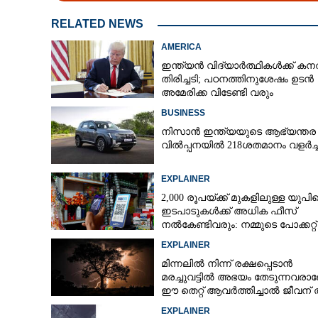
RELATED NEWS
CARTOONS
AMERICA
LITERATURE
ഇന്ത്യൻ വിദ്യാർത്ഥികൾക്ക് കന
തിരിച്ചടി; പഠനത്തിനുശേഷം ഉടൻ
അമേരിക്ക വിടേണ്ടി വരും
ZOOM
BUSINESS
നിസാൻ ഇന്ത്യയുടെ ആഭ്യന്തര
വിൽപ്പനയിൽ 218ശതമാനം വളർച്
CONTACT US
EXPLAINER
2,000 രൂപയ്ക്ക് മുകളിലുള്ള യു
ഇടപാടുകൾക്ക് അധിക ഫീസ്
നൽകേണ്ടിവരും: നമ്മുടെ പോക്കറ്റ്
കീറുമോ?
EXPLAINER
മിന്നലിൽ നിന്ന് രക്ഷപ്പെടാൻ
മരച്ചുവട്ടിൽ അഭയം തേടുന്നവര
ഈ തെറ്റ് ആവർത്തിച്ചാൽ ജീവന് 
ഭീഷണിയാകും
EXPLAINER