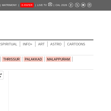
|
MATRIMONY |
E-PAPER
|
LIVE TV
|
CAL 2026
SPIRITUAL
INFO+
ART
ASTRO
CARTOONS
THRISSUR
PALAKKAD
MALAPPURAM