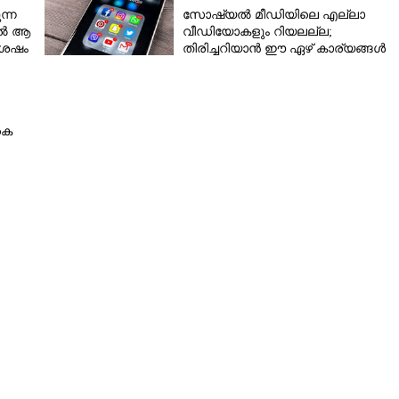
ന്ന
സോഷ്യൽ മീഡിയിലെ എല്ലാ
നിൽ ആ
വീഡിയോകളും റിയലല്ല;
 ശേഷം
തിരിച്ചറിയാൻ ഈ ഏഴ് കാര്യങ്ങൾ
ശ്രദ്ധിക്കൂ
കെ