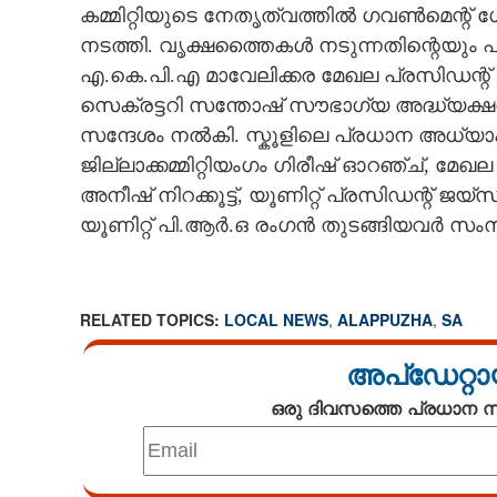
കമ്മിറ്റിയുടെ നേതൃത്വത്തിൽ ഗവൺമെന്റ
CINEMA
നടത്തി. വൃക്ഷത്തൈകൾ നടുന്നതിന്റെയു
എ.കെ.പി.എ മാവേലിക്കര മേഖല പ്രസിഡന്റ
OPINION
സെക്രട്ടറി സന്തോഷ് സൗഭാഗ്യ അദ്ധ്യക്ഷനാ
സന്ദേശം നൽകി. സ്കൂളിലെ പ്രധാന അധ്യ
PHOTOS
ജില്ലാക്കമ്മിറ്റിയംഗം ഗിരീഷ് ഓറഞ്ച്, മ
അനീഷ് നിറക്കൂട്ട്, യൂണിറ്റ് പ്രസിഡന്റ് ജ
LIFESTYLE
യൂണിറ്റ് പി.ആർ.ഒ രംഗൻ തുടങ്ങിയവർ സംസാ
SPIRITUAL
RELATED TOPICS:
LOCAL NEWS
,
ALAPPUZHA
,
SA
INFO+
അപ്ഡേറ്റാ
ഒരു ദിവസത്തെ പ്രധാന
ART
ASTRO