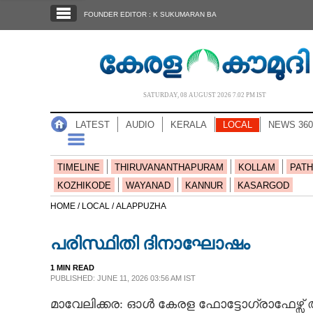
SECTIONS
FOUNDER EDITOR : K SUKUMARAN BA
HOME
LATEST
AUDIO
SATURDAY, 08 AUGUST 2026 7.02 PM IST
NOTIFIED NEWS
LATEST
AUDIO
KERALA
LOCAL
NEWS 360
POLL
KERALA
TIMELINE
THIRUVANANTHAPURAM
KOLLAM
PATH
KOZHIKODE
WAYANAD
KANNUR
KASARGOD
LOCAL
HOME /
LOCAL /
ALAPPUZHA
പരിസ്ഥിതി ദിനാഘോഷം
NEWS 360
1 MIN READ
PUBLISHED: JUNE 11, 2026 03:56 AM IST
CASE DIARY
മാവേലിക്കര: ഓൾ കേരള ഫോട്ടോഗ്രാഫേഴ്