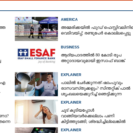
AMERICA
ത്ത
അമേരിക്കയിൽ ഫുഡ് ഫെസ്റ്റിവലിനി
വെടിവയ്‌പ്പ്; രണ്ടുപേർ കൊല്ലപ്പെട്ടു
BUSINESS
ആദ്യപാദത്തിൽ 80 കോടി രൂപ
ച
അറ്റാദായവുമായി ഇസാഫ് ബാങ്ക്
EXPLAINER
പിഐ
പാലിൽ ചേർക്കുന്നത് ഷാംപൂവും
രാസവസ്‌തുക്കളും? സിന്തറ്റിക് പാൽ
ശൃംഖലയെക്കുറിച്ച് ഞെട്ടിക്കുന്ന
വെളിപ്പെടുത്തൽ
EXPLAINER
ചൂട് കൂടിയപ്പോൾ
ാണോ?
വാങ്ങിയവർക്കെല്ലാം പണി
തന്നെ
കിട്ടിത്തുടങ്ങി; ശ്രദ്ധിച്ചില്ലെങ്കിൽ
തീപിടിത്തം പോലുമുണ്ടാകാം
EXPLAINER