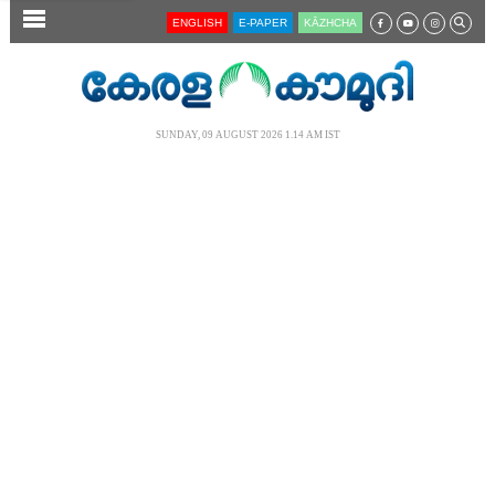
SECTIONS
ENGLISH
E-PAPER
KĀZHCHA
HOME
LATEST
SUNDAY, 09 AUGUST 2026 1.14 AM IST
AUDIO
NOTIFIED NEWS
POLL
KERALA
LOCAL
NEWS 360
CASE DIARY