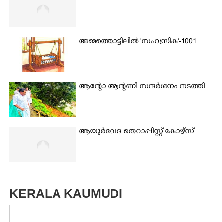
അമ്മത്തൊട്ടിലിൽ 'സഹസ്രിക'-1001
ആന്റോ ആന്റണി​ സന്ദർശനം നടത്തി​
ആയുർവേദ തെറാപ്പിസ്റ്റ് കോഴ്സ്
KERALA KAUMUDI