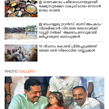
@​​​​​​​ ഓണക്കാല പരിശോധനയുമായി
ഭക്ഷ്യസുരക്ഷാ വകുപ്പ് ലാഭം നേടാൻ
മായം വേണ്ട
@ ബംഗളൂരു ട്രാൻസ്. ബസ് അപകടം '
വി​ശ്ര​മിക്കാൻ വിടാതെ ഡ്രൈ​വ​ർ​ക്ക്
ഡ്യൂട്ടി നൽകി ' ആരോപണവുമായി
×
Share this link
മരിച്ചവരുടെ ബന്ധുക്കൾ
10 ദിവസം കൊണ്ട് പിടിച്ചെടുത്തത്
രണ്ടര ടൺ നിരോധിത വസ്തുക്കൾ
Copy Link
PHOTO
GALLERY