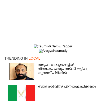
TRENDING IN
LOCAL
സമൂഹ മാദ്ധ്യമങ്ങളിൽ
വിവാഹപരസ്യം നൽകി തട്ടിപ്പ് ;
യുവാവ് പിടിയിൽ
'ബസ് സർവീസ് പുനഃസ്ഥാപിക്കണം'