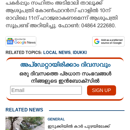
പകർപ്പും സഹിതം അടിമാലി താലൂക്ക്
CARTOONS
ആശുപത്രി കോൺഫറൻസ് ഹാളിൽ 10ന്
രാവിലെ 11ന് ഹാജരാകണമെന്ന് ആശുപത്രി
സൂപ്രണ്ട് അറിയിച്ചു. ഫോൺ: 04864 222680.
LITERATURE
ZOOM
RELATED TOPICS:
LOCAL NEWS
,
IDUKKI
CONTACT US
അപ്ഡേറ്റായിരിക്കാം ദിവസവും
ഒരു ദിവസത്തെ പ്രധാന സംഭവങ്ങൾ
നിങ്ങളുടെ ഇൻബോക്സിൽ
RELATED NEWS
GENERAL
ഇടുക്കിയിൽ കാർ പുഴയിലേക്ക്