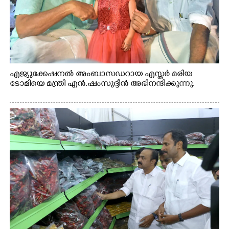
എജ്യുക്കേഷനൽ അംബാസഡറായ എസ്തർ മരിയ
ടോമിയെ മന്ത്രി എൻ.ഷംസുദ്ദീൻ അഭിനന്ദിക്കുന്നു.