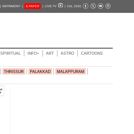
|
MATRIMONY |
E-PAPER
|
LIVE TV
|
CAL 2026
SPIRITUAL
INFO+
ART
ASTRO
CARTOONS
THRISSUR
PALAKKAD
MALAPPURAM