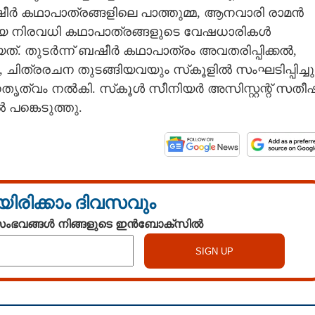
ീർ കഥാപാത്രങ്ങളിലെ പാത്തുമ്മ, ആനവാരി രാമൻ
്ങിയ നിരവധി കഥാപാത്രങ്ങളുടെ വേഷധാരികൾ
യത്. തുടർന്ന് ബഷീർ കഥാപാത്രം അവതരിപ്പിക്കൽ,
 ചിത്രരചന തുടങ്ങിയവയും സ്‌കൂളിൽ സംഘടിപ്പിച്ചു
നേതൃത്വം നൽകി. സ്‌കൂൾ സീനിയർ അസിസ്റ്റന്റ് സതീഷ
പങ്കെടുത്തു.
യിരിക്കാം ദിവസവും
 സംഭവങ്ങൾ നിങ്ങളുടെ ഇൻബോക്സിൽ