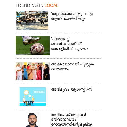
TRENDING IN
LOCAL
'തൃക്കാക്കര പശു'ക്കളെ
ആര് സംരക്ഷിക്കും
'പ്രോജക്ട്
×
ഗെയിംചേഞ്ചർ'
കൊച്ചിയിൽ തുടക്കം
അക്ഷരോന്നതി പുസ്തക
വിതരണം
അഭിമുഖം ആഗസ്റ്റ് 7ന്
അഭിഷേക് മോഹൻ
ട്രിവാൻഡ്രം
റോയൽസിന്റെ മുഖ്യ