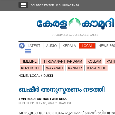
SECTIONS
FOUNDER EDITOR : K SUKUMARAN BA
HOME
LATEST
AUDIO
THURSDAY, 06 AUGUST 2026 5.51 AM IST
NOTIFIED NEWS
LATEST
AUDIO
KERALA
LOCAL
NEWS 360
POLL
KERALA
TIMELINE
THIRUVANANTHAPURAM
KOLLAM
PATH
KOZHIKODE
WAYANAD
KANNUR
KASARGOD
LOCAL
HOME /
LOCAL /
IDUKKI
ബഷീർ അനുസ്മരണം നടത്തി
NEWS 360
1 MIN READ
| AUTHOR :
WEB DESK
PUBLISHED: JULY 06, 2026 01:16 AM IST
CASE DIARY
നെടുങ്കണ്ടം: വൈക്കം മുഹമ്മദ് ബഷീർദിനത