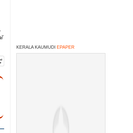
.
്
KERALA KAUMUDI
EPAPER