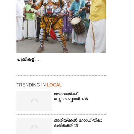
കടത്ത് വള്ളം
പുലികളി...
TRENDING IN
LOCAL
അമ്മമാർക്ക്
സ്നേഹപ്പൊതികൾ
അരീയ്ക്കൽ റോഡ് തീരാ
ദുരിതത്തിൽ