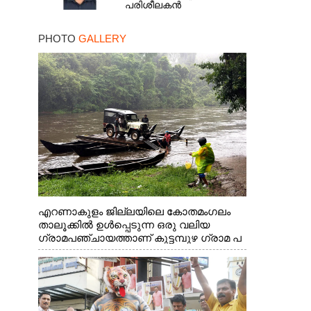
പരിശീലകൻ
PHOTO
GALLERY
എറണാകുളം ജില്ലയിലെ കോതമംഗലം
താലൂക്കിൽ ഉൾപ്പെടുന്ന ഒരു വലിയ
ഗ്രാമപഞ്ചായത്താണ് കുട്ടമ്പുഴ ഗ്രാമ പ
ഞ്ചായത്ത്. ആദിവാസി ഊരുകളായ
വെള്ളാരംകുത്ത്, കത്തിപ്പാറ, ഉറിയംപെട്ടി,
തേക്കല്ല്, വെട്ടിക്കല്ല്, മഞ്ചപ്പാറ എന്നീ
ആറു സ്ഥലങ്ങളിലേക്കുള്ള പ്രധാന
സഞ്ചാര മാർഗമാണ് ഈ കാണുന്ന