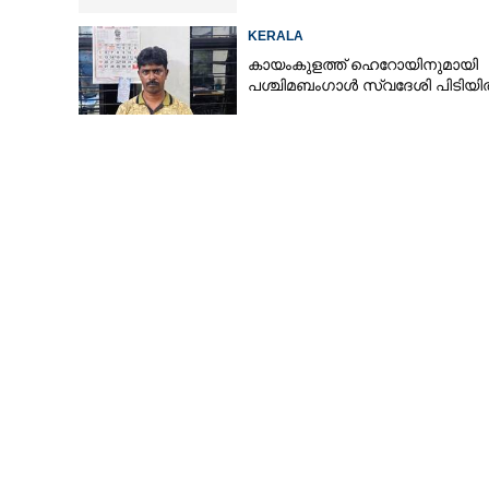
KERALA
കായംകുളത്ത് ഹെറോയിനുമായി
പശ്ചിമബംഗാൾ സ്വദേശി പിടിയ