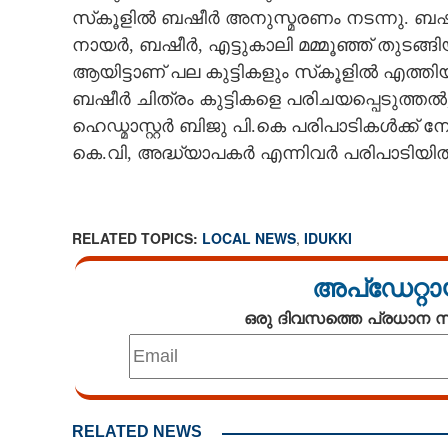
സ്‌കൂളിൽ ബഷീർ അനുസ്മരണം നടന്നു. ബഷ
CINEMA
നായർ, ബഷീർ, എട്ടുകാലി മമ്മൂഞ്ഞ് തുടങ
ആയിട്ടാണ് പല കുട്ടികളും സ്‌കൂളിൽ എത്തി
OPINION
ബഷീർ ചിത്രം കുട്ടികളെ പരിചയപ്പെടുത്തൽ,
ഹെഡ്മാസ്റ്റർ ബിജു പി.കെ പരിപാടികൾക്ക് 
PHOTOS
കെ.വി, അദ്ധ്യാപകർ എന്നിവർ പരിപാടിയിൽ 
LIFESTYLE
RELATED TOPICS:
LOCAL NEWS
,
IDUKKI
SPIRITUAL
അപ്ഡേറ്റാ
INFO+
ഒരു ദിവസത്തെ പ്രധാന
ART
ASTRO
RELATED NEWS