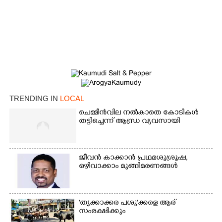
×
Share this link
TRENDING IN
LOCAL
ചെമ്മീൻവില നൽകാതെ കോടികൾ
തട്ടിച്ചെന്ന് ആന്ധ്ര വ്യവസായി
Copy Link
ജീവൻ കാക്കാൻ പ്രഥമശുശ്രൂഷ,
ഒഴിവാക്കാം മുങ്ങിമരണങ്ങൾ
'തൃക്കാക്കര പശു'ക്കളെ ആര്
സംരക്ഷിക്കും