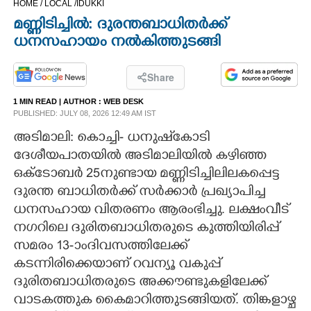
HOME /
LOCAL /
IDUKKI
CINEMA
മണ്ണിടിച്ചിൽ: ദുരന്തബാധിതർക്ക്
ധനസഹായം നൽകിത്തുടങ്ങി
OPINION
Share
PHOTOS
1 MIN READ
| AUTHOR :
WEB DESK
PUBLISHED: JULY 08, 2026 12:49 AM IST
LIFESTYLE
അടിമാലി: കൊച്ചി- ധനുഷ്കോടി
ദേശീയപാതയിൽ അടിമാലിയിൽ കഴിഞ്ഞ
ഒക്ടോബ‌ർ 25നുണ്ടായ മണ്ണിടിച്ചിലിലകപ്പെട്ട
SPIRITUAL
ദുരന്ത ബാധിതർക്ക് സർക്കാ‌‌ർ പ്രഖ്യാപിച്ച
ധനസഹായ വിതരണം ആരംഭിച്ചു. ലക്ഷംവീട്
INFO+
നഗറിലെ ദുരിതബാധിതരുടെ കുത്തിയിരിപ്പ്
സമരം 13-ാംദിവസത്തിലേക്ക്
ART
കടന്നിരിക്കെയാണ് റവന്യൂ വകുപ്പ്
ദുരിതബാധിതരുടെ അക്കൗണ്ടുകളിലേക്ക്
ASTRO
വാടകത്തുക കൈമാറിത്തുടങ്ങിയത്. തിങ്കളാഴ്ച