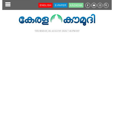
SECTIONS
ENGLISH
E-PAPER
KĀZHCHA
HOME
LATEST
THURSDAY, 06 AUGUST 2026 7.46 PM IST
AUDIO
NOTIFIED NEWS
POLL
KERALA
LOCAL
NEWS 360
CASE DIARY