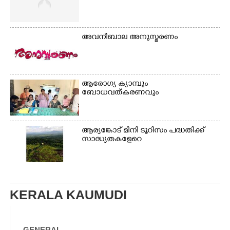
അവനീബാല അനുസ്മരണം
ആരോഗ്യ ക്യാമ്പും
ബോധവത്കരണവും
ആര്യങ്കോട് മിനി ടൂറിസം പദ്ധതിക്ക്
സാദ്ധ്യതകളേറെ
KERALA KAUMUDI
GENERAL