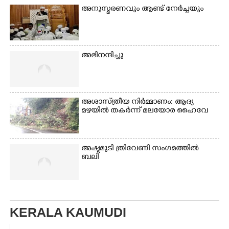
അനുസ്മരണവും ആണ്ട് നേർച്ചയും
അഭിനന്ദിച്ചു
അശാസ്ത്രീയ നിർമ്മാണം: ആദ്യ
മഴയിൽ തകർന്ന് മലയോര ഹൈവേ
അഷ്ടമുടി ത്രിവേണി സംഗമത്തിൽ
ബലി
KERALA KAUMUDI