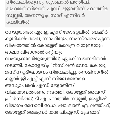
നിർവഹിക്കുന്നു. ശ്യാംലാൽ ലത്തീഫ്,
മുഹമ്മദ് സിയാദ്, എസ്. ജ്യോതിസ്, ഫാത്തിമ
CARTOONS
സുല്ലമി, അനന്തു പ്രസാദ് എന്നിവർ
വേദിയിൽ
LITERATURE
നെടുങ്കണ്ടം: എം.ഇ.എസ് കോളേജിൽ 'ബഷീർ
കൃതികൾ: ഭാഷ, സാഹിത്യം, സംസ്‌കാരം" എന്ന
ZOOM
വിഷയത്തിൽ കോളേജ് ലൈബ്രറിയുടെയും
ഭാഷാ വിഭാഗത്തിന്റെയും
CONTACT US
സംയുക്താഭിമുഖ്യത്തിൽ ഏകദിന സെമിനാർ
നടത്തി. കോളേജ് പ്രിൻസിപ്പൽ ഡോ. കെ.യു.
ജസീന ഉദ്ഘാടനം നിർവഹിച്ചു. സെമിനാറിൽ
കല്ലാർ ജി.എച്ച്.എസ്.സിലെ മലയാള
അദ്ധ്യാപകൻ എസ്. ജ്യോതിസ്
വിഷയാവതരണം നടത്തി. കോളേജ് വൈസ്
പ്രിൻസിപ്പൽ ടി.എ. ഫാത്തിമ സുല്ലമി, ഇംഗ്ലീഷ്
വിഭാഗം മേധാവി ഡോ. ഷാംലാൽ എ. ലത്തീഫ്,
കോളേജ് ലൈബ്രറിയൻ പി.എസ്. മുഹമ്മദ്