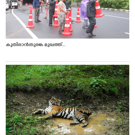
കുതിരാൻതുരങ്ക മുഖത്ത്...