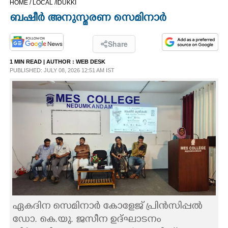
HOME /
LOCAL /
IDUKKI
CINEMA
ബഷീർ അനുസ്മരണ സെമിനാർ
OPINION
Share
1 MIN READ
| AUTHOR :
WEB DESK
PHOTOS
PUBLISHED: JULY 08, 2026 12:51 AM IST
LIFESTYLE
SPIRITUAL
INFO+
ART
ഏകദിന സെമിനാർ കോളേജ് പ്രിൻസിപ്പൽ
ASTRO
ഡോ. കെ.യു. ജസീന ഉദ്ഘാടനം