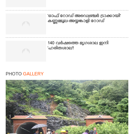
'ഓഫ് റോഡ് അഡ്വെഞ്ചർ ട്രാക്കായി'
കണ്ണമ്മൂല-അയ്യങ്കാളി റോഡ്
140 വർഷത്തെ മൃഗശാല ഇനി
'ഹരിതശാല'!
PHOTO
GALLERY