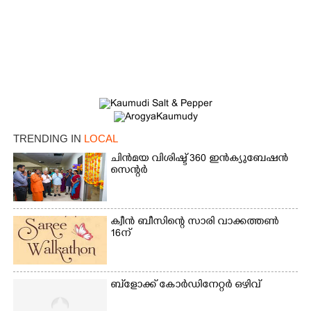
TRENDING IN
LOCAL
ചിൻമയ വിശിഷ്ട് 360 ഇൻക്യുബേഷൻ
സെന്റർ
×
Share this link
ക്വീൻ ബീസിന്റെ സാരി വാക്കത്തൺ
16ന്
ബ്‌ളോക്ക് കോർഡിനേറ്റർ ഒഴിവ്
Copy Link