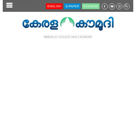
SECTIONS
ENGLISH
E-PAPER
KĀZHCHA
HOME
LATEST
FRIDAY, 07 AUGUST 2026 2.56 PM IST
AUDIO
NOTIFIED NEWS
POLL
KERALA
LOCAL
NEWS 360
CASE DIARY