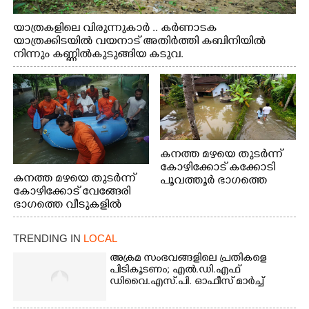
യാത്രകളിലെ വിരുന്നുകാർ .. കർണാടക
യാത്രക്കിടയിൽ വയനാട് അതിർത്തി കബിനിയിൽ
നിന്നും കണ്ണിൽകുടുങ്ങിയ കടുവ.
കനത്ത മഴയെ തുടർന്ന്
കോഴിക്കോട് കക്കോടി
കനത്ത മഴയെ തുടർന്ന്
പൂവത്തൂർ ഭാഗത്തെ
കോഴിക്കോട് വേങ്ങേരി
വീടുകളിൽ വെള്ളം
ഭാഗത്തെ വീടുകളിൽ
കയറിയപ്പോൾ
വെള്ളം
കയറിയപ്പോൾ ആളുകളെ
TRENDING IN
LOCAL
സുരക്ഷിത സ്ഥാനത്തേക്ക്
മാറ്റുന്ന സുരക്ഷാസേനാം
അക്രമ സംഭവങ്ങളിലെ പ്രതികളെ
ഗങ്ങൾ
പിടികൂടണം; എൽ.ഡി.എഫ്
ഡിവൈ.എസ്.പി. ഓഫീസ് മാർച്ച്