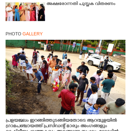
അക്ഷരോന്നതി പുസ്തക വിതരണം
PHOTO
GALLERY
പ്രളയജലം ഇറങ്ങിത്തുടങ്ങിയതോടെ ആറന്മുളയിൽ
ഗ്രാമപഞ്ചായത്ത് പ്രസിഡന്റ് മാരും അംഗങ്ങളും