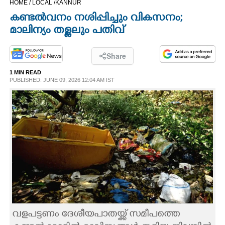
HOME /
LOCAL /
KANNUR
CINEMA
കണ്ടൽവനം നശിപ്പിച്ചും വികസനം;
മാലിന്യം തള്ളലും പതിവ്
OPINION
Share
PHOTOS
1 MIN READ
PUBLISHED: JUNE 09, 2026 12:04 AM IST
LIFESTYLE
SPIRITUAL
INFO+
ART
വളപട്ടണം ദേശീയപാതയ്ക്ക് സമീപത്തെ
ASTRO