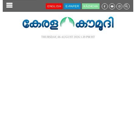
SECTIONS
ENGLISH
E-PAPER
KĀZHCHA
HOME
LATEST
THURSDAY, 06 AUGUST 2026 1.39 PM IST
AUDIO
NOTIFIED NEWS
POLL
KERALA
LOCAL
NEWS 360
CASE DIARY