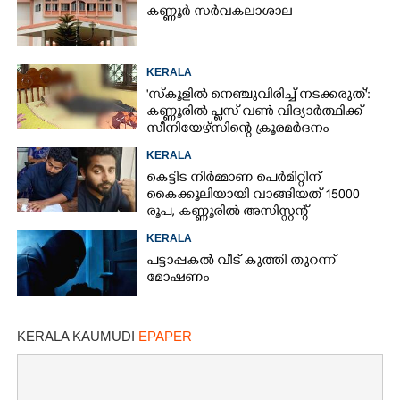
കണ്ണൂർ സർവകലാശാല
KERALA
'സ്കൂളിൽ നെഞ്ചുവിരിച്ച് നടക്കരുത്':
കണ്ണൂരിൽ പ്ലസ് വൺ വിദ്യാർത്ഥിക്ക്
സീനിയേഴ്സിന്റെ ക്രൂരമർദനം
KERALA
കെട്ടിട നിർമ്മാണ പെർമിറ്റിന്
കൈക്കൂലിയായി വാങ്ങിയത് 15000
രൂപ,​ കണ്ണൂരിൽ അസിസ്റ്റന്റ്
എൻജിനീയർ പിടിയിൽ
KERALA
പട്ടാപ്പകൽ വീട് കുത്തി തുറന്ന്
മോഷണം
KERALA KAUMUDI
EPAPER