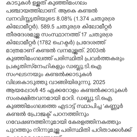
കാടുകൾ ഉള്ളത് കുഞ്ഞിമംഗലം
പഞ്ചായത്തിലാണ്. ആകെ കണ്ടൽ
വനവിസ്തൃതിയുടെ 8.08% (1.374 ചതുരശ്ര
കിലോമീറ്റർ). 589.5 ചതുരശ്ര കിലോമീറ്റർ
തീരദേശമുള്ള സംസ്ഥാനത്ത് 17 ചതുരശ്ര
കിലോമീറ്റർ (1782 ഹെക്ടർ) പ്രദേശത്ത്
മാത്രമാണ് കണ്ടൽ വനമുള്ളത്. 2003ൽ
കുഞ്ഞിമംഗലത്ത് പരിസ്ഥിതി പ്രവർത്തകരും
പ്രകൃതിസ്‌നേഹികളും ഡബ്ലു.ടി.ഐ
സംഘടനയും കണ്ടൽക്കാടുകൾ
വിലകൊടുത്തു വാങ്ങിയിരുന്നു. 2025
ആയപ്പോൾ 45 ഏക്കറോളം കണ്ടൽക്കാടുകൾ
സംരക്ഷിതവനമായി മാറി. ഡബ്ലു.ടി.ഐ.
കുഞ്ഞിമംഗലത്തെ എടാട്ട് സ്ഥാപിച്ച 'കണ്ണൂർ
കണ്ടൽ പ്രോജക്ട്' പഠനത്തിനും
ഗവേഷണത്തിനുമായി കേരളത്തിനകത്തും
പുറത്തും നിന്നുമുള്ള പരിസ്ഥിതി പഠിതാക്കൾക്ക്