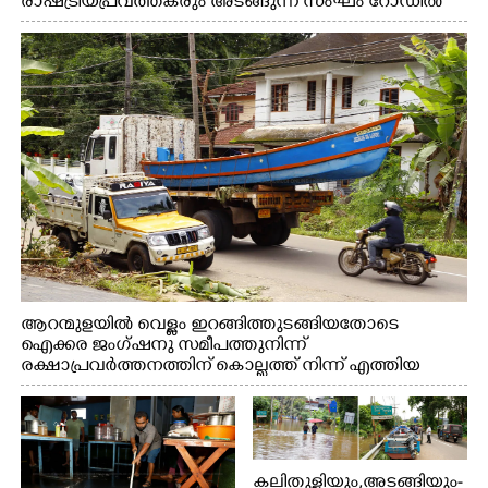
രാഷ്ട്രീയപ്രവത്തകരും അടങ്ങുന്ന സംഘം റോഡിൽ
അടിഞ്ഞ് കൂടിയ ചെളിയും മണ്ണും മറ്റ് മാലിന്യങ്ങളും
നീക്കം ചെയ്യുന്നു.
ആറന്മുളയിൽ വെള്ളം ഇറങ്ങിത്തുടങ്ങിയതോടെ
ഐക്കര ജംഗ്ഷനു സമീപത്തുനിന്ന്
രക്ഷാപ്രവർത്തനത്തിന് കൊല്ലത്ത് നിന്ന് എത്തിയ
ബോട്ടുകൾ തിരികെക്കൊണ്ടുപോകുന്നു.
കലിതുള്ളിയും,അടങ്ങിയും-