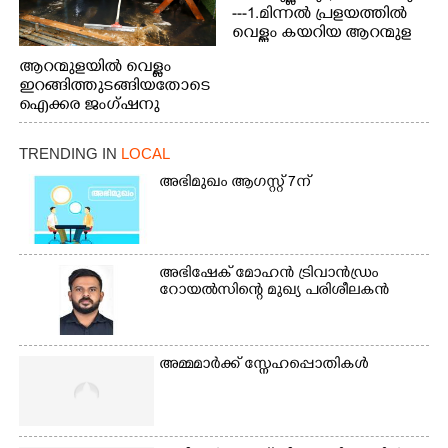
---1.മിന്നൽ പ്രളയത്തിൽ
വെള്ളം കയറിയ ആറന്മുള
പെട്രോൾ പമ്പിന്
ആറന്മുളയിൽ വെള്ളം
സമീപത്തെ റോ‌ഡ് രണ്ടാം
ഇറങ്ങിത്തുടങ്ങിയതോടെ
തീയതിയിലെ
ഐക്കര ജംഗ്ഷനു
കാഴ്ച.2.വെള്ളം
സമീപം ആറന്മുള
ഇറങ്ങിപ്പോൾ
കിടങ്ങന്നൂർ റോഡിന്
ഇന്നലെത്തെ
TRENDING IN
LOCAL
സമീപം പ്രവർത്തിക്കു
കാഴ്ച.രക്ഷാപ്രവർത്തന
ആറന്മുള തട്ടുകട കഴുകി
അഭിമുഖം ആഗസ്റ്റ് 7ന്
ത്തിന് ഓച്ചിറ അഴിക്കലിൽ
വൃത്തിയാക്കുന്നു.
നിന്ന്എത്തിച്ച ബോട്ടും.
അഭിഷേക് മോഹൻ ട്രിവാൻഡ്രം
റോയൽസിന്റെ മുഖ്യ പരിശീലകൻ
അമ്മമാർക്ക് സ്നേഹപ്പൊതികൾ