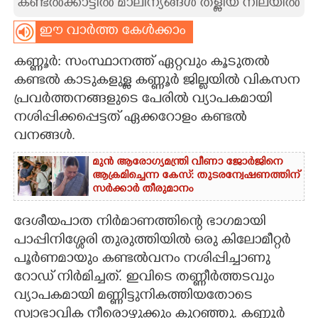
കണ്ടല്‍ക്കാട്ടില്‍ മാലിന്യങ്ങള്‍ തള്ളിയ നിലയില്‍
CARTOONS
ഈ വാർത്ത കേൾക്കാം
കണ്ണൂർ: സംസ്ഥാനത്ത് ഏറ്റവും കൂടുതൽ
LITERATURE
കണ്ടൽ കാടുകളുള്ള കണ്ണൂർ ജില്ലയിൽ വികസന
പ്രവർത്തനങ്ങളുടെ പേരിൽ വ്യാപകമായി
ZOOM
നശിപ്പിക്കപ്പെട്ടത് ഏക്കറോളം കണ്ടൽ
വനങ്ങൾ.
CONTACT US
മുൻ ആരോഗ്യമന്ത്രി വീണാ ജോർജിനെ
ആക്രമിച്ചെന്ന കേസ്: തുടരന്വേഷണത്തിന്
സർക്കാർ തീരുമാനം
ദേശീയപാത നിർമാണത്തിന്റെ ഭാഗമായി
പാപ്പിനിശ്ശേരി തുരുത്തിയിൽ ഒരു കിലോമീറ്റർ
പൂർണമായും കണ്ടൽവനം നശിപ്പിച്ചാണു
റോഡ് നിർമിച്ചത്. ഇവിടെ തണ്ണീർത്തടവും
വ്യാപകമായി മണ്ണിട്ടുനികത്തിയതോടെ
സ്വാഭാവിക നീരൊഴുക്കും കുറഞ്ഞു. കണ്ണൂർ