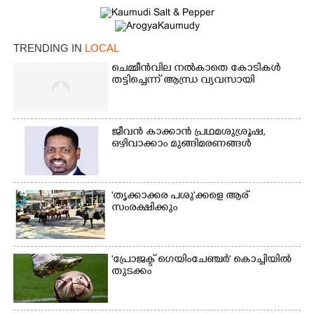
TRENDING IN
LOCAL
ചെമ്മീൻവില നൽകാതെ കോടികൾ
തട്ടിച്ചെന്ന് ആന്ധ്ര വ്യവസായി
ജീവൻ കാക്കാൻ പ്രഥമശുശ്രൂഷ,
ഒഴിവാക്കാം മുങ്ങിമരണങ്ങൾ
'തൃക്കാക്കര പശു'ക്കളെ ആര്
സംരക്ഷിക്കും
'പ്രോജക്ട് ഗെയിംചേഞ്ചർ' കൊച്ചിയിൽ
തുടക്കം