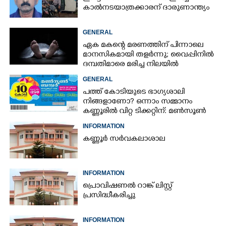
കാൽനടയാത്രക്കാരന് ദാരുണാന്ത്യം
GENERAL
ഏക മകന്റെ മരണത്തിന് പിന്നാലെ
മാനസികമായി തളർന്നു; വൈപ്പിനിൽ
ദമ്പതിമാരെ മരിച്ച നിലയിൽ
കണ്ടെത്തി
GENERAL
പത്ത് കോടിയുടെ ഭാഗ്യശാലി
നിങ്ങളാണോ? ഒന്നാം സമ്മാനം
കണ്ണൂരിൽ വിറ്റ ടിക്കറ്റിന്: മൺസൂൺ
ബമ്പർ ഫലം പുറത്ത്
INFORMATION
കണ്ണൂർ സർവകലാശാല
INFORMATION
പ്രൊവിഷണൽ റാങ്ക് ലിസ്റ്റ്
പ്രസിദ്ധീകരിച്ചു
INFORMATION