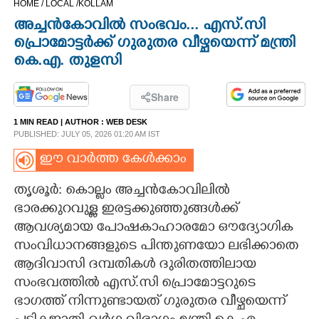
HOME /
LOCAL /
KOLLAM
CINEMA
അച്ചൻകോവി​ൽ സംഭവം... എസ്.സി​
പ്രൊമോട്ടർക്ക് ഗുരുതര വീഴ്ചയെന്ന് മന്ത്രി
OPINION
കെ.എ. തുളസി
PHOTOS
Share
1 MIN READ
| AUTHOR :
WEB DESK
PUBLISHED: JULY 05, 2026 01:20 AM IST
LIFESTYLE
ഈ വാർത്ത കേൾക്കാം
SPIRITUAL
തൃശൂർ: കൊല്ലം അച്ചൻകോവിലിൽ
ഭാരക്കുറവുള്ള ഇരട്ടക്കുഞ്ഞുങ്ങൾക്ക്
INFO+
ആവശ്യമായ പോഷകാഹാരമോ ഔദ്യോഗിക
സംവിധാനങ്ങളുടെ പിന്തുണയോ ലഭിക്കാതെ
ART
ആദിവാസി ദമ്പതികൾ ദുരിതത്തിലായ
സംഭവത്തിൽ എസ്.സി പ്രൊമോട്ടറുടെ
ഭാഗത്ത് നിന്നുണ്ടായത് ഗുരുതര വീഴ്ചയെന്ന്
ASTRO