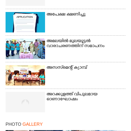
അപേക്ഷ ക്ഷണിച്ചു
Copy Link
അമലയിൽ മുലയൂട്ടൽ
വാരാചരണത്തിന് സമാപനം
അസസ്‌മെന്റ് ക്യാമ്പ്
അറക്കുളത്ത് വിപുലമായ
ഓണാഘോഷം
PHOTO
GALLERY