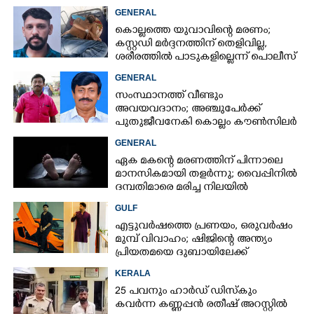
GENERAL
കൊല്ലത്തെ യുവാവിന്റെ മരണം;
കസ്റ്റഡി മർദ്ദനത്തിന് തെളിവില്ല,
ശരീരത്തിൽ പാടുകളില്ലെന്ന് പൊലീസ്
GENERAL
സംസ്ഥാനത്ത് വീണ്ടും
അവയവദാനം; അഞ്ചുപേർക്ക്
പുതുജീവനേകി കൊല്ലം കൗൺസിലർ
ബി അജിത് കുമാർ
GENERAL
ഏക മകന്റെ മരണത്തിന് പിന്നാലെ
മാനസികമായി തളർന്നു; വൈപ്പിനിൽ
ദമ്പതിമാരെ മരിച്ച നിലയിൽ
കണ്ടെത്തി
GULF
എട്ടുവർഷത്തെ പ്രണയം,​ ഒരുവർഷം
മുമ്പ് വിവാഹം; ഷിജിന്റെ അന്ത്യം
പ്രിയതമയെ ദുബായിലേക്ക്
കൊണ്ടുവരാനുള്ള ഒരുക്കത്തിനിടെ
KERALA
25 പവനും ഹാർഡ് ഡിസ്കും
കവർന്ന കണ്ണപ്പൻ രതീഷ് അറസ്റ്റിൽ