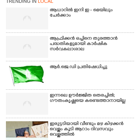
TRENDING IN
LOCAL
മീറ്റർ ഓട്ടം ഫൈനൽ
ആധാറിൽ ഇനി ഇ - മെയിലും
മത്സരത്തിനിടെ സിന്തറ്റിക്
ചേർക്കാം
ട്രാക്കിന് കുറുകെ ഓടുന്ന
നായകൾ.
ആഫ്രിക്കൻ ഒച്ചിനെ തുരത്താൻ
പദ്ധതികളുമായി കാർഷിക
സർവകലാശാല
ആർ.ജെ.ഡി പ്രതിഷേധിച്ചു
ഇന്നലെ ഊർജ്ജിത തെരച്ചിൽ;
ഗൗതംകൃഷ്ണയെ കണ്ടെത്താനായില്ല
ഇരുട്ടടിയായി വീണ്ടും മഴ കിഴക്കൻ
വെള്ളം കൂടി ആറാം ദിവസവും
വെള്ളത്തിൽ