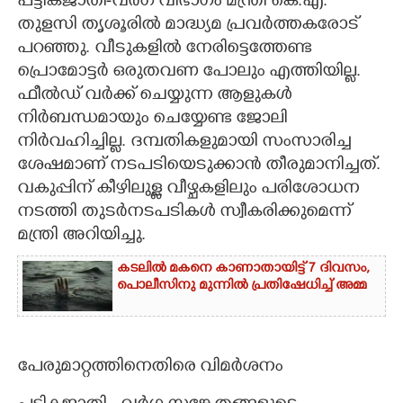
പട്ടികജാതി-വർഗ വിഭാഗം മന്ത്രി കെ.എ.
തുളസി തൃശൂരിൽ മാദ്ധ്യമ പ്രവർത്തകരോട്
CARTOONS
പറഞ്ഞു. വീടുകളിൽ നേരിട്ടെത്തേണ്ട
പ്രൊമോട്ടർ ഒരുതവണ പോലും എത്തിയില്ല.
LITERATURE
ഫീൽഡ് വർക്ക് ചെയ്യുന്ന ആളുകൾ
നിർബന്ധമായും ചെയ്യേണ്ട ജോലി
ZOOM
നിർവഹിച്ചില്ല. ദമ്പതികളുമായി സംസാരിച്ച
ശേഷമാണ് നടപടിയെടുക്കാൻ തീരുമാനിച്ചത്.
വകുപ്പിന് കീഴിലുള്ള വീഴ്ചകളിലും പരിശോധന
CONTACT US
നടത്തി തുടർനടപടികൾ സ്വീകരിക്കുമെന്ന്
മന്ത്രി അറിയിച്ചു.
കടലിൽ മകനെ കാണാതായിട്ട് 7 ദിവസം,
പൊലീസിനു മുന്നിൽ പ്രതിഷേധിച്ച് അമ്മ
പേരുമാറ്റത്തിനെതിരെ വിമർശനം