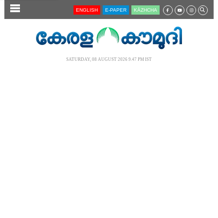
SECTIONS
ENGLISH
E-PAPER
KĀZHCHA
HOME
LATEST
SATURDAY, 08 AUGUST 2026 9.47 PM IST
AUDIO
NOTIFIED NEWS
POLL
KERALA
LOCAL
NEWS 360
CASE DIARY