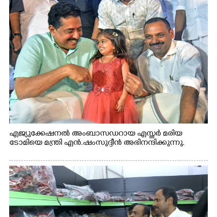
എജ്യുക്കേഷനൽ അംബാസഡറായ എസ്തർ മരിയ
ടോമിയെ മന്ത്രി എൻ.ഷംസുദ്ദീൻ അഭിനന്ദിക്കുന്നു.