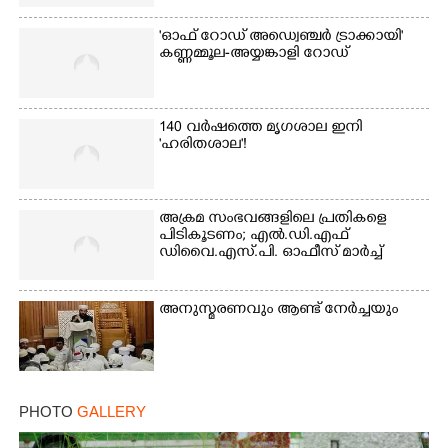
'ഓഫ് റോഡ് അഡ്വെഞ്ചർ ട്രാക്കായി'
Copy Link
കണ്ണമ്മൂല-അയ്യങ്കാളി റോഡ്
140 വർഷത്തെ മൃഗശാല ഇനി
'ഹരിതശാല'!
അക്രമ സംഭവങ്ങളിലെ പ്രതികളെ
പിടികൂടണം; എൽ.ഡി.എഫ്
ഡിവൈ.എസ്.പി. ഓഫീസ് മാർച്ച്
അനുസ്മരണവും ആണ്ട് നേർച്ചയും
PHOTO
GALLERY