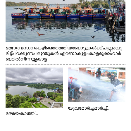
മത്സ്യബന്ധനം കഴിഞ്ഞെത്തിയ ബോട്ടുകൾക്ക് ചുറ്റും വട്ട
മിട്ട് പറക്കുന്ന പരുന്തുകൾ. എറണാകുളം കാളമുക്ക് ഹാർ
ബറിൽ നിന്നുള്ള കാഴ്ച
യുവമോർച്ചമാർച്ച്...
മഴയെകാത്ത്...