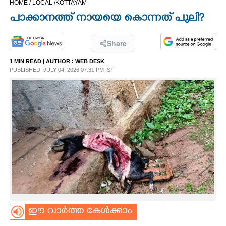
HOME /
LOCAL /
KOTTAYAM
CINEMA
പാക്കാനത്ത് നായയെ കൊന്നത് പുലി?
OPINION
Share
1 MIN READ
| AUTHOR :
WEB DESK
PHOTOS
PUBLISHED: JULY 04, 2026 07:31 PM IST
LIFESTYLE
SPIRITUAL
INFO+
ART
ഈ വാർത്ത കേൾക്കാം
ASTRO