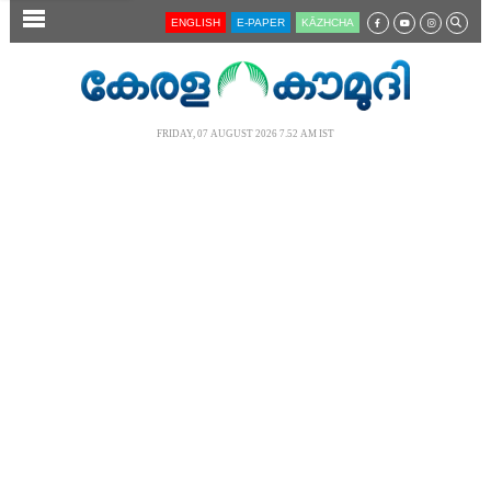
SECTIONS
ENGLISH
E-PAPER
KĀZHCHA
HOME
LATEST
FRIDAY, 07 AUGUST 2026 7.52 AM IST
AUDIO
NOTIFIED NEWS
POLL
KERALA
LOCAL
NEWS 360
CASE DIARY