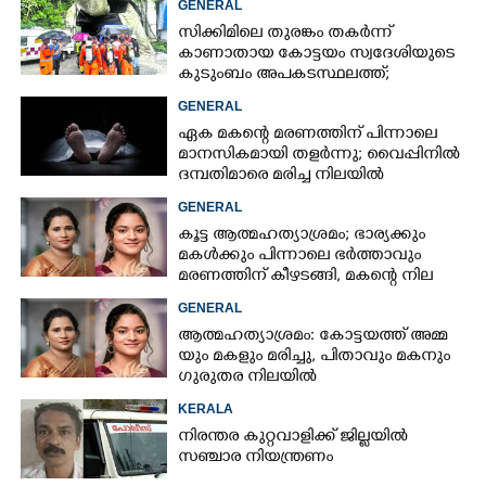
GENERAL
സിക്കിമിലെ തുരങ്കം തകർന്ന്
കാണാതായ കോട്ടയം സ്വദേശിയുടെ
കുടുംബം അപകടസ്ഥലത്ത്;
രക്ഷാപ്രവർത്തനം ദുഷ്‌കരമെന്ന്
GENERAL
വിവരം
ഏക മകന്റെ മരണത്തിന് പിന്നാലെ
മാനസികമായി തളർന്നു; വൈപ്പിനിൽ
ദമ്പതിമാരെ മരിച്ച നിലയിൽ
കണ്ടെത്തി
GENERAL
കൂട്ട ആത്മഹത്യാശ്രമം; ഭാര്യക്കും
മകൾക്കും പിന്നാലെ ഭർത്താവും
മരണത്തിന് കീഴടങ്ങി, മകന്റെ നില
അതീവ ഗുരുതരം
GENERAL
ആ​ത്മ​ഹ​ത്യാ​ശ്ര​മം​:​ കോട്ടയത്ത് അ​മ്മ​
യും​ ​മ​ക​ളും​ ​മ​രി​ച്ചു, പിതാവും മകനും
ഗുരുതര നിലയിൽ
KERALA
നിരന്തര കുറ്റവാളിക്ക് ജില്ലയിൽ
സഞ്ചാര നിയന്ത്രണം