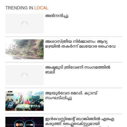
TRENDING IN
LOCAL
അഭിനന്ദിച്ചു
അശാസ്ത്രീയ നിർമ്മാണം: ആദ്യ
മഴയിൽ തകർന്ന് മലയോര ഹൈവേ
അഷ്ടമുടി ത്രിവേണി സംഗമത്തിൽ
ബലി
ആയുർവേദ മെഡി. ക്യാമ്പ്
സംഘടിപ്പിച്ചു
ഇൻവെസ്റ്റ്മെന്റ് ബാങ്കിങ്ങിൽ എഐ
കരുത്ത്: ഫ്ലൈടെക്സ്റ്റുമായി