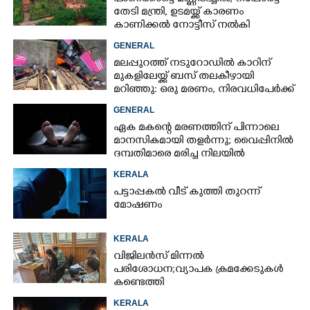
തേടി മന്ത്രി, ഉടമയ്ക്ക് കാരണം
കാണിക്കൽ നോട്ടീസ് നൽകി
നഗരസഭ
GENERAL
മലപ്പുറത്ത് നടുറോഡിൽ കാറിന്
മുകളിലേയ്ക്ക് ബസ് തലകീഴായി
മറിഞ്ഞു: ഒരു മരണം, നിരവധിപേർക്ക്
പരിക്ക്, ബസ് രണ്ടായി പിളർന്നു
GENERAL
ഏക മകന്റെ മരണത്തിന് പിന്നാലെ
മാനസികമായി തളർന്നു; വൈപ്പിനിൽ
ദമ്പതിമാരെ മരിച്ച നിലയിൽ
കണ്ടെത്തി
KERALA
പട്ടാപ്പകൽ വീട് കുത്തി തുറന്ന്
മോഷണം
KERALA
വിജിലൻസ് മിന്നൽ
പരിശോധന; വ്യാപക ക്രമക്കേടുകൾ
കണ്ടെത്തി
KERALA