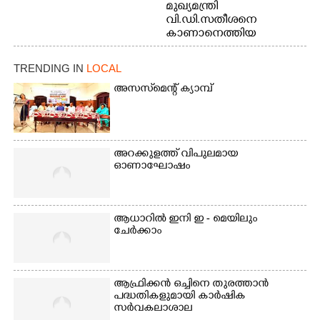
മുഖ്യമന്ത്രി
വി.ഡി.സതീശനെ
കാണാനെത്തിയ
മോഹനൻ നായർ
TRENDING IN
LOCAL
അസസ്‌മെന്റ് ക്യാമ്പ്
അറക്കുളത്ത് വിപുലമായ
ഓണാഘോഷം
ആധാറിൽ ഇനി ഇ - മെയിലും
ചേർക്കാം
ആഫ്രിക്കൻ ഒച്ചിനെ തുരത്താൻ
പദ്ധതികളുമായി കാർഷിക
സർവകലാശാല