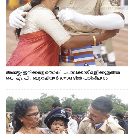
അമ്മയ്ക്ക് ഇരിക്കട്ടെ തൊപ്പി ...പാലക്കാട് മുട്ടിക്കുളങ്ങര
കെ. എ. പി . ബറ്റാലിയൻ ഗ്രൗണ്ടിൽ പരിശീലനം