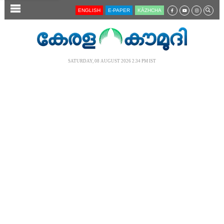
SECTIONS
ENGLISH
E-PAPER
KĀZHCHA
HOME
LATEST
SATURDAY, 08 AUGUST 2026 2.34 PM IST
AUDIO
NOTIFIED NEWS
POLL
KERALA
LOCAL
NEWS 360
CASE DIARY