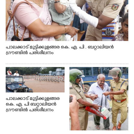
പാലക്കാട് മുട്ടിക്കുളങ്ങര കെ. എ. പി . ബറ്റാലിയൻ
ഗ്രൗണ്ടിൽ പരിശീലനം
പാലക്കാട് മുട്ടിക്കുളങ്ങര
കെ. എ. പി ബറ്റാലിയൻ
ഗ്രൗണ്ടിൽ പരിശീലനം