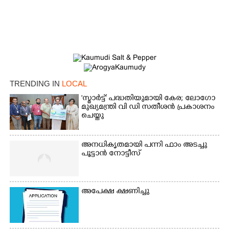
TRENDING IN
LOCAL
'സ്മാർട്ട്' പദ്ധതിയുമായി കേര; ലോഗോ
മുഖ്യമന്ത്രി വി ഡി സതീശൻ പ്രകാശനം
ചെയ്തു
അനധികൃതമായി പന്നി ഫാം അടച്ചു
പൂട്ടാൻ നോട്ടീസ്
അപേക്ഷ ക്ഷണിച്ചു
×
Share this link