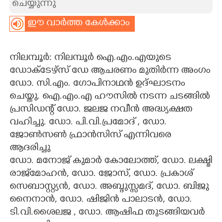
ചെയ്യുന്നു
CARTOONS
ഈ വാർത്ത കേൾക്കാം
LITERATURE
നിലമ്പൂർ: നിലമ്പൂർ ഐ.എം.എയുടെ
ഡോക്ടേഴ്സ് ഡേ ആചരണം മുതിർന്ന അംഗം
ZOOM
ഡോ. സി.എം. ഗോപിനാഥൻ ഉദ്ഘാടനം
ചെയ്തു. ഐ.എം.എ ഹൗസിൽ നടന്ന ചടങ്ങിൽ
CONTACT US
പ്രസിഡന്റ് ഡോ. ജലജ നവീൻ അദ്ധ്യക്ഷത
വഹിച്ചു. ഡോ. പി.വി.പ്രമോദ് , ഡോ.
ജോൺസൺ ഫ്രാൻസിസ് എന്നിവരെ
ആദരിച്ചു
ഡോ. മനോജ് കുമാർ കോലോത്ത്, ഡോ. ലക്ഷ്മി
രാജ്‌മോഹൻ, ഡോ. ജോസ്, ഡോ. പ്രകാശ്
സെബാസ്റ്റ്യൻ, ഡോ. അബ്ദുസ്സമദ്, ഡോ. ബിജു
നൈനാൻ, ഡോ. ഷിജിൻ പാലാടൻ, ഡോ.
ടി.വി.ശൈലജ , ഡോ. ആഷിഫ തുടങ്ങിയവർ