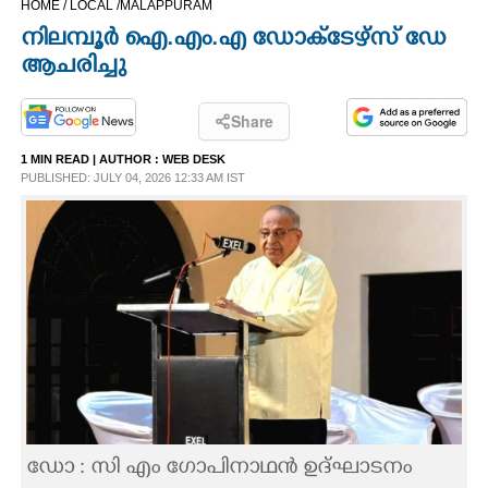
HOME /
LOCAL /
MALAPPURAM
CINEMA
നിലമ്പൂർ ഐ.എം.എ ഡോക്ടേഴ്സ് ഡേ
ആചരിച്ചു
OPINION
Share
PHOTOS
1 MIN READ
| AUTHOR :
WEB DESK
PUBLISHED: JULY 04, 2026 12:33 AM IST
LIFESTYLE
SPIRITUAL
INFO+
ART
ASTRO
ഡോ : സി എം ഗോപിനാഥൻ ഉദ്ഘാടനം