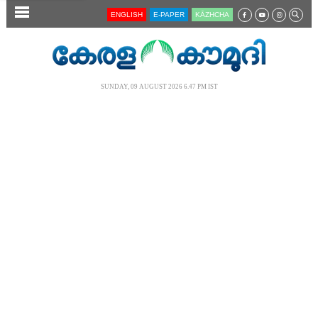
SECTIONS
ENGLISH
E-PAPER
KĀZHCHA
HOME
LATEST
SUNDAY, 09 AUGUST 2026 6.47 PM IST
AUDIO
NOTIFIED NEWS
POLL
KERALA
LOCAL
NEWS 360
CASE DIARY