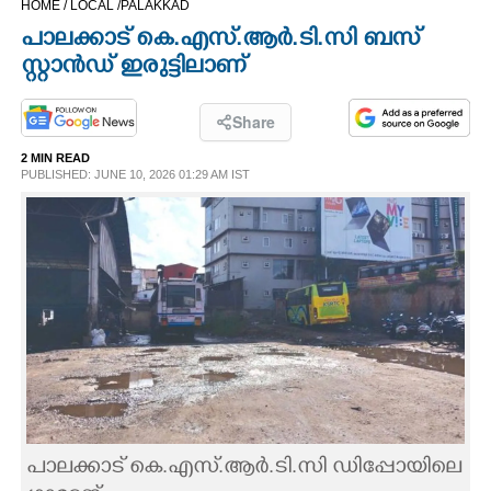
HOME /
LOCAL /
PALAKKAD
CINEMA
പാലക്കാട് കെ.എസ്.ആ‌ർ.ടി.സി ബസ്
സ്റ്റാൻഡ് ഇരുട്ടിലാണ്
OPINION
Share
PHOTOS
2 MIN READ
PUBLISHED: JUNE 10, 2026 01:29 AM IST
LIFESTYLE
SPIRITUAL
INFO+
ART
പാലക്കാട് കെ.എസ്.ആ‌ർ.ടി.സി ഡിപ്പോയിലെ
ASTRO