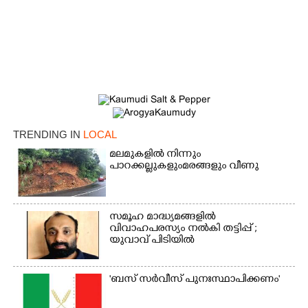
TRENDING IN
LOCAL
മലമുകളിൽ നിന്നും
പാറക്കല്ലുകളുംമരങ്ങളും വീണു
സമൂഹ മാദ്ധ്യമങ്ങളിൽ
വിവാഹപരസ്യം നൽകി തട്ടിപ്പ് ;
യുവാവ് പിടിയിൽ
'ബസ് സർവീസ് പുനഃസ്ഥാപിക്കണം'