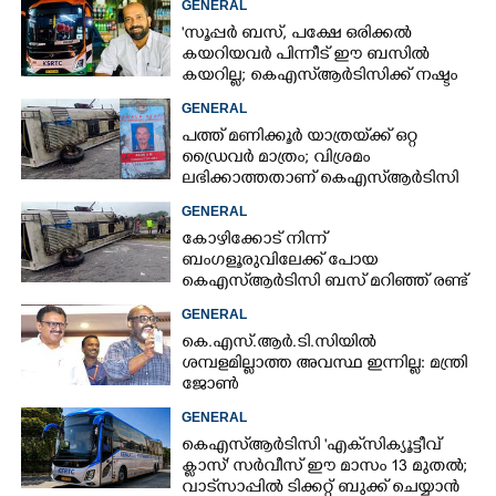
GENERAL
'സൂപ്പർ ബസ്, പക്ഷേ ഒരിക്കൽ
കയറിയവർ പിന്നീട് ഈ ബസിൽ
കയറില്ല; കെഎസ്ആർടിസിക്ക് നഷ്ടം
അരലക്ഷം രൂപയോളം'
GENERAL
പത്ത് മണിക്കൂർ യാത്രയ്‌ക്ക് ഒറ്റ
ഡ്രൈവർ മാത്രം; വിശ്രമം
ലഭിക്കാത്തതാണ് കെഎസ്‌ആർടിസി
അപകടത്തിന് കാരണമെന്ന്
GENERAL
വിമർശനം
കോഴിക്കോട് നിന്ന്
ബംഗളൂരുവിലേക്ക് പോയ
കെഎസ്‌ആർടിസി ബസ് മറിഞ്ഞ് രണ്ട്
മരണം; നിരവധിപേർ
GENERAL
ഗുരുതരാവസ്ഥയിൽ
കെ.എസ്.ആർ.ടി.സിയിൽ
ശമ്പളമില്ലാത്ത അവസ്ഥ ഇന്നില്ല: മന്ത്രി
ജോൺ
GENERAL
കെഎസ്‌ആർടിസി 'എക്‌സിക്യൂട്ടീവ്
ക്ളാസ്' സർവീസ് ഈ മാസം 13 മുതൽ;
വാട്‌സാപ്പിൽ ടിക്കറ്റ് ബുക്ക് ചെയ്യാൻ