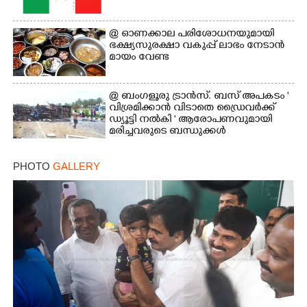
@​​​​​​​ ഓണക്കാല പരിശോധനയുമായി
ഭക്ഷ്യസുരക്ഷാ വകുപ്പ് ലാഭം നേടാൻ
മായം വേണ്ട
@ ബംഗളൂരു ട്രാൻസ്. ബസ് അപകടം '
വി​ശ്ര​മിക്കാൻ വിടാതെ ഡ്രൈ​വ​ർ​ക്ക്
ഡ്യൂട്ടി നൽകി ' ആരോപണവുമായി
മരിച്ചവരുടെ ബന്ധുക്കൾ
PHOTO
GALLERY