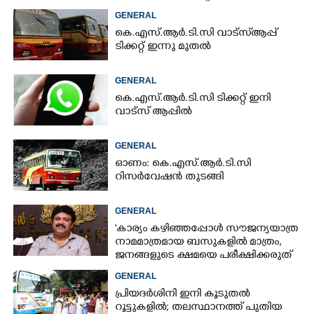
9447071021
GENERAL
കെ.എസ്.ആർ.ടി.സി വാട്സ്ആപ്പ്
ടിക്കറ്റ് ഇന്നു മുതൽ
GENERAL
കെ.എസ്.ആർ.ടി.സി ടിക്കറ്റ് ഇനി
വാട്സ് ആപ്പിൽ
GENERAL
ഓണം: കെ.എസ്.ആർ.ടി.സി
റിസർവേഷൻ തുടങ്ങി
GENERAL
'കാര്യം കഴിഞ്ഞപ്പോൾ സൗജന്യയാത്ര
നാമമാത്രമായ ബസുകളിൽ മാത്രം,
ജനങ്ങളുടെ ക്ഷമയെ പരീക്ഷിക്കരുത്
സർക്കാരേ'
GENERAL
പ്രിയദർശിനി ഇനി കൂടുതൽ
റൂട്ടുകളിൽ; തലസ്ഥാനത്ത് പുതിയ