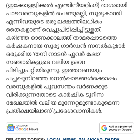
(ഇക്കോളജിക്കൽ എഞ്ചിനീയറിംഗ്) ഭാഗമായി
പാടവരമ്പുകളിൽ ചെണ്ടുമല്ലി, സൂര്യകാന്തി
എന്നിവയുടെ ഒരു ലക്ഷത്തിലധികം
തൈകളാണ് വെച്ചുപിടിപ്പിച്ചിട്ടുള്ളത്.
കഴിഞ്ഞ ഓണക്കാലത്ത് താമരപ്പാടത്തെ
കർഷകനായ സൂര്യ ഗാർഡൻ സനൽകുമാർ
ഒരുക്കിയ 'തനി നാടൻ ഫ്ളവർ ഷോ'
സഞ്ചാരികളുടെ വലിയ ശ്രദ്ധ
പിടിച്ചുപറ്റിയിരുന്നു. ഇത്തവണയും
പച്ചപ്പുനിറഞ്ഞ നെൽപ്പാടങ്ങൾക്കൊപ്പം
വരമ്പുകളിൽ പൂവസന്തം വർണക്കുട
വിരിക്കുന്നതോടെ കാർഷിക ടൂറിസ
മേഖലയിൽ വലിയ മുന്നേറ്റമുണ്ടാകുമെന്ന
പ്രതീക്ഷയിലാണ് പ്രദേശവാസികൾ.
RELATED TOPICS:
LOCAL NEWS
,
PALAKKAD
,
PADDY