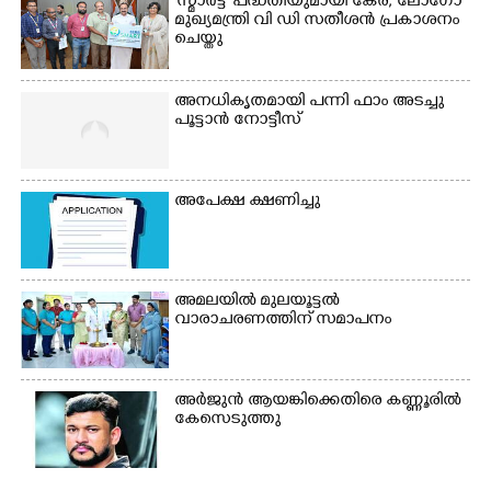
'സ്മാർട്ട്' പദ്ധതിയുമായി കേര; ലോഗോ
മുഖ്യമന്ത്രി വി ഡി സതീശൻ പ്രകാശനം
ചെയ്തു
അനധികൃതമായി പന്നി ഫാം അടച്ചു
പൂട്ടാൻ നോട്ടീസ്
അപേക്ഷ ക്ഷണിച്ചു
അമലയിൽ മുലയൂട്ടൽ
വാരാചരണത്തിന് സമാപനം
അർജുൻ ആയങ്കിക്കെതിരെ കണ്ണൂരിൽ
കേസെടുത്തു