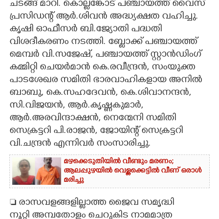
ചടങ്ങ് മാറി. കൊല്ലങ്കോട് പഞ്ചായത്ത് വൈസ്
പ്രസിഡന്റ് ആർ.ശിവൻ അദ്ധ്യക്ഷത വഹിച്ചു.
കൃഷി ഓഫീസർ ബി.ജ്യോതി പദ്ധതി
വിശദീകരണം നടത്തി. ബ്ലോക്ക് പഞ്ചായത്ത്
മെമ്പർ വി.സജേഷ്, പഞ്ചായത്ത് സ്റ്റാൻഡിംഗ്
കമ്മിറ്റി ചെയർമാൻ കെ.രവീന്ദ്രൻ, സംയുക്ത
പാടശേഖര സമിതി ഭാരവാഹികളായ അനിൽ
ബാബു, കെ.സഹദേവൻ, കെ.ശിവാനന്ദൻ,
സി.വിജയൻ, ആർ.കൃഷ്ണകുമാർ,
ആർ.അരവിന്ദാക്ഷൻ, നെന്മേനി സമിതി
സെക്രട്ടറി പി.രാജൻ, ജോയിന്റ് സെക്രട്ടറി
വി.ചന്ദ്രൻ എന്നിവർ സംസാരിച്ചു.
മഴക്കെടുതിയിൽ വീണ്ടും മരണം;
ആലപ്പുഴയിൽ വെള്ളക്കെട്ടിൽ വീണ് ഒരാൾ
മരിച്ചു
 രാസവളങ്ങളില്ലാത്ത ജൈവ സമൃദ്ധി
നൂറ്റി അമ്പതോളം ചെറുകിട നാമമാത്ര