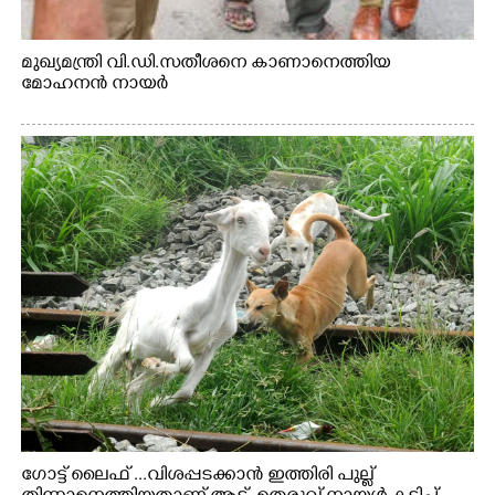
മുഖ്യമന്ത്രി വി.ഡി.സതീശനെ കാണാനെത്തിയ
മോഹനൻ നായർ
ഗോട്ട് ലൈഫ് ...വിശപ്പടക്കാൻ ഇത്തിരി പുല്ല്