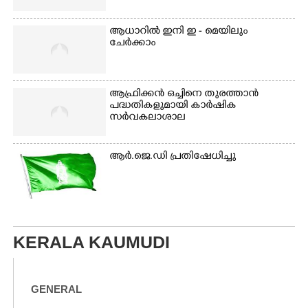
ആധാറിൽ ഇനി ഇ - മെയിലും
ചേർക്കാം
ആഫ്രിക്കൻ ഒച്ചിനെ തുരത്താൻ
പദ്ധതികളുമായി കാർഷിക
സർവകലാശാല
ആർ.ജെ.ഡി പ്രതിഷേധിച്ചു
KERALA KAUMUDI
GENERAL