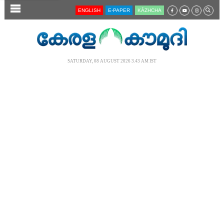
SECTIONS
ENGLISH
E-PAPER
KĀZHCHA
HOME
LATEST
SATURDAY, 08 AUGUST 2026 3.43 AM IST
AUDIO
NOTIFIED NEWS
POLL
KERALA
LOCAL
NEWS 360
CASE DIARY