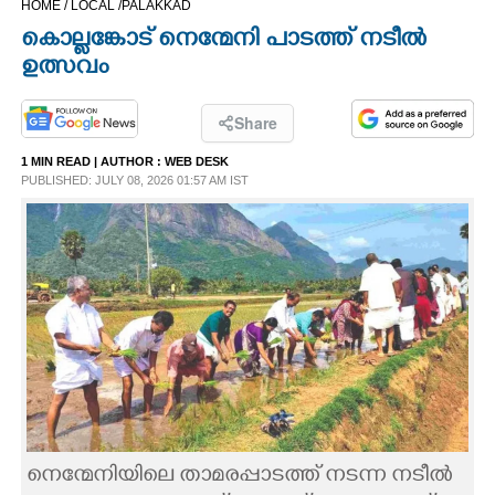
HOME /
LOCAL /
PALAKKAD
CINEMA
കൊല്ലങ്കോട് നെന്മേനി പാടത്ത് നടീൽ
ഉത്സവം
OPINION
Share
PHOTOS
1 MIN READ
| AUTHOR :
WEB DESK
PUBLISHED: JULY 08, 2026 01:57 AM IST
LIFESTYLE
SPIRITUAL
INFO+
ART
ASTRO
നെന്മേനിയിലെ താമരപ്പാടത്ത് നടന്ന നടീൽ