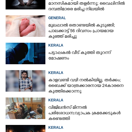
മാനസികമായി തളർന്നു; വൈപ്പിനിൽ
ദമ്പതിമാരെ മരിച്ച നിലയിൽ
കണ്ടെത്തി
GENERAL
മുലപ്പാൽ തൊണ്ടയിൽ കുടുങ്ങി;
പാലക്കാട്ട് 56 ദിവസം പ്രായമായ
കുഞ്ഞ് മരിച്ചു
KERALA
പട്ടാപ്പകൽ വീട് കുത്തി തുറന്ന്
മോഷണം
KERALA
കാളവണ്ടി വഴി നൽകിയില്ല, തർക്കം;
ബൈക്ക് യാത്രക്കാരനായ 24കാരനെ
കുത്തിക്കൊന്നു
KERALA
വിജിലൻസ് മിന്നൽ
പരിശോധന; വ്യാപക ക്രമക്കേടുകൾ
കണ്ടെത്തി
KERALA