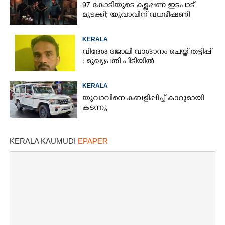
97 കോടിയുടെ കള്ളപ്പണ ഇടപാട്
മുടക്കി; യുവാവിന് വധഭീഷണി
KERALA
വിദേശ ജോലി വാഗ്ദാനം ചെയ്ത് തട്ടിപ്പ്
: മുഖ്യപ്രതി പിടിയിൽ
KERALA
യുവാവിനെ കബളിപ്പിച്ച് കാറുമായി
കടന്നു
KERALA KAUMUDI
EPAPER