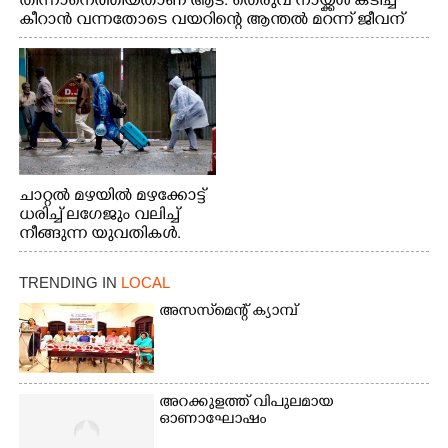
തിന്നാനെത്തിയതാണ് ആട്. തെരുവ് നായ്ക്കൾ കടിച്ച്
കീറാൻ വന്നതോടെ വയറിന്റെ ആന്തൽ മറന്ന് ജീവന്
വേണ്ടിയായി ഓട്ടം. എറണാകുളം വാത്തുരുത്തിയിൽ
നിന്നുള്ള കാഴ്ച
ചാറ്റൽ മഴയിൽ മഴക്കോട്ട്
ധരിച്ച് ലഗേജും വലിച്ച്
നീങ്ങുന്ന യുവതികൾ.
എറണാകുളം മേനകയിൽ
നിന്നുള്ള കാഴ്ച
TRENDING IN
LOCAL
അസസ്‌മെന്റ് ക്യാമ്പ്
അറക്കുളത്ത് വിപുലമായ
ഓണാഘോഷം