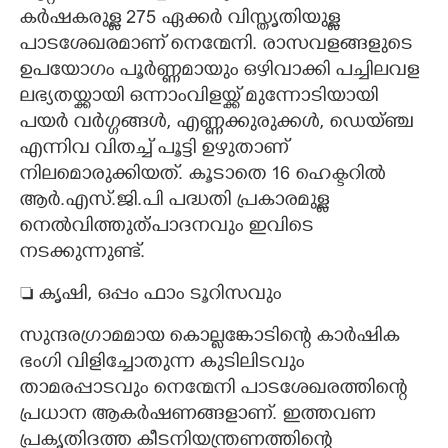
കർഷകരുള്ള 275 ഏക്കർ വിസ്തൃതിയുള്ള
പാടശേഖരമാണ് നെന്മേനി. രാസവളങ്ങളുടെ
ഉപയോഗം പൂർണ്ണമായും ഒഴിവാക്കി പച്ചിലവള
ലഭ്യതയ്ക്കായി ഒന്നാംവിളയ്ക്ക് മുന്നോടിയായി
പയർ വർഗ്ഗങ്ങൾ, എണ്ണക്കുരുക്കൾ, ഡെയ്ഞ്ച
എന്നിവ വിതച്ച് പൂട്ടി ഉഴുതാണ്
നിലമൊരുക്കിയത്. കൂടാതെ 16 ഹെക്ടറിൽ
ആർ.എസ്.ജി.പി പദ്ധതി പ്രകാരമുള്ള
നെൽവിത്തുത്പാദനവും ഇവിടെ
നടക്കുന്നുണ്ട്.
 കൃഷി, ഒപ്പം ഫാം ടൂറിസവും
സുന്ദരഗ്രാമമായ കൊല്ലങ്കോടിന്റെ കാർഷിക
ഭംഗി വിളിച്ചോതുന്ന കുടിലിടവും
താമരപ്പാടവും നെന്മേനി പാടശേഖരത്തിന്റെ
പ്രധാന ആകർഷണങ്ങളാണ്. ഇത്തവണ
പ്രകൃതിദത്ത കീടനിയന്ത്രണത്തിന്റെ